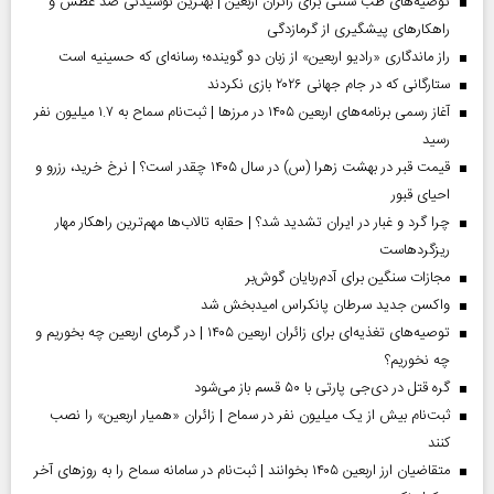
توصیه‌های طب سنتی برای زائران اربعین | بهترین نوشیدنی ضد عطش و
راهکارهای پیشگیری از گرمازدگی
راز ماندگاری «رادیو اربعین» از زبان دو گوینده؛ رسانه‌ای که حسینیه است
ستارگانی که در جام جهانی ۲۰۲۶ بازی نکردند
آغاز رسمی برنامه‌های اربعین ۱۴۰۵ در مرز‌ها | ثبت‌نام سماح به ۱.۷ میلیون نفر
رسید
قیمت قبر در بهشت زهرا (س) در سال ۱۴۰۵ چقدر است؟ | نرخ خرید، رزرو و
احیای قبور
چرا گرد و غبار در ایران تشدید شد؟ | حقابه تالاب‌ها مهم‌ترین راهکار مهار
ریزگردهاست
مجازات سنگین برای آدم‌ربایان گوش‌بر
واکسن جدید سرطان پانکراس امیدبخش شد
توصیه‌های تغذیه‌ای برای زائران اربعین ۱۴۰۵ | در گرمای اربعین چه بخوریم و
چه نخوریم؟
گره قتل در دی‌جی پارتی با ۵۰ قسم باز می‌شود
ثبت‌نام بیش از یک میلیون نفر در سماح | زائران «همیار اربعین» را نصب
کنند
متقاضیان ارز اربعین ۱۴۰۵ بخوانند | ثبت‌نام در سامانه سماح را به روز‌های آخر