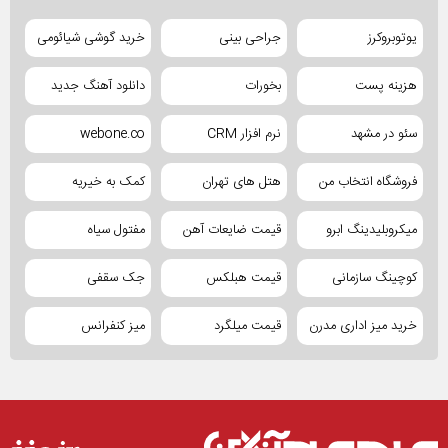
یوتوبروکرز
جراحی بینی
خرید گوشی شیائومی
هزینه پست
بخورات
دانلود آهنگ جدید
سئو در مشهد
نرم افزار CRM
webone.co
فروشگاه انتخاب من
هتل های تهران
کمک به خیریه
میکروبلیدینگ ابرو
قیمت ضایعات آهن
مفتول سیاه
کوچینگ سازمانی
قیمت هبلکس
جک سقفی
خرید میز اداری مدرن
قیمت میلگرد
میز کنفرانس