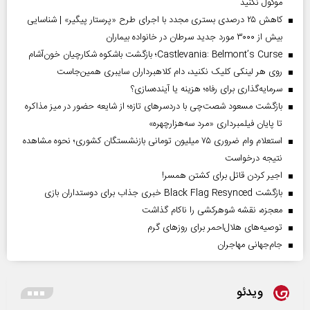
موکول نکنید
کاهش ۲۵ درصدی بستری مجدد با اجرای طرح «پرستار پیگیر» | شناسایی
بیش از ۳۰۰۰ مورد جدید سرطان در خانواده بیماران
Castlevania: Belmont’s Curse؛ بازگشت باشکوه شکارچیان خون‌آشام
روی هر لینکی کلیک نکنید، دام کلاهبرداران سایبری همین‌جاست
سرمایه‌گذاری برای رفاه؛ هزینه یا آینده‌سازی؟
بازگشت مسعود شصت‌چی با دردسر‌های تازه؛ از شایعه حضور در میز مذاکره
تا پایان فیلمبرداری «مرد سه‌هزارچهره»
استعلام وام ضروری ۷۵ میلیون تومانی بازنشستگان کشوری؛ نحوه مشاهده
نتیجه درخواست
اجیر کردن قاتل برای کشتن همسر!
بازگشت Black Flag Resynced خبری جذاب برای دوستداران بازی
معجزه، نقشه شوهرکشی را ناکام گذاشت
توصیه‌های هلال‌احمر برای روز‌های گرم
جام‌جهانی مهاجران
ویدئو