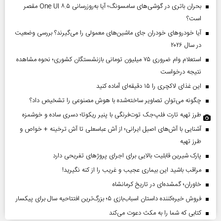
بحران باتری در گوشی‌های سامسونگ؛ آیا به‌روزرسانی One UI ۸.۵ مقصر
است؟
آیا خودروهای خودران جای ماشین‌های معمولی را می‌گیرند؟ بررسی وضعیت
در سال ۲۰۲۶
استعلام وام ضروری ۷۵ میلیون تومانی بازنشستگان کشوری؛ نحوه مشاهده
نتیجه درخواست
این غذای لاکچری را ۱۵ دقیقه‌ای آماده کنید
چگونه می‌توان تصاویر ساخته‌شده با هوش مصنوعی را تشخیص داد؟
طرز تهیه تارت فلپ‌جک توت‌فرنگی با پنیر ریکوتا؛ دسری ساده و خوشمزه
آشنایی با آش‌های اصیل ایرانی؛ از آش عباسعلی تا آش ترخینه + خواص و
طرز تهیه
پارک شیرین قابلیت‌ بالایی برای اجرای پروژهای تفریحی دارد
مراقب باشید این بیماری عجیب و غریب را از کنه نگیرید!
خاوران؛ گمشده‌ای در تاریخ کرمانشاه
فروش خیره‌کننده داستان اسباب‌بازی ۵؛ بزرگ‌ترین افتتاحیه سال برای پیکسار
کتابی که شما را به مکث دعوت می‌کند