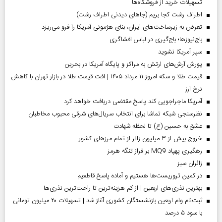
تسهیلات خرید از فروشگاه‌ها
اطراف رشت کجا بریم (جاهای دیدنی اطراف رشت)
تعرض به زیرساخت‌های ایران، بنای هژمونی آمریکا را فرو می‌ریزد
باج‌نیوزها؛ باج‌گیری در لباس افشاگری
سپر آمریکا نشوید
یورش آرش‌های ارتش به مراکز و پایگاه‌ آمریکا در بحرین
قیمت طلا و سکه امروز ۱۱ مرداد ۱۴۰۵ | افت قیمت طلا در بازار تهران با کاهش
نرخ ارز
آمریکا ماجراجویی کند پاسخ مقتضی دریافت خواهد کرد
نظرسنجی شبکه تماشا برای انتخاب سریال‌های شرقی محبوب مخاطبان
عشق به حسین (ع) تا لحظه شهادت
خروج بیش از ۳ میلیون زائر از تمام مرز‌های کشور
رهگیری پهپاد MQ9 بر فراز تنگه هرمز
‌زائران سبز
در کمین تروریست‌ها هستیم و آماده پاسخ قاطعیم
بهترین نذری‌های اربعین | از کم هزینه‌ترین تا راحت‌ترین نذری‌ها
ثبت‌نام وام اربعین بازنشستگان کشوری آغاز شد | تسهیلات ۲۰ میلیون تومانی
با سود ۵ درصد