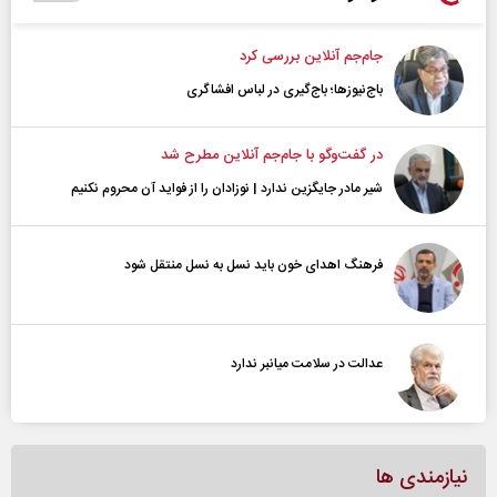
جام‌جم آنلاین بررسی کرد
باج‌نیوزها؛ باج‌گیری در لباس افشاگری
در گفت‌و‌گو با جام‌جم آنلاین مطرح شد
شیر مادر جایگزین ندارد | نوزادان را از فواید آن محروم نکنیم
فرهنگ اهدای خون باید نسل به نسل منتقل شود
عدالت در سلامت میانبر ندارد
نیازمندی ها