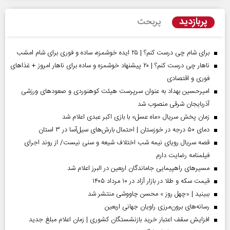
پربازدید
پربحث
برای شام چی درست کنم؟ | ۲۵ ایده خوشمزه، ساده و فوری برای شام امشب
ناهار چی درست کنم؟ | ۲۰ پیشنهاد خوشمزه و ساده برای ناهار امروز + غذاهای
فوری و اقتصادی
امیرحسین بهداد به عنوان سرپرست هیئت کوهنوردی و صعودهای ورزشی
آذربایجان شرقی منصوب شد
زمان پخش سریال «ماه عسل» با بازی اکبر عبدی اعلام شد
دمای ۵۰ درجه در خوزستان | احتمال بارش‌های سیل‌آسا در ۳ استان
قصه سریال رویای نیمه شب اختلاف شیعه و سنی نیست/ از روند اجرای
فیلمنامه رضایت دارم
مسیر‌های راهپیمایی جاماندگان اربعین در البرز اعلام شد
قیمت سکه و طلا در بازار آزاد در ۱۰ مرداد ۱۴۰۵
ببینید | «چهل روز » محسن چاووشی منتشر شد
رسانه‌های برون‌مرزی راویان جهانی اربعین
افزایش سقف اعتبار خرید بازنشستگان کشوری | زمان اعلام مبلغ جدید