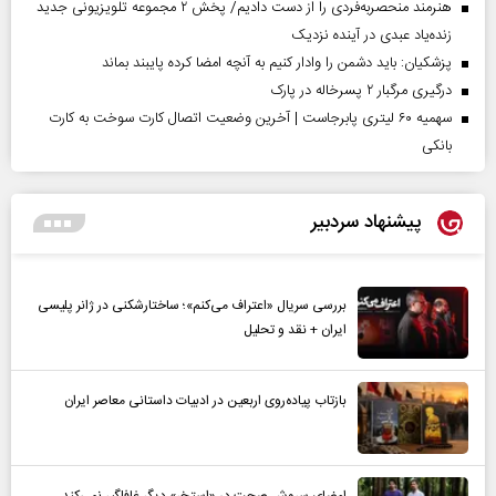
هنرمند منحصر‌به‌فردی را از دست دادیم/ پخش ۲ مجموعه تلویزیونی جدید
زنده‌یاد عبدی در آینده نزدیک
پزشکیان: باید دشمن را وادار کنیم به آنچه امضا کرده پایبند بماند
درگیری مرگبار ۲ پسرخاله در پارک
سهمیه ۶۰ لیتری پابرجاست | آخرین وضعیت اتصال کارت سوخت به کارت
بانکی
پیشنهاد سردبیر
بررسی سریال «اعتراف می‌کنم»؛ ساختارشکنی در ژانر پلیسی
ایران + نقد و تحلیل
بازتاب پیاده‌روی اربعین در ادبیات داستانی معاصر ایران
امضای سروش صحت در «استخر» دیگر غافلگیر نمی‌کند