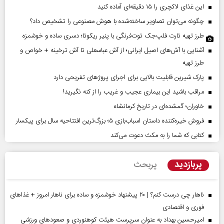
این غذای لاکچری را ۱۵ دقیقه‌ای آماده کنید
چگونه می‌توان تصاویر ساخته‌شده با هوش مصنوعی را تشخیص داد؟
طرز تهیه تارت فلپ‌جک توت‌فرنگی با پنیر ریکوتا؛ دسری ساده و خوشمزه
آشنایی با آش‌های اصیل ایرانی؛ از آش عباسعلی تا آش ترخینه + خواص و
طرز تهیه
پارک شیرین قابلیت‌ بالایی برای اجرای پروژهای تفریحی دارد
مراقب باشید این بیماری عجیب و غریب را از کنه نگیرید!
خاوران؛ گمشده‌ای در تاریخ کرمانشاه
فروش خیره‌کننده داستان اسباب‌بازی ۵؛ بزرگ‌ترین افتتاحیه سال برای پیکسار
کتابی که شما را به مکث دعوت می‌کند
پربازدید
پربحث
ناهار چی درست کنم؟ | ۲۰ پیشنهاد خوشمزه و ساده برای ناهار امروز + غذاهای
فوری و اقتصادی
امیرحسین بهداد به عنوان سرپرست هیئت کوهنوردی و صعودهای ورزشی