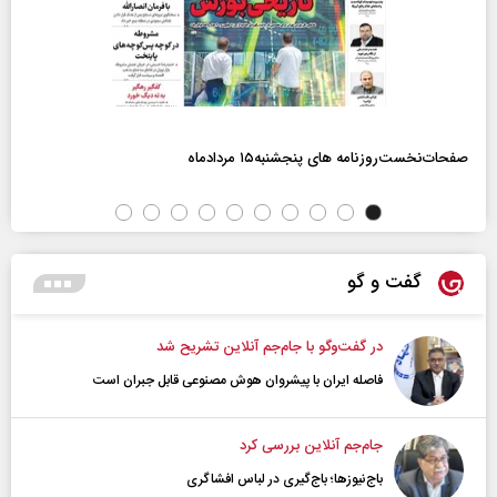
صفحات‌نخست‌روزنامه ها‌ی پنجشنبه‌۱۵ مردادماه
گفت و گو
در گفت‌و‌گو با جام‌جم آنلاین تشریح شد
فاصله ایران با پیشرو‌ان هوش مصنوعی قابل جبران است
جام‌جم آنلاین بررسی کرد
باج‌نیوزها؛ باج‌گیری در لباس افشاگری