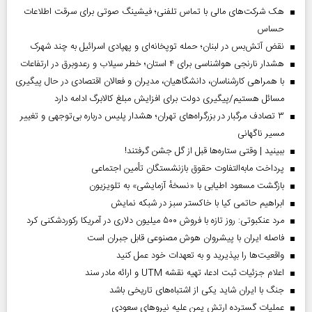
هک شرکت‌های مالی با تماس تلفنی؛ فیشینگ صوتی برای سرقت اطلاعات
حساس
نقض آتش‌بس در لبنان؛ حمله توپخانه‌ای و پهپادی اسرائیل به چند شهرک
هشدار نارنجی هواشناسی برای ۴ استان؛ خطر سیلاب و رعدوبرق در ارتفاعات
با همراهی کارشناسان، دانشگاهیان، مدیران و فعالان اقتصادی در حال پیگیری
مسائل هستیم/پیگیری دولت برای افزایش مبلغ کالابرگ ادامه دارد
۳ تصادف مرگبار در بزرگراه‌های تهران؛ هشدار پلیس درباره بی‌توجهی و تغییر
مسیر ناگهانی
ببینید | وقتی ستاره‌ها قبل از گل جشن گرفتند!
پرداخت مابه‌التفاوت حقوق بازنشستگان تأمین اجتماعی
بازگشت مسعود اطیابی با «نسخهٔ آزمایشی» به تلویزیون
ابراهیم حاتمی کیا با خاکستر سبز در شبکه نمایش
مرد عنکبوتی: روز تازه با فروش ۵۰۰ میلیون دلاری در آمریکا رکوردشکنی کرد
فاصله ایران با پیشرو‌ان هوش مصنوعی قابل جبران است
واقعیت‌ها را بپذیرید و به تعهدات خود عمل کنید
اعلام جزئیات ثبت ادعا، تهیه نقشه UTM و ارائه مادر سند
جنگ با ایران شاید یکی از اشتباه‌های تاریخی باشد
عملیات گسترده ارتش یمن علیه نیروهای سعودی