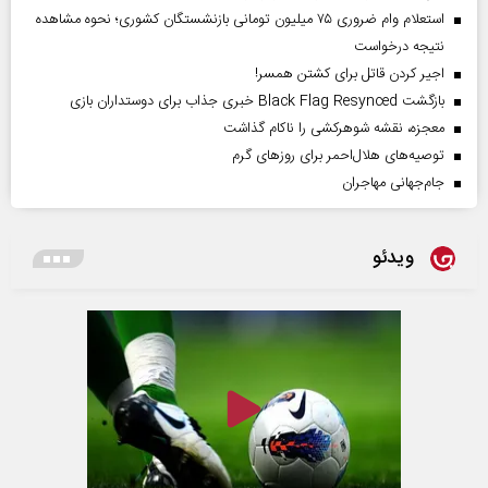
استعلام وام ضروری ۷۵ میلیون تومانی بازنشستگان کشوری؛ نحوه مشاهده
نتیجه درخواست
اجیر کردن قاتل برای کشتن همسر!
بازگشت Black Flag Resynced خبری جذاب برای دوستداران بازی
معجزه، نقشه شوهرکشی را ناکام گذاشت
توصیه‌های هلال‌احمر برای روز‌های گرم
جام‌جهانی مهاجران
ویدئو