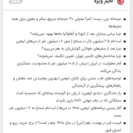
اخبار ویژه
صبحانه چی درست کنم؟ معرفی ۳۰ صبحانه سریع، سالم و مقوی برای همه
سلیقه‌ها
چرا برخی بیماران بعد از کرونا و آنفلوآنزا ماه‌ها بهبود نمی‌یابند؟
ثبت‌نام ۲.۵ میلیون زائر در سماح | عبور ۱.۷ میلیون نفر از مرز‌های اربعین
چرا بعد از سفرهای طولانی گوارش‌تان به هم می‌ریزد؟
چرا ساختمان‌های ناایمن تهران تعیین تکلیف نمی‌شوند؟
آمار معلولیت در ایران | بیش از ۱۰.۵ میلیون نفر با محدودیت عملکردی
زندگی می‌کنند
توصیه‌های طب سنتی برای زائران اربعین | بهترین نوشیدنی ضد عطش و
راهکارهای پیشگیری از گرمازدگی
راز ماندگاری «رادیو اربعین» از زبان دو گوینده؛ رسانه‌ای که حسینیه است
ستارگانی که در جام جهانی ۲۰۲۶ بازی نکردند
آغاز رسمی برنامه‌های اربعین ۱۴۰۵ در مرز‌ها | ثبت‌نام سماح به ۱.۷ میلیون نفر
رسید
قیمت قبر در بهشت زهرا (س) در سال ۱۴۰۵ چقدر است؟ | نرخ خرید، رزرو و
احیای قبور