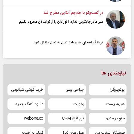
در گفت‌و‌گو با جام‌جم آنلاین مطرح شد
شیر مادر جایگزین ندارد | نوزادان را از فواید آن محروم نکنیم
فرهنگ اهدای خون باید نسل به نسل منتقل شود
نیازمندی ها
یوتوبروکرز
جراحی بینی
خرید گوشی شیائومی
هزینه پست
بخورات
دانلود آهنگ جدید
سئو در مشهد
نرم افزار CRM
webone.co
فروشگاه انتخاب من
هتل های تهران
کمک به خیریه