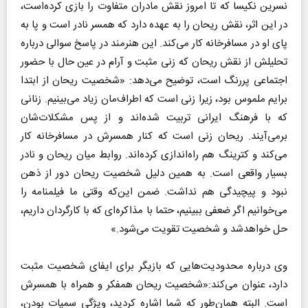
نسرین نکیسا که تا امروز نقش مادران متفاوت را بازی کرده‌است،
در این اثر، نقش ریحان را به عهده دارد که همسر نادر است و پا به
پای او در مسافرخانه کار می‌کند. این هنرمند در پاسخ سوالی درباره
تحلیلش از نقش ریحان که زنی مثبت و آرام در عین حال با حضور
اجتماعی پررنگ است، توضیح می‌دهد: «شخصیت ریحان از ابتدا
برایم ملموس بود، زیرا زنی است که اطراف‌مان زیاد می‌بینیم. زنانی
که با فرهنگ ایرانی تربیت شده‌اند و از پس مشکلات‌شان
برمی‌آیند. ریحان زنی است که کنار همسرش در مسافرخانه کار
می‌کند و کترینگ هم راه‌اندازی کرده‌اند. روابط میان ریحان و نادر
بسیار واقعی است. به همین دلیل شخصیت ریحان دور از ذهن
نبود و پیچیدگی هم نداشت. ضمن این‌که وقتی ما فیلمنامه را
می‌خوانیم اگر ضعفی ببینیم، حتما با مذاکره‌ای که با کارگردان داریم،
حل خواهدشد و شخصیت تقویت می‌شود.»
وی درباره محدودیت‌هایی که بازیگر برای ایفای شخصیت مثبت
دارد، عنوان می‌کند:«شخصیت ریحان همفکر و همراه با همسرش
است. البته همان‌طور که شما اشاره کردید، ویژگی سمپات بودن،