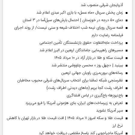
آذربایجان شرقی منصوب شد
زمان پخش سریال «ماه عسل» با بازی اکبر عبدی اعلام شد
دمای ۵۰ درجه در خوزستان | احتمال بارش‌های سیل‌آسا در ۳ استان
قصه سریال رویای نیمه شب اختلاف شیعه و سنی نیست/ از روند اجرای
فیلمنامه رضایت دارم
پرداخت مابه‌التفاوت حقوق بازنشستگان تأمین اجتماعی
مسیر‌های راهپیمایی جاماندگان اربعین در البرز اعلام شد
قیمت سکه و طلا در بازار آزاد در ۱۰ مرداد ۱۴۰۵
ببینید | «چهل روز » محسن چاووشی منتشر شد
رسانه‌های برون‌مرزی راویان جهانی اربعین
نظرسنجی شبکه تماشا برای انتخاب سریال‌های شرقی محبوب مخاطبان
اطراف رشت کجا بریم (جاهای دیدنی اطراف رشت)
باج‌نیوزها؛ باج‌گیری در لباس افشاگری
تعرض به زیرساخت‌های ایران، بنای هژمونی آمریکا را فرو می‌ریزد
سپر آمریکا نشوید
قیمت طلا و سکه امروز ۱۱ مرداد ۱۴۰۵ | افت قیمت طلا در بازار تهران با کاهش
نرخ ارز
آمریکا ماجراجویی کند پاسخ مقتضی دریافت خواهد کرد