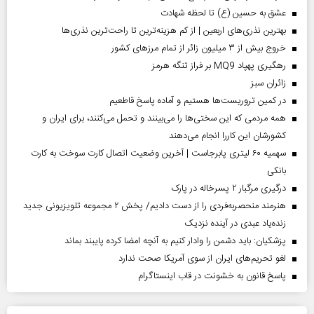
عشق به حسین (ع) تا لحظه شهادت
بهترین نذری‌های اربعین | از کم هزینه‌ترین تا راحت‌ترین نذری‌ها
خروج بیش از ۳ میلیون زائر از تمام مرز‌های کشور
رهگیری پهپاد MQ9 بر فراز تنگه هرمز
‌زائران سبز
در کمین تروریست‌ها هستیم و آماده پاسخ قاطعیم
همه مردمی که این سختی‌ها را می‌بینند و تحمل می‌کنند، برای ایران و
کشورشان این کاررا انجام می‌دهند
سهمیه ۶۰ لیتری پابرجاست | آخرین وضعیت اتصال کارت سوخت به کارت
بانکی
درگیری مرگبار ۲ پسرخاله در پارک
هنرمند منحصر‌به‌فردی را از دست دادیم/ پخش ۲ مجموعه تلویزیونی جدید
زنده‌یاد عبدی در آینده نزدیک
پزشکیان: باید دشمن را وادار کنیم به آنچه امضا کرده پایبند بماند
لغو تحریم‌های ایران از سوی آمریکا صحت ندارد
پاسخ قانون به خشونت در قاب اینستاگرام