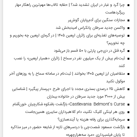
چرا گرد و غبار در ایران تشدید شد؟ | حقابه تالاب‌ها مهم‌ترین راهکار مهار
ریزگردهاست
مجازات سنگین برای آدم‌ربایان گوش‌بر
واکسن جدید سرطان پانکراس امیدبخش شد
توصیه‌های تغذیه‌ای برای زائران اربعین ۱۴۰۵ | در گرمای اربعین چه بخوریم و
چه نخوریم؟
گره قتل در دی‌جی پارتی با ۵۰ قسم باز می‌شود
ثبت‌نام بیش از یک میلیون نفر در سماح | زائران «همیار اربعین» را نصب
کنند
متقاضیان ارز اربعین ۱۴۰۵ بخوانند | ثبت‌نام در سامانه سماح را به روز‌های آخر
موکول نکنید
کاهش ۲۵ درصدی بستری مجدد با اجرای طرح «پرستار پیگیر» | شناسایی
بیش از ۳۰۰۰ مورد جدید سرطان در خانواده بیماران
Castlevania: Belmont’s Curse؛ بازگشت باشکوه شکارچیان خون‌آشام
روی هر لینکی کلیک نکنید، دام کلاهبرداران سایبری همین‌جاست
سرمایه‌گذاری برای رفاه؛ هزینه یا آینده‌سازی؟
بازگشت مسعود شصت‌چی با دردسر‌های تازه؛ از شایعه حضور در میز مذاکره
تا پایان فیلمبرداری «مرد سه‌هزارچهره»