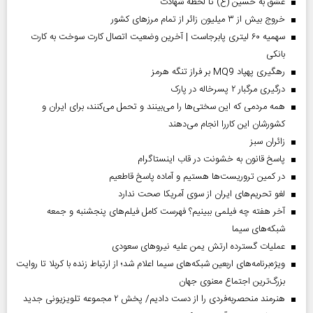
عشق به حسین (ع) تا لحظه شهادت
خروج بیش از ۳ میلیون زائر از تمام مرز‌های کشور
سهمیه ۶۰ لیتری پابرجاست | آخرین وضعیت اتصال کارت سوخت به کارت
بانکی
رهگیری پهپاد MQ9 بر فراز تنگه هرمز
درگیری مرگبار ۲ پسرخاله در پارک
همه مردمی که این سختی‌ها را می‌بینند و تحمل می‌کنند، برای ایران و
کشورشان این کاررا انجام می‌دهند
‌زائران سبز
پاسخ قانون به خشونت در قاب اینستاگرام
در کمین تروریست‌ها هستیم و آماده پاسخ قاطعیم
لغو تحریم‌های ایران از سوی آمریکا صحت ندارد
آخر هفته چه فیلمی ببینیم؟ فهرست کامل فیلم‌های پنجشنبه و جمعه
شبکه‌های سیما
عملیات گسترده ارتش یمن علیه نیروهای سعودی
ویژه‌برنامه‌های اربعین شبکه‌های سیما اعلام شد؛ از ارتباط زنده با کربلا تا روایت
بزرگ‌ترین اجتماع معنوی جهان
هنرمند منحصر‌به‌فردی را از دست دادیم/ پخش ۲ مجموعه تلویزیونی جدید