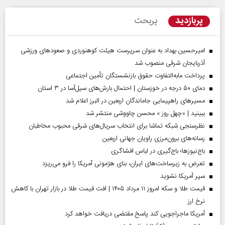
پربازدید
پربحث
امیرحسین بهداد به عنوان سرپرست هیئت کوهنوردی و صعودهای ورزشی
آذربایجان شرقی منصوب شد
پرداخت مابه‌التفاوت حقوق بازنشستگان تأمین اجتماعی
دمای ۵۰ درجه در خوزستان | احتمال بارش‌های سیل‌آسا در ۳ استان
مسیر‌های راهپیمایی جاماندگان اربعین در البرز اعلام شد
ببینید | «چهل روز » محسن چاووشی منتشر شد
نظرسنجی شبکه تماشا برای انتخاب سریال‌های شرقی محبوب مخاطبان
رسانه‌های برون‌مرزی راویان جهانی اربعین
باج‌نیوزها؛ باج‌گیری در لباس افشاگری
تعرض به زیرساخت‌های ایران، بنای هژمونی آمریکا را فرو می‌ریزد
سپر آمریکا نشوید
قیمت طلا و سکه امروز ۱۱ مرداد ۱۴۰۵ | افت قیمت طلا در بازار تهران با کاهش
نرخ ارز
آمریکا ماجراجویی کند پاسخ مقتضی دریافت خواهد کرد