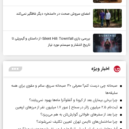
امضای سروش صحت در «استخر» دیگر غافلگیر نمی‌کند
بررسی بازی Silent Hill: Townfall؛ از داستان و گیم‌پلی تا
تاریخ انتشار و سیستم مورد نیاز
اخبار ویژه
صبحانه چی درست کنم؟ معرفی ۳۰ صبحانه سریع، سالم و مقوی برای همه
سلیقه‌ها
چرا برخی بیماران بعد از کرونا و آنفلوآنزا ماه‌ها بهبود نمی‌یابند؟
ثبت‌نام ۲.۵ میلیون زائر در سماح | عبور ۱.۷ میلیون نفر از مرز‌های اربعین
چرا بعد از سفرهای طولانی گوارش‌تان به هم می‌ریزد؟
چرا ساختمان‌های ناایمن تهران تعیین تکلیف نمی‌شوند؟