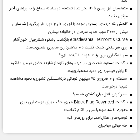
کنند
متقاضیان ارز اربعین ۱۴۰۵ بخوانند | ثبت‌نام در سامانه سماح را به روز‌های آخر
موکول نکنید
کاهش ۲۵ درصدی بستری مجدد با اجرای طرح «پرستار پیگیر» | شناسایی
بیش از ۳۰۰۰ مورد جدید سرطان در خانواده بیماران
Castlevania: Belmont’s Curse؛ بازگشت باشکوه شکارچیان خون‌آشام
روی هر لینکی کلیک نکنید، دام کلاهبرداران سایبری همین‌جاست
سرمایه‌گذاری برای رفاه؛ هزینه یا آینده‌سازی؟
بازگشت مسعود شصت‌چی با دردسر‌های تازه؛ از شایعه حضور در میز مذاکره
تا پایان فیلمبرداری «مرد سه‌هزارچهره»
استعلام وام ضروری ۷۵ میلیون تومانی بازنشستگان کشوری؛ نحوه مشاهده
نتیجه درخواست
اجیر کردن قاتل برای کشتن همسر!
بازگشت Black Flag Resynced خبری جذاب برای دوستداران بازی
معجزه، نقشه شوهرکشی را ناکام گذاشت
توصیه‌های هلال‌احمر برای روز‌های گرم
جام‌جهانی مهاجران