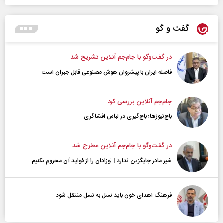
گفت و گو
در گفت‌و‌گو با جام‌جم آنلاین تشریح شد
فاصله ایران با پیشرو‌ان هوش مصنوعی قابل جبران است
جام‌جم آنلاین بررسی کرد
باج‌نیوزها؛ باج‌گیری در لباس افشاگری
در گفت‌و‌گو با جام‌جم آنلاین مطرح شد
شیر مادر جایگزین ندارد | نوزادان را از فواید آن محروم نکنیم
فرهنگ اهدای خون باید نسل به نسل منتقل شود