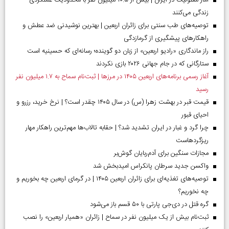
آمار معلولیت در ایران | بیش از ۱۰.۵ میلیون نفر با محدودیت عملکردی
زندگی می‌کنند
توصیه‌های طب سنتی برای زائران اربعین | بهترین نوشیدنی ضد عطش و
راهکارهای پیشگیری از گرمازدگی
راز ماندگاری «رادیو اربعین» از زبان دو گوینده؛ رسانه‌ای که حسینیه است
ستارگانی که در جام جهانی ۲۰۲۶ بازی نکردند
آغاز رسمی برنامه‌های اربعین ۱۴۰۵ در مرز‌ها | ثبت‌نام سماح به ۱.۷ میلیون نفر
رسید
قیمت قبر در بهشت زهرا (س) در سال ۱۴۰۵ چقدر است؟ | نرخ خرید، رزرو و
احیای قبور
چرا گرد و غبار در ایران تشدید شد؟ | حقابه تالاب‌ها مهم‌ترین راهکار مهار
ریزگردهاست
مجازات سنگین برای آدم‌ربایان گوش‌بر
واکسن جدید سرطان پانکراس امیدبخش شد
توصیه‌های تغذیه‌ای برای زائران اربعین ۱۴۰۵ | در گرمای اربعین چه بخوریم و
چه نخوریم؟
گره قتل در دی‌جی پارتی با ۵۰ قسم باز می‌شود
ثبت‌نام بیش از یک میلیون نفر در سماح | زائران «همیار اربعین» را نصب