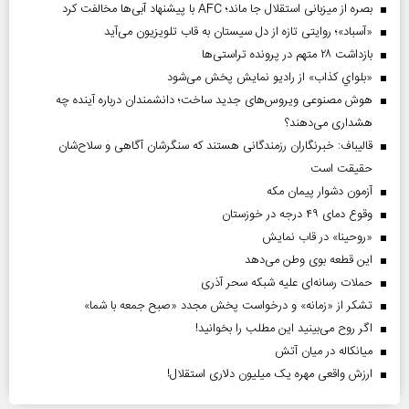
بصره از میزبانی استقلال جا ماند؛ AFC با پیشنهاد آبی‌ها مخالفت کرد
«آسباد»؛ روایتی تازه از دل سیستان به قاب تلویزیون می‌آید
بازداشت ۲۸ متهم در پرونده تراستی‌ها
«بلواي کذاب» از رادیو نمایش پخش می‌شود
هوش مصنوعی ویروس‌های جدید ساخت؛ دانشمندان درباره آینده چه
هشداری می‌دهند؟
قالیباف: خبرنگاران رزمندگانی هستند که سنگرشان آگاهی و سلاح‌شان
حقیقت است
آزمون دشوار پیمان مکه
وقوع دمای ۴۹ درجه در خوزستان
«روحینا» در قاب نمایش
این قطعه بوی وطن می‌دهد
حملات رسانه‌ای علیه شبکه سحر آذری
تشکر از «زمانه» و درخواست پخش مجدد «صبح جمعه با شما»
اگر روح می‌بینید این مطلب را بخوانید!
میانکاله در میان آتش
ارزش واقعی مهره یک میلیون دلاری استقلال!