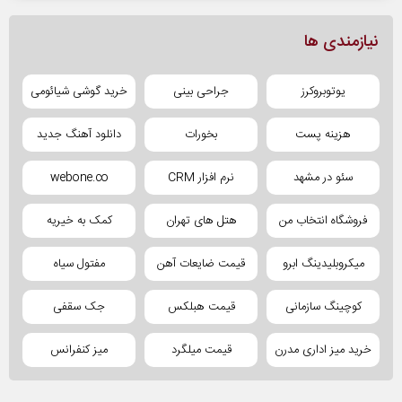
نیازمندی ها
یوتوبروکرز
جراحی بینی
خرید گوشی شیائومی
هزینه پست
بخورات
دانلود آهنگ جدید
سئو در مشهد
نرم افزار CRM
webone.co
فروشگاه انتخاب من
هتل های تهران
کمک به خیریه
میکروبلیدینگ ابرو
قیمت ضایعات آهن
مفتول سیاه
کوچینگ سازمانی
قیمت هبلکس
جک سقفی
خرید میز اداری مدرن
قیمت میلگرد
میز کنفرانس