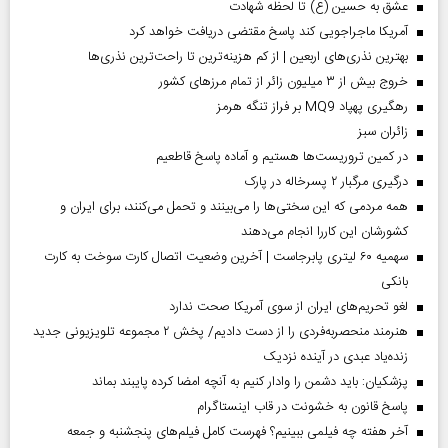
عشق به حسین (ع) تا لحظه شهادت
آمریکا ماجراجویی کند پاسخ مقتضی دریافت خواهد کرد
بهترین نذری‌های اربعین | از کم هزینه‌ترین تا راحت‌ترین نذری‌ها
خروج بیش از ۳ میلیون زائر از تمام مرز‌های کشور
رهگیری پهپاد MQ9 بر فراز تنگه هرمز
‌زائران سبز
در کمین تروریست‌ها هستیم و آماده پاسخ قاطعیم
درگیری مرگبار ۲ پسرخاله در پارک
همه مردمی که این سختی‌ها را می‌بینند و تحمل می‌کنند، برای ایران و
کشورشان این کاررا انجام می‌دهند
سهمیه ۶۰ لیتری پابرجاست | آخرین وضعیت اتصال کارت سوخت به کارت
بانکی
لغو تحریم‌های ایران از سوی آمریکا صحت ندارد
هنرمند منحصر‌به‌فردی را از دست دادیم/ پخش ۲ مجموعه تلویزیونی جدید
زنده‌یاد عبدی در آینده نزدیک
پزشکیان: باید دشمن را وادار کنیم به آنچه امضا کرده پایبند بماند
پاسخ قانون به خشونت در قاب اینستاگرام
آخر هفته چه فیلمی ببینیم؟ فهرست کامل فیلم‌های پنجشنبه و جمعه