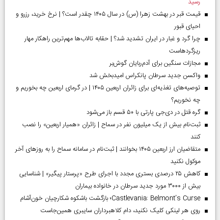
رسید
قیمت قبر در بهشت زهرا (س) در سال ۱۴۰۵ چقدر است؟ | نرخ خرید، رزرو و
احیای قبور
چرا گرد و غبار در ایران تشدید شد؟ | حقابه تالاب‌ها مهم‌ترین راهکار مهار
ریزگردهاست
مجازات سنگین برای آدم‌ربایان گوش‌بر
واکسن جدید سرطان پانکراس امیدبخش شد
توصیه‌های تغذیه‌ای برای زائران اربعین ۱۴۰۵ | در گرمای اربعین چه بخوریم و
چه نخوریم؟
گره قتل در دی‌جی پارتی با ۵۰ قسم باز می‌شود
ثبت‌نام بیش از یک میلیون نفر در سماح | زائران «همیار اربعین» را نصب
کنند
متقاضیان ارز اربعین ۱۴۰۵ بخوانند | ثبت‌نام در سامانه سماح را به روز‌های آخر
موکول نکنید
کاهش ۲۵ درصدی بستری مجدد با اجرای طرح «پرستار پیگیر» | شناسایی
بیش از ۳۰۰۰ مورد جدید سرطان در خانواده بیماران
Castlevania: Belmont’s Curse؛ بازگشت باشکوه شکارچیان خون‌آشام
روی هر لینکی کلیک نکنید، دام کلاهبرداران سایبری همین‌جاست