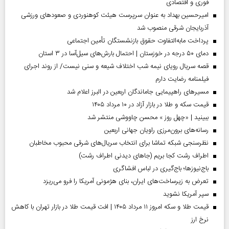
فوری و اقتصادی
امیرحسین بهداد به عنوان سرپرست هیئت کوهنوردی و صعودهای ورزشی
آذربایجان شرقی منصوب شد
پرداخت مابه‌التفاوت حقوق بازنشستگان تأمین اجتماعی
دمای ۵۰ درجه در خوزستان | احتمال بارش‌های سیل‌آسا در ۳ استان
قصه سریال رویای نیمه شب اختلاف شیعه و سنی نیست/ از روند اجرای
فیلمنامه رضایت دارم
مسیر‌های راهپیمایی جاماندگان اربعین در البرز اعلام شد
قیمت سکه و طلا در بازار آزاد در ۱۰ مرداد ۱۴۰۵
ببینید | «چهل روز » محسن چاووشی منتشر شد
رسانه‌های برون‌مرزی راویان جهانی اربعین
نظرسنجی شبکه تماشا برای انتخاب سریال‌های شرقی محبوب مخاطبان
اطراف رشت کجا بریم (جاهای دیدنی اطراف رشت)
باج‌نیوزها؛ باج‌گیری در لباس افشاگری
تعرض به زیرساخت‌های ایران، بنای هژمونی آمریکا را فرو می‌ریزد
سپر آمریکا نشوید
قیمت طلا و سکه امروز ۱۱ مرداد ۱۴۰۵ | افت قیمت طلا در بازار تهران با کاهش
نرخ ارز