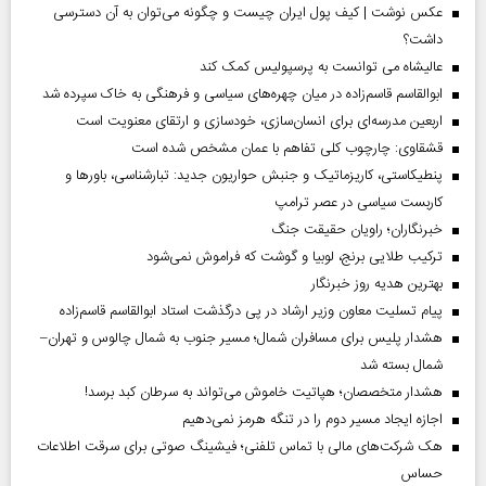
عکس نوشت | کیف پول ایران چیست و چگونه می‌توان به آن دسترسی
داشت؟
عالیشاه می توانست به پرسپولیس کمک کند
ابوالقاسم قاسم‌زاده در میان چهره‌های سیاسی و فرهنگی به خاک سپرده شد
اربعین مدرسه‌ای برای انسان‌سازی، خودسازی و ارتقای معنویت است
قشقاوی: چارچوب کلی تفاهم با عمان مشخص شده است
پنطیکاستی، کاریزماتیک و جنبش حواریون جدید: تبارشناسی، باور‌ها و
کاربست سیاسی در عصر ترامپ
خبرنگاران؛ راویان حقیقت جنگ
ترکیب طلایی برنج، لوبیا و گوشت که فراموش نمی‌شود
بهترین هدیه روز خبرنگار
پیام تسلیت معاون وزیر ارشاد در پی درگذشت استاد ابوالقاسم قاسم‌زاده
هشدار پلیس برای مسافران شمال؛ مسیر جنوب به شمال چالوس و تهران–
شمال بسته شد
هشدار متخصصان؛ هپاتیت خاموش می‌تواند به سرطان کبد برسد!
اجازه ایجاد مسیر دوم را در تنگه هرمز نمی‌دهیم
هک شرکت‌های مالی با تماس تلفنی؛ فیشینگ صوتی برای سرقت اطلاعات
حساس