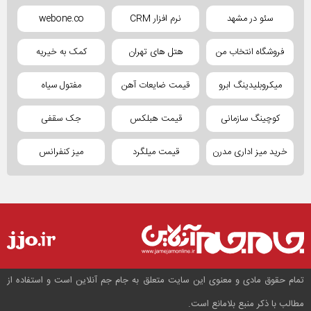
سئو در مشهد
نرم افزار CRM
webone.co
فروشگاه انتخاب من
هتل های تهران
کمک به خیریه
میکروبلیدینگ ابرو
قیمت ضایعات آهن
مفتول سیاه
کوچینگ سازمانی
قیمت هبلکس
جک سقفی
خرید میز اداری مدرن
قیمت میلگرد
میز کنفرانس
تمام حقوق مادی و معنوی این سایت متعلق به جام جم آنلاین است و استفاده از
مطالب با ذکر منبع بلامانع است.