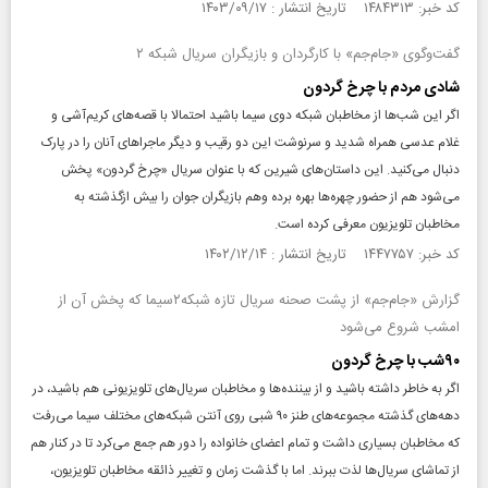
کد خبر: ۱۴۸۴۳۱۳ تاریخ انتشار : ۱۴۰۳/۰۹/۱۷
گفت‌وگوی «جام‌جم» با کارگردان و بازیگران سریال شبکه ۲
شادی مردم با چرخ گردون
اگر این شب‌ها از مخاطبان شبکه دوی سیما باشید احتمالا با قصه‌های کریم‌آشی و
غلام عدسی همراه شدید و سرنوشت این دو رقیب و دیگر ماجراهای آنان را در پارک
دنبال می‌کنید. این داستان‌های شیرین که با عنوان سریال «چرخ گردون» پخش
می‎‌شود هم از حضور چهره‌ها بهره برده وهم بازیگران جوان را بیش ازگذشته به
مخاطبان تلویزیون معرفی کرده است.
کد خبر: ۱۴۴۷۷۵۷ تاریخ انتشار : ۱۴۰۲/۱۲/۱۴
گزارش «جام‌جم» از پشت صحنه سریال تازه شبکه۲سیما که پخش آن از
امشب شروع می‌شود
۹۰شب با چرخ گردون
اگر به خاطر داشته باشید و از بیننده‌ها و مخاطبان سریال‌های تلویزیونی هم باشید، در
دهه‌های گذشته مجموعه‌های طنز ۹۰ شبی روی آنتن شبکه‌های مختلف سیما می‌رفت
که مخاطبان بسیاری داشت و تمام اعضای خانواده را دور هم جمع می‌کرد تا در کنار هم
از تماشای سریال‌ها لذت ببرند. اما با گذشت زمان و تغییر ذائقه مخاطبان تلویزیون،