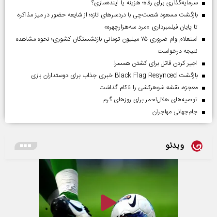
سرمایه‌گذاری برای رفاه؛ هزینه یا آینده‌سازی؟
بازگشت مسعود شصت‌چی با دردسر‌های تازه؛ از شایعه حضور در میز مذاکره
تا پایان فیلمبرداری «مرد سه‌هزارچهره»
استعلام وام ضروری ۷۵ میلیون تومانی بازنشستگان کشوری؛ نحوه مشاهده
نتیجه درخواست
اجیر کردن قاتل برای کشتن همسر!
بازگشت Black Flag Resynced خبری جذاب برای دوستداران بازی
معجزه، نقشه شوهرکشی را ناکام گذاشت
توصیه‌های هلال‌احمر برای روز‌های گرم
جام‌جهانی مهاجران
ویدئو