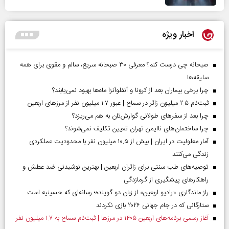
اخبار ویژه
صبحانه چی درست کنم؟ معرفی ۳۰ صبحانه سریع، سالم و مقوی برای همه
سلیقه‌ها
چرا برخی بیماران بعد از کرونا و آنفلوآنزا ماه‌ها بهبود نمی‌یابند؟
ثبت‌نام ۲.۵ میلیون زائر در سماح | عبور ۱.۷ میلیون نفر از مرز‌های اربعین
چرا بعد از سفرهای طولانی گوارش‌تان به هم می‌ریزد؟
چرا ساختمان‌های ناایمن تهران تعیین تکلیف نمی‌شوند؟
آمار معلولیت در ایران | بیش از ۱۰.۵ میلیون نفر با محدودیت عملکردی
زندگی می‌کنند
توصیه‌های طب سنتی برای زائران اربعین | بهترین نوشیدنی ضد عطش و
راهکارهای پیشگیری از گرمازدگی
راز ماندگاری «رادیو اربعین» از زبان دو گوینده؛ رسانه‌ای که حسینیه است
ستارگانی که در جام جهانی ۲۰۲۶ بازی نکردند
آغاز رسمی برنامه‌های اربعین ۱۴۰۵ در مرز‌ها | ثبت‌نام سماح به ۱.۷ میلیون نفر