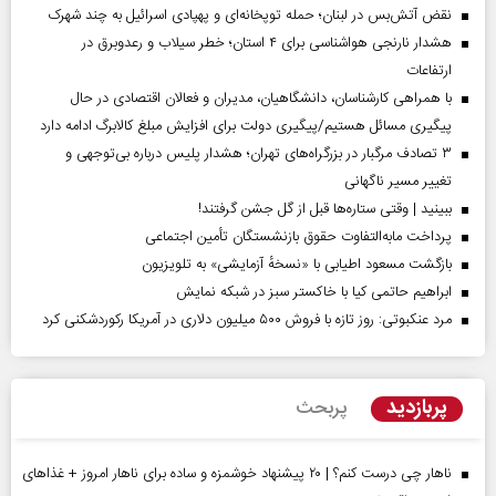
نقض آتش‌بس در لبنان؛ حمله توپخانه‌ای و پهپادی اسرائیل به چند شهرک
هشدار نارنجی هواشناسی برای ۴ استان؛ خطر سیلاب و رعدوبرق در
ارتفاعات
با همراهی کارشناسان، دانشگاهیان، مدیران و فعالان اقتصادی در حال
پیگیری مسائل هستیم/پیگیری دولت برای افزایش مبلغ کالابرگ ادامه دارد
۳ تصادف مرگبار در بزرگراه‌های تهران؛ هشدار پلیس درباره بی‌توجهی و
تغییر مسیر ناگهانی
ببینید | وقتی ستاره‌ها قبل از گل جشن گرفتند!
پرداخت مابه‌التفاوت حقوق بازنشستگان تأمین اجتماعی
بازگشت مسعود اطیابی با «نسخهٔ آزمایشی» به تلویزیون
ابراهیم حاتمی کیا با خاکستر سبز در شبکه نمایش
مرد عنکبوتی: روز تازه با فروش ۵۰۰ میلیون دلاری در آمریکا رکوردشکنی کرد
پربازدید
پربحث
ناهار چی درست کنم؟ | ۲۰ پیشنهاد خوشمزه و ساده برای ناهار امروز + غذاهای