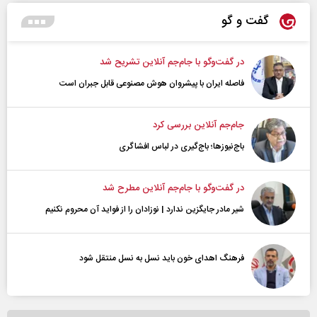
گفت و گو
در گفت‌و‌گو با جام‌جم آنلاین تشریح شد
فاصله ایران با پیشرو‌ان هوش مصنوعی قابل جبران است
جام‌جم آنلاین بررسی کرد
باج‌نیوزها؛ باج‌گیری در لباس افشاگری
در گفت‌و‌گو با جام‌جم آنلاین مطرح شد
شیر مادر جایگزین ندارد | نوزادان را از فواید آن محروم نکنیم
فرهنگ اهدای خون باید نسل به نسل منتقل شود