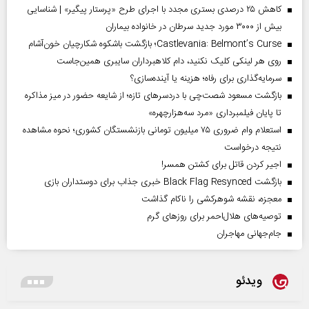
کاهش ۲۵ درصدی بستری مجدد با اجرای طرح «پرستار پیگیر» | شناسایی
بیش از ۳۰۰۰ مورد جدید سرطان در خانواده بیماران
Castlevania: Belmont’s Curse؛ بازگشت باشکوه شکارچیان خون‌آشام
روی هر لینکی کلیک نکنید، دام کلاهبرداران سایبری همین‌جاست
سرمایه‌گذاری برای رفاه؛ هزینه یا آینده‌سازی؟
بازگشت مسعود شصت‌چی با دردسر‌های تازه؛ از شایعه حضور در میز مذاکره
تا پایان فیلمبرداری «مرد سه‌هزارچهره»
استعلام وام ضروری ۷۵ میلیون تومانی بازنشستگان کشوری؛ نحوه مشاهده
نتیجه درخواست
اجیر کردن قاتل برای کشتن همسر!
بازگشت Black Flag Resynced خبری جذاب برای دوستداران بازی
معجزه، نقشه شوهرکشی را ناکام گذاشت
توصیه‌های هلال‌احمر برای روز‌های گرم
جام‌جهانی مهاجران
ویدئو