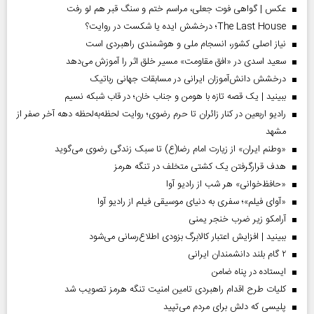
عکس | گواهی فوت جعلی، مراسم ختم و سنگ قبر هم لو رفت
The Last House؛ درخشش ایده یا شکست در روایت؟
نیاز اصلی کشور، انسجام ملی و هوشمندی راهبردی است
سعید اسدی در «افق مقاومت» مسیر خلق اثر را آموزش می‌دهد
درخشش دانش‌آموزان ایرانی در مسابقات جهانی رباتیک
ببینید | یک قصه تازه با هومن و جناب‌ خان؛ در قاب شبکه نسیم
رادیو اربعین در کنار زائران تا حرم رضوی؛ روایت لحظه‌به‌لحظه دهه آخر صفر از
مشهد
«وطنم ایران» از زیارت امام رضا(ع) تا سبک زندگی رضوی می‌گوید
هدف قرارگرفتن یک کشتی متخلف در تنگه هرمز
«حافظ‌خوانی» هر شب از رادیو آوا
«آوای فیلم»؛ سفری به دنیای موسیقی فیلم از رادیو آوا
آرامکو زیر ضرب خنجر یمنی
ببینید | افزایش اعتبار کالابرگ بزودی اطلاع‌رسانی می‌شود
۲ گام بلند دانشمندان ایرانی
ایستاده در پناه ضامن
کلیات طرح اقدام راهبردی تامین امنیت تنگه هرمز تصویب شد
پلیسی که دلش برای مردم می‌تپید