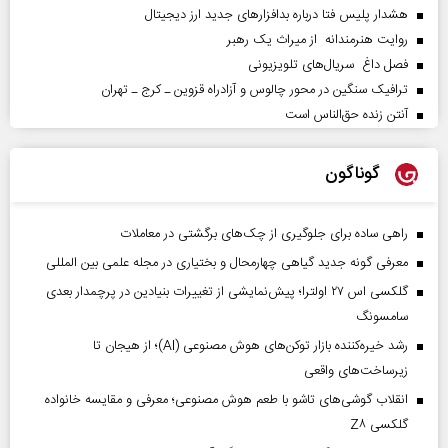
هشدار پلیس فتا درباره بدافزار‌های جدید ارز دیجیتال
روایت هنرمندانه از میراث یک رهبر
فصل داغ سریال‌های تلویزیونی
ترافیک سنگین در محور چالوس و آزادراه قزوین ـ کرج ـ تهران
آنتن زنده حق‌الناس است
گوناگون
راهی ساده برای جلوگیری از چک‌های برگشتی در معاملات
معرفی گونه جدید گیاهی چهارمحال و بختیاری در مجله علمی بین المللی
گلکسی اس ۲۷ اولترا؛ پیش‌نمایشی از تغییرات بنیادین در پرچمدار بعدی
سامسونگ
رشد خیره‌کننده بازار توکن‌های هوش مصنوعی (AI)؛ از هیجان تا
زیرساخت‌های واقعی
انقلاب گوشی‌های تاشو‌ با طعم هوش مصنوعی؛ معرفی و مقایسه خانواده
گلکسی Z۸