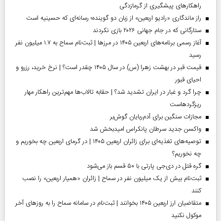
راهکارهای پیشگیری از گرمازدگی
راز ماندگاری «رادیو اربعین» از زبان دو گوینده؛ رسانه‌ای که حسینیه است
ستارگانی که در جام جهانی ۲۰۲۶ بازی نکردند
آغاز رسمی برنامه‌های اربعین ۱۴۰۵ در مرز‌ها | ثبت‌نام سماح به ۱.۷ میلیون نفر
رسید
قیمت قبر در بهشت زهرا (س) در سال ۱۴۰۵ چقدر است؟ | نرخ خرید، رزرو و
احیای قبور
چرا گرد و غبار در ایران تشدید شد؟ | حقابه تالاب‌ها مهم‌ترین راهکار مهار
ریزگردهاست
مجازات سنگین برای آدم‌ربایان گوش‌بر
واکسن جدید سرطان پانکراس امیدبخش شد
توصیه‌های تغذیه‌ای برای زائران اربعین ۱۴۰۵ | در گرمای اربعین چه بخوریم و
چه نخوریم؟
گره قتل در دی‌جی پارتی با ۵۰ قسم باز می‌شود
ثبت‌نام بیش از یک میلیون نفر در سماح | زائران «همیار اربعین» را نصب
کنند
متقاضیان ارز اربعین ۱۴۰۵ بخوانند | ثبت‌نام در سامانه سماح را به روز‌های آخر
موکول نکنید