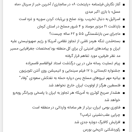
آغاز نگارش فیلمنامه «پایتخت ۸» در سالجاری/ آخرین خبر از سریال «ماه
عسل» با بازی اکبر عبدی
اسرائیل به دنبال تخریب روند صلح و بی‌ثبات کردن سوریه و غزه است
بازداشت ۲۱ مزدور موساد و ۴ شرور مسلح در استان کرمان
ماجرای سن بازنشستگی ۵۵ و ۶۲ ساله چیست؟
بسته‌شدن تنگه هرمز ناشی از تجاوز نظامی آمریکا و رژیم صهیونیستی علیه
ایران و پیامد‌های امنیتی آن برای کل منطقه بود/مختصات جغرافیایی مسیر
مد نظر طرفین، مورد تفاهم قرار گرفته
پیام تسلیت رسانه ملی در پی درگذشت استاد ابوالقاسم قاسم‌زاده
جشنواره تابستانی با ۱۷ فیلم سینمایی و انیمیشن روی آنتن تلویزیون
بیانیه مهم نیروهای مسلح یمن درباره حمله به نفتکش سعودی "وفاء"
فلسطین هرگز از اولویت ایران خارج نخواهد شد
هشدار صریح کوثری به آمریکا؛ هر تجاوز به ایران با پاسخی ویرانگر روبه‌رو
خواهد شد
فناوری بومی ایران، برتر از هر سامانه وارداتی در منطقه است
چرایی عقب‌نشینی ترامپ؟
افزایش کالابرگ دوباره جدی شد
رکوردشکنی تاریخی بورس