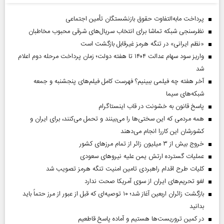
پرداخت مابه‌التفاوت حقوق بازنشستگان تأمین اجتماعی
نظرسنجی شبکه تماشا برای انتخاب سریال‌های شرقی محبوب مخاطبان
«نظم ایرانی» در تنگه هرمز غیرقابل بازگشت است
واریز سود سهام عدالت ۱۴۰۴ تا هفته دولت؛ زمان پرداخت مرحله دوم اعلام
شد
آخر هفته چه فیلمی ببینیم؟ فهرست کامل فیلم‌های پنجشنبه و جمعه
شبکه‌های سیما
پاسخ قانون به خشونت در قاب اینستاگرام
همه مردمی که این سختی‌ها را می‌بینند و تحمل می‌کنند، برای ایران و
کشورشان این کاررا انجام می‌دهند
خروج بیش از ۳ میلیون زائر از تمام مرز‌های کشور
عملیات گسترده ارتش یمن علیه نیروهای سعودی
کلیات طرح اقدام راهبردی تامین امنیت تنگه هرمز تصویب شد
لغو تحریم‌های ایران از سوی آمریکا صحت ندارد
بازگشت زائران اربعین آغاز شد؛ ۱۰ توصیه‌ای که قبل از عبور از مرز حتماً باید
بدانید
در کمین تروریست‌ها هستیم و آماده پاسخ قاطعیم