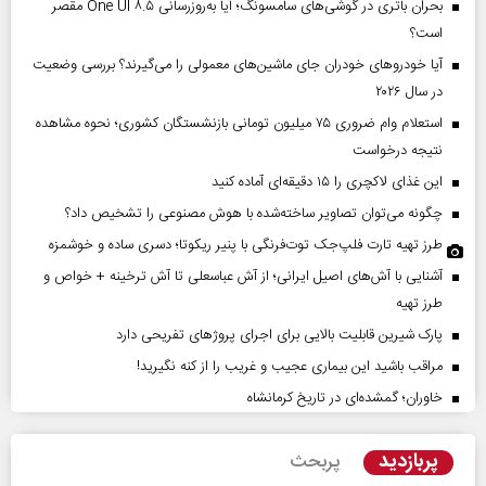
بحران باتری در گوشی‌های سامسونگ؛ آیا به‌روزرسانی One UI ۸.۵ مقصر
است؟
آیا خودروهای خودران جای ماشین‌های معمولی را می‌گیرند؟ بررسی وضعیت
در سال ۲۰۲۶
استعلام وام ضروری ۷۵ میلیون تومانی بازنشستگان کشوری؛ نحوه مشاهده
نتیجه درخواست
این غذای لاکچری را ۱۵ دقیقه‌ای آماده کنید
چگونه می‌توان تصاویر ساخته‌شده با هوش مصنوعی را تشخیص داد؟
طرز تهیه تارت فلپ‌جک توت‌فرنگی با پنیر ریکوتا؛ دسری ساده و خوشمزه
آشنایی با آش‌های اصیل ایرانی؛ از آش عباسعلی تا آش ترخینه + خواص و
طرز تهیه
پارک شیرین قابلیت‌ بالایی برای اجرای پروژهای تفریحی دارد
مراقب باشید این بیماری عجیب و غریب را از کنه نگیرید!
خاوران؛ گمشده‌ای در تاریخ کرمانشاه
پربازدید
پربحث