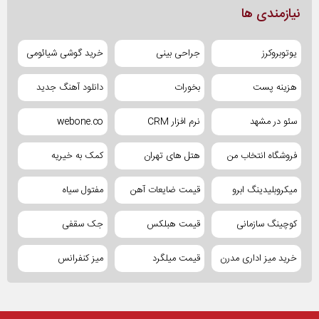
نیازمندی ها
یوتوبروکرز
جراحی بینی
خرید گوشی شیائومی
هزینه پست
بخورات
دانلود آهنگ جدید
سئو در مشهد
نرم افزار CRM
webone.co
فروشگاه انتخاب من
هتل های تهران
کمک به خیریه
میکروبلیدینگ ابرو
قیمت ضایعات آهن
مفتول سیاه
کوچینگ سازمانی
قیمت هبلکس
جک سقفی
خرید میز اداری مدرن
قیمت میلگرد
میز کنفرانس