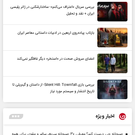
بررسی سریال «اعتراف می‌کنم»؛ ساختارشکنی در ژانر پلیسی
ایران + نقد و تحلیل
بازتاب پیاده‌روی اربعین در ادبیات داستانی معاصر ایران
امضای سروش صحت در «استخر» دیگر غافلگیر نمی‌کند
بررسی بازی Silent Hill: Townfall؛ از داستان و گیم‌پلی تا
تاریخ انتشار و سیستم مورد نیاز
اخبار ویژه
صبحانه چی درست کنم؟ معرفی ۳۰ صبحانه سریع، سالم و مقوی برای همه