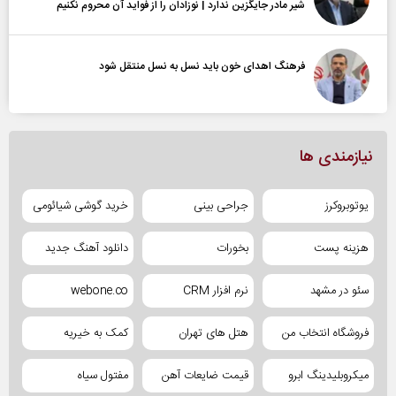
شیر مادر جایگزین ندارد | نوزادان را از فواید آن محروم نکنیم
فرهنگ اهدای خون باید نسل به نسل منتقل شود
نیازمندی ها
یوتوبروکرز
جراحی بینی
خرید گوشی شیائومی
هزینه پست
بخورات
دانلود آهنگ جدید
سئو در مشهد
نرم افزار CRM
webone.co
فروشگاه انتخاب من
هتل های تهران
کمک به خیریه
میکروبلیدینگ ابرو
قیمت ضایعات آهن
مفتول سیاه