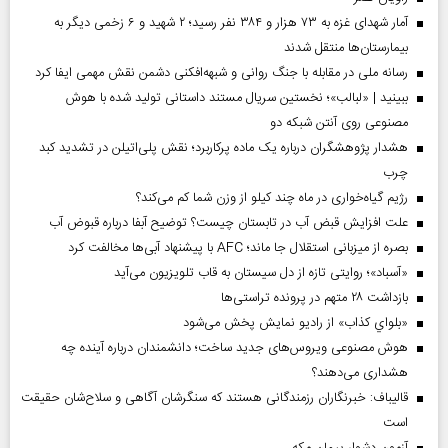
آمار شهدای غزه به ۷۳ هزار و ۳۸۴ نفر رسید؛ ۲ شهید و ۶ زخمی دیگر به
بیمارستان‌ها منتقل شدند
رسانه ملی در مقابله با جنگ روانی و شبهه‌افکنی دشمن نقش مهمی ایفا کرد
ببینید | «لبالب»؛ نخستین سریال مستند داستانی تولید شده با هوش
مصنوعی روی آنتن شبکه دو
هشدار پژوهشگران درباره یک ماده پرکاربرد؛ نقش پلی‌اتیلن در تشدید کبد
چرب
رژیم گیاه‌خواری در ماه چند کیلو از وزن شما کم می‌کند؟
علت افزایش قبض آب در تابستان چیست؟ توضیح آبفا درباره قبوض آب
بصره از میزبانی استقلال جا ماند؛ AFC با پیشنهاد آبی‌ها مخالفت کرد
«آسباد»؛ روایتی تازه از دل سیستان به قاب تلویزیون می‌آید
بازداشت ۲۸ متهم در پرونده تراستی‌ها
«بلواي کذاب» از رادیو نمایش پخش می‌شود
هوش مصنوعی ویروس‌های جدید ساخت؛ دانشمندان درباره آینده چه
هشداری می‌دهند؟
قالیباف: خبرنگاران رزمندگانی هستند که سنگرشان آگاهی و سلاح‌شان حقیقت
است