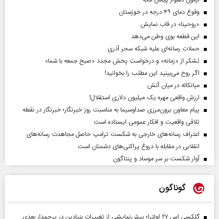
آزمون دشوار پیمان مکه
وقوع دمای ۴۹ درجه در خوزستان
«روحینا» در قاب نمایش
این قطعه بوی وطن می‌دهد
حملات رسانه‌ای علیه شبکه سحر آذری
تشکر از «زمانه» و درخواست پخش مجدد «صبح جمعه با شما»
اگر روح می‌بینید این مطلب را بخوانید!
میانکاله در میان آتش
ارزش واقعی مهره یک میلیون دلاری استقلال!
پیام معاون برون‌مرزی صداوسیما به مناسبت روز خبرنگار؛ خبرنگار در نقطه
تلاقی واقعیت و افکار عمومی ایستاده است
اعتراف رسانه‌های خارجی به شکست ترامپ حاصل مجاهدت رسانه‌های
انقلابی در مقابله با دروغ پراکنی‌های دشمنان است
آوار شکست بر سر موساد و پنتاگون
گوناگون
گلکسی اس ۲۷ اولترا؛ پیش‌نمایشی از تغییرات بنیادین در پرچمدار بعدی