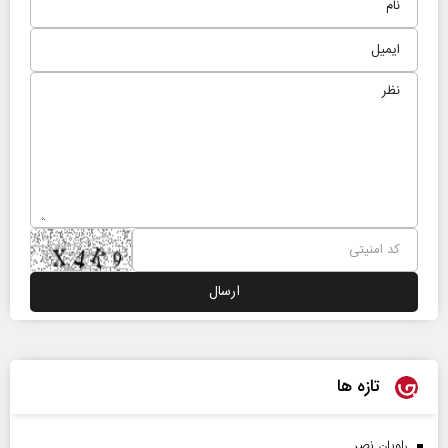
تازه ها
راویان نصر