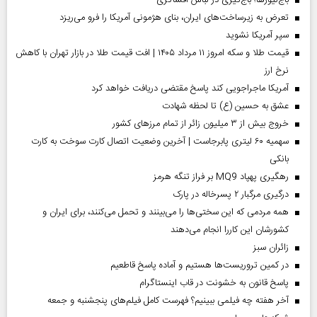
باج‌نیوزها؛ باج‌گیری در لباس افشاگری
تعرض به زیرساخت‌های ایران، بنای هژمونی آمریکا را فرو می‌ریزد
سپر آمریکا نشوید
قیمت طلا و سکه امروز ۱۱ مرداد ۱۴۰۵ | افت قیمت طلا در بازار تهران با کاهش
نرخ ارز
آمریکا ماجراجویی کند پاسخ مقتضی دریافت خواهد کرد
عشق به حسین (ع) تا لحظه شهادت
خروج بیش از ۳ میلیون زائر از تمام مرز‌های کشور
سهمیه ۶۰ لیتری پابرجاست | آخرین وضعیت اتصال کارت سوخت به کارت
بانکی
رهگیری پهپاد MQ9 بر فراز تنگه هرمز
درگیری مرگبار ۲ پسرخاله در پارک
همه مردمی که این سختی‌ها را می‌بینند و تحمل می‌کنند، برای ایران و
کشورشان این کاررا انجام می‌دهند
‌زائران سبز
در کمین تروریست‌ها هستیم و آماده پاسخ قاطعیم
پاسخ قانون به خشونت در قاب اینستاگرام
آخر هفته چه فیلمی ببینیم؟ فهرست کامل فیلم‌های پنجشنبه و جمعه