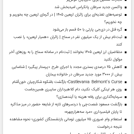
واکسن جدید سرطان پانکراس امیدبخش شد
توصیه‌های تغذیه‌ای برای زائران اربعین ۱۴۰۵ | در گرمای اربعین چه بخوریم و
چه نخوریم؟
گره قتل در دی‌جی پارتی با ۵۰ قسم باز می‌شود
ثبت‌نام بیش از یک میلیون نفر در سماح | زائران «همیار اربعین» را نصب
کنند
متقاضیان ارز اربعین ۱۴۰۵ بخوانند | ثبت‌نام در سامانه سماح را به روز‌های آخر
موکول نکنید
کاهش ۲۵ درصدی بستری مجدد با اجرای طرح «پرستار پیگیر» | شناسایی
بیش از ۳۰۰۰ مورد جدید سرطان در خانواده بیماران
Castlevania: Belmont’s Curse؛ بازگشت باشکوه شکارچیان خون‌آشام
روی هر لینکی کلیک نکنید، دام کلاهبرداران سایبری همین‌جاست
سرمایه‌گذاری برای رفاه؛ هزینه یا آینده‌سازی؟
بازگشت مسعود شصت‌چی با دردسر‌های تازه؛ از شایعه حضور در میز مذاکره
تا پایان فیلمبرداری «مرد سه‌هزارچهره»
استعلام وام ضروری ۷۵ میلیون تومانی بازنشستگان کشوری؛ نحوه مشاهده
نتیجه درخواست