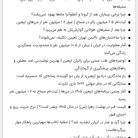
سلیقه‌ها
چرا برخی بیماران بعد از کرونا و آنفلوآنزا ماه‌ها بهبود نمی‌یابند؟
ثبت‌نام ۲.۵ میلیون زائر در سماح | عبور ۱.۷ میلیون نفر از مرز‌های اربعین
چرا بعد از سفرهای طولانی گوارش‌تان به هم می‌ریزد؟
چرا ساختمان‌های ناایمن تهران تعیین تکلیف نمی‌شوند؟
آمار معلولیت در ایران | بیش از ۱۰.۵ میلیون نفر با محدودیت عملکردی
زندگی می‌کنند
توصیه‌های طب سنتی برای زائران اربعین | بهترین نوشیدنی ضد عطش و
راهکارهای پیشگیری از گرمازدگی
راز ماندگاری «رادیو اربعین» از زبان دو گوینده؛ رسانه‌ای که حسینیه است
ستارگانی که در جام جهانی ۲۰۲۶ بازی نکردند
آغاز رسمی برنامه‌های اربعین ۱۴۰۵ در مرز‌ها | ثبت‌نام سماح به ۱.۷ میلیون نفر
رسید
قیمت قبر در بهشت زهرا (س) در سال ۱۴۰۵ چقدر است؟ | نرخ خرید، رزرو و
احیای قبور
چرا گرد و غبار در ایران تشدید شد؟ | حقابه تالاب‌ها مهم‌ترین راهکار مهار
ریزگردهاست
مجازات سنگین برای آدم‌ربایان گوش‌بر