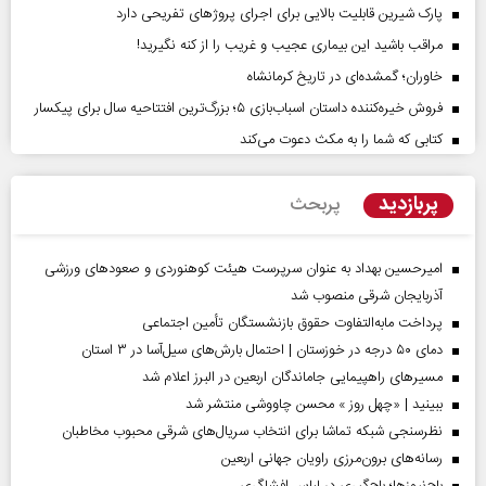
پارک شیرین قابلیت‌ بالایی برای اجرای پروژهای تفریحی دارد
مراقب باشید این بیماری عجیب و غریب را از کنه نگیرید!
خاوران؛ گمشده‌ای در تاریخ کرمانشاه
فروش خیره‌کننده داستان اسباب‌بازی ۵؛ بزرگ‌ترین افتتاحیه سال برای پیکسار
کتابی که شما را به مکث دعوت می‌کند
پربازدید
پربحث
امیرحسین بهداد به عنوان سرپرست هیئت کوهنوردی و صعودهای ورزشی
آذربایجان شرقی منصوب شد
پرداخت مابه‌التفاوت حقوق بازنشستگان تأمین اجتماعی
دمای ۵۰ درجه در خوزستان | احتمال بارش‌های سیل‌آسا در ۳ استان
مسیر‌های راهپیمایی جاماندگان اربعین در البرز اعلام شد
ببینید | «چهل روز » محسن چاووشی منتشر شد
نظرسنجی شبکه تماشا برای انتخاب سریال‌های شرقی محبوب مخاطبان
رسانه‌های برون‌مرزی راویان جهانی اربعین