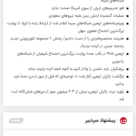
شبکه‌های سیما
لغو تحریم‌های ایران از سوی آمریکا صحت ندارد
عملیات گسترده ارتش یمن علیه نیروهای سعودی
ویژه‌برنامه‌های اربعین شبکه‌های سیما اعلام شد؛ از ارتباط زنده با کربلا تا روایت
بزرگ‌ترین اجتماع معنوی جهان
هنرمند منحصر‌به‌فردی را از دست دادیم/ پخش ۲ مجموعه تلویزیونی جدید
زنده‌یاد عبدی در آینده نزدیک
اربعین ۱۴۰۵ در قاب صدا؛ روایت بزرگ‌ترین اجتماع شیعیان از شبکه‌های
رادیویی
پزشکیان: باید دشمن را وادار کنیم به آنچه امضا کرده پایبند بماند
بازگشت زائران اربعین آغاز شد؛ ۱۰ توصیه‌ای که قبل از عبور از مرز حتماً باید
بدانید
رکورد تردد زائران اربعین؛ بیش از ۴.۳ میلیون عبور از مرزهای شش‌گانه ثبت
شد
پیشنهاد سردبیر