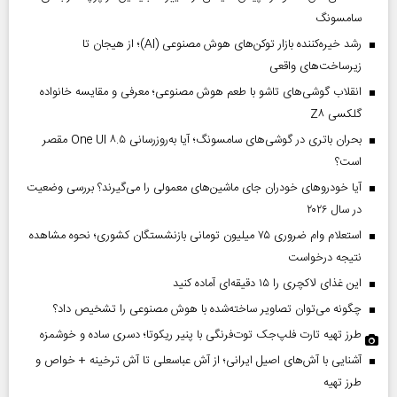
سامسونگ
رشد خیره‌کننده بازار توکن‌های هوش مصنوعی (AI)؛ از هیجان تا
زیرساخت‌های واقعی
انقلاب گوشی‌های تاشو‌ با طعم هوش مصنوعی؛ معرفی و مقایسه خانواده
گلکسی Z۸
بحران باتری در گوشی‌های سامسونگ؛ آیا به‌روزرسانی One UI ۸.۵ مقصر
است؟
آیا خودروهای خودران جای ماشین‌های معمولی را می‌گیرند؟ بررسی وضعیت
در سال ۲۰۲۶
استعلام وام ضروری ۷۵ میلیون تومانی بازنشستگان کشوری؛ نحوه مشاهده
نتیجه درخواست
این غذای لاکچری را ۱۵ دقیقه‌ای آماده کنید
چگونه می‌توان تصاویر ساخته‌شده با هوش مصنوعی را تشخیص داد؟
طرز تهیه تارت فلپ‌جک توت‌فرنگی با پنیر ریکوتا؛ دسری ساده و خوشمزه
آشنایی با آش‌های اصیل ایرانی؛ از آش عباسعلی تا آش ترخینه + خواص و
طرز تهیه