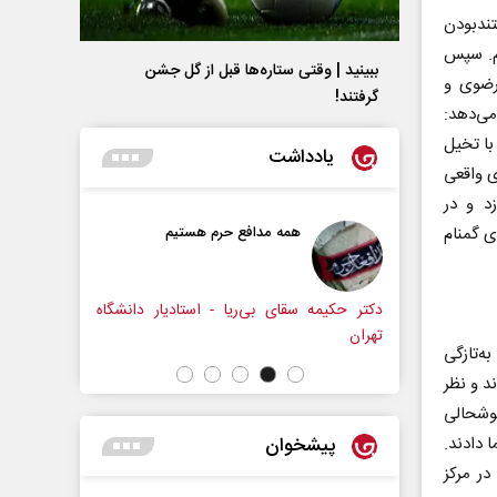
ندبودن
یم. سپس
ببینید | وقتی ستاره‌ها قبل از گل جشن
رضوی و
گرفتند!
می‌دهد:
با تخیل
یادداشت
ی واقعی
د و در
 شکل‌گیری آن مربوط به شناسایی DNA شهدای گمنام
همه مدافع حرم هستیم
حکایت یک تاریخ و دو زندگی
نرگس خانعلی‌زاده - روزنامه‌نگا
قای بی‌ریا - استادیار دانشگاه
ه‌تازگی
د و نظر
خوشحالی
پیشخوان
 دادند.
در مرکز