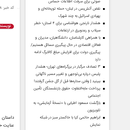
صوتی برای سرقت اطلاعات حساس
کد خبر: ۱۴۵۶۴۱۸
نقض آتش‌بس در لبنان؛ حمله توپخانه‌ای و
پهپادی اسرائیل به چند شهرک
هشدار نارنجی هواشناسی برای ۴ استان؛ خطر
نویسند
سیلاب و رعدوبرق در ارتفاعات
با همراهی کارشناسان، دانشگاهیان، مدیران و
فعالان اقتصادی در حال پیگیری مسائل هستیم/
پیگیری دولت برای افزایش مبلغ کالابرگ ادامه
دارد
۳ تصادف مرگبار در بزرگراه‌های تهران؛ هشدار
پلیس درباره بی‌توجهی و تغییر مسیر ناگهانی
ببینید | وقتی ستاره‌ها قبل از گل جشن گرفتند!
پرداخت مابه‌التفاوت حقوق بازنشستگان تأمین
اجتماعی
بازگشت مسعود اطیابی با «نسخهٔ آزمایشی» به
تلویزیون
داستان 
ابراهیم حاتمی کیا با خاکستر سبز در شبکه
نمایش
عنایت حض