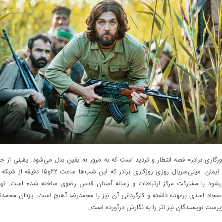
گاری برادر» قصه انتظار و تردید است که به مرور به یقین بدل می‌شود. یقینی از 
خانواده و ایمان. مینی‌سریال روزی روزگاری برادر که این شب‌ها
ود با مشارکت مرکز ارتباطات و رسانه آستان قدس رضوی ساخته شده است. تهیه
 سجاد اسدی برعهده داشته و کارگردانی آن نیز با محمدرضا آهنج است. یزدان محمدک
ت نویسندگان نیز اثر را به نگارش درآورده است.