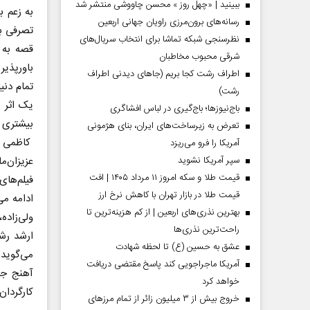
ببینید | «چهل روز » محسن چاووشی منتشر شد
به زعم 
رسانه‌های برون‌مرزی راویان جهانی اربعین
تصرفی به
نظرسنجی شبکه تماشا برای انتخاب سریال‌های
قصه به 
شرقی محبوب مخاطبان
باورپذیر
اطراف رشت کجا بریم (جاهای دیدنی اطراف
تمام دنی
رشت)
یک اثر ب
باج‌نیوزها؛ باج‌گیری در لباس افشاگری
بیشتری د
تعرض به زیرساخت‌های ایران، بنای هژمونی
کاظمی د
آمریکا را فرو می‌ریزد
عزیزان‌م
سپر آمریکا نشوید
قیمت طلا و سکه امروز ۱۱ مرداد ۱۴۰۵ | افت
فیلم‌های
قیمت طلا در بازار تهران با کاهش نرخ ارز
ادامه می
بهترین نذری‌های اربعین | از کم هزینه‌ترین تا
ولی‌زاده
راحت‌ترین نذری‌ها
ارشد رشت
عشق به حسین (ع) تا لحظه شهادت
می‌گوید:
آمریکا ماجراجویی کند پاسخ مقتضی دریافت
آهنج جل
خواهد کرد
کارگردان
خروج بیش از ۳ میلیون زائر از تمام مرز‌های