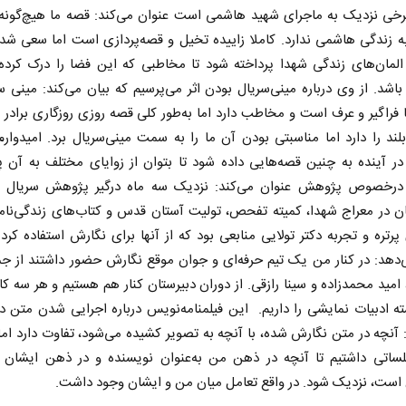
برخی نزدیک به ماجرای شهید هاشمی است عنوان می‌کند: قصه ما هیچ‌گونه
 زندگی هاشمی ندارد. کاملا زاییده تخیل و قصه‌پردازی است اما سعی شد
المان‌های زندگی شهدا پرداخته شود تا مخاطبی که این فضا را درک کرده
 باشد. از وی درباره مینی‌سریال بودن اثر می‌پرسیم که بیان می‌کند: مینی س
ا فراگیر و عرف است و مخاطب دارد اما به‌طور کلی قصه روزی روزگاری برادر 
لند را دارد اما مناسبتی بودن آن ما را به سمت مینی‌سریال برد. امیدوا
ر آینده به چنین قصه‌هایی داده شود تا بتوان از زوایای مختلف به آن 
رخصوص پژوهش عنوان می‌کند: نزدیک سه ماه درگیر پژوهش سریال ب
ان در معراج شهدا، کمیته تفحص، تولیت آستان قدس و کتاب‌های زندگی‌نام
 پرتره و تجربه دکتر تولایی منابعی بود که از آنها برای نگارش استفاده کر
‌دهد: در کنار من یک تیم حرفه‌ای و جوان موقع نگارش حضور داشتند از جم
، امید محمدزاده و سینا رازقی. از دوران دبیرستان کنار هم هستیم و هر سه ک
ه ادبیات نمایشی را داریم. این فیلمنامه‌نویس درباره اجرایی شدن متن د
 آنچه در متن نگارش شده، با آنچه به تصویر کشیده می‌شود، تفاوت دارد اما 
ساتی داشتیم تا آنچه در ذهن من به‌عنوان نویسنده و در ذهن ایشان به
 است، نزدیک شود. در واقع تعامل میان من و ایشان وجود داشت.