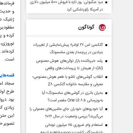
مرد عنکبوتی: روز تازه با فروش ۵۰۰ میلیون دلاری
فرماندها
در آمریکا رکوردشکنی کرد
و حدیث‌ه
ژنتیک د
گوناگون
مفقودین 
کرده و پ
نوروزی،
گلکسی اس ۲۷ اولترا؛ پیش‌نمایشی از تغییرات
بنیادین در پرچمدار بعدی سامسونگ
است.
رشد خیره‌کننده بازار توکن‌های هوش مصنوعی
(AI)؛ از هیجان تا زیرساخت‌های واقعی
قصه‌هایی
انقلاب گوشی‌های تاشو‌ با طعم هوش مصنوعی؛
سجاد اسد
معرفی و مقایسه خانواده گلکسی Z۸
طرح اولی
بحران باتری در گوشی‌های سامسونگ؛ آیا
بود. درو
به‌روزرسانی One UI ۸.۵ مقصر است؟
زیادی که
آیا خودروهای خودران جای ماشین‌های معمولی را
این متن 
می‌گیرند؟ بررسی وضعیت در سال ۲۰۲۶
تصویر حک می‌شود 
استعلام وام ضروری ۷۵ میلیون تومانی
بازنشستگان کشوری؛ نحوه مشاهده نتیجه