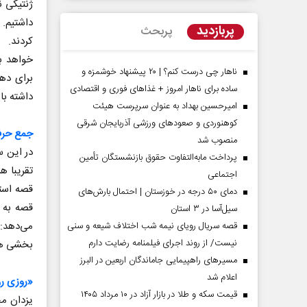
ژنتیکی 
داشتیم. 
پربازدید
پربحث
کردند. 
خواهد ب
ناهار چی درست کنم؟ | ۲۰ پیشنهاد خوشمزه و
برای دهه
ساده برای ناهار امروز + غذاهای فوری و اقتصادی
داشته باشیم
امیرحسین بهداد به عنوان سرپرست هیئت
کوهنوردی و صعودهای ورزشی آذربایجان شرقی
جمع حرفه
منصوب شد
در این س
پرداخت مابه‌التفاوت حقوق بازنشستگان تأمین
تقریبا ه
اجتماعی
مردادماه
صفحات نخست روزنامه ها‌ی‌سه‌شنبه ۶ مردادماه
صفحات
قصه استق
دمای ۵۰ درجه در خوزستان | احتمال بارش‌های
قصه به خ
سیل‌آسا در ۳ استان
قصه سریال رویای نیمه شب اختلاف شیعه و سنی
نیست/ از روند اجرای فیلمنامه رضایت دارم
بخشی هم
مسیر‌های راهپیمایی جاماندگان اربعین در البرز
اعلام شد
«روزی رو
قیمت سکه و طلا در بازار آزاد در ۱۰ مرداد ۱۴۰۵
یزدان مح