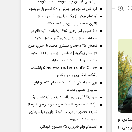
در گرمای اربعین چه بخوریم و چه نخوریم؟
گره قتل در دی‌جی پارتی با ۵۰ قسم باز می‌شود
ثبت‌نام بیش از یک میلیون نفر در سماح |
زائران «همیار اربعین» را نصب کنند
متقاضیان ارز اربعین ۱۴۰۵ بخوانند | ثبت‌نام در
سامانه سماح را به روز‌های آخر موکول نکنید
کاهش ۲۵ درصدی بستری مجدد با اجرای طرح
«پرستار پیگیر» | شناسایی بیش از ۳۰۰۰ مورد
جدید سرطان در خانواده بیماران
Castlevania: Belmont’s Curse؛ بازگشت
باشکوه شکارچیان خون‌آشام
روی هر لینکی کلیک نکنید، دام کلاهبرداران
سایبری همین‌جاست
سرمایه‌گذاری برای رفاه؛ هزینه یا آینده‌سازی؟
بازگشت مسعود شصت‌چی با دردسر‌های تازه؛ از
شایعه حضور در میز مذاکره تا پایان فیلمبرداری
مقدس و
«مرد سه‌هزارچهره»
استعلام وام ضروری ۷۵ میلیون تومانی
 یکی از