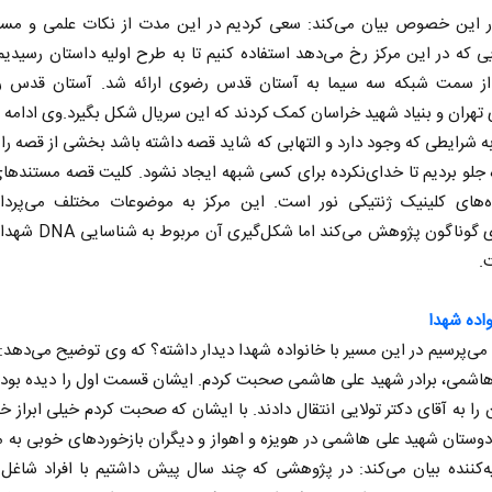
 این خصوص بیان می‌کند: سعی کردیم در این مدت از نکات علمی و مست
ی که در این مرکز رخ می‌دهد استفاده کنیم تا به طرح اولیه داستان رسید
از سمت شبکه سه سیما به آستان قدس رضوی ارائه شد. آستان قدس 
تهران و بنیاد شهید خراسان کمک کردند که این سریال شکل بگیرد.وی ادامه 
به شرایطی که وجود دارد و التهابی که شاید قصه داشته باشد بخشی از قصه را 
جلو بردیم تا خدای‌نکرده برای کسی شبهه ایجاد نشود. کلیت قصه مستندها
ده‌های کلینیک ژنتیکی نور است. این مرکز به موضوعات مختلف می‌پرداز
زمینه‌های گوناگون پژوهش می‌کند اما
اه‏‌مدت و
اربعین نماد مقاومت در برابر
کا
استکبار‌
ت.
سیاسی
رحمت‌الله نوروزی - عضو کمیسیون اجتماعی
دکتر حکیمه س
واده شهدا
مجلس
تهران
می‌پرسیم در این مسیر با خانواده شهدا دیدار داشته؟ که وی توضیح می‌دهد: ب
هاشمی، برادر شهید علی هاشمی صحبت کردم. ایشان قسمت اول را دیده بودن
را به آقای دکتر تولایی انتقال دادند. با ایشان که صحبت کردم خیلی ابراز 
دوستان شهید علی هاشمی در هویزه و اهواز و دیگران بازخوردهای خوبی به ما
‌کننده بیان می‌کند: در پژوهشی که چند سال پیش داشتیم با افراد شاغل 