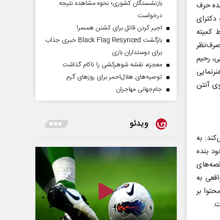
بازنشستگان کشوری؛ نحوه مشاهده نتیجه
نده حرف
درخواست
 دکترای
اجیر کردن قاتل برای کشتن همسر!
 کمیته
بازگشت Black Flag Resynced خبری جذاب
صرف‌نظر
برای دوستداران بازی
ی، رحیم
معجزه، نقشه شوهرکشی را ناکام گذاشت
رنمایی
توصیه‌های هلال‌احمر برای روز‌های گرم
تمند روی آنتن
جام‌جهانی مهاجران
ویدئو
کند: به
ود بنده
قصه‌های
اقعی به
حتوا بر