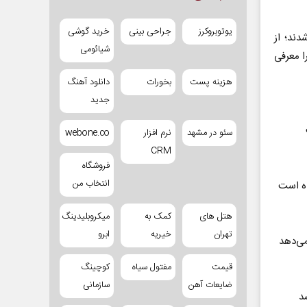
یوتوبروکرز
جراحی بینی
خرید گوشی
دند؛ از
شیائومی
ا معرفی
هزینه پست
بخورات
دانلود آهنگ
جدید
سئو در مشهد
نرم افزار
webone.co
CRM
فروشگاه
انتخاب من
ده است
هتل های
کمک به
میکروبلیدینگ
تهران
خیریه
ابرو
می‌دهد
قیمت
مفتول سیاه
کوچینگ
ضایعات آهن
سازمانی
د