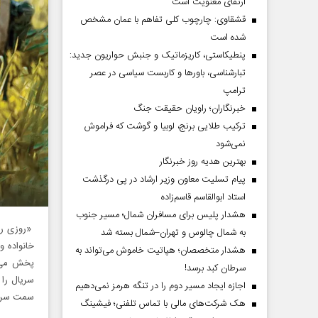
ارتقای معنویت است
قشقاوی: چارچوب کلی تفاهم با عمان مشخص
شده است
پنطیکاستی، کاریزماتیک و جنبش حواریون جدید:
تبارشناسی، باور‌ها و کاربست سیاسی در عصر
ترامپ
خبرنگاران؛ راویان حقیقت جنگ
ترکیب طلایی برنج، لوبیا و گوشت که فراموش
نمی‌شود
بهترین هدیه روز خبرنگار
پیام تسلیت معاون وزیر ارشاد در پی درگذشت
استاد ابوالقاسم قاسم‌زاده
هشدار پلیس برای مسافران شمال؛ مسیر جنوب
«روزی روز
به شمال چالوس و تهران–شمال بسته شد
هشدار متخصصان؛ هپاتیت خاموش می‌تواند به
پخش می‌ش
سرطان کبد برسد!
سریال را
اجازه ایجاد مسیر دوم را در تنگه هرمز نمی‌دهیم
سمت سرپرس
هک شرکت‌های مالی با تماس تلفنی؛ فیشینگ