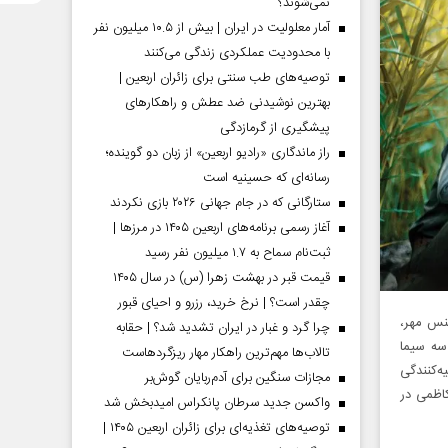
نمی‌شوند؟
آمار معلولیت در ایران | بیش از ۱۰.۵ میلیون نفر
با محدودیت عملکردی زندگی می‌کنند
توصیه‌های طب سنتی برای زائران اربعین |
بهترین نوشیدنی ضد عطش و راهکارهای
پیشگیری از گرمازدگی
راز ماندگاری «رادیو اربعین» از زبان دو گوینده؛
رسانه‌ای که حسینیه است
ستارگانی که در جام جهانی ۲۰۲۶ بازی نکردند
آغاز رسمی برنامه‌های اربعین ۱۴۰۵ در مرز‌ها |
ثبت‌نام سماح به ۱.۷ میلیون نفر رسید
قیمت قبر در بهشت زهرا (س) در سال ۱۴۰۵
چقدر است؟ | نرخ خرید، رزرو و احیای قبور
جنس مهر،
چرا گرد و غبار در ایران تشدید شد؟ | حقابه
 ساعت ۲۲و۱۵ دقیقه از شبکه سه سیما
تالاب‌ها مهم‌ترین راهکار مهار ریزگردهاست
‌کنندگی
مجازات سنگین برای آدم‌ربایان گوش‌بر
اظمی در
واکسن جدید سرطان پانکراس امیدبخش شد
توصیه‌های تغذیه‌ای برای زائران اربعین ۱۴۰۵ |