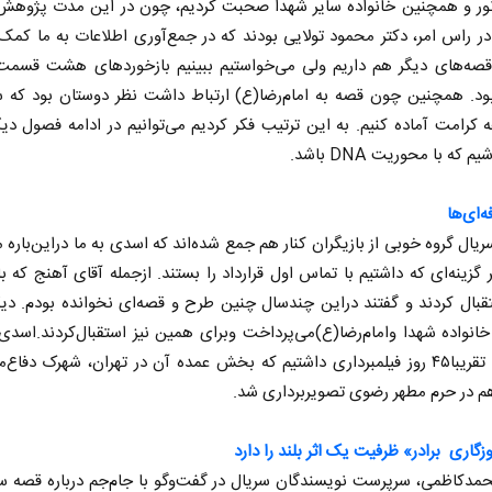
نور و همچنین خانواده سایر شهدا صحبت کردیم، چون در این مدت پژوهش
در راس امر، دکتر محمود تولایی بودند که در جمع‌آوری اطلاعات به ما کمک
قصه‌های دیگر هم داریم ولی می‌خواستیم ببینیم بازخوردهای هشت قسمت
ود. همچنین چون قصه به امام‌رضا(ع) ارتباط داشت نظر دوستان بود که سر
 کرامت آماده کنیم. به این ترتیب فکر کردیم می‌توانیم در ادامه فصول د
 که با محوریت DNA باشد.
‌ای‌ها
ریال گروه خوبی از بازیگران کنار هم جمع شده‌اند که اسدی به ما دراین‌باره م
ر گزینه‌ای که داشتیم با تماس اول قرارداد را بستند. ازجمله آقای آهنج که ب
 نخست روزنامه ها‌ی یکشنبه ۴ مردادماه
بال کردند و گفتند دراین چندسال چنین طرح و قصه‌ای نخوانده بودم. دیگ
صفحات نخست روزنامه ها‌ی شنبه ۳ مردادماه
انواده شهدا وامام‌رضا(ع)می‌پرداخت وبرای همین نیز استقبال‌کردند.اسد
می‌دهد: تقریبا۴۵ روز فیلمبرداری داشتیم که بخش عمده آن در تهران، شهرک دفا
 در حرم مطهر رضوی تصویربرداری شد.
زگاری برادر» ظرفیت یک اثر بلند را دارد
مدکاظمی، سرپرست نویسندگان سریال در گفت‌وگو با جام‌جم درباره قصه س