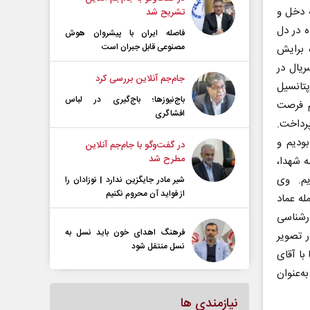
 دخل و
تشریح شد
ه در دل
فاصله ایران با پیشرو‌ان هوش
مصنوعی قابل جبران است
 برایش
ریال در
جام‌جم آنلاین بررسی کرد
پتانسیل
باج‌نیوزها؛ باج‌گیری در لباس
رم فرصت
افشاگری
پرداخت.
ودیم و
در گفت‌و‌گو با جام‌جم آنلاین
مطرح شد
ه شهدا،
دیم. وی
شیر مادر جایگزین ندارد | نوزادان را
از فواید آن محروم نکنیم
له عماد
ارشناسی
فرهنگ اهدای خون باید نسل به
ر تصویر
نسل منتقل شود
با آقای
‌عنوان
نیازمندی ها