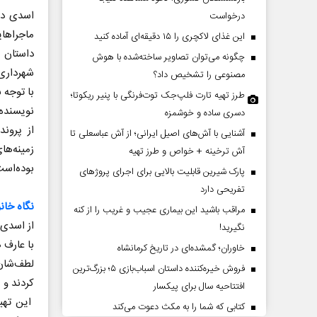
اسدی در
درخواست
ماجراهای
این غذای لاکچری را ۱۵ دقیقه‌ای آماده کنید
داستان 
چگونه می‌توان تصاویر ساخته‌شده با هوش
شهرداری 
مصنوعی را تشخیص داد؟
با توجه 
طرز تهیه تارت فلپ‌جک توت‌فرنگی با پنیر ریکوتا؛
نویسنده 
دسری ساده و خوشمزه
از پرون
آشنایی با آش‌های اصیل ایرانی؛ از آش عباسعلی تا
چرایی عقب‌نشینی ترامپ؟
پشت‌پرده تهدیدات کوت
آش ترخینه + خواص و طرز تهیه
ادعا‌های خلاف واقع آمری
بوده‌اس
پارک شیرین قابلیت‌ بالایی برای اجرای پروژهای
تفریحی دارد
الله جوانی - تحلیلگر مسائل سیاسی
عباس سلیمی‌نمین - تحلیلگر مسائل 
نگاه خان
مراقب باشید این بیماری عجیب و غریب را از کنه
از اسدی 
نگیرید!
با عارف 
خاوران؛ گمشده‌ای در تاریخ کرمانشاه
لطف‌شان 
فروش خیره‌کننده داستان اسباب‌بازی ۵؛ بزرگ‌ترین
کردند و 
افتتاحیه سال برای پیکسار
این تهیه
کتابی که شما را به مکث دعوت می‌کند