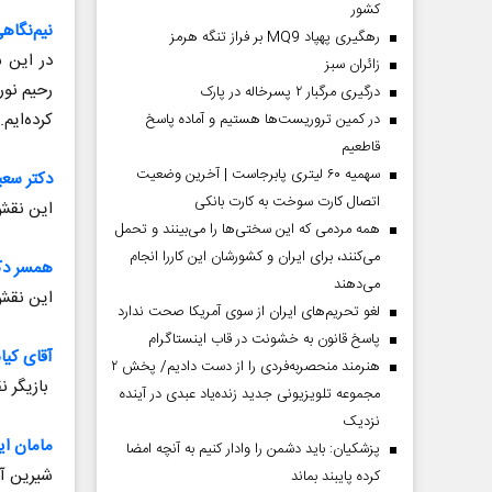
کشور
نیم‌نگاه
رهگیری پهپاد MQ9 بر فراز تنگه هرمز
در این س
‌زائران سبز
رحیم نور
درگیری مرگبار ۲ پسرخاله در پارک
کرده‌ایم.
در کمین تروریست‌ها هستیم و آماده پاسخ
قاطعیم
سهمیه ۶۰ لیتری پابرجاست | آخرین وضعیت
دکتر سعی
اتصال کارت سوخت به کارت بانکی
این نقش 
همه مردمی که این سختی‌ها را می‌بینند و تحمل
می‌کنند، برای ایران و کشورشان این کاررا انجام
همسر دک
می‌دهند
این نقش 
لغو تحریم‌های ایران از سوی آمریکا صحت ندارد
پاسخ قانون به خشونت در قاب اینستاگرام
آقای کیا
هنرمند منحصر‌به‌فردی را از دست دادیم/ پخش ۲
بازیگر ن
مجموعه تلویزیونی جدید زنده‌یاد عبدی در آینده
نزدیک
مامان ای
پزشکیان: باید دشمن را وادار کنیم به آنچه امضا
شیرین آق
کرده پایبند بماند