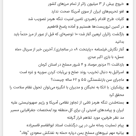
خروج بیش از ۳ میلیون زائر از تمام مرز‌های کشور
لغو تحریم‌های ایران از سوی آمریکا صحت ندارد
کلیات طرح اقدام راهبردی تامین امنیت تنگه هرمز تصویب شد
در کمین تروریست‌ها هستیم و آماده پاسخ قاطعیم
بازگشت زائران اربعین آغاز شد؛ ۱۰ توصیه‌ای که قبل از عبور از مرز حتماً باید
بدانید
آغاز نگارش فیلمنامه «پایتخت ۸» در سالجاری/ آخرین خبر از سریال «ماه
عسل» با بازی اکبر عبدی
بازداشت ۲۱ مزدور موساد و ۴ شرور مسلح در استان کرمان
اسرائیل به دنبال تخریب روند صلح و بی‌ثبات کردن سوریه و غزه است
ماجرای سن بازنشستگی ۵۵ و ۶۲ ساله چیست؟
پزشکیان: با اتکا به نخبگان و مدیران با انگیزه می‌توان تحول نظام سلامت را
محقق کرد
بسته‌شدن تنگه هرمز ناشی از تجاوز نظامی آمریکا و رژیم صهیونیستی علیه
ایران و پیامد‌های امنیتی آن برای کل منطقه بود/مختصات جغرافیایی مسیر
مد نظر طرفین، مورد تفاهم قرار گرفته
پیام تسلیت رسانه ملی در پی درگذشت استاد ابوالقاسم قاسم‌زاده
بیانیه مهم نیروهای مسلح یمن درباره حمله به نفتکش سعودی "وفاء"