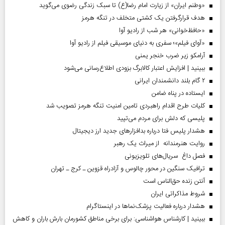
«وطنم ایران» از زیارت امام رضا(ع) تا سبک زندگی رضوی می‌گوید
هدف قرارگرفتن یک کشتی متخلف در تنگه هرمز
«حافظ‌خوانی» هر شب از رادیو آوا
«آوای فیلم»؛ سفری به دنیای موسیقی فیلم از رادیو آوا
آرامکو زیر ضرب خنجر یمنی
ببینید | افزایش اعتبار کالابرگ بزودی اطلاع‌رسانی می‌شود
۲ گام بلند دانشمندان ایرانی
ایستاده در پناه ضامن
کلیات طرح اقدام راهبردی تامین امنیت تنگه هرمز تصویب شد
پلیسی که دلش برای مردم می‌تپید
هشدار پلیس فتا درباره بدافزار‌های جدید ارز دیجیتال
روایت هنرمندانه از میراث یک رهبر
فصل داغ سریال‌های تلویزیونی
ترافیک سنگین در محور چالوس و آزادراه قزوین ـ کرج ـ تهران
آنتن زنده حق‌الناس است
شروط مذاکراتی ایران
هشدار درباره فعالیت پزشک‌نما‌ها در اینستاگرام
ببینید | کارشناس هواشناسی: برای برخی مناطق کشورمان بارش باران و کاهش