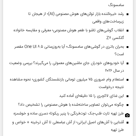
سامسونگ
رشد خیره‌کننده بازار توکن‌های هوش مصنوعی (AI)؛ از هیجان تا
زیرساخت‌های واقعی
انقلاب گوشی‌های تاشو‌ با طعم هوش مصنوعی؛ معرفی و مقایسه خانواده
گلکسی Z۸
بحران باتری در گوشی‌های سامسونگ؛ آیا به‌روزرسانی One UI ۸.۵ مقصر
است؟
آیا خودروهای خودران جای ماشین‌های معمولی را می‌گیرند؟ بررسی وضعیت
در سال ۲۰۲۶
استعلام وام ضروری ۷۵ میلیون تومانی بازنشستگان کشوری؛ نحوه مشاهده
نتیجه درخواست
این غذای لاکچری را ۱۵ دقیقه‌ای آماده کنید
چگونه می‌توان تصاویر ساخته‌شده با هوش مصنوعی را تشخیص داد؟
طرز تهیه تارت فلپ‌جک توت‌فرنگی با پنیر ریکوتا؛ دسری ساده و خوشمزه
آشنایی با آش‌های اصیل ایرانی؛ از آش عباسعلی تا آش ترخینه + خواص و
طرز تهیه