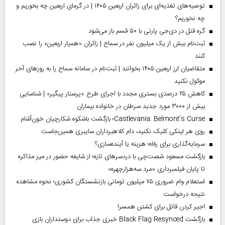
توصیه‌های تغذیه‌ای برای زائران اربعین ۱۴۰۵ | در گرمای اربعین چه بخوریم و
چه نخوریم؟
گره قتل در دی‌جی پارتی با ۵۰ قسم باز می‌شود
ثبت‌نام بیش از یک میلیون نفر در سماح | زائران «همیار اربعین» را نصب
کنند
متقاضیان ارز اربعین ۱۴۰۵ بخوانند | ثبت‌نام در سامانه سماح را به روز‌های آخر
موکول نکنید
کاهش ۲۵ درصدی بستری مجدد با اجرای طرح «پرستار پیگیر» | شناسایی
بیش از ۳۰۰۰ مورد جدید سرطان در خانواده بیماران
Castlevania: Belmont’s Curse؛ بازگشت باشکوه شکارچیان خون‌آشام
روی هر لینکی کلیک نکنید، دام کلاهبرداران سایبری همین‌جاست
سرمایه‌گذاری برای رفاه؛ هزینه یا آینده‌سازی؟
بازگشت مسعود شصت‌چی با دردسر‌های تازه؛ از شایعه حضور در میز مذاکره
تا پایان فیلمبرداری «مرد سه‌هزارچهره»
استعلام وام ضروری ۷۵ میلیون تومانی بازنشستگان کشوری؛ نحوه مشاهده
نتیجه درخواست
اجیر کردن قاتل برای کشتن همسر!
بازگشت Black Flag Resynced خبری جذاب برای دوستداران بازی