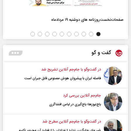
صفحات‌نخست‌روزنامه ها‌ی دوشنبه ۱۹ مردادماه
گفت و گو
در گفت‌و‌گو با جام‌جم آنلاین تشریح شد
فاصله ایران با پیشرو‌ان هوش مصنوعی قابل جبران است
جام‌جم آنلاین بررسی کرد
باج‌نیوزها؛ باج‌گیری در لباس افشاگری
در گفت‌و‌گو با جام‌جم آنلاین مطرح شد
شیر مادر جایگزین ندارد | نوزادان را از فواید آن محروم نکنیم