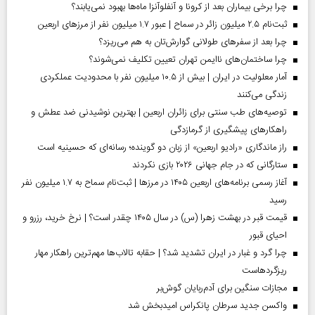
چرا برخی بیماران بعد از کرونا و آنفلوآنزا ماه‌ها بهبود نمی‌یابند؟
ثبت‌نام ۲.۵ میلیون زائر در سماح | عبور ۱.۷ میلیون نفر از مرز‌های اربعین
چرا بعد از سفرهای طولانی گوارش‌تان به هم می‌ریزد؟
چرا ساختمان‌های ناایمن تهران تعیین تکلیف نمی‌شوند؟
آمار معلولیت در ایران | بیش از ۱۰.۵ میلیون نفر با محدودیت عملکردی
زندگی می‌کنند
توصیه‌های طب سنتی برای زائران اربعین | بهترین نوشیدنی ضد عطش و
راهکارهای پیشگیری از گرمازدگی
راز ماندگاری «رادیو اربعین» از زبان دو گوینده؛ رسانه‌ای که حسینیه است
ستارگانی که در جام جهانی ۲۰۲۶ بازی نکردند
آغاز رسمی برنامه‌های اربعین ۱۴۰۵ در مرز‌ها | ثبت‌نام سماح به ۱.۷ میلیون نفر
رسید
قیمت قبر در بهشت زهرا (س) در سال ۱۴۰۵ چقدر است؟ | نرخ خرید، رزرو و
احیای قبور
چرا گرد و غبار در ایران تشدید شد؟ | حقابه تالاب‌ها مهم‌ترین راهکار مهار
ریزگردهاست
مجازات سنگین برای آدم‌ربایان گوش‌بر
واکسن جدید سرطان پانکراس امیدبخش شد