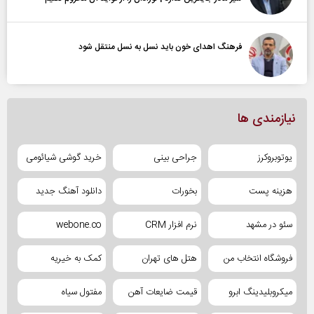
فرهنگ اهدای خون باید نسل به نسل منتقل شود
نیازمندی ها
یوتوبروکرز
جراحی بینی
خرید گوشی شیائومی
هزینه پست
بخورات
دانلود آهنگ جدید
سئو در مشهد
نرم افزار CRM
webone.co
فروشگاه انتخاب من
هتل های تهران
کمک به خیریه
میکروبلیدینگ ابرو
قیمت ضایعات آهن
مفتول سیاه