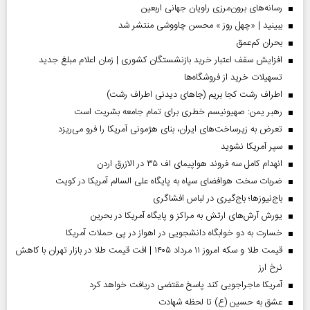
رسانه‌های برون‌مرزی راویان جهانی اربعین
ببینید | «چهل روز » محسن چاووشی منتشر شد
بحران کم‌عمق
افزایش سقف اعتبار خرید بازنشستگان کشوری | زمان اعلام مبلغ جدید
تسهیلات خرید از فروشگاه‌ها
اطراف رشت کجا بریم (جاهای دیدنی اطراف رشت)
رهبر یمن: صهیونیسم خطری برای تمام جامعه بشریت است
تعرض به زیرساخت‌های ایران، بنای هژمونی آمریکا را فرو می‌ریزد
سپر آمریکا نشوید
انهدام کامل سه فروند هواپیمای اف ۳۵ در الازرق اردن
ضربات سخت هوافضای سپاه به پایگاه علی السالم آمریکا در کویت
باج‌نیوزها؛ باج‌گیری در لباس افشاگری
یورش آرش‌های ارتش به مراکز و پایگاه‌ آمریکا در بحرین
خسارت به دو خوابگاه دانشجویی در اهواز در پی حملات آمریکا
قیمت طلا و سکه امروز ۱۱ مرداد ۱۴۰۵ | افت قیمت طلا در بازار تهران با کاهش
نرخ ارز
آمریکا ماجراجویی کند پاسخ مقتضی دریافت خواهد کرد
عشق به حسین (ع) تا لحظه شهادت