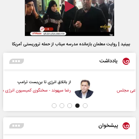
ببینید | روایت معلمان بازمانده مدرسه میناب از حمله تروریستی آمریکا
یادداشت
از باتلاق انرژی تا بن‌بست ترامپ
رضا سپهوند - سخنگوی کمیسیون انرژی مجلس
پیشخوان