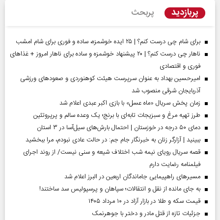
پربازدید
پربحث
برای شام چی درست کنم؟ | ۲۵ ایده خوشمزه، ساده و فوری برای شام امشب
ناهار چی درست کنم؟ | ۲۰ پیشنهاد خوشمزه و ساده برای ناهار امروز + غذاهای
فوری و اقتصادی
امیرحسین بهداد به عنوان سرپرست هیئت کوهنوردی و صعودهای ورزشی
آذربایجان شرقی منصوب شد
زمان پخش سریال «ماه عسل» با بازی اکبر عبدی اعلام شد
طرز تهیه مرغ و سبزیجات تابه‌ای با برنج؛ یک وعده سالم و پرپروتئین
دمای ۵۰ درجه در خوزستان | احتمال بارش‌های سیل‌آسا در ۳ استان
ببینید | آزارگر زنان به خبرنگار جام جم: در حالت عادی نبودم، مرا ببخشید
قصه سریال رویای نیمه شب اختلاف شیعه و سنی نیست/ از روند اجرای
فیلمنامه رضایت دارم
مسیر‌های راهپیمایی جاماندگان اربعین در البرز اعلام شد
به جای مانده از نقل و انتقالات؛ سپاهان و پرسپولیس سد ساختند!
قیمت سکه و طلا در بازار آزاد در ۱۰ مرداد ۱۴۰۵
جزئیات تازه از قتل مادر و دختر با جوهرنمک