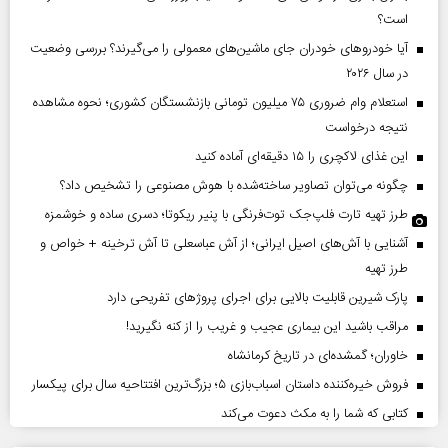
است؟
آیا خودروهای خودران جای ماشین‌های معمولی را می‌گیرند؟ بررسی وضعیت
در سال ۲۰۲۶
استعلام وام ضروری ۷۵ میلیون تومانی بازنشستگان کشوری؛ نحوه مشاهده
نتیجه درخواست
این غذای لاکچری را ۱۵ دقیقه‌ای آماده کنید
چگونه می‌توان تصاویر ساخته‌شده با هوش مصنوعی را تشخیص داد؟
طرز تهیه تارت فلپ‌جک توت‌فرنگی با پنیر ریکوتا؛ دسری ساده و خوشمزه
آشنایی با آش‌های اصیل ایرانی؛ از آش عباسعلی تا آش ترخینه + خواص و
طرز تهیه
پارک شیرین قابلیت‌ بالایی برای اجرای پروژهای تفریحی دارد
مراقب باشید این بیماری عجیب و غریب را از کنه نگیرید!
خاوران؛ گمشده‌ای در تاریخ کرمانشاه
فروش خیره‌کننده داستان اسباب‌بازی ۵؛ بزرگ‌ترین افتتاحیه سال برای پیکسار
کتابی که شما را به مکث دعوت می‌کند