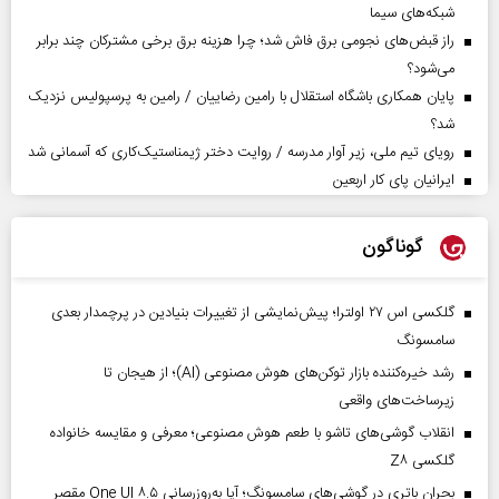
شبکه‌های سیما
راز قبض‌های نجومی برق فاش شد؛ چرا هزینه برق برخی مشترکان چند برابر
می‌شود؟
پایان همکاری باشگاه استقلال با رامین رضاییان / رامین به پرسپولیس نزدیک
شد؟
رویای تیم ملی، زیر آوار مدرسه / روایت دختر ژیمناستیک‌کاری که آسمانی شد
ایرانیان پای کار اربعین
گوناگون
گلکسی اس ۲۷ اولترا؛ پیش‌نمایشی از تغییرات بنیادین در پرچمدار بعدی
سامسونگ
رشد خیره‌کننده بازار توکن‌های هوش مصنوعی (AI)؛ از هیجان تا
زیرساخت‌های واقعی
انقلاب گوشی‌های تاشو‌ با طعم هوش مصنوعی؛ معرفی و مقایسه خانواده
گلکسی Z۸
بحران باتری در گوشی‌های سامسونگ؛ آیا به‌روزرسانی One UI ۸.۵ مقصر