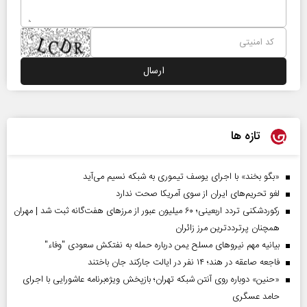
تازه ها
«بگو بخند» با اجرای یوسف تیموری به شبکه نسیم می‌آید
لغو تحریم‌های ایران از سوی آمریکا صحت ندارد
رکوردشکنی تردد اربعینی؛ ۶۰ میلیون عبور از مرزهای هفت‌گانه ثبت شد | مهران
همچنان پرترددترین مرز زائران
بیانیه مهم نیروهای مسلح یمن درباره حمله به نفتکش سعودی "وفاء"
فاجعه صاعقه در هند؛ ۱۴ نفر در ایالت جارکند جان باختند
«حنین» دوباره روی آنتن شبکه تهران؛ بازپخش ویژه‌برنامه عاشورایی با اجرای
حامد عسگری