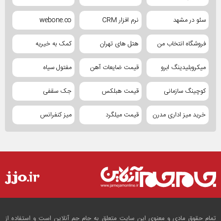
سئو در مشهد
نرم افزار CRM
webone.co
فروشگاه انتخاب من
هتل های تهران
کمک به خیریه
میکروبلیدینگ ابرو
قیمت ضایعات آهن
مفتول سیاه
کوچینگ سازمانی
قیمت هبلکس
جک سقفی
خرید میز اداری مدرن
قیمت میلگرد
میز کنفرانس
تمام حقوق مادی و معنوی این سایت متعلق به جام جم آنلاین است و استفاده از