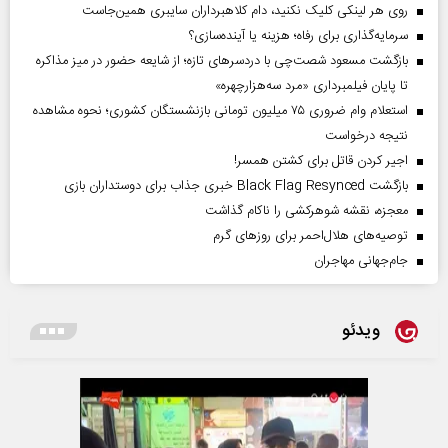
روی هر لینکی کلیک نکنید، دام کلاهبرداران سایبری همین‌جاست
سرمایه‌گذاری برای رفاه؛ هزینه یا آینده‌سازی؟
بازگشت مسعود شصت‌چی با دردسر‌های تازه؛ از شایعه حضور در میز مذاکره
تا پایان فیلمبرداری «مرد سه‌هزارچهره»
استعلام وام ضروری ۷۵ میلیون تومانی بازنشستگان کشوری؛ نحوه مشاهده
نتیجه درخواست
اجیر کردن قاتل برای کشتن همسر!
بازگشت Black Flag Resynced خبری جذاب برای دوستداران بازی
معجزه، نقشه شوهرکشی را ناکام گذاشت
توصیه‌های هلال‌احمر برای روز‌های گرم
جام‌جهانی مهاجران
ویدئو