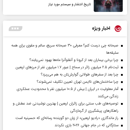
تاریخ انتشار و سیستم مورد نیاز
اخبار ویژه
صبحانه چی درست کنم؟ معرفی ۳۰ صبحانه سریع، سالم و مقوی برای همه
سلیقه‌ها
چرا برخی بیماران بعد از کرونا و آنفلوآنزا ماه‌ها بهبود نمی‌یابند؟
ثبت‌نام ۲.۵ میلیون زائر در سماح | عبور ۱.۷ میلیون نفر از مرز‌های اربعین
چرا بعد از سفرهای طولانی گوارش‌تان به هم می‌ریزد؟
چرا ساختمان‌های ناایمن تهران تعیین تکلیف نمی‌شوند؟
آمار معلولیت در ایران | بیش از ۱۰.۵ میلیون نفر با محدودیت عملکردی
زندگی می‌کنند
توصیه‌های طب سنتی برای زائران اربعین | بهترین نوشیدنی ضد عطش و
راهکارهای پیشگیری از گرمازدگی
راز ماندگاری «رادیو اربعین» از زبان دو گوینده؛ رسانه‌ای که حسینیه است
ستارگانی که در جام جهانی ۲۰۲۶ بازی نکردند