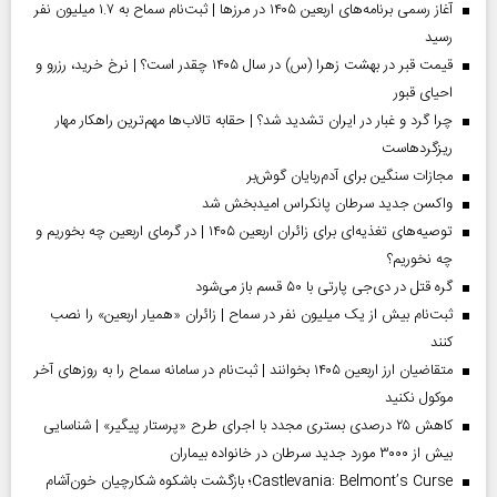
آغاز رسمی برنامه‌های اربعین ۱۴۰۵ در مرز‌ها | ثبت‌نام سماح به ۱.۷ میلیون نفر
رسید
قیمت قبر در بهشت زهرا (س) در سال ۱۴۰۵ چقدر است؟ | نرخ خرید، رزرو و
احیای قبور
چرا گرد و غبار در ایران تشدید شد؟ | حقابه تالاب‌ها مهم‌ترین راهکار مهار
ریزگردهاست
مجازات سنگین برای آدم‌ربایان گوش‌بر
واکسن جدید سرطان پانکراس امیدبخش شد
توصیه‌های تغذیه‌ای برای زائران اربعین ۱۴۰۵ | در گرمای اربعین چه بخوریم و
چه نخوریم؟
گره قتل در دی‌جی پارتی با ۵۰ قسم باز می‌شود
ثبت‌نام بیش از یک میلیون نفر در سماح | زائران «همیار اربعین» را نصب
کنند
متقاضیان ارز اربعین ۱۴۰۵ بخوانند | ثبت‌نام در سامانه سماح را به روز‌های آخر
موکول نکنید
کاهش ۲۵ درصدی بستری مجدد با اجرای طرح «پرستار پیگیر» | شناسایی
بیش از ۳۰۰۰ مورد جدید سرطان در خانواده بیماران
Castlevania: Belmont’s Curse؛ بازگشت باشکوه شکارچیان خون‌آشام