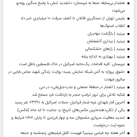
هشدار بی‌سابقه صنعا به عربستان؛ «تشدید تنش با پاسخ سنگین روبه‌رو
می‌شود»
پلیس تهران از دستگیری قاتلان تا کشف سرقت ۱۰ میلیاردی خبر داد
انقلاب استوک‌ها
ببینید | بازگشت مهاجران
ببینید | بیداری آتشفشان
ببینید | رازهای خشکسالی
ببینید | پهپادی به اندازه پشه
عربستان: کلیه اقدامات یک‌جانبه اسرائیل در خاک فلسطین باطل است
«شوق پرواز» به آنتن شبکه نمایش رسید؛ روایت زندگی شهید عباس بابایی در
سالروز شهادت
ببینید | انفجار در منطقۀ صنعتی و بندر«جبل‌علی» در دبی
شائبه تلاش برای ترور ترامپ منجر به بازداشت فرد مسلح شد
آخرین آمار شهدای غزه؛ شمار قربانیان حملات اسرائیل به ۷۳۳۸۱ نفر رسید
یکی از تکان‌دهنده‌ترین عکس‌های تاریخ؛ رد جنایت تا ابد ماند (عکس)
تمدید معافیت سربازی مشمولان سه و چهار فرزندی تا پایان ۱۴۰۷؛ شرایط و
نحوه ثبت درخواست
آخر هفته چه فیلمی ببینیم؟ فهرست کامل فیلم‌های پنجشنبه و جمعه