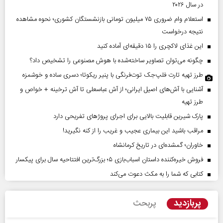
در سال ۲۰۲۶
استعلام وام ضروری ۷۵ میلیون تومانی بازنشستگان کشوری؛ نحوه مشاهده
نتیجه درخواست
این غذای لاکچری را ۱۵ دقیقه‌ای آماده کنید
چگونه می‌توان تصاویر ساخته‌شده با هوش مصنوعی را تشخیص داد؟
طرز تهیه تارت فلپ‌جک توت‌فرنگی با پنیر ریکوتا؛ دسری ساده و خوشمزه
آشنایی با آش‌های اصیل ایرانی؛ از آش عباسعلی تا آش ترخینه + خواص و
طرز تهیه
پارک شیرین قابلیت‌ بالایی برای اجرای پروژهای تفریحی دارد
مراقب باشید این بیماری عجیب و غریب را از کنه نگیرید!
خاوران؛ گمشده‌ای در تاریخ کرمانشاه
فروش خیره‌کننده داستان اسباب‌بازی ۵؛ بزرگ‌ترین افتتاحیه سال برای پیکسار
کتابی که شما را به مکث دعوت می‌کند
پربازدید
پربحث