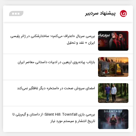
پیشنهاد سردبیر
بررسی سریال «اعتراف می‌کنم»؛ ساختارشکنی در ژانر پلیسی
ایران + نقد و تحلیل
بازتاب پیاده‌روی اربعین در ادبیات داستانی معاصر ایران
امضای سروش صحت در «استخر» دیگر غافلگیر نمی‌کند
بررسی بازی Silent Hill: Townfall؛ از داستان و گیم‌پلی تا
تاریخ انتشار و سیستم مورد نیاز