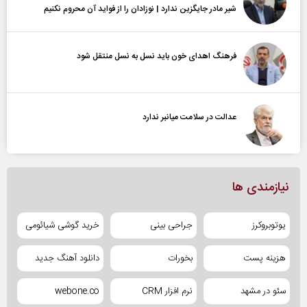
شیر مادر جایگزین ندارد | نوزادان را از فواید آن محروم نکنیم
فرهنگ اهدای خون باید نسل به نسل منتقل شود
عدالت در سلامت میانبر ندارد
نیازمندی ها
یوتوبروکرز
جراحی بینی
خرید گوشی شیائومی
هزینه پست
بخورات
دانلود آهنگ جدید
سئو در مشهد
نرم افزار CRM
webone.co