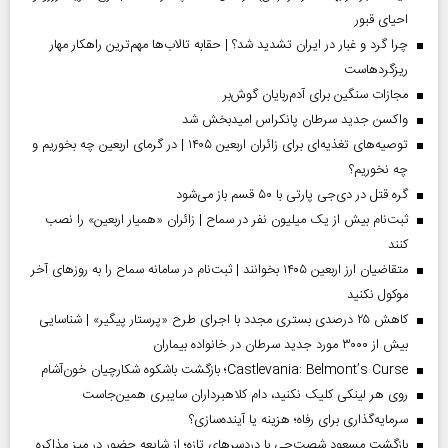
احیای قبور
چرا گرد و غبار در ایران تشدید شد؟ | حقابه تالاب‌ها مهم‌ترین راهکار مهار
ریزگردهاست
مجازات سنگین برای آدم‌ربایان گوش‌بر
واکسن جدید سرطان پانکراس امیدبخش شد
توصیه‌های تغذیه‌ای برای زائران اربعین ۱۴۰۵ | در گرمای اربعین چه بخوریم و
چه نخوریم؟
گره قتل در دی‌جی پارتی با ۵۰ قسم باز می‌شود
ثبت‌نام بیش از یک میلیون نفر در سماح | زائران «همیار اربعین» را نصب
کنند
متقاضیان ارز اربعین ۱۴۰۵ بخوانند | ثبت‌نام در سامانه سماح را به روز‌های آخر
موکول نکنید
کاهش ۲۵ درصدی بستری مجدد با اجرای طرح «پرستار پیگیر» | شناسایی
بیش از ۳۰۰۰ مورد جدید سرطان در خانواده بیماران
Castlevania: Belmont’s Curse؛ بازگشت باشکوه شکارچیان خون‌آشام
روی هر لینکی کلیک نکنید، دام کلاهبرداران سایبری همین‌جاست
سرمایه‌گذاری برای رفاه؛ هزینه یا آینده‌سازی؟
بازگشت مسعود شصت‌چی با دردسر‌های تازه؛ از شایعه حضور در میز مذاکره