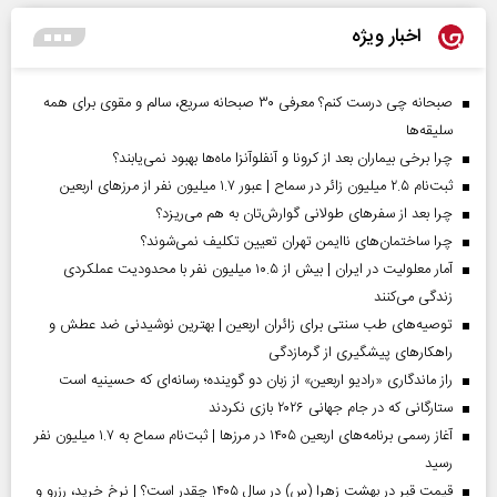
اخبار ویژه
صبحانه چی درست کنم؟ معرفی ۳۰ صبحانه سریع، سالم و مقوی برای همه
سلیقه‌ها
چرا برخی بیماران بعد از کرونا و آنفلوآنزا ماه‌ها بهبود نمی‌یابند؟
ثبت‌نام ۲.۵ میلیون زائر در سماح | عبور ۱.۷ میلیون نفر از مرز‌های اربعین
چرا بعد از سفرهای طولانی گوارش‌تان به هم می‌ریزد؟
چرا ساختمان‌های ناایمن تهران تعیین تکلیف نمی‌شوند؟
آمار معلولیت در ایران | بیش از ۱۰.۵ میلیون نفر با محدودیت عملکردی
زندگی می‌کنند
توصیه‌های طب سنتی برای زائران اربعین | بهترین نوشیدنی ضد عطش و
راهکارهای پیشگیری از گرمازدگی
راز ماندگاری «رادیو اربعین» از زبان دو گوینده؛ رسانه‌ای که حسینیه است
ستارگانی که در جام جهانی ۲۰۲۶ بازی نکردند
آغاز رسمی برنامه‌های اربعین ۱۴۰۵ در مرز‌ها | ثبت‌نام سماح به ۱.۷ میلیون نفر
رسید
قیمت قبر در بهشت زهرا (س) در سال ۱۴۰۵ چقدر است؟ | نرخ خرید، رزرو و