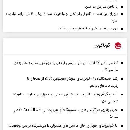
رد قاطع سازش در لبنان
«رویای نیمه‌شب» تلفیقی از تخیل و واقعیت است/ بزرگی نقش برایم اولویت
ندارد
این میوه‌ها را بخورید تا قلبتان سالم بماند
گوناگون
گلکسی اس ۲۷ اولترا؛ پیش‌نمایشی از تغییرات بنیادین در پرچمدار بعدی
سامسونگ
رشد خیره‌کننده بازار توکن‌های هوش مصنوعی (AI)؛ از هیجان تا
زیرساخت‌های واقعی
انقلاب گوشی‌های تاشو‌ با طعم هوش مصنوعی؛ معرفی و مقایسه خانواده
گلکسی Z۸
بحران باتری در گوشی‌های سامسونگ؛ آیا به‌روزرسانی One UI ۸.۵ مقصر
است؟
آیا خودروهای خودران جای ماشین‌های معمولی را می‌گیرند؟ بررسی وضعیت