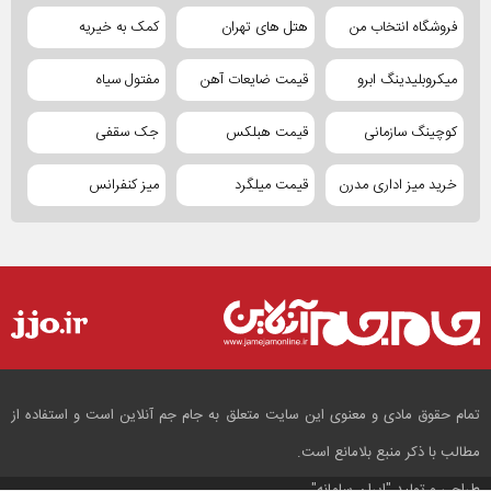
فروشگاه انتخاب من
هتل های تهران
کمک به خیریه
میکروبلیدینگ ابرو
قیمت ضایعات آهن
مفتول سیاه
کوچینگ سازمانی
قیمت هبلکس
جک سقفی
خرید میز اداری مدرن
قیمت میلگرد
میز کنفرانس
تمام حقوق مادی و معنوی این سایت متعلق به جام جم آنلاین است و استفاده از
مطالب با ذکر منبع بلامانع است.
طراحی و تولید
"ایران سامانه"