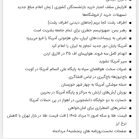
افزایش سقف اعتبار خرید بازنشستگان کشوری | زمان اعلام مبلغ جدید
تسهیلات خرید از فروشگاه‌ها
اطراف رشت کجا بریم (جاهای دیدنی اطراف رشت)
رهبر یمن: صهیونیسم خطری برای تمام جامعه بشریت است
تعرض به زیرساخت‌های ایران، بنای هژمونی آمریکا را فرو می‌ریزد
آمریکا پایان دور جدید تجاوز به ایران را اعلام کرد
انهدام کامل سه فروند هواپیمای اف ۳۵ در الازرق اردن
سپر آمریکا نشوید
ضربات سخت هوافضای سپاه به پایگاه علی السالم آمریکا در کویت
باج‌نیوزها؛ باج‌گیری در لباس افشاگری
حمله موشکی آمریکا به چهار شهر خوزستان
یورش آرش‌های ارتش به مراکز و پایگاه‌ آمریکا در بحرین
خسارت به دو خوابگاه دانشجویی در اهواز در پی حملات آمریکا
تماس‌های اضطراری برای امان‌‌خواهی
قیمت طلا و سکه امروز ۱۱ مرداد ۱۴۰۵ | افت قیمت طلا در بازار تهران با کاهش
نرخ ارز
صفحات نخست‌روزنامه ها‌ی پنجشنبه‌۸ مردادماه