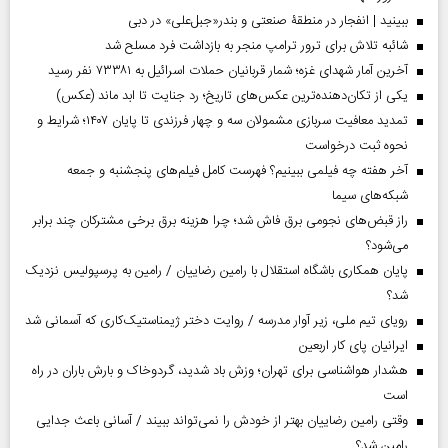
ببینید | انفجار در منطقۀ صنعتی و بندر«جبل‌علی» در دبی
شائبه تلاش برای ترور ترامپ منجر به بازداشت فرد مسلح شد
آخرین آمار شهدای غزه؛ شمار قربانیان حملات اسرائیل به ۷۳۳۸۱ نفر رسید
یکی از تکان‌دهنده‌ترین عکس‌های تاریخ؛ رد جنایت تا ابد ماند (عکس)
تمدید معافیت سربازی مشمولان سه و چهار فرزندی تا پایان ۱۴۰۷؛ شرایط و
نحوه ثبت درخواست
آخر هفته چه فیلمی ببینیم؟ فهرست کامل فیلم‌های پنجشنبه و جمعه
شبکه‌های سیما
راز قبض‌های نجومی برق فاش شد؛ چرا هزینه برق برخی مشترکان چند برابر
می‌شود؟
پایان همکاری باشگاه استقلال با رامین رضاییان / رامین به پرسپولیس نزدیک
شد؟
رویای تیم ملی، زیر آوار مدرسه / روایت دختر ژیمناستیک‌کاری که آسمانی شد
ایرانیان پای کار اربعین
هشدار هواشناسی برای تهران؛ وزش باد شدید، گردوخاک و بارش باران در راه
است
وقتی رامین رضاییان بهتر از خودش را نمی‌تواند ببیند / آسانی باعث جدایی
رامین شد؟