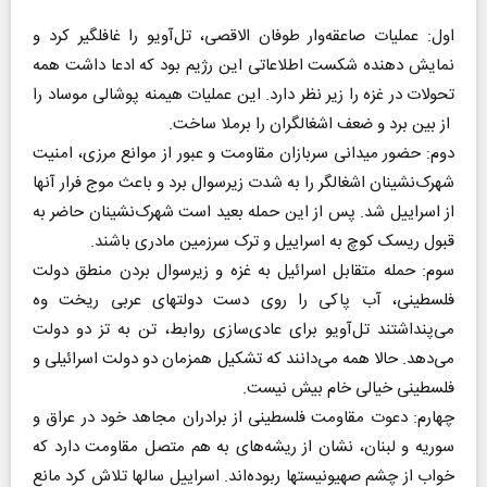
اول: عملیات صاعقه‌وار طوفان‌ الاقصی، تل‌آویو را غافلگیر کرد و
نمایش دهنده شکست اطلاعاتی این رژیم بود که ادعا داشت همه
تحولات در غزه را زیر نظر دارد. این عملیات هیمنه پوشالی موساد را
از بین برد و ضعف اشغالگران را برملا ساخت.
دوم: حضور میدانی سربازان مقاومت و عبور از موانع مرزی، امنیت
شهرک‌نشینان اشغالگر را به شدت زیرسوال برد و باعث موج فرار آنها
از اسراییل شد. پس از این حمله بعید است شهرک‌نشینان حاضر به
قبول ریسک کوچ به اسراییل و ترک سرزمین مادری باشند.
سوم: حمله متقابل اسرائیل به غزه و زیرسوال بردن منطق دولت
فلسطینی، آب پاکی را روی دست دولتهای عربی ریخت وه
می‌پنداشتند تل‌آویو برای عادی‌سازی روابط، تن به تز دو دولت
می‌دهد. حالا همه می‌دانند که تشکیل همزمان دو دولت اسرائیلی و
فلسطینی خیالی خام بیش نیست.
چهارم: دعوت مقاومت فلسطینی از برادران مجاهد خود در عراق و
سوریه و لبنان، نشان از ریشه‌های به هم متصل مقاومت دارد که
خواب از چشم صهیونیستها ربوده‌اند. اسراییل سالها تلاش کرد مانع