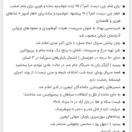
برای شام چی درست کنم؟ | ۲۵ ایده خوشمزه، ساده و فوری برای شام امشب
ناهار چی درست کنم؟ | ۲۰ پیشنهاد خوشمزه و ساده برای ناهار امروز + غذاهای
فوری و اقتصادی
امیرحسین بهداد به عنوان سرپرست هیئت کوهنوردی و صعودهای ورزشی
آذربایجان شرقی منصوب شد
زمان پخش سریال «ماه عسل» با بازی اکبر عبدی اعلام شد
طرز تهیه مرغ و سبزیجات تابه‌ای با برنج؛ یک وعده سالم و پرپروتئین
دمای ۵۰ درجه در خوزستان | احتمال بارش‌های سیل‌آسا در ۳ استان
ببینید | آزارگر زنان به خبرنگار جام جم: در حالت عادی نبودم، مرا ببخشید
قصه سریال رویای نیمه شب اختلاف شیعه و سنی نیست/ از روند اجرای
فیلمنامه رضایت دارم
مسیر‌های راهپیمایی جاماندگان اربعین در البرز اعلام شد
به جای مانده از نقل و انتقالات؛ سپاهان و پرسپولیس سد ساختند!
قیمت سکه و طلا در بازار آزاد در ۱۰ مرداد ۱۴۰۵
جزئیات تازه از قتل مادر و دختر با جوهرنمک
رسانه‌های برون‌مرزی راویان جهانی اربعین
ببینید | «چهل روز » محسن چاووشی منتشر شد
بحران کم‌عمق