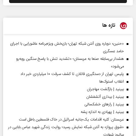
تازه ها
«حنین» دوباره روی آنتن شبکه تهران؛ بازپخش ویژه‌برنامه عاشورایی با اجرای
حامد عسگری
هشدار بی‌سابقه صنعا به عربستان؛ «تشدید تنش با پاسخ سنگین روبه‌رو
می‌شود»
پلیس تهران از دستگیری قاتلان تا کشف سرقت ۱۰ میلیاردی خبر داد
انقلاب استوک‌ها
ببینید | بازگشت مهاجران
ببینید | بیداری آتشفشان
ببینید | رازهای خشکسالی
ببینید | پهپادی به اندازه پشه
عربستان: کلیه اقدامات یک‌جانبه اسرائیل در خاک فلسطین باطل است
«شوق پرواز» به آنتن شبکه نمایش رسید؛ روایت زندگی شهید عباس بابایی در
سالروز شهادت