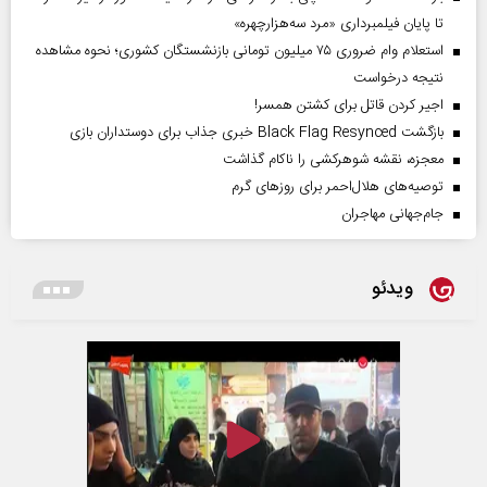
تا پایان فیلمبرداری «مرد سه‌هزارچهره»
استعلام وام ضروری ۷۵ میلیون تومانی بازنشستگان کشوری؛ نحوه مشاهده
نتیجه درخواست
اجیر کردن قاتل برای کشتن همسر!
بازگشت Black Flag Resynced خبری جذاب برای دوستداران بازی
معجزه، نقشه شوهرکشی را ناکام گذاشت
توصیه‌های هلال‌احمر برای روز‌های گرم
جام‌جهانی مهاجران
ویدئو