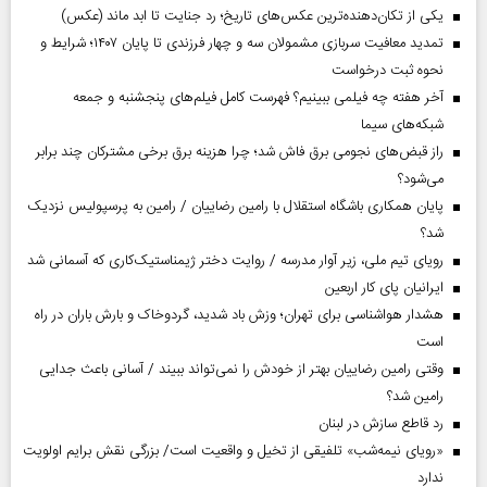
یکی از تکان‌دهنده‌ترین عکس‌های تاریخ؛ رد جنایت تا ابد ماند (عکس)
تمدید معافیت سربازی مشمولان سه و چهار فرزندی تا پایان ۱۴۰۷؛ شرایط و
نحوه ثبت درخواست
آخر هفته چه فیلمی ببینیم؟ فهرست کامل فیلم‌های پنجشنبه و جمعه
شبکه‌های سیما
راز قبض‌های نجومی برق فاش شد؛ چرا هزینه برق برخی مشترکان چند برابر
می‌شود؟
پایان همکاری باشگاه استقلال با رامین رضاییان / رامین به پرسپولیس نزدیک
شد؟
رویای تیم ملی، زیر آوار مدرسه / روایت دختر ژیمناستیک‌کاری که آسمانی شد
ایرانیان پای کار اربعین
هشدار هواشناسی برای تهران؛ وزش باد شدید، گردوخاک و بارش باران در راه
است
وقتی رامین رضاییان بهتر از خودش را نمی‌تواند ببیند / آسانی باعث جدایی
رامین شد؟
رد قاطع سازش در لبنان
«رویای نیمه‌شب» تلفیقی از تخیل و واقعیت است/ بزرگی نقش برایم اولویت
ندارد