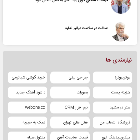
فرهنگ اهدای خون باید نسل به نسل منتقل شود
عدالت در سلامت میانبر ندارد
نیازمندی ها
یوتوبروکرز
جراحی بینی
خرید گوشی شیائومی
هزینه پست
بخورات
دانلود آهنگ جدید
سئو در مشهد
نرم افزار CRM
webone.co
فروشگاه انتخاب من
هتل های تهران
کمک به خیریه
میکروبلیدینگ ابرو
قیمت ضایعات آهن
مفتول سیاه