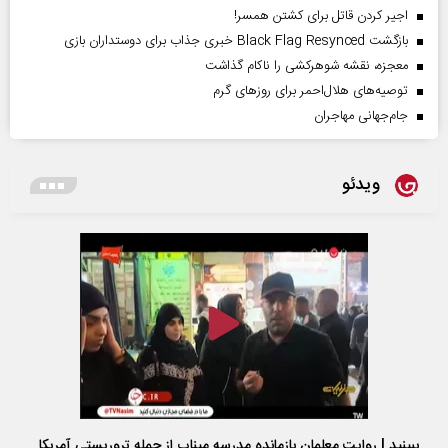
اجیر کردن قاتل برای کشتن همسر!
بازگشت Black Flag Resynced خبری جذاب برای دوستداران بازی
معجزه، نقشه شوهرکشی را ناکام گذاشت
توصیه‌های هلال‌احمر برای روز‌های گرم
جام‌جهانی مهاجران
ویدئو
ببینید | روایت معلمان بازمانده مدرسه میناب از حمله تروریستی آمریکا