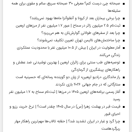
صبحانه چی درست کنم؟ معرفی ۳۰ صبحانه سریع، سالم و مقوی برای همه
سلیقه‌ها
چرا برخی بیماران بعد از کرونا و آنفلوآنزا ماه‌ها بهبود نمی‌یابند؟
ثبت‌نام ۲.۵ میلیون زائر در سماح | عبور ۱.۷ میلیون نفر از مرز‌های اربعین
چرا بعد از سفرهای طولانی گوارش‌تان به هم می‌ریزد؟
چرا ساختمان‌های ناایمن تهران تعیین تکلیف نمی‌شوند؟
آمار معلولیت در ایران | بیش از ۱۰.۵ میلیون نفر با محدودیت عملکردی
زندگی می‌کنند
توصیه‌های طب سنتی برای زائران اربعین | بهترین نوشیدنی ضد عطش و
راهکارهای پیشگیری از گرمازدگی
راز ماندگاری «رادیو اربعین» از زبان دو گوینده؛ رسانه‌ای که حسینیه است
ستارگانی که در جام جهانی ۲۰۲۶ بازی نکردند
آغاز رسمی برنامه‌های اربعین ۱۴۰۵ در مرز‌ها | ثبت‌نام سماح به ۱.۷ میلیون نفر
رسید
قیمت قبر در بهشت زهرا (س) در سال ۱۴۰۵ چقدر است؟ | نرخ خرید، رزرو و
احیای قبور
چرا گرد و غبار در ایران تشدید شد؟ | حقابه تالاب‌ها مهم‌ترین راهکار مهار
ریزگردهاست