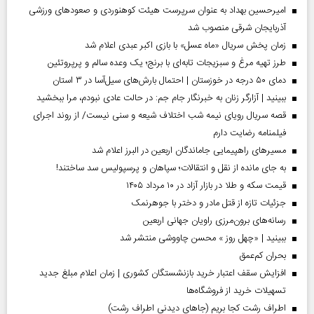
امیرحسین بهداد به عنوان سرپرست هیئت کوهنوردی و صعودهای ورزشی
آذربایجان شرقی منصوب شد
زمان پخش سریال «ماه عسل» با بازی اکبر عبدی اعلام شد
طرز تهیه مرغ و سبزیجات تابه‌ای با برنج؛ یک وعده سالم و پرپروتئین
دمای ۵۰ درجه در خوزستان | احتمال بارش‌های سیل‌آسا در ۳ استان
ببینید | آزارگر زنان به خبرنگار جام جم: در حالت عادی نبودم، مرا ببخشید
قصه سریال رویای نیمه شب اختلاف شیعه و سنی نیست/ از روند اجرای
فیلمنامه رضایت دارم
مسیر‌های راهپیمایی جاماندگان اربعین در البرز اعلام شد
به جای مانده از نقل و انتقالات؛ سپاهان و پرسپولیس سد ساختند!
قیمت سکه و طلا در بازار آزاد در ۱۰ مرداد ۱۴۰۵
جزئیات تازه از قتل مادر و دختر با جوهرنمک
رسانه‌های برون‌مرزی راویان جهانی اربعین
ببینید | «چهل روز » محسن چاووشی منتشر شد
بحران کم‌عمق
افزایش سقف اعتبار خرید بازنشستگان کشوری | زمان اعلام مبلغ جدید
تسهیلات خرید از فروشگاه‌ها
اطراف رشت کجا بریم (جاهای دیدنی اطراف رشت)