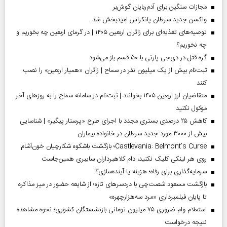
مجازات سنگین برای آدم‌ربایان گوش‌بر
واکسن جدید سرطان پانکراس امیدبخش شد
توصیه‌های تغذیه‌ای برای زائران اربعین ۱۴۰۵ | در گرمای اربعین چه بخوریم و
چه نخوریم؟
گره قتل در دی‌جی پارتی با ۵۰ قسم باز می‌شود
ثبت‌نام بیش از یک میلیون نفر در سماح | زائران «همیار اربعین» را نصب
کنند
متقاضیان ارز اربعین ۱۴۰۵ بخوانند | ثبت‌نام در سامانه سماح را به روز‌های آخر
موکول نکنید
کاهش ۲۵ درصدی بستری مجدد با اجرای طرح «پرستار پیگیر» | شناسایی
بیش از ۳۰۰۰ مورد جدید سرطان در خانواده بیماران
Castlevania: Belmont’s Curse؛ بازگشت باشکوه شکارچیان خون‌آشام
روی هر لینکی کلیک نکنید، دام کلاهبرداران سایبری همین‌جاست
سرمایه‌گذاری برای رفاه؛ هزینه یا آینده‌سازی؟
بازگشت مسعود شصت‌چی با دردسر‌های تازه؛ از شایعه حضور در میز مذاکره
تا پایان فیلمبرداری «مرد سه‌هزارچهره»
استعلام وام ضروری ۷۵ میلیون تومانی بازنشستگان کشوری؛ نحوه مشاهده
نتیجه درخواست