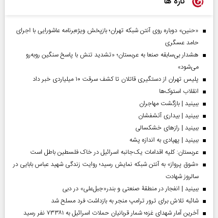
تازه ها
«حنین» دوباره روی آنتن شبکه تهران؛ بازپخش ویژه‌برنامه عاشورایی با اجرای
حامد عسگری
هشدار بی‌سابقه صنعا به عربستان؛ «تشدید تنش با پاسخ سنگین روبه‌رو
می‌شود»
پلیس تهران از دستگیری قاتلان تا کشف سرقت ۱۰ میلیاردی خبر داد
انقلاب استوک‌ها
ببینید | بازگشت مهاجران
ببینید | بیداری آتشفشان
ببینید | رازهای خشکسالی
ببینید | پهپادی به اندازه پشه
عربستان: کلیه اقدامات یک‌جانبه اسرائیل در خاک فلسطین باطل است
«شوق پرواز» به آنتن شبکه نمایش رسید؛ روایت زندگی شهید عباس بابایی در
سالروز شهادت
ببینید | انفجار در منطقۀ صنعتی و بندر«جبل‌علی» در دبی
شائبه تلاش برای ترور ترامپ منجر به بازداشت فرد مسلح شد
آخرین آمار شهدای غزه؛ شمار قربانیان حملات اسرائیل به ۷۳۳۸۱ نفر رسید