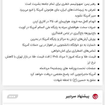
رهبر یمن: صهیونیسم خطری برای تمام جامعه بشریت است
تعرض به زیرساخت‌های ایران، بنای هژمونی آمریکا را فرو می‌ریزد
سپر آمریکا نشوید
انهدام کامل سه فروند هواپیمای اف ۳۵ در الازرق اردن
ضربات سخت هوافضای سپاه به پایگاه علی السالم آمریکا در کویت
باج‌نیوزها؛ باج‌گیری در لباس افشاگری
یورش آرش‌های ارتش به مراکز و پایگاه‌ آمریکا در بحرین
خسارت به دو خوابگاه دانشجویی در اهواز در پی حملات آمریکا
تماس‌های اضطراری برای امان‌‌خواهی
قیمت طلا و سکه امروز ۱۱ مرداد ۱۴۰۵ | افت قیمت طلا در بازار تهران با کاهش
نرخ ارز
صفحات نخست‌روزنامه ها‌ی پنجشنبه‌۸ مردادماه
آمریکا ماجراجویی کند پاسخ مقتضی دریافت خواهد کرد
عشق به حسین (ع) تا لحظه شهادت
پیشنهاد سردبیر