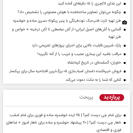
این غذای لاکچری را ۱۵ دقیقه‌ای آماده کنید
چگونه می‌توان تصاویر ساخته‌شده با هوش مصنوعی را تشخیص داد؟
طرز تهیه تارت فلپ‌جک توت‌فرنگی با پنیر ریکوتا؛ دسری ساده و خوشمزه
آشنایی با آش‌های اصیل ایرانی؛ از آش عباسعلی تا آش ترخینه + خواص و
طرز تهیه
پارک شیرین قابلیت‌ بالایی برای اجرای پروژهای تفریحی دارد
مراقب باشید این بیماری عجیب و غریب را از کنه نگیرید!
خاوران؛ گمشده‌ای در تاریخ کرمانشاه
فروش خیره‌کننده داستان اسباب‌بازی ۵؛ بزرگ‌ترین افتتاحیه سال برای پیکسار
کتابی که شما را به مکث دعوت می‌کند
پربازدید
پربحث
برای شام چی درست کنم؟ | ۲۵ ایده خوشمزه، ساده و فوری برای شام امشب
ناهار چی درست کنم؟ | ۲۰ پیشنهاد خوشمزه و ساده برای ناهار امروز + غذاهای
فوری و اقتصادی