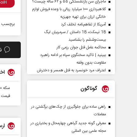
ماجرای سن بازنشستگی ۵۵ و ۶۲ ساله چیست؟
کلاهبرداری ۱۰۰ میلیارد ریالی با وعده فروش لوازم
خانگی ارزان برای تهیه جهیزیه
برچسب ه
آمریکا از تفاهم‌نامه تخلف کرد
18 نیمکت، 18 داستان / سرمربیان لیگ
بیست‌وششم را بشناسید
محاکمه عامل قتل جوان رزمی کار
ن
ببینید | تاکید سخنگوی سپاه بر ادامه راهبرد
مقاومت بدون وقفه
اعتراف مرد خونسرد به قتل همسر و دخترش
اخب
گوناگون
سکه ۴۰۰ هزار تومان ارزان شد
قیمت سکه ۱۷۰ هزار ت
راهی ساده برای جلوگیری از چک‌های برگشتی در
معاملات
معرفی گونه جدید گیاهی چهارمحال و بختیاری در
ارس
مجله علمی بین المللی