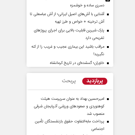
دسری ساده و خوشمزه
آشنایی با آش‌های اصیل ایرانی؛ از آش عباسعلی تا
آش ترخینه + خواص و طرز تهیه
پارک شیرین قابلیت‌ بالایی برای اجرای پروژهای
تفریحی دارد
مراقب باشید این بیماری عجیب و غریب را از کنه
نگیرید!
خاوران؛ گمشده‌ای در تاریخ کرمانشاه
پیامبر اکرم(ص)؛ ده ویژگی و چهار
نقش جنگ آمریکا و ایران بر
وظیفه مؤمنان
موازنه قدرت در خاورمیانه
پربازدید
پربحث
ام دکتر ناصر رفیعی - پژوهشگر
داوود منظور - رئیس سابق سازمان برن
گی
بودجه کشور
امیرحسین بهداد به عنوان سرپرست هیئت
کوهنوردی و صعودهای ورزشی آذربایجان شرقی
منصوب شد
پرداخت مابه‌التفاوت حقوق بازنشستگان تأمین
اجتماعی