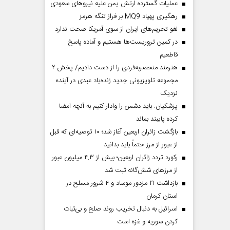
عملیات گسترده ارتش یمن علیه نیروهای سعودی
رهگیری پهپاد MQ9 بر فراز تنگه هرمز
لغو تحریم‌های ایران از سوی آمریکا صحت ندارد
در کمین تروریست‌ها هستیم و آماده پاسخ
قاطعیم
هنرمند منحصر‌به‌فردی را از دست دادیم/ پخش ۲
مجموعه تلویزیونی جدید زنده‌یاد عبدی در آینده
نزدیک
پزشکیان: باید دشمن را وادار کنیم به آنچه امضا
کرده پایبند بماند
بازگشت زائران اربعین آغاز شد؛ ۱۰ توصیه‌ای که قبل
از عبور از مرز حتماً باید بدانید
رکورد تردد زائران اربعین؛ بیش از ۴.۳ میلیون عبور
از مرزهای شش‌گانه ثبت شد
بازداشت ۲۱ مزدور موساد و ۴ شرور مسلح در
استان کرمان
اسرائیل به دنبال تخریب روند صلح و بی‌ثبات
کردن سوریه و غزه است