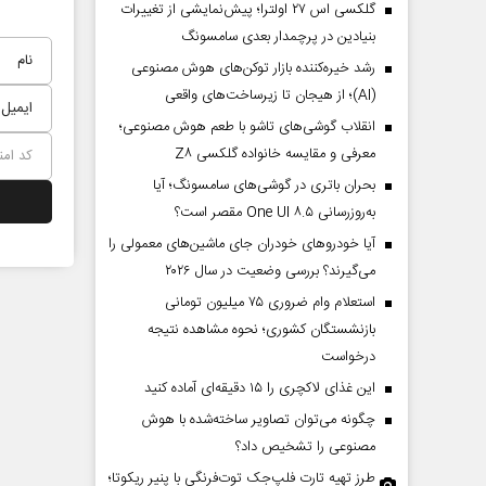
گلکسی اس ۲۷ اولترا؛ پیش‌نمایشی از تغییرات
بنیادین در پرچمدار بعدی سامسونگ
رشد خیره‌کننده بازار توکن‌های هوش مصنوعی
(AI)؛ از هیجان تا زیرساخت‌های واقعی
انقلاب گوشی‌های تاشو‌ با طعم هوش مصنوعی؛
معرفی و مقایسه خانواده گلکسی Z۸
بحران باتری در گوشی‌های سامسونگ؛ آیا
به‌روزرسانی One UI ۸.۵ مقصر است؟
آیا خودروهای خودران جای ماشین‌های معمولی را
می‌گیرند؟ بررسی وضعیت در سال ۲۰۲۶
استعلام وام ضروری ۷۵ میلیون تومانی
بازنشستگان کشوری؛ نحوه مشاهده نتیجه
درخواست
این غذای لاکچری را ۱۵ دقیقه‌ای آماده کنید
چگونه می‌توان تصاویر ساخته‌شده با هوش
مصنوعی را تشخیص داد؟
طرز تهیه تارت فلپ‌جک توت‌فرنگی با پنیر ریکوتا؛