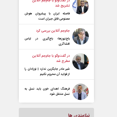
در گفت‌و‌گو با جام‌جم آنلاین
تشریح شد
فاصله ایران با پیشرو‌ان هوش
مصنوعی قابل جبران است
جام‌جم آنلاین بررسی کرد
باج‌نیوزها؛ باج‌گیری در لباس
افشاگری
در گفت‌و‌گو با جام‌جم آنلاین
مطرح شد
شیر مادر جایگزین ندارد | نوزادان را
از فواید آن محروم نکنیم
فرهنگ اهدای خون باید نسل به
نسل منتقل شود
نیازمندی ها