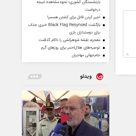
بازنشستگان کشوری؛ نحوه مشاهده نتیجه
درخواست
اجیر کردن قاتل برای کشتن همسر!
بازگشت Black Flag Resynced خبری جذاب
برای دوستداران بازی
معجزه، نقشه شوهرکشی را ناکام گذاشت
توصیه‌های هلال‌احمر برای روز‌های گرم
جام‌جهانی مهاجران
ویدئو