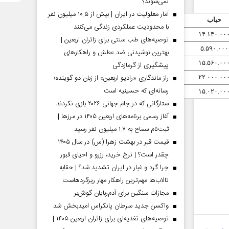
نمی‌شوند؟
آمار معلولیت در ایران | بیش از ۱۰.۵ میلیون نفر
حباب
با محدودیت عملکردی زندگی می‌کنند
۱۴.۱۴۰.۰۰
توصیه‌های طب سنتی برای زائران اربعین |
۵.۵۹۰.۰۰۰
بهترین نوشیدنی ضد عطش و راهکارهای
۱۵.۵۶۰.۰۰
پیشگیری از گرمازدگی
راز ماندگاری «رادیو اربعین» از زبان دو گوینده؛
۲۲.۰۰۰.۰۰
رسانه‌ای که حسینیه است
۱۵.۰۲۰.۰۰
ستارگانی که در جام جهانی ۲۰۲۶ بازی نکردند
آغاز رسمی برنامه‌های اربعین ۱۴۰۵ در مرز‌ها |
ثبت‌نام سماح به ۱.۷ میلیون نفر رسید
قیمت قبر در بهشت زهرا (س) در سال ۱۴۰۵
چقدر است؟ | نرخ خرید، رزرو و احیای قبور
چرا گرد و غبار در ایران تشدید شد؟ | حقابه
تالاب‌ها مهم‌ترین راهکار مهار ریزگردهاست
مجازات سنگین برای آدم‌ربایان گوش‌بر
واکسن جدید سرطان پانکراس امیدبخش شد
توصیه‌های تغذیه‌ای برای زائران اربعین ۱۴۰۵ |