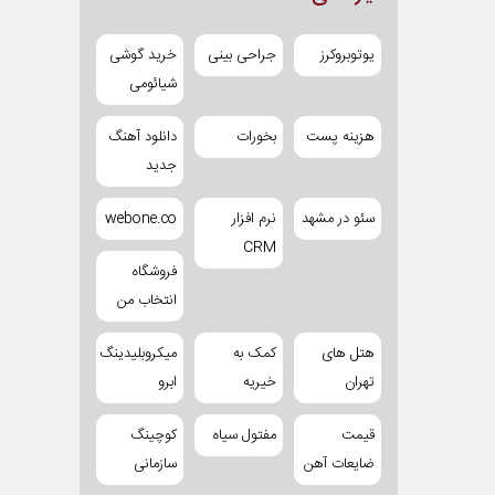
یوتوبروکرز
جراحی بینی
خرید گوشی
شیائومی
هزینه پست
بخورات
دانلود آهنگ
جدید
سئو در مشهد
نرم افزار
webone.co
CRM
فروشگاه
انتخاب من
هتل های
کمک به
میکروبلیدینگ
تهران
خیریه
ابرو
قیمت
مفتول سیاه
کوچینگ
ضایعات آهن
سازمانی