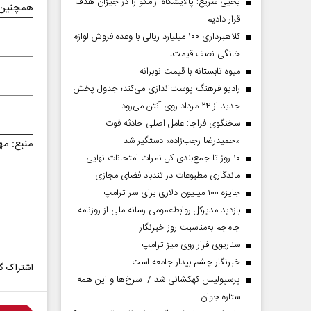
یحیی سریع: پالایشگاه آرامکو را در جیزان هدف
همچنین قیمت
قرار دادیم
کلاهبرداری ۱۰۰ میلیارد ریالی با وعده فروش لوازم
خانگی نصف قیمت!
میوه تابستانه با قیمت نوبرانه
رادیو فرهنگ پوست‌اندازی می‌کند؛ جدول پخش
جدید از ۲۴ مرداد روی آنتن می‌رود
سخنگوی فراجا: عامل اصلی حادثه فوت
«حمیدرضا رجب‌زاده» دستگیر شد
منبع: مه
۱۰ روز تا جمع‌بندی کل نمرات امتحانات نهایی
ماندگاری مطبوعات در تندباد فضای مجازی
جایزه ۱۰۰ میلیون دلاری برای سر ترامپ
بازدید مدیرکل روابط‌عمومی رسانه ملی از روزنامه
جام‌جم به‌مناسبت روز خبرنگار
سناریوی فرار روی میز ترامپ
خبرنگار چشم بیدار جامعه است
اشتراک گذ
پرسپولیس کهکشانی شد / سرخ‌ها و این همه
ستاره جوان