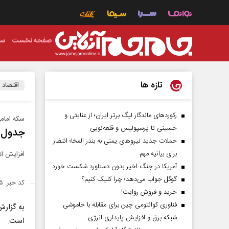
صفحه نخست
سی
تازه ها
اقتصاد
رکورد‌های ماندگار لیگ برتر ایران؛ از عنایتی و
سکه امامی ۱۶میلیو
حسینی تا پرسپولیس و قلعه‌نویی
جدول |
حملات جدید نیروهای یمنی به بندر المخا؛ انتظار
برای بیانیه مهم
افزایش ان
آمریکا در جنگ اخیر بدون دستاورد شکست خورد
گوگل جواب می‌دهد؛ چرا کلیک کنیم؟
کد خبر: ۱۳۸۶۵۸۵
خرید و فروش روایت!
فناوری کوانتومی چین برای مقابله با خاموشی
به گزار
شبکه برق و افزایش پایداری انرژی
است.