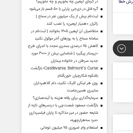
رش خطا
در گرمای اربعین چه بخوریم و چه نخوریم؟
گره قتل در دی‌جی پارتی با ۵۰ قسم باز می‌شود
ثبت‌نام بیش از یک میلیون نفر در سماح |
زائران «همیار اربعین» را نصب کنند
متقاضیان ارز اربعین ۱۴۰۵ بخوانند | ثبت‌نام در
سامانه سماح را به روز‌های آخر موکول نکنید
کاهش ۲۵ درصدی بستری مجدد با اجرای طرح
«پرستار پیگیر» | شناسایی بیش از ۳۰۰۰ مورد
جدید سرطان در خانواده بیماران
Castlevania: Belmont’s Curse؛ بازگشت
باشکوه شکارچیان خون‌آشام
روی هر لینکی کلیک نکنید، دام کلاهبرداران
سایبری همین‌جاست
سرمایه‌گذاری برای رفاه؛ هزینه یا آینده‌سازی؟
بازگشت مسعود شصت‌چی با دردسر‌های تازه؛ از
شایعه حضور در میز مذاکره تا پایان فیلمبرداری
«مرد سه‌هزارچهره»
استعلام وام ضروری ۷۵ میلیون تومانی