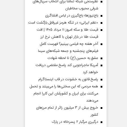
نظرسنجی شبکه تماشا برای انتخاب سریال‌های
شرقی محبوب مخاطبان
باج‌نیوزها؛ باج‌گیری در لباس افشاگری
«نظم ایرانی» در تنگه هرمز غیرقابل بازگشت است
قیمت طلا و سکه امروز ۱۱ مرداد ۱۴۰۵ | افت
قیمت طلا در بازار تهران با کاهش نرخ ارز
آخر هفته چه فیلمی ببینیم؟ فهرست کامل
فیلم‌های پنجشنبه و جمعه شبکه‌های سیما
عشق به حسین (ع) تا لحظه شهادت
آمریکا ماجراجویی کند پاسخ مقتضی دریافت
خواهد کرد
دماه
صفحات نخست‌روزنامه ها‌ی پنجشنبه‌۸ مردادماه
صفحات 
پاسخ قانون به خشونت در قاب اینستاگرام
همه مردمی که این سختی‌ها را می‌بینند و تحمل
می‌کنند، برای ایران و کشورشان این کاررا انجام
می‌دهند
خروج بیش از ۳ میلیون زائر از تمام مرز‌های
کشور
درگیری مرگبار ۲ پسرخاله در پارک