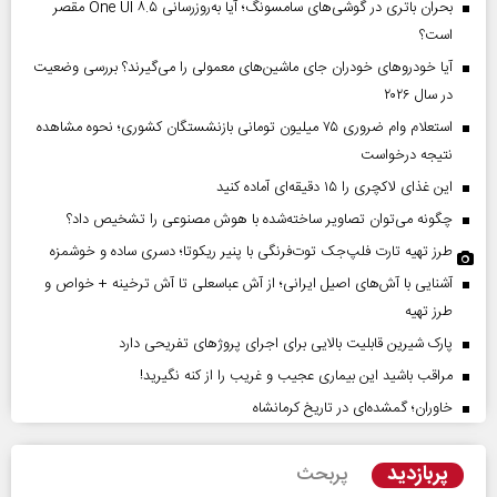
بحران باتری در گوشی‌های سامسونگ؛ آیا به‌روزرسانی One UI ۸.۵ مقصر
است؟
آیا خودروهای خودران جای ماشین‌های معمولی را می‌گیرند؟ بررسی وضعیت
در سال ۲۰۲۶
استعلام وام ضروری ۷۵ میلیون تومانی بازنشستگان کشوری؛ نحوه مشاهده
نتیجه درخواست
این غذای لاکچری را ۱۵ دقیقه‌ای آماده کنید
چگونه می‌توان تصاویر ساخته‌شده با هوش مصنوعی را تشخیص داد؟
طرز تهیه تارت فلپ‌جک توت‌فرنگی با پنیر ریکوتا؛ دسری ساده و خوشمزه
آشنایی با آش‌های اصیل ایرانی؛ از آش عباسعلی تا آش ترخینه + خواص و
طرز تهیه
پارک شیرین قابلیت‌ بالایی برای اجرای پروژهای تفریحی دارد
مراقب باشید این بیماری عجیب و غریب را از کنه نگیرید!
خاوران؛ گمشده‌ای در تاریخ کرمانشاه
پربازدید
پربحث