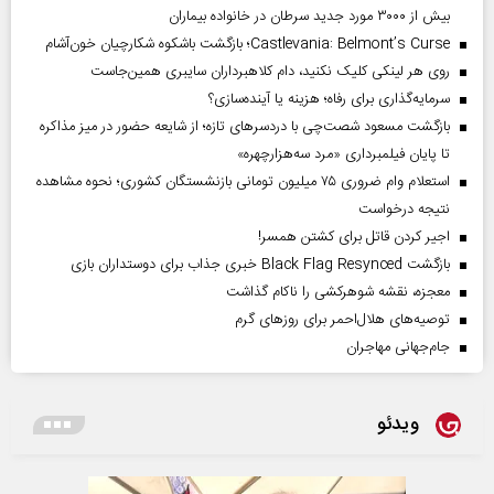
بیش از ۳۰۰۰ مورد جدید سرطان در خانواده بیماران
Castlevania: Belmont’s Curse؛ بازگشت باشکوه شکارچیان خون‌آشام
روی هر لینکی کلیک نکنید، دام کلاهبرداران سایبری همین‌جاست
سرمایه‌گذاری برای رفاه؛ هزینه یا آینده‌سازی؟
بازگشت مسعود شصت‌چی با دردسر‌های تازه؛ از شایعه حضور در میز مذاکره
تا پایان فیلمبرداری «مرد سه‌هزارچهره»
استعلام وام ضروری ۷۵ میلیون تومانی بازنشستگان کشوری؛ نحوه مشاهده
نتیجه درخواست
اجیر کردن قاتل برای کشتن همسر!
بازگشت Black Flag Resynced خبری جذاب برای دوستداران بازی
معجزه، نقشه شوهرکشی را ناکام گذاشت
توصیه‌های هلال‌احمر برای روز‌های گرم
جام‌جهانی مهاجران
ویدئو