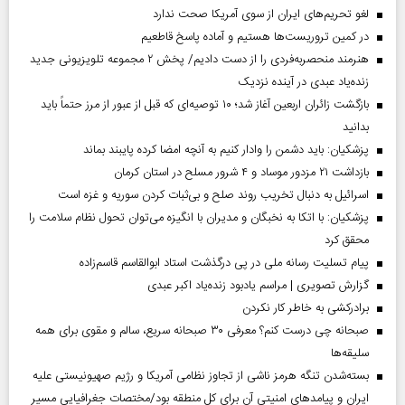
لغو تحریم‌های ایران از سوی آمریکا صحت ندارد
در کمین تروریست‌ها هستیم و آماده پاسخ قاطعیم
هنرمند منحصر‌به‌فردی را از دست دادیم/ پخش ۲ مجموعه تلویزیونی جدید
زنده‌یاد عبدی در آینده نزدیک
بازگشت زائران اربعین آغاز شد؛ ۱۰ توصیه‌ای که قبل از عبور از مرز حتماً باید
بدانید
پزشکیان: باید دشمن را وادار کنیم به آنچه امضا کرده پایبند بماند
بازداشت ۲۱ مزدور موساد و ۴ شرور مسلح در استان کرمان
اسرائیل به دنبال تخریب روند صلح و بی‌ثبات کردن سوریه و غزه است
پزشکیان: با اتکا به نخبگان و مدیران با انگیزه می‌توان تحول نظام سلامت را
محقق کرد
پیام تسلیت رسانه ملی در پی درگذشت استاد ابوالقاسم قاسم‌زاده
گزارش تصویری | مراسم یادبود زنده‌یاد اکبر عبدی
برادرکشی به خاطر کار نکردن
صبحانه چی درست کنم؟ معرفی ۳۰ صبحانه سریع، سالم و مقوی برای همه
سلیقه‌ها
بسته‌شدن تنگه هرمز ناشی از تجاوز نظامی آمریکا و رژیم صهیونیستی علیه
ایران و پیامد‌های امنیتی آن برای کل منطقه بود/مختصات جغرافیایی مسیر