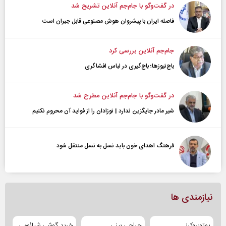
در گفت‌و‌گو با جام‌جم آنلاین تشریح شد
فاصله ایران با پیشرو‌ان هوش مصنوعی قابل جبران است
جام‌جم آنلاین بررسی کرد
باج‌نیوزها؛ باج‌گیری در لباس افشاگری
در گفت‌و‌گو با جام‌جم آنلاین مطرح شد
شیر مادر جایگزین ندارد | نوزادان را از فواید آن محروم نکنیم
فرهنگ اهدای خون باید نسل به نسل منتقل شود
نیازمندی ها
یوتوبروکرز
جراحی بینی
خرید گوشی شیائومی