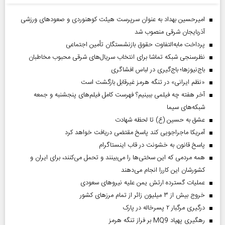
امیرحسین بهداد به عنوان سرپرست هیئت کوهنوردی و صعودهای ورزشی
آذربایجان شرقی منصوب شد
پرداخت مابه‌التفاوت حقوق بازنشستگان تأمین اجتماعی
نظرسنجی شبکه تماشا برای انتخاب سریال‌های شرقی محبوب مخاطبان
باج‌نیوزها؛ باج‌گیری در لباس افشاگری
«نظم ایرانی» در تنگه هرمز غیرقابل بازگشت است
آخر هفته چه فیلمی ببینیم؟ فهرست کامل فیلم‌های پنجشنبه و جمعه
شبکه‌های سیما
عشق به حسین (ع) تا لحظه شهادت
آمریکا ماجراجویی کند پاسخ مقتضی دریافت خواهد کرد
پاسخ قانون به خشونت در قاب اینستاگرام
همه مردمی که این سختی‌ها را می‌بینند و تحمل می‌کنند، برای ایران و
کشورشان این کاررا انجام می‌دهند
عملیات گسترده ارتش یمن علیه نیروهای سعودی
خروج بیش از ۳ میلیون زائر از تمام مرز‌های کشور
درگیری مرگبار ۲ پسرخاله در پارک
رهگیری پهپاد MQ9 بر فراز تنگه هرمز