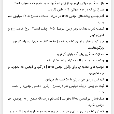
راز ماندگاری «رادیو اربعین» از زبان دو گوینده؛ رسانه‌ای که حسینیه است
ستارگانی که در جام جهانی ۲۰۲۶ بازی نکردند
آغاز رسمی برنامه‌های اربعین ۱۴۰۵ در مرز‌ها | ثبت‌نام سماح به ۱.۷ میلیون نفر
رسید
قیمت قبر در بهشت زهرا (س) در سال ۱۴۰۵ چقدر است؟ | نرخ خرید، رزرو و
احیای قبور
چرا گرد و غبار در ایران تشدید شد؟ | حقابه تالاب‌ها مهم‌ترین راهکار مهار
ریزگردهاست
مجازات سنگین برای آدم‌ربایان گوش‌بر
واکسن جدید سرطان پانکراس امیدبخش شد
توصیه‌های تغذیه‌ای برای زائران اربعین ۱۴۰۵ | در گرمای اربعین چه بخوریم و
چه نخوریم؟
گره قتل در دی‌جی پارتی با ۵۰ قسم باز می‌شود
ثبت‌نام بیش از یک میلیون نفر در سماح | زائران «همیار اربعین» را نصب
کنند
متقاضیان ارز اربعین ۱۴۰۵ بخوانند | ثبت‌نام در سامانه سماح را به روز‌های آخر
موکول نکنید
کاهش ۲۵ درصدی بستری مجدد با اجرای طرح «پرستار پیگیر» | شناسایی