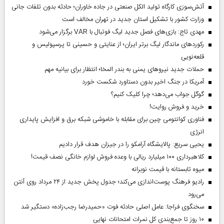
آتش‌سوزی کارگاه تولید الکل صنعتی در جاده خاوران؛ حادثه بدون تلفات جانی
وزارت کشور با تشکیل استان جدید در تهران مخالف است
مهدی تاج: بازی‌های فصل جدید لیگ فوتبال با VAR برگزار می‌شود
رکورد‌های ماندگار لیگ برتر ایران؛ از عنایتی و حسینی تا پرسپولیس و
قلعه‌نویی
حملات جدید نیروهای یمنی به بندر المخا؛ انتظار برای بیانیه مهم
آمریکا در جنگ اخیر بدون دستاورد شکست خورد
گوگل جواب می‌دهد؛ چرا کلیک کنیم؟
خرید و فروش روایت!
فناوری کوانتومی چین برای مقابله با خاموشی شبکه برق و افزایش پایداری
انرژی
یحیی سریع: پالایشگاه آرامکو را در جیزان هدف قرار دادیم
کلاهبرداری ۱۰۰ میلیارد ریالی با وعده فروش لوازم خانگی نصف قیمت!
میوه تابستانه با قیمت نوبرانه
رادیو فرهنگ پوست‌اندازی می‌کند؛ جدول پخش جدید از ۲۴ مرداد روی آنتن
می‌رود
سخنگوی فراجا: عامل اصلی حادثه فوت «حمیدرضا رجب‌زاده» دستگیر شد
۱۰ روز تا جمع‌بندی کل نمرات امتحانات نهایی