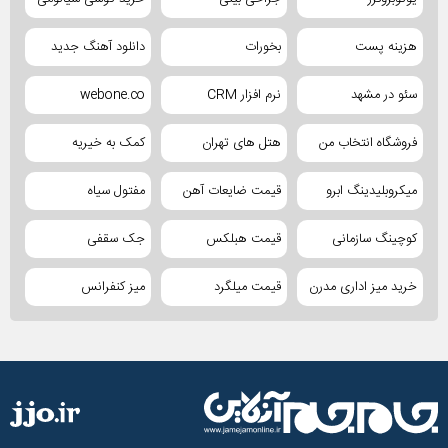
هزینه پست
بخورات
دانلود آهنگ جدید
سئو در مشهد
نرم افزار CRM
webone.co
فروشگاه انتخاب من
هتل های تهران
کمک به خیریه
میکروبلیدینگ ابرو
قیمت ضایعات آهن
مفتول سیاه
کوچینگ سازمانی
قیمت هبلکس
جک سقفی
خرید میز اداری مدرن
قیمت میلگرد
میز کنفرانس