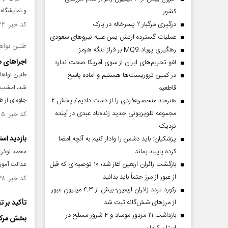
و نمایشگاه 
کشور
درگیری مرگبار ۲ پسرخاله در پارک
کد خبر: ۱۵۴۲۷۶۲ تاریخ انتشار : ۱۴۰۴/۱۱/۲۶
عملیات گسترده ارتش یمن علیه نیروهای سعودی
طنین نواه
رهگیری پهپاد MQ9 بر فراز تنگه هرمز
اجراهای م
لغو تحریم‌های ایران از سوی آمریکا صحت ندارد
در کمین تروریست‌ها هستیم و آماده پاسخ
طنین نواها
قاطعیم
شد، امشب نی
هنرمند منحصر‌به‌فردی را از دست دادیم/ پخش ۲
جلوه‌ای از 
مجموعه تلویزیونی جدید زنده‌یاد عبدی در آینده
کد خبر: ۱۵۴۲۶۵۵ تاریخ انتشار : ۱۴۰۴/۱۱/۲۵
نزدیک
بازدید است
پزشکیان: باید دشمن را وادار کنیم به آنچه امضا
کرده پایبند بماند
محمد نوذری 
بازگشت زائران اربعین آغاز شد؛ ۱۰ توصیه‌ای که قبل
عدالت آموز
از عبور از مرز حتماً باید بدانید
کد خبر: ۱۵۳۵۱۳۸ تاریخ انتشار : ۱۴۰۴/۱۰/۰۱
رکورد تردد زائران اربعین؛ بیش از ۴.۳ میلیون عبور
از مرزهای شش‌گانه ثبت شد
تأکید بر 
بازداشت ۲۱ مزدور موساد و ۴ شرور مسلح در
بخش مرک