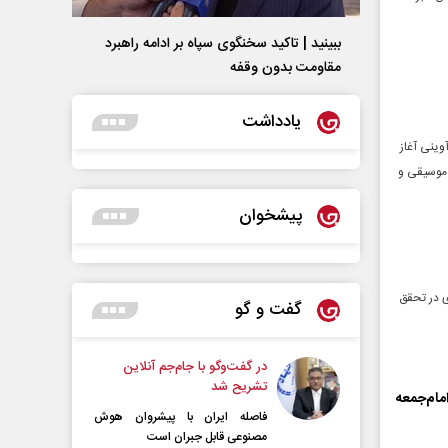
ببینید | تاکید سخنگوی سپاه بر ادامه راهبرد
مقاومت بدون وقفه
یادداشت
وینی آغاز
ن موسیقی و
پیشخوان
ی در تحقق
گفت و گو
در گفت‌و‌گو با جام‌جم آنلاین
تشریح شد
مام‌جمعه
فاصله ایران با پیشرو‌ان هوش
مصنوعی قابل جبران است