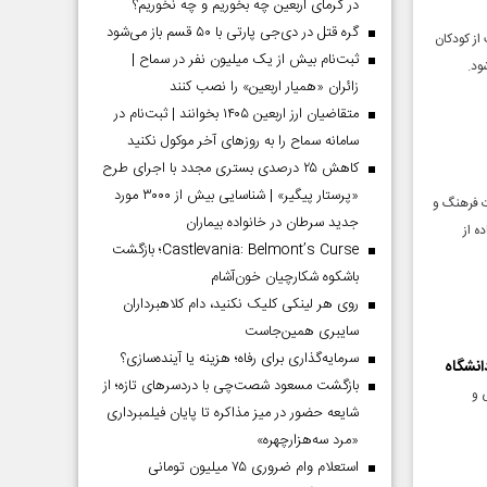
در گرمای اربعین چه بخوریم و چه نخوریم؟
گره قتل در دی‌جی پارتی با ۵۰ قسم باز می‌شود
از کودکان
ثبت‌نام بیش از یک میلیون نفر در سماح |
زائران «همیار اربعین» را نصب کنند
متقاضیان ارز اربعین ۱۴۰۵ بخوانند | ثبت‌نام در
سامانه سماح را به روز‌های آخر موکول نکنید
کاهش ۲۵ درصدی بستری مجدد با اجرای طرح
«پرستار پیگیر» | شناسایی بیش از ۳۰۰۰ مورد
ت فرهنگ و
جدید سرطان در خانواده بیماران
ه از
Castlevania: Belmont’s Curse؛ بازگشت
باشکوه شکارچیان خون‌آشام
روی هر لینکی کلیک نکنید، دام کلاهبرداران
سایبری همین‌جاست
سرمایه‌گذاری برای رفاه؛ هزینه یا آینده‌سازی؟
انشگاه
بازگشت مسعود شصت‌چی با دردسر‌های تازه؛ از
 و
شایعه حضور در میز مذاکره تا پایان فیلمبرداری
«مرد سه‌هزارچهره»
استعلام وام ضروری ۷۵ میلیون تومانی