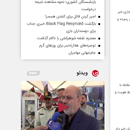
بازنشستگان کشوری؛ نحوه مشاهده نتیجه
درخواست
جاری خبر
اجیر کردن قاتل برای کشتن همسر!
 تومان در سال گذشته به ۲۱۶ میلیارد تومان رسیده و
بازگشت Black Flag Resynced خبری جذاب
برای دوستداران بازی
معجزه، نقشه شوهرکشی را ناکام گذاشت
توصیه‌های هلال‌احمر برای روز‌های گرم
جام‌جهانی مهاجران
ویدئو
ابله با
فظ هویت و
ان خبر داد