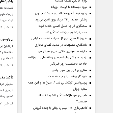
لوازم خانگی نصف قیمت!
راهبردهای
میوه تابستانه با قیمت نوبرانه
رادیو فرهنگ پوست‌اندازی می‌کند؛ جدول
وزارت علوم،
پخش جدید از ۲۴ مرداد روی آنتن می‌رود
اجتماعی، ار
سخنگوی فراجا: عامل اصلی حادثه فوت
کد خبر: ۱۵۵۶۴۶۵ تاریخ انتشار : ۱۴۰۵/۰۳/۲۸
«حمیدرضا رجب‌زاده» دستگیر شد
۱۰ روز تا جمع‌بندی کل نمرات امتحانات نهایی
بی‌توجهی
ماندگاری مطبوعات در تندباد فضای مجازی
در تاریخ پر
جایزه ۱۰۰ میلیون دلاری برای سر ترامپ
مقاله‌ها و 
بازدید مدیرکل روابط‌عمومی رسانه ملی از روزنامه
انداختن و ت
جام‌جم به‌مناسبت روز خبرنگار
کد خبر: ۱۵۵۵۱۴۸ تاریخ انتشار : ۱۴۰۵/۰۳/۱۸
سناریوی فرار روی میز ترامپ
خبرنگار چشم بیدار جامعه است
تأکید مدی
پرسپولیس کهکشانی شد / سرخ‌ها و این همه
مدیرکل فره
ستاره جوان
در میان اعض
ماجرای سن بازنشستگی ۵۵ و ۶۲ ساله
فعالان رسانه
چیست؟
کد خبر: ۱۵۵۴۵۷۱ تاریخ انتشار : ۱۴۰۵/۰۳/۱۳
کلاهبرداری ۱۰۰ میلیارد ریالی با وعده فروش