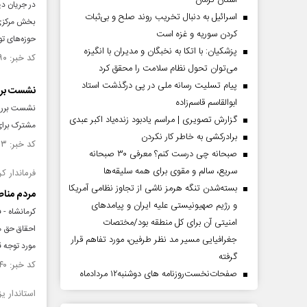
استان کرمان
در جریان دی
اسرائیل به دنبال تخریب روند صلح و بی‌ثبات
بخش مرکزی،
کردن سوریه و غزه است
حوزه‌های ت
پزشکیان: با اتکا به نخبگان و مدیران با انگیزه
کد خبر: ۱۵۳۲۳۹۰ تاریخ انتشار : ۱۴۰۴/۰۹/۱۸
می‌توان تحول نظام سلامت را محقق کرد
پیام تسلیت رسانه ملی در پی درگذشت استاد
نشست بررس
ابوالقاسم قاسم‌زاده
نشست بررسی
گزارش تصویری | مراسم یادبود زنده‌یاد اکبر عبدی
مشترک برای
برادرکشی به خاطر کار نکردن
کد خبر: ۱۵۳۰۹۰۳ تاریخ انتشار : ۱۴۰۴/۰۹/۱۰
صبحانه چی درست کنم؟ معرفی ۳۰ صبحانه
سریع، سالم و مقوی برای همه سلیقه‌ها
فرماندار کر
بسته‌شدن تنگه هرمز ناشی از تجاوز نظامی آمریکا
مردم مناطق
و رژیم صهیونیستی علیه ایران و پیامد‌های
کرمانشاه - 
امنیتی آن برای کل منطقه بود/مختصات
احقاق حق مر
جغرافیایی مسیر مد نظر طرفین، مورد تفاهم قرار
مورد توجه قر
گرفته
کد خبر: ۱۵۳۰۸۴۰ تاریخ انتشار : ۱۴۰۴/۰۹/۱۰
صفحات‌نخست‌روزنامه ها‌ی دوشنبه‌۱۲ مردادماه
استاندار ی