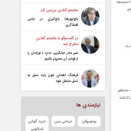
امام‌جمعه
ای
جام‌جم آنلاین بررسی کرد
باج‌نیوزها؛ باج‌گیری در لباس
افشاگری
در گفت‌و‌گو با جام‌جم آنلاین
مطرح شد
راه
شیر مادر جایگزین ندارد | نوزادان را
از فواید آن محروم نکنیم
فرهنگ اهدای خون باید نسل به
نسل منتقل شود
 به‌منظور
ز گذشته
نیازمندی ها
یوتوبروکرز
جراحی بینی
خرید گوشی
شیائومی