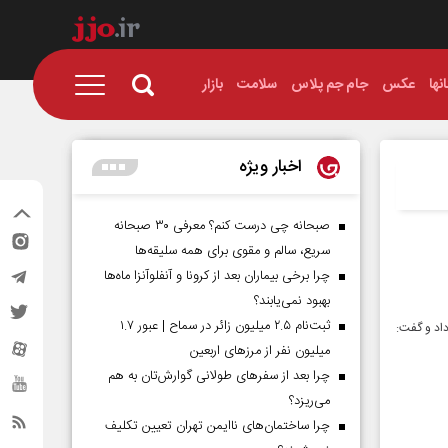
نها
عکس
جام جم پلاس
سلامت
بازار
اخبار ویژه
صبحانه چی درست کنم؟ معرفی ۳۰ صبحانه
سریع، سالم و مقوی برای همه سلیقه‌ها
چرا برخی بیماران بعد از کرونا و آنفلوآنزا ماه‌ها
بهبود نمی‌یابند؟
ثبت‌نام ۲.۵ میلیون زائر در سماح | عبور ۱.۷
 (سرو هنر) از برگزاری نخستین دوره این رویداد در اسفندماه ۱۴۰۵ خبر داد و گفت:
میلیون نفر از مرز‌های اربعین
چرا بعد از سفرهای طولانی گوارش‌تان به هم
می‌ریزد؟
چرا ساختمان‌های ناایمن تهران تعیین تکلیف