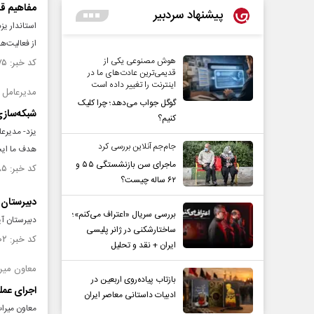
مفاهیم قر
پیشنهاد سردبیر
استاندار یز
از فعالیت‌ها
هوش مصنوعی یکی از
کد خبر: ۱۵۲۸۱۷۵ تاریخ انتشار : ۱۴۰۴/۰۸/۲۵
قدیمی‌ترین عادت‌های ما در
اینترنت را تغییر داده است
مدیرعامل ب
گوگل جواب می‌دهد؛ چرا کلیک
شبکه‌ساز
کنیم؟
یزد- مدیرعا
جام‌جم آنلاین بررسی کرد
هدف ما ایج
ماجرای سن بازنشستگی ۵۵ و
کد خبر: ۱۵۲۷۰۸۵ تاریخ انتشار : ۱۴۰۴/۰۸/۱۹
۶۲ ساله چیست؟
دبیرستان 
بررسی سریال «اعتراف می‌کنم»؛
دبیرستان آ
ساختارشکنی در ژانر پلیسی
کد خبر: ۱۵۲۶۱۰۲ تاریخ انتشار : ۱۴۰۴/۰۸/۱۳
ایران + نقد و تحلیل
معاون میرا
بازتاب پیاده‌روی اربعین در
اجرای عملیات مرمتی د
ادبیات داستانی معاصر ایران