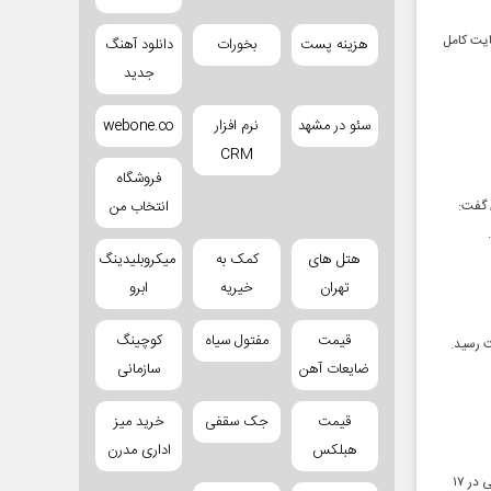
ایت کامل
هزینه پست
بخورات
دانلود آهنگ
جدید
سئو در مشهد
نرم افزار
webone.co
CRM
فروشگاه
ی گفت:
انتخاب من
هتل های
کمک به
میکروبلیدینگ
تهران
خیریه
ابرو
قیمت
مفتول سیاه
کوچینگ
ت رسید.
ضایعات آهن
سازمانی
قیمت
جک سقفی
خرید میز
هبلکس
اداری مدرن
معاون میراث فرهنگی اداره‌کل میراث فرهنگی، گردشگری و صنایع دستی خراسان رضوی از اجرای عملیات مرمتی در ۱۷