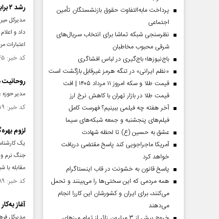
رشد ۲ برابری بودجه میراث فرهنگی در سال جاری
پرداخت مابه‌التفاوت حقوق بازنشستگان تأمین
مدیرکل میرا
اجتماعی
نظرسنجی شبکه تماشا برای انتخاب سریال‌های
اعتبارات مرمتی نیز با
شرقی محبوب مخاطبان
کد خبر: ۱۵۵۲۶۴۵ تاریخ انتشار : ۱۴۰۵/۰۲/۲۸
باج‌نیوزها؛ باج‌گیری در لباس افشاگری
«نظم ایرانی» در تنگه هرمز غیرقابل بازگشت است
روحانیت د
قیمت طلا و سکه امروز ۱۱ مرداد ۱۴۰۵ | افت
مدیر حوزه ع
قیمت طلا در بازار تهران با کاهش نرخ ارز
کد خبر: ۱۵۵۰۵۵۹ تاریخ انتشار : ۱۴۰۵/۰۲/۱۲
آخر هفته چه فیلمی ببینیم؟ فهرست کامل
فیلم‌های پنجشنبه و جمعه شبکه‌های سیما
لزوم بهره
عشق به حسین (ع) تا لحظه شهادت
یک کارشناس 
آمریکا ماجراجویی کند پاسخ مقتضی دریافت
جنگ نرم و 
خواهد کرد
مقابله با ش
پاسخ قانون به خشونت در قاب اینستاگرام
همه مردمی که این سختی‌ها را می‌بینند و تحمل
کد خبر: ۱۵۵۰۲۸۹ تاریخ انتشار : ۱۴۰۵/۰۲/۰۹
می‌کنند، برای ایران و کشورشان این کاررا انجام
آغاز به‌ک
می‌دهند
مدیرکل فرهن
خروج بیش از ۳ میلیون زائر از تمام مرز‌های