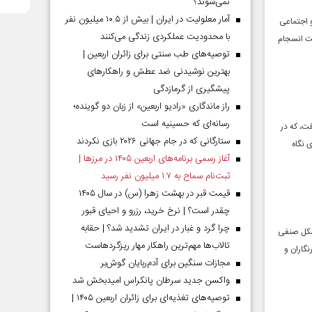
نمی‌شوند؟
آمار معلولیت در ایران | بیش از ۱۰.۵ میلیون نفر
 فرهنگی و اجتماعی
با محدودیت عملکردی زندگی می‌کنند
یت انسجام
توصیه‌های طب سنتی برای زائران اربعین |
بهترین نوشیدنی ضد عطش و راهکارهای
پیشگیری از گرمازدگی
راز ماندگاری «رادیو اربعین» از زبان دو گوینده؛
رسانه‌ای که حسینیه است
ت، که در
ستارگانی که در جام جهانی ۲۰۲۶ بازی نکردند
ی نگاه
آغاز رسمی برنامه‌های اربعین ۱۴۰۵ در مرز‌ها |
ثبت‌نام سماح به ۱.۷ میلیون نفر رسید
قیمت قبر در بهشت زهرا (س) در سال ۱۴۰۵
چقدر است؟ | نرخ خرید، رزرو و احیای قبور
چرا گرد و غبار در ایران تشدید شد؟ | حقابه
تشکل صنفی
تالاب‌ها مهم‌ترین راهکار مهار ریزگردهاست
نگاران و
مجازات سنگین برای آدم‌ربایان گوش‌بر
واکسن جدید سرطان پانکراس امیدبخش شد
توصیه‌های تغذیه‌ای برای زائران اربعین ۱۴۰۵ |