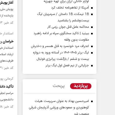
لوازم خانگی ارزان برای تهیه جهیزیه
آغاز پویش
آمریکا از تفاهم‌نامه تخلف کرد
پویش ملی «
18 نیمکت، 18 داستان / سرمربیان لیگ
بازمانده از تح
بیست‌وششم را بشناسید
کد خبر: ۱۵۵۳۵۵۳ تاریخ انتشار : ۱۴۰۵/۰۳/۰۴
محاکمه عامل قتل جوان رزمی کار
ببینید | تاکید سخنگوی سپاه بر ادامه راهبرد
استاندار 
مقاومت بدون وقفه
خراسان رض
اعتراف مرد خونسرد به قتل همسر و دخترش
استاندار خر
لیگ برتر ۱۴۰۵-۱۴۰۶ در آستانه ورود به دروازه
ارشاد اسلام
بیست و ششم / بازگشت پرانرژی فوتبال
ظرفیت‌های 
جزئیاتی از نیم فصل اول لیگ برتر
کد خبر: ۱۵۵۳۱۳۱ تاریخ انتشار : ۱۴۰۵/۰۲/۳۱
کرمانی پور
پربازدید
پربحث
تأکید دان
مراسم تجلیل
دانشجویی دا
امیرحسین بهداد به عنوان سرپرست هیئت
کد خبر: ۱۵۵۲۸۷۸ تاریخ انتشار : ۱۴۰۵/۰۲/۲۹
کوهنوردی و صعودهای ورزشی آذربایجان شرقی
منصوب شد