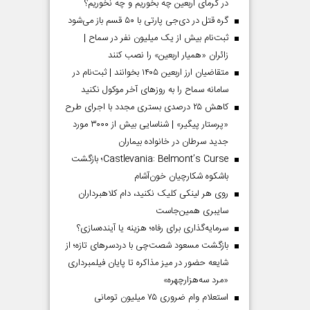
در گرمای اربعین چه بخوریم و چه نخوریم؟
گره قتل در دی‌جی پارتی با ۵۰ قسم باز می‌شود
ثبت‌نام بیش از یک میلیون نفر در سماح |
زائران «همیار اربعین» را نصب کنند
متقاضیان ارز اربعین ۱۴۰۵ بخوانند | ثبت‌نام در
سامانه سماح را به روز‌های آخر موکول نکنید
کاهش ۲۵ درصدی بستری مجدد با اجرای طرح
«پرستار پیگیر» | شناسایی بیش از ۳۰۰۰ مورد
جدید سرطان در خانواده بیماران
Castlevania: Belmont’s Curse؛ بازگشت
باشکوه شکارچیان خون‌آشام
روی هر لینکی کلیک نکنید، دام کلاهبرداران
سایبری همین‌جاست
سرمایه‌گذاری برای رفاه؛ هزینه یا آینده‌سازی؟
بازگشت مسعود شصت‌چی با دردسر‌های تازه؛ از
شایعه حضور در میز مذاکره تا پایان فیلمبرداری
«مرد سه‌هزارچهره»
استعلام وام ضروری ۷۵ میلیون تومانی