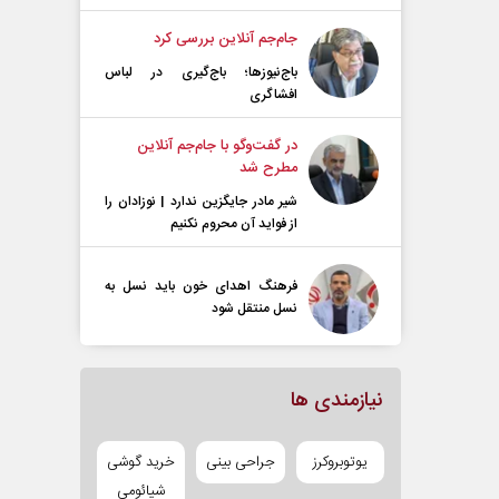
جام‌جم آنلاین بررسی کرد
باج‌نیوزها؛ باج‌گیری در لباس
افشاگری
در گفت‌و‌گو با جام‌جم آنلاین
مطرح شد
شیر مادر جایگزین ندارد | نوزادان را
از فواید آن محروم نکنیم
فرهنگ اهدای خون باید نسل به
نسل منتقل شود
نیازمندی ها
یوتوبروکرز
جراحی بینی
خرید گوشی
شیائومی