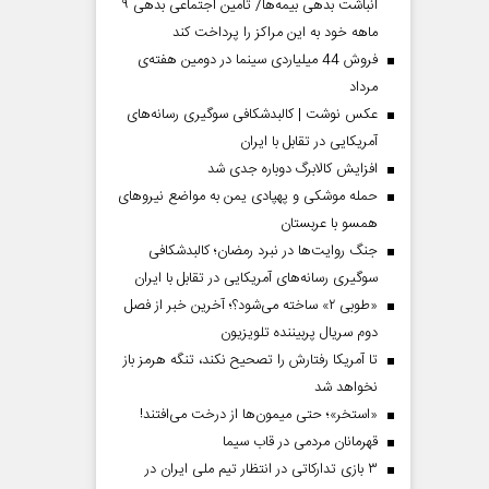
انباشت بدهی بیمه‌ها/ تأمین اجتماعی بدهی ۹
ماهه خود به این مراکز را پرداخت کند
فروش 44 میلیاردی سینما در دومین هفته‌ی
مرداد
عکس نوشت | کالبدشکافی سوگیری رسانه‌های
آمریکایی در تقابل با ایران
افزایش کالابرگ دوباره جدی شد
حمله موشکی و پهپادی یمن به مواضع نیروهای
همسو با عربستان
جنگ روایت‌ها در نبرد رمضان؛ کالبدشکافی
سوگیری رسانه‌های آمریکایی در تقابل با ایران
«طوبی ۲» ساخته می‌شود؟؛ آخرین خبر از فصل
دوم سریال پربیننده تلویزیون
تا آمریکا رفتارش را تصحیح نکند، تنگه هرمز باز
نخواهد شد
«استخر»‌‌؛ حتی میمون‌ها از درخت می‌افتند!
قهرمانان مردمی در قاب سیما
۳ بازی تدارکاتی در انتظار تیم ملی ایران در