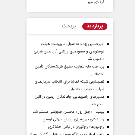
فیفادی مهر
پربازدید
پربحث
امیرحسین بهداد به عنوان سرپرست هیئت
کوهنوردی و صعودهای ورزشی آذربایجان شرقی
منصوب شد
پرداخت مابه‌التفاوت حقوق بازنشستگان تأمین
اجتماعی
نظرسنجی شبکه تماشا برای انتخاب سریال‌های
شرقی محبوب مخاطبان
مسیر‌های راهپیمایی جاماندگان اربعین در البرز
اعلام شد
ببینید | «چهل روز » محسن چاووشی منتشر شد
رسانه‌های برون‌مرزی راویان جهانی اربعین
باج‌نیوزها؛ باج‌گیری در لباس افشاگری
«نظم ایرانی» در تنگه هرمز غیرقابل بازگشت است