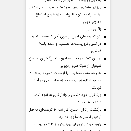
رهگیری پهپاد MQ9 بر فراز تنگه هرمز
ویژه‌برنامه‌های اربعین شبکه‌های سیما اعلام شد؛ از
ارتباط زنده با کربلا تا روایت بزرگ‌ترین اجتماع
معنوی جهان
‌زائران سبز
لغو تحریم‌های ایران از سوی آمریکا صحت ندارد
در کمین تروریست‌ها هستیم و آماده پاسخ
قاطعیم
اربعین ۱۴۰۵ در قاب صدا؛ روایت بزرگ‌ترین اجتماع
شیعیان از شبکه‌های رادیویی
هنرمند منحصر‌به‌فردی را از دست دادیم/ پخش ۲
مجموعه تلویزیونی جدید زنده‌یاد عبدی در آینده
نزدیک
پزشکیان: باید دشمن را وادار کنیم به آنچه امضا
کرده پایبند بماند
بازگشت زائران اربعین آغاز شد؛ ۱۰ توصیه‌ای که قبل
از عبور از مرز حتماً باید بدانید
رکورد تردد زائران اربعین؛ بیش از ۴.۳ میلیون عبور