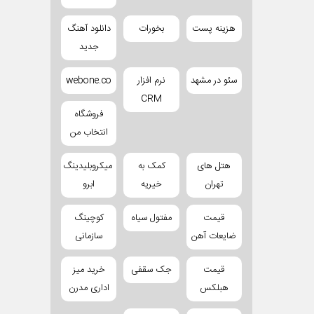
هزینه پست
بخورات
دانلود آهنگ
جدید
سئو در مشهد
نرم افزار
webone.co
CRM
فروشگاه
انتخاب من
هتل های
کمک به
میکروبلیدینگ
تهران
خیریه
ابرو
قیمت
مفتول سیاه
کوچینگ
ضایعات آهن
سازمانی
قیمت
جک سقفی
خرید میز
هبلکس
اداری مدرن