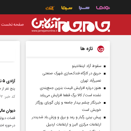
صفحه نخست
تازه ها
سقوط آزاد اینفانتینو
حریق در کارگاه فندک‌سازی شهرک صنعتی
نصیرآباد تهران
آزادی ۵ نفر از صیادان ایرانی در سیشل
هنوز درباره افزایش قیمت بنزین جمع‌بندی
پنج نفر از 
نشده است/ کالا برگ قطعا افزایش می‌یابد
کد خبر: ۱۴۵۴۷۴۲ تاریخ انتشار : ۱۴۰۳/۰۲/۱۱
خبرنگار چشم بیدار جامعه و زبان گویای روزگار
خویش است
دیوان عالی
پیش بینی رگبار و رعد و برق و وزش باد شدیددر
قضات دیوان
ارتفاعات مرکزی البرز و ارتفاعات اردبیل
در حوزه اخت