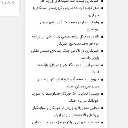
خبرنگاران پشت سد کمیته‌های وزارت کار
کد خبر: ۱۱۵۰۰۹۱ تاریخ انتشار : ۱۳۹۷/۰۴/۰۵
سفر کوتاه فرمانده سازمان تروریستی سنتکام به
تل آویو
وقوع انفجار در تاسیسات گازی شهر جبیل
عربستان
بازدید مدیرکل روابط‌عمومی رسانه ملی از روزنامه
جام‌جم به‌مناسبت روز خبرنگار
خبرنگاران در ناکامی جنگ رسانه‌ای دشمن نقش
بارزی داشتند
«نظم ایرانی» در تنگه هرمز غیرقابل بازگشت
است
خروج از مناقشه آمریکا و ایران تنها از مسیر
دیپلماسی ممکن است
ببینید | فعالیت ۵۰ خبرنگار صداوسیما به صورت
خوداتکا در ایام جنگ
تجلیل مدیر رادیو ورزش از خبرنگاران؛ روایتگران
بی‌ادعای افتخارهای ورزش ایران
تعطیلی تدریجی مراکز دیالیز خصوصی به دلیل