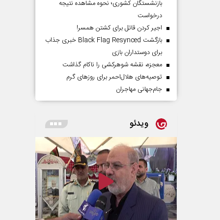
بازنشستگان کشوری؛ نحوه مشاهده نتیجه
درخواست
اجیر کردن قاتل برای کشتن همسر!
بازگشت Black Flag Resynced خبری جذاب
برای دوستداران بازی
معجزه، نقشه شوهرکشی را ناکام گذاشت
توصیه‌های هلال‌احمر برای روز‌های گرم
جام‌جهانی مهاجران
ویدئو