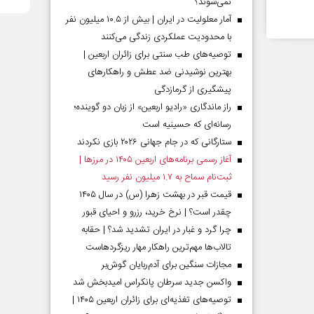
نمی‌شوند؟
آمار معلولیت در ایران | بیش از ۱۰.۵ میلیون نفر
با محدودیت عملکردی زندگی می‌کنند
توصیه‌های طب سنتی برای زائران اربعین |
بهترین نوشیدنی ضد عطش و راهکارهای
پیشگیری از گرمازدگی
راز ماندگاری «رادیو اربعین» از زبان دو گوینده؛
رسانه‌ای که حسینیه است
ستارگانی که در جام جهانی ۲۰۲۶ بازی نکردند
آغاز رسمی برنامه‌های اربعین ۱۴۰۵ در مرز‌ها |
ثبت‌نام سماح به ۱.۷ میلیون نفر رسید
قیمت قبر در بهشت زهرا (س) در سال ۱۴۰۵
چقدر است؟ | نرخ خرید، رزرو و احیای قبور
چرا گرد و غبار در ایران تشدید شد؟ | حقابه
تالاب‌ها مهم‌ترین راهکار مهار ریزگردهاست
مجازات سنگین برای آدم‌ربایان گوش‌بر
واکسن جدید سرطان پانکراس امیدبخش شد
توصیه‌های تغذیه‌ای برای زائران اربعین ۱۴۰۵ |