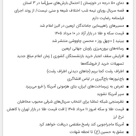
دمای ۵۰ درجه در خوزستان | احتمال بارش‌های سیل‌آسا در ۳ استان
قصه سریال رویای نیمه شب اختلاف شیعه و سنی نیست/ از روند اجرای
فیلمنامه رضایت دارم
مسیر‌های راهپیمایی جاماندگان اربعین در البرز اعلام شد
قیمت سکه و طلا در بازار آزاد در ۱۰ مرداد ۱۴۰۵
ببینید | «چهل روز » محسن چاووشی منتشر شد
رسانه‌های برون‌مرزی راویان جهانی اربعین
افزایش سقف اعتبار خرید بازنشستگان کشوری | زمان اعلام مبلغ جدید
تسهیلات خرید از فروشگاه‌ها
اطراف رشت کجا بریم (جاهای دیدنی اطراف رشت)
باج‌نیوزها؛ باج‌گیری در لباس افشاگری
تعرض به زیرساخت‌های ایران، بنای هژمونی آمریکا را فرو می‌ریزد
سپر آمریکا نشوید
نظرسنجی شبکه تماشا برای انتخاب سریال‌های شرقی محبوب مخاطبان
قیمت طلا و سکه امروز ۱۱ مرداد ۱۴۰۵ | افت قیمت طلا در بازار تهران با کاهش
نرخ ارز
آمریکا ماجراجویی کند پاسخ مقتضی دریافت خواهد کرد
عشق به حسین (ع) تا لحظه شهادت