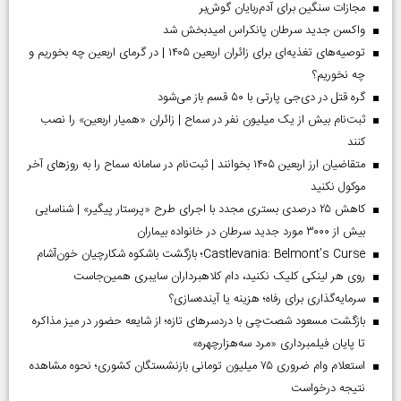
مجازات سنگین برای آدم‌ربایان گوش‌بر
واکسن جدید سرطان پانکراس امیدبخش شد
توصیه‌های تغذیه‌ای برای زائران اربعین ۱۴۰۵ | در گرمای اربعین چه بخوریم و
چه نخوریم؟
گره قتل در دی‌جی پارتی با ۵۰ قسم باز می‌شود
ثبت‌نام بیش از یک میلیون نفر در سماح | زائران «همیار اربعین» را نصب
کنند
متقاضیان ارز اربعین ۱۴۰۵ بخوانند | ثبت‌نام در سامانه سماح را به روز‌های آخر
موکول نکنید
کاهش ۲۵ درصدی بستری مجدد با اجرای طرح «پرستار پیگیر» | شناسایی
بیش از ۳۰۰۰ مورد جدید سرطان در خانواده بیماران
Castlevania: Belmont’s Curse؛ بازگشت باشکوه شکارچیان خون‌آشام
روی هر لینکی کلیک نکنید، دام کلاهبرداران سایبری همین‌جاست
سرمایه‌گذاری برای رفاه؛ هزینه یا آینده‌سازی؟
بازگشت مسعود شصت‌چی با دردسر‌های تازه؛ از شایعه حضور در میز مذاکره
تا پایان فیلمبرداری «مرد سه‌هزارچهره»
استعلام وام ضروری ۷۵ میلیون تومانی بازنشستگان کشوری؛ نحوه مشاهده
نتیجه درخواست