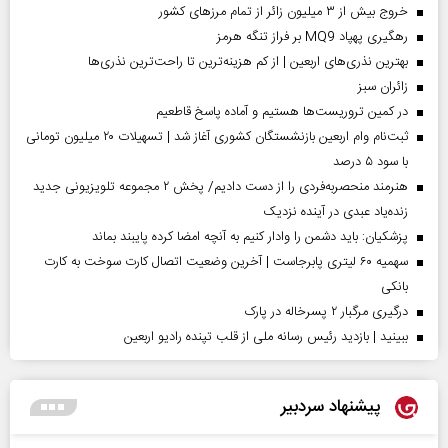
خروج بیش از ۳ میلیون زائر از تمام مرز‌های کشور
رهگیری پهپاد MQ9 بر فراز تنگه هرمز
بهترین نذری‌های اربعین | از کم هزینه‌ترین تا راحت‌ترین نذری‌ها
‌زائران سبز
در کمین تروریست‌ها هستیم و آماده پاسخ قاطعیم
ثبت‌نام وام اربعین بازنشستگان کشوری آغاز شد | تسهیلات ۲۰ میلیون تومانی
با سود ۵ درصد
هنرمند منحصر‌به‌فردی را از دست دادیم/ پخش ۲ مجموعه تلویزیونی جدید
زنده‌یاد عبدی در آینده نزدیک
پزشکیان: باید دشمن را وادار کنیم به آنچه امضا کرده پایبند بماند
سهمیه ۶۰ لیتری پابرجاست | آخرین وضعیت اتصال کارت سوخت به کارت
بانکی
درگیری مرگبار ۲ پسرخاله در پارک
ببینید | بازدید رئیس رسانه ملی از قلب تپنده رادیو اربعین
پیشنهاد سردبیر