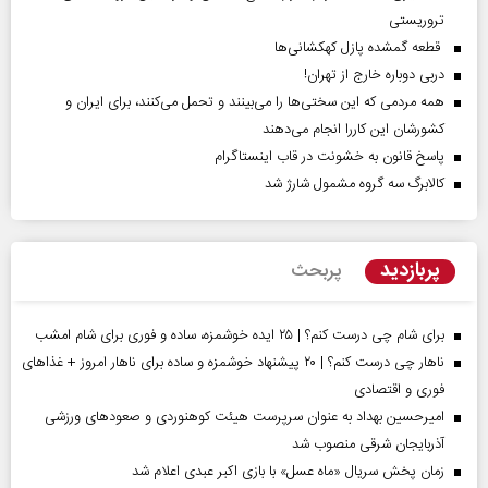
تروریستی
قطعه گمشده پازل کهکشانی‌ها
دربی دوباره خارج از تهران!
همه مردمی که این سختی‌ها را می‌بینند و تحمل می‌کنند، برای ایران و
کشورشان این کاررا انجام می‌دهند
پاسخ قانون به خشونت در قاب اینستاگرام
کالابرگ سه گروه مشمول شارژ شد
پربازدید
پربحث
برای شام چی درست کنم؟ | ۲۵ ایده خوشمزه، ساده و فوری برای شام امشب
ناهار چی درست کنم؟ | ۲۰ پیشنهاد خوشمزه و ساده برای ناهار امروز + غذاهای
فوری و اقتصادی
امیرحسین بهداد به عنوان سرپرست هیئت کوهنوردی و صعودهای ورزشی
آذربایجان شرقی منصوب شد
زمان پخش سریال «ماه عسل» با بازی اکبر عبدی اعلام شد