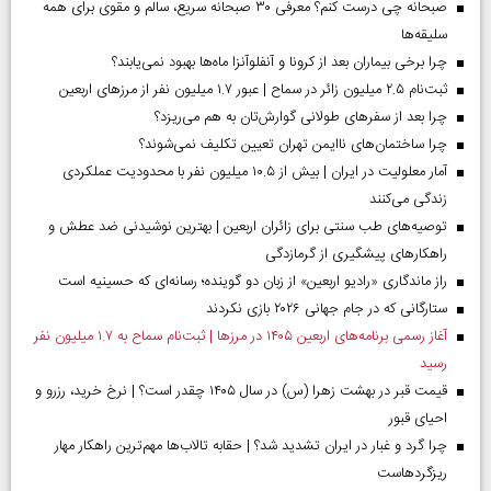
صبحانه چی درست کنم؟ معرفی ۳۰ صبحانه سریع، سالم و مقوی برای همه
سلیقه‌ها
چرا برخی بیماران بعد از کرونا و آنفلوآنزا ماه‌ها بهبود نمی‌یابند؟
ثبت‌نام ۲.۵ میلیون زائر در سماح | عبور ۱.۷ میلیون نفر از مرز‌های اربعین
چرا بعد از سفرهای طولانی گوارش‌تان به هم می‌ریزد؟
چرا ساختمان‌های ناایمن تهران تعیین تکلیف نمی‌شوند؟
آمار معلولیت در ایران | بیش از ۱۰.۵ میلیون نفر با محدودیت عملکردی
زندگی می‌کنند
توصیه‌های طب سنتی برای زائران اربعین | بهترین نوشیدنی ضد عطش و
راهکارهای پیشگیری از گرمازدگی
راز ماندگاری «رادیو اربعین» از زبان دو گوینده؛ رسانه‌ای که حسینیه است
ستارگانی که در جام جهانی ۲۰۲۶ بازی نکردند
آغاز رسمی برنامه‌های اربعین ۱۴۰۵ در مرز‌ها | ثبت‌نام سماح به ۱.۷ میلیون نفر
رسید
قیمت قبر در بهشت زهرا (س) در سال ۱۴۰۵ چقدر است؟ | نرخ خرید، رزرو و
احیای قبور
چرا گرد و غبار در ایران تشدید شد؟ | حقابه تالاب‌ها مهم‌ترین راهکار مهار
ریزگردهاست