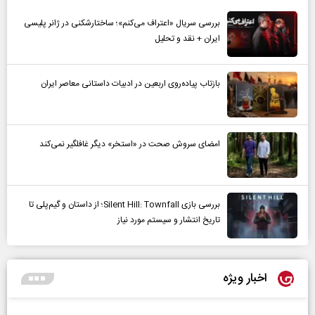
بررسی سریال «اعتراف می‌کنم»؛ ساختارشکنی در ژانر پلیسی
ایران + نقد و تحلیل
بازتاب پیاده‌روی اربعین در ادبیات داستانی معاصر ایران
امضای سروش صحت در «استخر» دیگر غافلگیر نمی‌کند
بررسی بازی Silent Hill: Townfall؛ از داستان و گیم‌پلی تا
تاریخ انتشار و سیستم مورد نیاز
اخبار ویژه