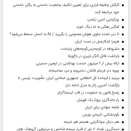
کارکنان وظیفه فراری برای تعیین تکلیف وضعیت خدمتی به یگان خدمتی
خود مراجعه کنند
زورآزمایی اتمی ترامپ
کفگیر رهگیر به ته دیگ خورد
تا دیر نشده جلوی هوش مصنوعی را بگیرید / AI به انسان مسلط می‌شود؟
هرمز؛ ابتکارعمل در دست ایران
مشروطه در کوچه‌پس‌کوچه‌های پایتخت
بازداشت قاتل کارگر باربری در باغ‌ویلا
ارائه بیش از ۲ میلیون خدمت بهداشتی در اربعین حسینی
چوبه دار، فرجام قاتلان دختربچه و مرد صاحبخانه
ببینید | فرمانده کل انتظامی جمهوری اسلامی ایران­: مأموریت پلیس تا
بازگشت آخرین زائر به منزل ادامه دارد
پاسخ قانون به خشونت در قاب اینستاگرام
راز ماندگاری پرواز یک قهرمان
نقشه جهادی برای ایران
رکوردشکنی تاریخی بورس
هم دنبال جوانگرایی هستم هم نتیجه
دستگیری تعداد ۸ نفر از اشرار مسلح شاخص و مرتبطین گروهک های