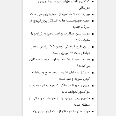
گفتگوی تلفنی وزرای امور خارجه ایران و
موریتانی
ببینید | اتحاد مقدس، از اصولی‌ترین امور است
حمله صهیونیست ها به خبرنگار پرس‌تی‌وی در
اردوگاه قلندیا
دولت لبنان مذاکرات و امتیازدهی به تل‌آویو را
متوقف کند
پایان طرح ترافیکی اربعین ۱۴۰۵ پلیس راهور
فراجا با ثبت ۶۷ میلیون تردد
ببینید | خود فروخته‌ها چطور با موساد همکاری
می‌کردند؟
اسرائیل به دنبال تخریب روند صلح و بی‌ثبات
کردن سوریه و غزه است
ایران و آمریکا در جنگی که عواقب آن محدود به
دو کشور نخواهد ماند
فناوری بومی ایران، برتر از هر سامانه وارداتی در
منطقه است
فرمانده نهاجا: در دفاع از ملت ایران جان برکف