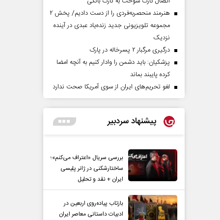
اتصال کارت سوخت به کارت بانکی
هنرمند منحصر‌به‌فردی را از دست دادیم/ پخش ۲
مجموعه تلویزیونی جدید زنده‌یاد عبدی در آینده
نزدیک
درگیری مرگبار ۲ پسرخاله در پارک
پزشکیان: باید دشمن را وادار کنیم به آنچه امضا
کرده پایبند بماند
لغو تحریم‌های ایران از سوی آمریکا صحت ندارد
پیشنهاد سردبیر
بررسی سریال «اعتراف می‌کنم»؛
ساختارشکنی در ژانر پلیسی
ایران + نقد و تحلیل
بازتاب پیاده‌روی اربعین در
ادبیات داستانی معاصر ایران