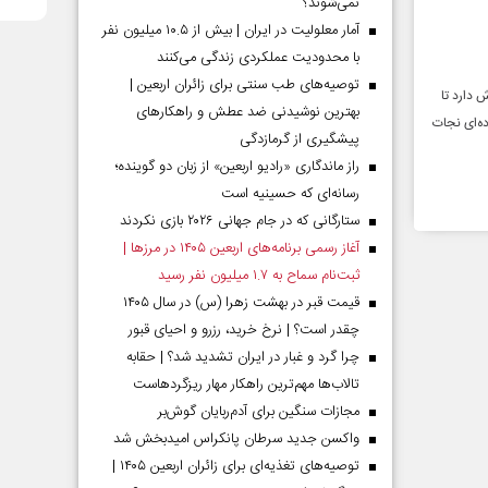
نمی‌شوند؟
آمار معلولیت در ایران | بیش از ۱۰.۵ میلیون نفر
با محدودیت عملکردی زندگی می‌کنند
توصیه‌های طب سنتی برای زائران اربعین |
 دارد تا
بهترین نوشیدنی ضد عطش و راهکارهای
ده‌ای نجات
پیشگیری از گرمازدگی
راز ماندگاری «رادیو اربعین» از زبان دو گوینده؛
رسانه‌ای که حسینیه است
ستارگانی که در جام جهانی ۲۰۲۶ بازی نکردند
آغاز رسمی برنامه‌های اربعین ۱۴۰۵ در مرز‌ها |
ثبت‌نام سماح به ۱.۷ میلیون نفر رسید
قیمت قبر در بهشت زهرا (س) در سال ۱۴۰۵
چقدر است؟ | نرخ خرید، رزرو و احیای قبور
چرا گرد و غبار در ایران تشدید شد؟ | حقابه
تالاب‌ها مهم‌ترین راهکار مهار ریزگردهاست
مجازات سنگین برای آدم‌ربایان گوش‌بر
واکسن جدید سرطان پانکراس امیدبخش شد
توصیه‌های تغذیه‌ای برای زائران اربعین ۱۴۰۵ |