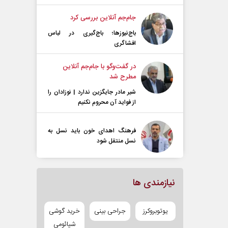
جام‌جم آنلاین بررسی کرد
باج‌نیوزها؛ باج‌گیری در لباس
افشاگری
در گفت‌و‌گو با جام‌جم آنلاین
مطرح شد
شیر مادر جایگزین ندارد | نوزادان را
از فواید آن محروم نکنیم
فرهنگ اهدای خون باید نسل به
نسل منتقل شود
نیازمندی ها
یوتوبروکرز
جراحی بینی
خرید گوشی
شیائومی