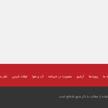
ه ما
پیوندها
آرشیو
عضویت در خبرنامه
آب و هوا
اوقات شرعی
نظر س
ده از مطالب با ذکر منبع بلامانع است.