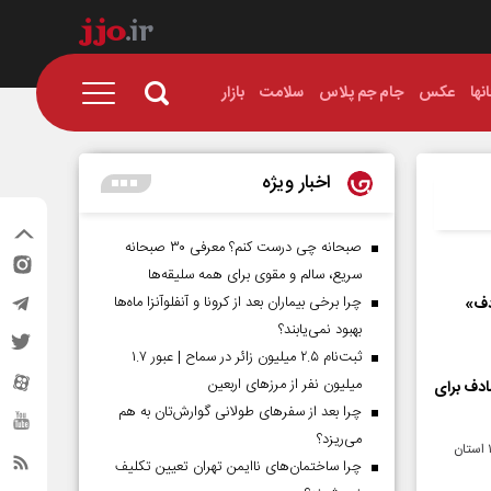
نها
عکس
جام جم پلاس
سلامت
بازار
اخبار ویژه
صبحانه چی درست کنم؟ معرفی ۳۰ صبحانه
سریع، سالم و مقوی برای همه سلیقه‌ها
چرا برخی بیماران بعد از کرونا و آنفلوآنزا ماه‌ها
بهبود نمی‌یابند؟
ثبت‌نام ۲.۵ میلیون زائر در سماح | عبور ۱.۷
میلیون نفر از مرز‌های اربعین
ادف برای
چرا بعد از سفرهای طولانی گوارش‌تان به هم
می‌ریزد؟
سرهنگ حسین ولی تویسرکانی اعلام کرد: ۷۰ درصد جان‌باختگان و ۷۳ درصد مجروحان تصادفات شهری به ۱۵ استان
چرا ساختمان‌های ناایمن تهران تعیین تکلیف