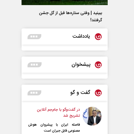
ببینید | وقتی ستاره‌ها قبل از گل جشن
گرفتند!
یادداشت
پیشخوان
گفت و گو
در گفت‌و‌گو با جام‌جم آنلاین
تشریح شد
فاصله ایران با پیشرو‌ان هوش
مصنوعی قابل جبران است