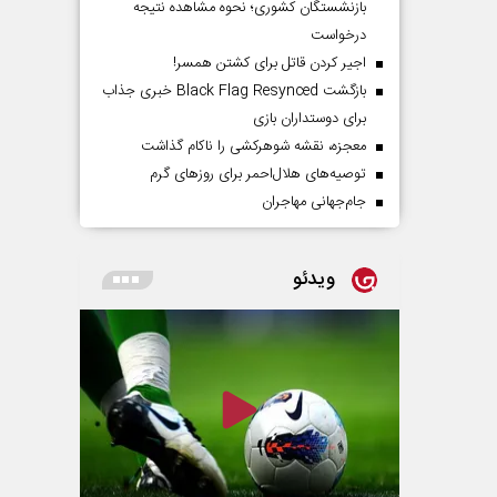
بازنشستگان کشوری؛ نحوه مشاهده نتیجه
درخواست
اجیر کردن قاتل برای کشتن همسر!
بازگشت Black Flag Resynced خبری جذاب
برای دوستداران بازی
معجزه، نقشه شوهرکشی را ناکام گذاشت
توصیه‌های هلال‌احمر برای روز‌های گرم
جام‌جهانی مهاجران
ویدئو