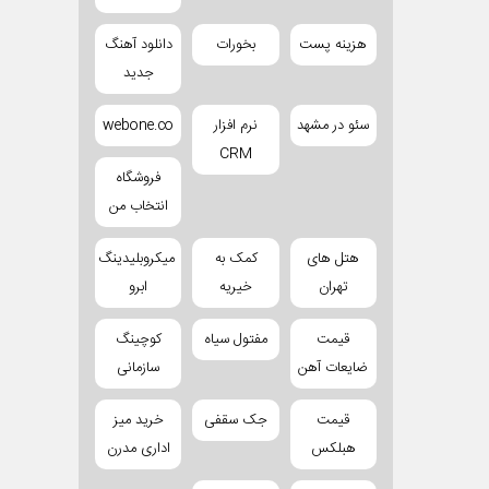
هزینه پست
بخورات
دانلود آهنگ
جدید
سئو در مشهد
نرم افزار
webone.co
CRM
فروشگاه
انتخاب من
هتل های
کمک به
میکروبلیدینگ
تهران
خیریه
ابرو
قیمت
مفتول سیاه
کوچینگ
ضایعات آهن
سازمانی
قیمت
جک سقفی
خرید میز
هبلکس
اداری مدرن