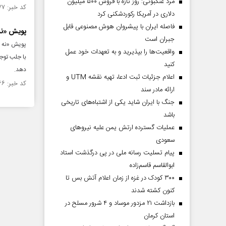
مرد عنکبوتی: روز تازه با فروش ۵۰۰ میلیون
کد خبر: ۱۴۹۷۰۷۷ تاریخ انتشار : ۱۴۰۳/۱۲/۲۶
دلاری در آمریکا رکوردشکنی کرد
فاصله ایران با پیشرو‌ان هوش مصنوعی قابل
پویش «نه 
جبران است
پویش «نه به
واقعیت‌ها را بپذیرید و به تعهدات خود عمل
با جلب توجه
کنید
دهد.
اعلام جزئیات ثبت ادعا، تهیه نقشه UTM و
کد خبر: ۱۴۹۶۸۶۶ تاریخ انتشار : ۱۴۰۳/۱۲/۲۵
ارائه مادر سند
جنگ با ایران شاید یکی از اشتباه‌های تاریخی
باشد
عملیات گسترده ارتش یمن علیه نیروهای
سعودی
پیام تسلیت رسانه ملی در پی درگذشت استاد
ابوالقاسم قاسم‌زاده
۳۰۰ کودک در غزه از زمان اعلام آتش بس تا
کنون کشته شدند
بازداشت ۲۱ مزدور موساد و ۴ شرور مسلح در
استان کرمان