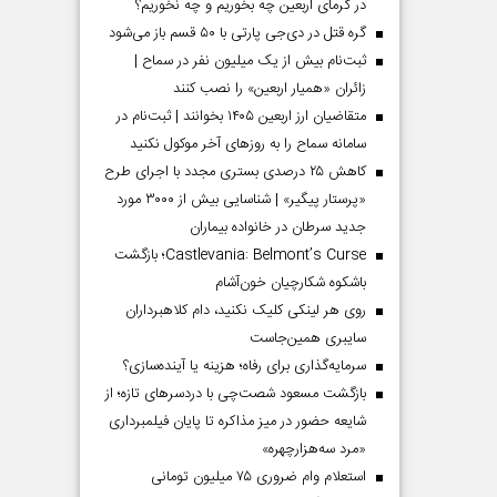
در گرمای اربعین چه بخوریم و چه نخوریم؟
گره قتل در دی‌جی پارتی با ۵۰ قسم باز می‌شود
ثبت‌نام بیش از یک میلیون نفر در سماح |
زائران «همیار اربعین» را نصب کنند
متقاضیان ارز اربعین ۱۴۰۵ بخوانند | ثبت‌نام در
سامانه سماح را به روز‌های آخر موکول نکنید
کاهش ۲۵ درصدی بستری مجدد با اجرای طرح
«پرستار پیگیر» | شناسایی بیش از ۳۰۰۰ مورد
جدید سرطان در خانواده بیماران
Castlevania: Belmont’s Curse؛ بازگشت
باشکوه شکارچیان خون‌آشام
روی هر لینکی کلیک نکنید، دام کلاهبرداران
سایبری همین‌جاست
سرمایه‌گذاری برای رفاه؛ هزینه یا آینده‌سازی؟
بازگشت مسعود شصت‌چی با دردسر‌های تازه؛ از
شایعه حضور در میز مذاکره تا پایان فیلمبرداری
«مرد سه‌هزارچهره»
استعلام وام ضروری ۷۵ میلیون تومانی