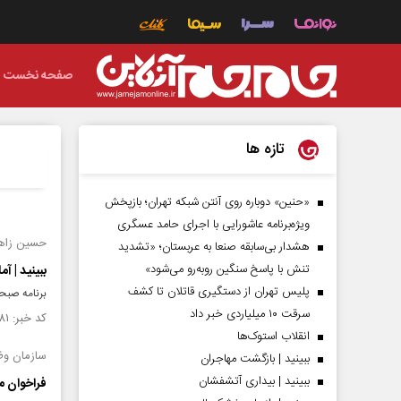
صفحه نخست
تازه ها
«حنین» دوباره روی آنتن شبکه تهران؛ بازپخش
ویژه‌برنامه عاشورایی با اجرای حامد عسگری
حسین زاهد
هشدار بی‌سابقه صنعا به عربستان؛ «تشدید
تنش با پاسخ سنگین روبه‌رو می‌شود»
ببینید | آ
پلیس تهران از دستگیری قاتلان تا کشف
برنامه صبحگاهی
سرقت ۱۰ میلیاردی خبر داد
کد خبر: ۱۵۵۹۹۸۱ تاریخ انتشار : ۱۴۰۵/۰۴/۳۰
انقلاب استوک‌ها
سازمان وظ
ببینید | بازگشت مهاجران
ببینید | بیداری آتشفشان
فراخوان مشمولان متولد ۵