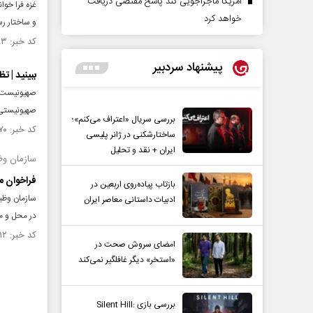
آمریکا ماجراجویی کند پاسخ مقتضی دریافت
غزه فرا خو
خواهد کرد
و ساختار رس
کد خبر: ۱۴۷۹۶۸۳ تاریخ انتشار : ۱۴۰۳/۰۸/۱۲
پیشنهاد سردبیر
ببینید | 
صهیونیست‌ه
صهیونیستی 
بررسی سریال «اعتراف می‌کنم»؛
کد خبر: ۱۴۷۹۵۷۰ تاریخ انتشار : ۱۴۰۳/۰۸/۱۰
ساختارشکنی در ژانر پلیسی
ایران + نقد و تحلیل
سازمان وظی
فراخوان مش
بازتاب پیاده‌روی اربعین در
ادبیات داستانی معاصر ایران
در محل و مر
کد خبر: ۱۴۶۵۳۱۲ تاریخ انتشار : ۱۴۰۳/۰۴/۳۰
امضای سروش صحت در
«استخر» دیگر غافلگیر نمی‌کند
بررسی بازی Silent Hill: