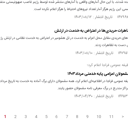
انده شدند، با این حال آمارهای واقعی با آمارهای منتشر شده توسط رژیم غاصب صهیونیستی مت
می این رژیم هرگز آمار تعداد نیروهای احتیاط را هرگز اعلام نکرده است.
تظاهرات حریدی‌ها در اعتراض به خدمت در ارتش
ای حریدی مقابل محل اعزام به خدمت در تل هشومیر در اعتراض به خدمت نظامی در ارتش رژی
دست به تظاهرات زدند.
فه عمومی فراجا اعلام کرد؛
مولان اعزامی پایه خدمتی مرداد۱۴۰۳
اکز مندرج در برگ معرفی نامه مشمولان حضور یابند.
1
2
3
4
5
6
7
8
9
10
11
>