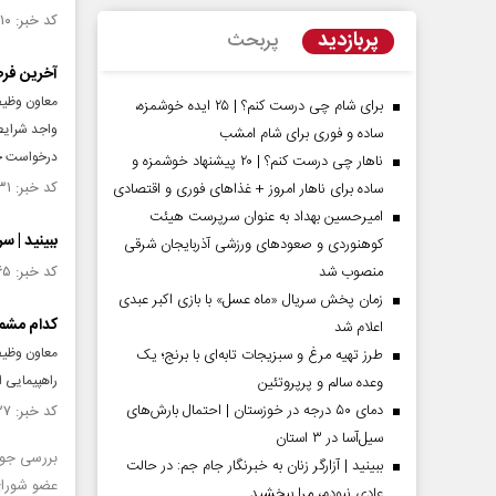
کد خبر: ۱۵۱۹۶۱۰ تاریخ انتشار : ۱۴۰۴/۰۷/۰۲
پربازدید
پربحث
آخرین فرصت
برای شام چی درست کنم؟ | ۲۵ ایده خوشمزه،
ساده و فوری برای شام امشب
درخواست خود
ناهار چی درست کنم؟ | ۲۰ پیشنهاد خوشمزه و
کد خبر: ۱۵۱۸۶۳۱ تاریخ انتشار : ۱۴۰۴/۰۶/۲۶
ساده برای ناهار امروز + غذاهای فوری و اقتصادی
امیرحسین بهداد به عنوان سرپرست هیئت
ببینید | س
کوهنوردی و صعودهای ورزشی آذربایجان شرقی
منصوب شد
کد خبر: ۱۵۱۳۲۶۵ تاریخ انتشار : ۱۴۰۴/۰۵/۱۴
زمان پخش سریال «ماه عسل» با بازی اکبر عبدی
کدام مشمو
اعلام شد
معاون وظیف
طرز تهیه مرغ و سبزیجات تابه‌ای با برنج؛ یک
راهپیمایی ا
وعده سالم و پرپروتئین
دمای ۵۰ درجه در خوزستان | احتمال بارش‌های
کد خبر: ۱۵۱۱۲۲۷ تاریخ انتشار : ۱۴۰۴/۰۴/۳۱
سیل‌آسا در ۳ استان
بررسی جوا
ببینید | آزارگر زنان به خبرنگار جام جم: در حالت
عضو شورای
عادی نبودم، مرا ببخشید