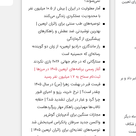
نمی‌شوند؟
لاعیه‌ای تمام مشمولان غایب و غیر غایب متولد سال‌های ۱۳۵۵ تا ۱۳۸۷ را برای تعیین
آمار معلولیت در ایران | بیش از ۱۰.۵ میلیون نفر
با محدودیت عملکردی زندگی می‌کنند
توصیه‌های طب سنتی برای زائران اربعین |
بهترین نوشیدنی ضد عطش و راهکارهای
پیشگیری از گرمازدگی
راز ماندگاری «رادیو اربعین» از زبان دو گوینده؛
.
رسانه‌ای که حسینیه است
ستارگانی که در جام جهانی ۲۰۲۶ بازی نکردند
آغاز رسمی برنامه‌های اربعین ۱۴۰۵ در مرز‌ها |
ثبت‌نام سماح به ۱.۷ میلیون نفر رسید
ومی فرماندهی انتظامی استان البرز از فراخوان تمامی مشمولان اعزامی بهمن‌ماه سال ۱۴۰۴ خبر داد و بر
قیمت قبر در بهشت زهرا (س) در سال ۱۴۰۵
چقدر است؟ | نرخ خرید، رزرو و احیای قبور
چرا گرد و غبار در ایران تشدید شد؟ | حقابه
تالاب‌ها مهم‌ترین راهکار مهار ریزگردهاست
مجازات سنگین برای آدم‌ربایان گوش‌بر
اه دیگر
واکسن جدید سرطان پانکراس امیدبخش شد
 از شکاف
توصیه‌های تغذیه‌ای برای زائران اربعین ۱۴۰۵ |
 سمت