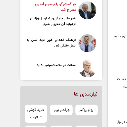
در گفت‌و‌گو با جام‌جم آنلاین
مطرح شد
شیر مادر جایگزین ندارد | نوزادان را
از فواید آن محروم نکنیم
آنهم حدود
فرهنگ اهدای خون باید نسل به
نسل منتقل شود
عدالت در سلامت میانبر ندارد
ط خدمت
ری
نیازمندی ها
یوتوبروکرز
جراحی بینی
خرید گوشی
شیائومی
ل‌کشی در نوار