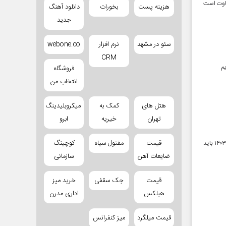
فاوت است
هزینه پست
بخورات
دانلود آهنگ
جدید
سئو در مشهد
نرم افزار
webone.co
CRM
م
فروشگاه
انتخاب من
هتل های
کمک به
میکروبلیدینگ
تهران
خیریه
ابرو
قیمت
مفتول سیاه
کوچینگ
سازمان وظیفه عمومی فراجا در اطلاعیه‌ای اعلام کرد، همه مشمولان دارای برگ آماده به خدمت به تاریخ مرداد۱۴۰۳ باید
ضایعات آهن
سازمانی
قیمت
جک سقفی
خرید میز
هبلکس
اداری مدرن
قیمت میلگرد
میز کنفرانس