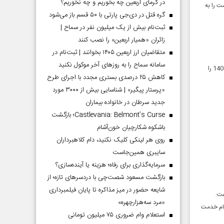
در گرمای اربعین چه بخوریم و چه نخوریم؟
ت را به
گره قتل در دی‌جی پارتی با ۵۰ قسم باز می‌شود
ثبت‌نام بیش از یک میلیون نفر در سماح |
زائران «همیار اربعین» را نصب کنند
متقاضیان ارز اربعین ۱۴۰۵ بخوانند | ثبت‌نام در
سامانه سماح را به روز‌های آخر موکول نکنید
معاون وظیفه عمومی فرماندهی انتظامی استان قزوین مشمولان اعزام به خدمت مقدس سربازی در آذرماه 1404 را
کاهش ۲۵ درصدی بستری مجدد با اجرای طرح
«پرستار پیگیر» | شناسایی بیش از ۳۰۰۰ مورد
جدید سرطان در خانواده بیماران
Castlevania: Belmont’s Curse؛ بازگشت
باشکوه شکارچیان خون‌آشام
روی هر لینکی کلیک نکنید، دام کلاهبرداران
سایبری همین‌جاست
سرمایه‌گذاری برای رفاه؛ هزینه یا آینده‌سازی؟
بازگشت مسعود شصت‌چی با دردسر‌های تازه؛ از
شایعه حضور در میز مذاکره تا پایان فیلمبرداری
فت:
«مرد سه‌هزارچهره»
نجام خدمت
استعلام وام ضروری ۷۵ میلیون تومانی