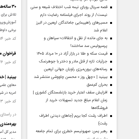
۳۰ ساله‌ها پای تخته!
قصه سریال رویای نیمه شب اختلاف شیعه و سنی
نیست/ از روند اجرای فیلمنامه رضایت دارم
تلاش برای ت
مسیر‌های راهپیمایی جاماندگان اربعین در البرز
آموزش‌وپرو
اعلام شد
برخی داوطل
به جای مانده از نقل و انتقالات؛ سپاهان و
کد خبر: ۱۴۹۵۷۱۴ تاریخ انتشار : ۱۴۰۳/۱۲/۱۵
پرسپولیس سد ساختند!
فراخوان مش
قیمت سکه و طلا در بازار آزاد در ۱۰ مرداد ۱۴۰۵
جزئیات تازه از قتل مادر و دختر با جوهرنمک
کد خبر: ۱۴۹۴۲۴۶ تاریخ انتشار : ۱۴۰۳/۱۲/۰۱
رسانه‌های برون‌مرزی راویان جهانی اربعین
ببینید | «چهل روز » محسن چاووشی منتشر شد
ببینید | 
بحران کم‌عمق
افزایش سقف اعتبار خرید بازنشستگان کشوری |
امریه در شرکت‌ه
زمان اعلام مبلغ جدید تسهیلات خرید از
کد خبر: ۱۴۸۵۹۷۳ تاریخ انتشار : ۱۴۰۳/۰۹/۲۷
فروشگاه‌ها
در راستای
اطراف رشت کجا بریم (جاهای دیدنی اطراف
رشت)
بهره‌مندی یک‌هزار و ۸۲۵ سرباز در ی
رهبر یمن: صهیونیسم خطری برای تمام جامعه
مدیر کل آم