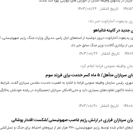
ری یدیعوت آحارانوت خبر داد؛
جدید در کابینه نتانیاهو
ی یدیعوت آحارانوت دیروز دوشنبه از استعفای ایال زامیر، مدیرکل وزارت جنگ رژیم صهیونیستی، 
از برکناری گالانت وزیر جنگ سابق خبر داد.
ن وظیفه عمومی فراجا اعلام کرد؛
 متأهل/ ۵ ماه کسر خدمت برای فرزند سوم
مهری، رئیس سازمان وظیفه عمومی فراجا با اشاره به اهمیت خدمت مقدس سربازی گفت، شرای
ذشته تاکنون تفاوت‌های بسیاری دارد و حتی‌الامکان سربازان تحصیلکرده در رشته خودشان به‌کارگی
بحران سربازان فراری در ارتش رژیم غاصب صهیونیستی/شکست اقتدار پوشالی
بر اساس آمارهای اعلام ‌شده توسط رژیم صهیونیستی، ۳۶۰ هزار نفر از نیروهای احتیاط برای جنگ و نس