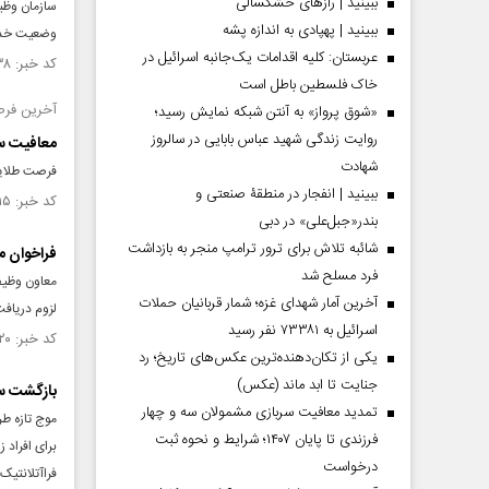
ببینید | رازهای خشکسالی
ببینید | پهپادی به اندازه پشه
وضعیت خدمت
عربستان: کلیه اقدامات یک‌جانبه اسرائیل در
کد خبر: ۱۵۵۲۳۳۸ تاریخ انتشار : ۱۴۰۵/۰۲/۲۶
خاک فلسطین باطل است
آخرین فرص
«شوق پرواز» به آنتن شبکه نمایش رسید؛
روایت زندگی شهید عباس بابایی در سالروز
معافیت سر
شهادت
فرصت طلایی 
ببینید | انفجار در منطقۀ صنعتی و
کد خبر: ۱۵۴۹۵۱۵ تاریخ انتشار : ۱۴۰۵/۰۲/۰۳
بندر«جبل‌علی» در دبی
شائبه تلاش برای ترور ترامپ منجر به بازداشت
فراخوان مشمولان به
فرد مسلح شد
آخرین آمار شهدای غزه؛ شمار قربانیان حملات
لزوم دریافت
اسرائیل به ۷۳۳۸۱ نفر رسید
کد خبر: ۱۵۳۹۴۲۰ تاریخ انتشار : ۱۴۰۴/۱۱/۰۱
یکی از تکان‌دهنده‌ترین عکس‌های تاریخ؛ رد
جنایت تا ابد ماند (عکس)
بازگشت سر
تمدید معافیت سربازی مشمولان سه و چهار
موج تازه طر
فرزندی تا پایان ۱۴۰۷؛ شرایط و نحوه ثبت
درخواست
فراآتلانتیک