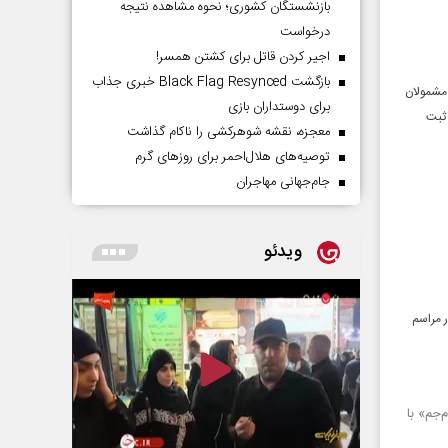
بازنشستگان کشوری؛ نحوه مشاهده نتیجه
درخواست
اجیر کردن قاتل برای کشتن همسر!
بازگشت Black Flag Resynced خبری جذاب
ن سال ‏‏۱۴۰۴ اجرا می‌شود، لذا مشمولان
برای دوستداران بازی
دفاتر ‏خدمات الکترونیک انتظامی پلیس+۱۰ برای ثبت
معجزه، نقشه شوهرکشی را ناکام گذاشت
توصیه‌های هلال‌احمر برای روز‌های گرم
جام‌جهانی مهاجران
ویدئو
 مراسم
جم» با