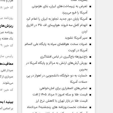
بشریت است
هزار و ۸۲۵ سرباز در یگانهای وظیفه استان از آموزش های مهارتی بهره مند شدند.
تعرض به زیرساخت‌های ایران، بنای هژمونی
کد خبر: ۱۴۸۱۵۹۸ تاریخ انتشار : ۱۴۰۳/۰۸/۲۶
آمریکا را فرو می‌ریزد
روزنامه عب
آمریکا پایان دور جدید تجاوز به ایران را اعلام کرد
انهدام کامل سه فروند هواپیمای اف ۳۵ در الازرق
ریزش‌های 
اردن
روزنامه عبر
سپر آمریکا نشوید
یک هفته پس 
ضربات سخت هوافضای سپاه به پایگاه علی السالم
کد خبر: ۱۴۸۱۱۲۹ تاریخ انتشار : ۱۴۰۳/۰۸/۲۲
آمریکا در کویت
رئیس سازما
باج‌نیوزها؛ باج‌گیری در لباس افشاگری
یورش آرش‌های ارتش به مراکز و پایگاه‌ آمریکا در
معافیت‌های سربازان
بحرین
سردار تقی 
خسارت به دو خوابگاه دانشجویی در اهواز در پی
سربازی از گ
حملات آمریکا
می‌شوند.
تماس‌های اضطراری برای امان‌‌خواهی
کد خبر: ۱۴۸۰۸۰۷ تاریخ انتشار : ۱۴۰۳/۰۸/۲۰
قیمت طلا و سکه امروز ۱۱ مرداد ۱۴۰۵ | افت
قیمت طلا در بازار تهران با کاهش نرخ ارز
ببینید ا 
صفحات نخست‌روزنامه ها‌ی پنجشنبه‌۸ مردادماه