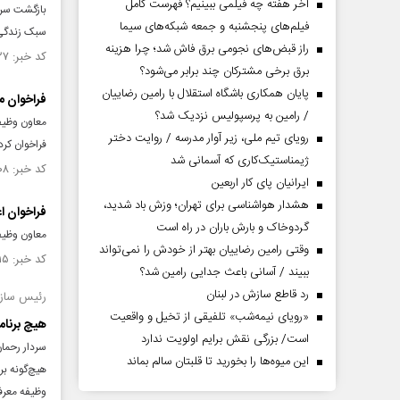
آخر هفته چه فیلمی ببینیم؟ فهرست کامل
بازگشت سربا
فیلم‌های پنجشنبه و جمعه شبکه‌های سیما
سبک زندگی 
راز قبض‌های نجومی برق فاش شد؛ چرا هزینه
کد خبر: ۱۵۳۶۳۲۷ تاریخ انتشار : ۱۴۰۴/۱۰/۰۷
برق برخی مشترکان چند برابر می‌شود؟
پایان همکاری باشگاه استقلال با رامین رضاییان
فراخوان م
/ رامین به پرسپولیس نزدیک شد؟
رویای تیم ملی، زیر آوار مدرسه / روایت دختر
فراخوان کرد
ژیمناستیک‌کاری که آسمانی شد
کد خبر: ۱۵۲۸۷۰۸ تاریخ انتشار : ۱۴۰۴/۰۸/۲۷
ایرانیان پای کار اربعین
هشدار هواشناسی برای تهران؛ وزش باد شدید،
فراخوان اعز
گردوخاک و بارش باران در راه است
معاون وظيفه ع
وقتی رامین رضاییان بهتر از خودش را نمی‌تواند
کد خبر: ۱۵۲۴۲۱۵ تاریخ انتشار : ۱۴۰۴/۰۸/۰۱
ببیند / آسانی باعث جدایی رامین شد؟
رد قاطع سازش در لبنان
رئیس سازم
«رویای نیمه‌شب» تلفیقی از تخیل و واقعیت
هیچ برنام
است/ بزرگی نقش برایم اولویت ندارد
سردار رحما
این میوه‌ها را بخورید تا قلبتان سالم بماند
هیچ‌گونه بر
وظیفه معرف