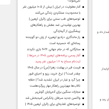
نمی‌شوند؟
آمار معلولیت در ایران | بیش از ۱۰.۵ میلیون نفر
با محدودیت عملکردی زندگی می‌کنند
توصیه‌های طب سنتی برای زائران اربعین |
بهترین نوشیدنی ضد عطش و راهکارهای
پیشگیری از گرمازدگی
دار داد و
راز ماندگاری «رادیو اربعین» از زبان دو گوینده؛
رسانه‌ای که حسینیه است
ستارگانی که در جام جهانی ۲۰۲۶ بازی نکردند
آغاز رسمی برنامه‌های اربعین ۱۴۰۵ در مرز‌ها |
ثبت‌نام سماح به ۱.۷ میلیون نفر رسید
قیمت قبر در بهشت زهرا (س) در سال ۱۴۰۵
پایدار
چقدر است؟ | نرخ خرید، رزرو و احیای قبور
چرا گرد و غبار در ایران تشدید شد؟ | حقابه
تالاب‌ها مهم‌ترین راهکار مهار ریزگردهاست
مجازات سنگین برای آدم‌ربایان گوش‌بر
واکسن جدید سرطان پانکراس امیدبخش شد
، رعد و
توصیه‌های تغذیه‌ای برای زائران اربعین ۱۴۰۵ |