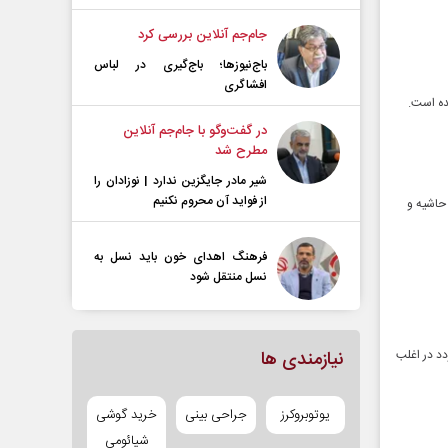
جام‌جم آنلاین بررسی کرد
باج‌نیوزها؛ باج‌گیری در لباس
افشاگری
ده است.
در گفت‌و‌گو با جام‌جم آنلاین
مطرح شد
شیر مادر جایگزین ندارد | نوزادان را
از فواید آن محروم نکنیم
حاشیه و
فرهنگ اهدای خون باید نسل به
نسل منتقل شود
دد در اغلب
نیازمندی ها
یوتوبروکرز
جراحی بینی
خرید گوشی
شیائومی