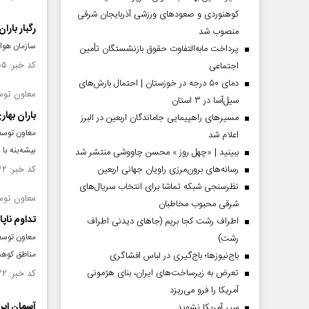
کوهنوردی و صعودهای ورزشی آذربایجان شرقی
رگبار باران و 
منصوب شد
سازمان هواشناسی اعلام ک
پرداخت مابه‌التفاوت حقوق بازنشستگان تأمین
کد خبر: ۱۵۴۸۰۰۵ تاریخ انتشار : ۱۴۰۵/۰۱/۱۹
اجتماعی
دمای ۵۰ درجه در خوزستان | احتمال بارش‌های
معاون توسع
سیل‌آسا در ۳ استان
باران بهاری ۷۷میلی‌متری در م
مسیر‌های راهپیمایی جاماندگان اربعین در البرز
معاون توسعه
اعلام شد
بیشه‌بنه با ۷۷.۸ میلی‌متر گزارش شد.
ببینید | «چهل روز » محسن چاووشی منتشر شد
رسانه‌های برون‌مرزی راویان جهانی اربعین
کد خبر: ۱۵۴۷۹۶۲ تاریخ انتشار : ۱۴۰۵/۰۱/۱۸
نظرسنجی شبکه تماشا برای انتخاب سریال‌های
معاون توس
شرقی محبوب مخاطبان
تداوم ناپ
اطراف رشت کجا بریم (جاهای دیدنی اطراف
معاون توسع
رشت)
مناطق کوهس
باج‌نیوزها؛ باج‌گیری در لباس افشاگری
تعرض به زیرساخت‌های ایران، بنای هژمونی
کد خبر: ۱۵۴۷۸۲۲ تاریخ انتشار : ۱۴۰۵/۰۱/۱۷
آمریکا را فرو می‌ریزد
آسمان ایران تا ۲۰ اسفند برف
سپر آمریکا نشوید