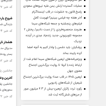
لغو تحریم‌های ایران از سوی آمریکا صحت ندارد
استان‌های 
عملیات گسترده ارتش یمن علیه نیروهای سعودی
کد خبر: ۱۵۴۳۶۷۷ تاریخ انتشار : ۱۴۰۴/۱۲/۰۲
پاسخ قانون به خشونت در قاب اینستاگرام
آخر هفته چه فیلمی ببینیم؟ فهرست کامل
شروع بارش
فیلم‌های پنجشنبه و جمعه شبکه‌های سیما
بارندگی شدی
هنرمند منحصر‌به‌فردی را از دست دادیم/ پخش ۲
کد خبر: ۱۵۴۲۷۶۴ تاریخ انتشار : ۱۴۰۴/۱۱/۲۶
مجموعه تلویزیونی جدید زنده‌یاد عبدی در آینده
نزدیک
هشدار نار
پزشکیان: باید دشمن را وادار کنیم به آنچه امضا
مدیرکل مدی
کرده پایبند بماند
بستر رودخان
ویژه‌برنامه‌های اربعین شبکه‌های سیما اعلام شد؛ از
کد خبر: ۱۵۴۲۷۵۲ تاریخ انتشار : ۱۴۰۴/۱۱/۲۶
ارتباط زنده با کربلا تا روایت بزرگ‌ترین اجتماع
جانشین پلی
معنوی جهان
اربعین ۱۴۰۵ در قاب صدا؛ روایت بزرگ‌ترین اجتماع
آخرین وضع
شیعیان از شبکه‌های رادیویی
جانشین پلیس
رکورد تردد زائران اربعین؛ بیش از ۴.۳ میلیون عبور
محور‌های ش
از مرزهای شش‌گانه ثبت شد
کد خبر: ۱۵۴۲۴۳۲ تاریخ انتشار : ۱۴۰۴/۱۱/۲۳