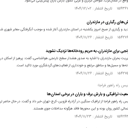
واقع در شمال‌غرب، سواحل مرکزی و غربی کشور، بارش باران پیش‌بینی می‌شود.
‌های رگباری در مازندران
د و رگباری از صبح امروز یکشنبه در استان مازندران آغاز شده و موجب آبگرفتگی معابر شهری ش
نجی برای مازندران، به حریم رودخانه‌ها نزدیک نشوید
ریت بحران مازندران با اشاره به صدور هشدار سطح نارنجی هواشناسی، گفت: پرهیز از اسکان در 
ه‌ها و مسیل‌ها و مناطق مرتفع و خودداری از فعالیت‌های گردشگری مورد تاکید است.
س راه راهور فراجا؛
یت ترافیکی و بارش برف و باران در برخی استان‌ها
 راه راهور فراجا از ترافیک سنگین در آزادراه قزوین–کرج–تهران خبر داد و گفت: در حال حاضر تر
مالی کشور روان بوده و این محور‌ها فاقد هرگونه مداخلات جوی هستند.