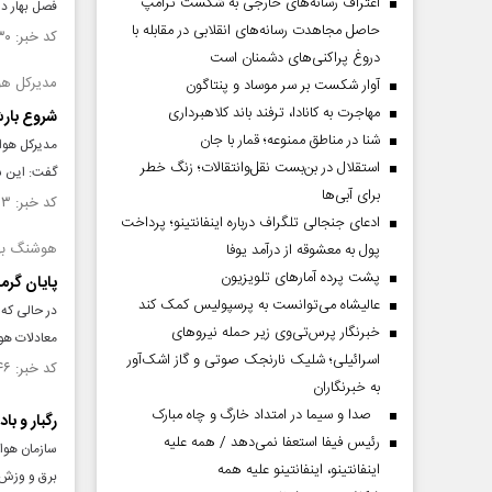
اعتراف رسانه‌های خارجی به شکست ترامپ
فصل بهار در
حاصل مجاهدت رسانه‌های انقلابی در مقابله با
کد خبر: ۱۵۵۹۱۳۰ تاریخ انتشار : ۱۴۰۵/۰۴/۲۳
دروغ پراکنی‌های دشمنان است
مدیرکل هوا
آوار شکست بر سر موساد و پنتاگون
مهاجرت به کانادا، ترفند باند کلاهبرداری
شروع بارش
شنا در مناطق ممنوعه؛ قمار با جان
مدیرکل هواش
استقلال در بن‌بست نقل‌وانتقالات؛ زنگ خطر
گفت: این سا
برای آبی‌ها
کد خبر: ۱۵۵۷۲۳۳ تاریخ انتشار : ۱۴۰۵/۰۴/۰۶
ادعای جنجالی تلگراف درباره اینفانتینو؛ پرداخت
هوشنگ بهز
پول به معشوقه از درآمد یوفا
پشت پرده آمارهای تلویزیون
پایان گرما
عالیشاه می‌توانست به پرسپولیس کمک کند
در حالی که 
خبرنگار پرس‌تی‌وی زیر حمله نیروهای
معادلات هوا
اسرائیلی؛ شلیک نارنجک صوتی و گاز اشک‌آور
کد خبر: ۱۵۵۶۹۴۶ تاریخ انتشار : ۱۴۰۵/۰۴/۰۱
به خبرنگاران
صدا و سیما در امتداد خارگ و چاه مبارک
رگبار و با
رئیس فیفا استعفا نمی‌دهد / همه علیه
سازمان هواش
اینفانتینو، اینفانتینو علیه همه
برق و وزش 