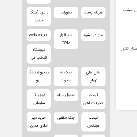
انی امشب
هزینه پست
بخورات
دانلود آهنگ
جدید
سئو در مشهد
نرم افزار
webone.co
CRM
سی کشور نسبت به تشدید فعالیت سامانه بارشی طی فردا و پس فردا (۱۸ و ۱۹ بهمن) در ۱۲ استان کشور
فروشگاه
انتخاب من
هتل های
کمک به
میکروبلیدینگ
تهران
خیریه
ابرو
قیمت
مفتول سیاه
کوچینگ
ضایعات آهن
سازمانی
قیمت
جک سقفی
خرید میز
هبلکس
اداری مدرن