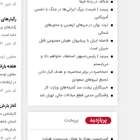
شکاف در بدنه فیفا
کد خبر: ۱۵۵۶۰۴۲ تاریخ انتشار : ۱۴۰۵/۰۳/۲۵
ببینید | غنیمت بزرگ ایرانی‌ها در جنگ با دشمن
آمریکایی
رگبارهای 
تردد روان در مرزهای اربعینی و محورهای
رگبارهای پر
شمالی
داده است.
فاصله ایران با پیشرو‌ان هوش مصنوعی قابل
کد خبر: ۱۵۵۰۲۲۱ تاریخ انتشار : ۱۴۰۵/۰۲/۰۹
جبران است
ببینید | رئیس‌جمهور: استعفاء نخواهم داد و
معاون توس
می‌ایستم
هفته بارا
«محاصره در برابر محاصره» و هدف قرار دادن
معاون توسع
تجمع نیروهای سعودی
در ارتفاعات
خبرنگاران پشت سد کمیته‌های وزارت کار
کد خبر: ۱۵۴۹۶۵۴ تاریخ انتشار : ۱۴۰۵/۰۲/۰۵
واشنگتن مدعی قطع مبادلات مالی تهران شد
آغاز بارش 
پربازدید
پربحث
بارش‌ها در 
کد خبر: ۱۵۴۸۳۹۵ تاریخ انتشار : ۱۴۰۵/۰۱/۲۳
امیرحسین بهداد به عنوان سرپرست هیئت