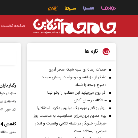
صفحه نخست
تازه ها
حملات رسانه‌ای علیه شبکه سحر آذری
تشکر از «زمانه» و درخواست پخش مجدد
«صبح جمعه با شما»
رگبار باران و
اگر روح می‌بینید این مطلب را بخوانید!
میانکاله در میان آتش
رعدوبرق پی
ارزش واقعی مهره یک میلیون دلاری استقلال!
کد خبر: ۱۵۶۱۶۰۷ تاریخ انتشار : ۱۴۰۵/۰۵/۱۲
پیام معاون برون‌مرزی صداوسیما به مناسبت روز
خبرنگار؛ خبرنگار در نقطه تلاقی واقعیت و افکار
کاهش 24 درصدی بارندگی های استان یزد نسبت به متوسط بلندمدت
عمومی ایستاده است