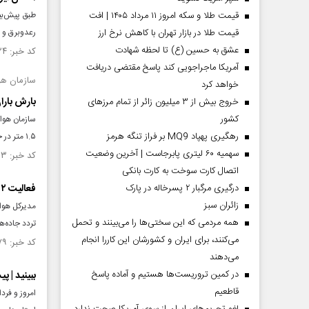
قیمت طلا و سکه امروز ۱۱ مرداد ۱۴۰۵ | افت
قیمت طلا در بازار تهران با کاهش نرخ ارز
رعدوبرق و 
عشق به حسین (ع) تا لحظه شهادت
کد خبر: ۱۵۴۵۵۲۴ تاریخ انتشار : ۱۴۰۴/۱۲/۱۷
آمریکا ماجراجویی کند پاسخ مقتضی دریافت
سازمان هو
خواهد کرد
بارش باران در ۱۳ اس
خروج بیش از ۳ میلیون زائر از تمام مرز‌های
کشور
رهگیری پهپاد MQ9 بر فراز تنگه هرمز
۱.۵ متر در خلیج فارس، تنگه هرمز و دریای عمان هشدار داد.
سهمیه ۶۰ لیتری پابرجاست | آخرین وضعیت
کد خبر: ۱۵۴۵۴۶۳ تاریخ انتشار : ۱۴۰۴/۱۲/۱۶
اتصال کارت سوخت به کارت بانکی
درگیری مرگبار ۲ پسرخاله در پارک
فعالیت ۲ سامانه بارشی پیاپی در مازندران
‌زائران سبز
مدیرکل هواش
همه مردمی که این سختی‌ها را می‌بینند و تحمل
تردد جاده‌
می‌کنند، برای ایران و کشورشان این کاررا انجام
کد خبر: ۱۵۴۴۱۷۹ تاریخ انتشار : ۱۴۰۴/۱۲/۰۵
می‌دهند
در کمین تروریست‌ها هستیم و آماده پاسخ
ببینید | پ
قاطعیم
امروز و فرد