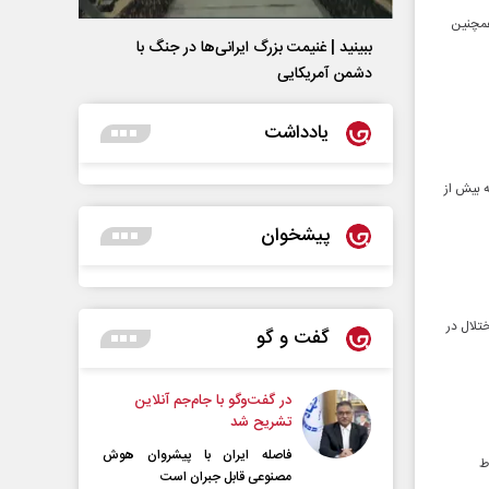
ران و همچنین
ببینید | غنیمت بزرگ ایرانی‌ها در جنگ با
دشمن آمریکایی
یادداشت
ع موج به بیش از
پیشخوان
تلال در
گفت و گو
در گفت‌و‌گو با جام‌جم آنلاین
تشریح شد
فاصله ایران با پیشرو‌ان هوش
ط
مصنوعی قابل جبران است