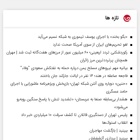
تازه ها
«بگو بخند» با اجرای یوسف تیموری به شبکه نسیم می‌آید
لغو تحریم‌های ایران از سوی آمریکا صحت ندارد
رکوردشکنی تردد اربعینی؛ ۶۰ میلیون عبور از مرزهای هفت‌گانه ثبت شد | مهران
همچنان پرترددترین مرز زائران
بیانیه مهم نیروهای مسلح یمن درباره حمله به نفتکش سعودی "وفاء"
فاجعه صاعقه در هند؛ ۱۴ نفر در ایالت جارکند جان باختند
«حنین» دوباره روی آنتن شبکه تهران؛ بازپخش ویژه‌برنامه عاشورایی با اجرای
حامد عسگری
هشدار بی‌سابقه صنعا به عربستان؛ «تشدید تنش با پاسخ سنگین روبه‌رو
می‌شود»
پلیس تهران از دستگیری قاتلان تا کشف سرقت ۱۰ میلیاردی خبر داد
انقلاب استوک‌ها
ببینید | بازگشت مهاجران
ببینید | بیداری آتشفشان