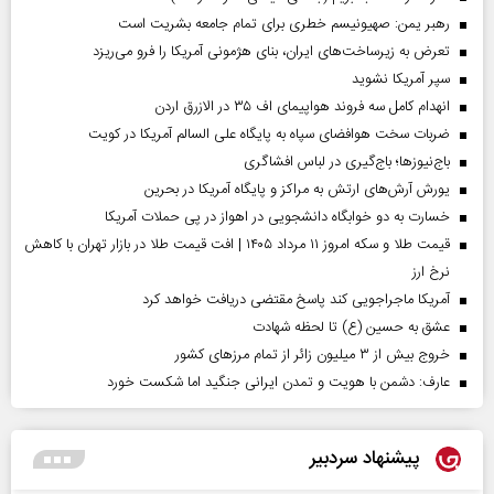
رهبر یمن: صهیونیسم خطری برای تمام جامعه بشریت است
تعرض به زیرساخت‌های ایران، بنای هژمونی آمریکا را فرو می‌ریزد
سپر آمریکا نشوید
انهدام کامل سه فروند هواپیمای اف ۳۵ در الازرق اردن
ضربات سخت هوافضای سپاه به پایگاه علی السالم آمریکا در کویت
باج‌نیوزها؛ باج‌گیری در لباس افشاگری
یورش آرش‌های ارتش به مراکز و پایگاه‌ آمریکا در بحرین
خسارت به دو خوابگاه دانشجویی در اهواز در پی حملات آمریکا
قیمت طلا و سکه امروز ۱۱ مرداد ۱۴۰۵ | افت قیمت طلا در بازار تهران با کاهش
نرخ ارز
آمریکا ماجراجویی کند پاسخ مقتضی دریافت خواهد کرد
عشق به حسین (ع) تا لحظه شهادت
خروج بیش از ۳ میلیون زائر از تمام مرز‌های کشور
عارف: دشمن با هویت و تمدن ایرانی جنگید اما شکست خورد
پیشنهاد سردبیر