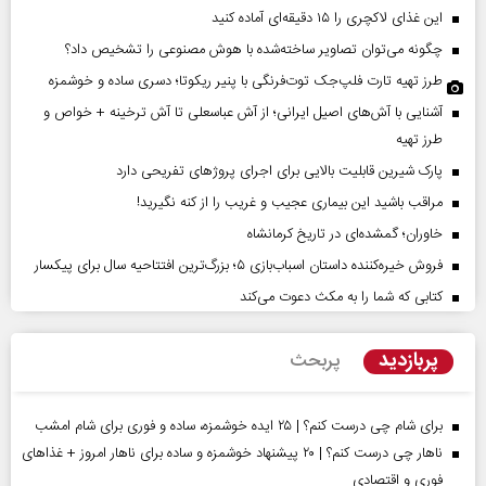
این غذای لاکچری را ۱۵ دقیقه‌ای آماده کنید
چگونه می‌توان تصاویر ساخته‌شده با هوش مصنوعی را تشخیص داد؟
طرز تهیه تارت فلپ‌جک توت‌فرنگی با پنیر ریکوتا؛ دسری ساده و خوشمزه
آشنایی با آش‌های اصیل ایرانی؛ از آش عباسعلی تا آش ترخینه + خواص و
طرز تهیه
پارک شیرین قابلیت‌ بالایی برای اجرای پروژهای تفریحی دارد
مراقب باشید این بیماری عجیب و غریب را از کنه نگیرید!
خاوران؛ گمشده‌ای در تاریخ کرمانشاه
فروش خیره‌کننده داستان اسباب‌بازی ۵؛ بزرگ‌ترین افتتاحیه سال برای پیکسار
کتابی که شما را به مکث دعوت می‌کند
پربازدید
پربحث
برای شام چی درست کنم؟ | ۲۵ ایده خوشمزه، ساده و فوری برای شام امشب
ناهار چی درست کنم؟ | ۲۰ پیشنهاد خوشمزه و ساده برای ناهار امروز + غذاهای
فوری و اقتصادی