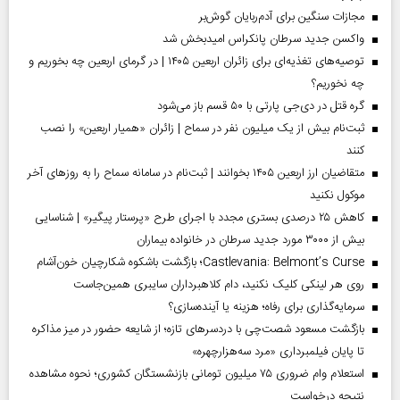
مجازات سنگین برای آدم‌ربایان گوش‌بر
واکسن جدید سرطان پانکراس امیدبخش شد
توصیه‌های تغذیه‌ای برای زائران اربعین ۱۴۰۵ | در گرمای اربعین چه بخوریم و
چه نخوریم؟
گره قتل در دی‌جی پارتی با ۵۰ قسم باز می‌شود
ثبت‌نام بیش از یک میلیون نفر در سماح | زائران «همیار اربعین» را نصب
کنند
متقاضیان ارز اربعین ۱۴۰۵ بخوانند | ثبت‌نام در سامانه سماح را به روز‌های آخر
موکول نکنید
کاهش ۲۵ درصدی بستری مجدد با اجرای طرح «پرستار پیگیر» | شناسایی
بیش از ۳۰۰۰ مورد جدید سرطان در خانواده بیماران
Castlevania: Belmont’s Curse؛ بازگشت باشکوه شکارچیان خون‌آشام
روی هر لینکی کلیک نکنید، دام کلاهبرداران سایبری همین‌جاست
سرمایه‌گذاری برای رفاه؛ هزینه یا آینده‌سازی؟
بازگشت مسعود شصت‌چی با دردسر‌های تازه؛ از شایعه حضور در میز مذاکره
تا پایان فیلمبرداری «مرد سه‌هزارچهره»
استعلام وام ضروری ۷۵ میلیون تومانی بازنشستگان کشوری؛ نحوه مشاهده
نتیجه درخواست