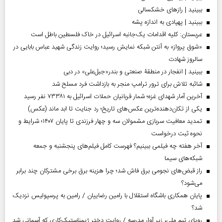
ببینید | رازهای خشکسالی
ببینید | پهپادی به اندازه پشه
عربستان: کلیه اقدامات یک‌جانبه اسرائیل در خاک فلسطین باطل است
«شوق پرواز» به آنتن شبکه نمایش رسید؛ روایت زندگی شهید عباس بابایی در
سالروز شهادت
ببینید | انفجار در منطقۀ صنعتی و بندر«جبل‌علی» در دبی
شائبه تلاش برای ترور ترامپ منجر به بازداشت فرد مسلح شد
آخرین آمار شهدای غزه؛ شمار قربانیان حملات اسرائیل به ۷۳۳۸۱ نفر رسید
یکی از تکان‌دهنده‌ترین عکس‌های تاریخ؛ رد جنایت تا ابد ماند (عکس)
تمدید معافیت سربازی مشمولان سه و چهار فرزندی تا پایان ۱۴۰۷؛ شرایط و
نحوه ثبت درخواست
آخر هفته چه فیلمی ببینیم؟ فهرست کامل فیلم‌های پنجشنبه و جمعه
شبکه‌های سیما
راز قبض‌های نجومی برق فاش شد؛ چرا هزینه برق برخی مشترکان چند برابر
می‌شود؟
پایان همکاری باشگاه استقلال با رامین رضاییان / رامین به پرسپولیس نزدیک
شد؟
رویای تیم ملی، زیر آوار مدرسه / روایت دختر ژیمناستیک‌کاری که آسمانی شد