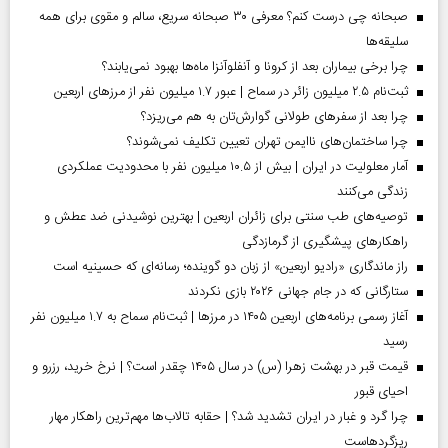
صبحانه چی درست کنم؟ معرفی ۳۰ صبحانه سریع، سالم و مقوی برای همه
سلیقه‌ها
چرا برخی بیماران بعد از کرونا و آنفلوآنزا ماه‌ها بهبود نمی‌یابند؟
ثبت‌نام ۲.۵ میلیون زائر در سماح | عبور ۱.۷ میلیون نفر از مرز‌های اربعین
چرا بعد از سفرهای طولانی گوارش‌تان به هم می‌ریزد؟
چرا ساختمان‌های ناایمن تهران تعیین تکلیف نمی‌شوند؟
آمار معلولیت در ایران | بیش از ۱۰.۵ میلیون نفر با محدودیت عملکردی
زندگی می‌کنند
توصیه‌های طب سنتی برای زائران اربعین | بهترین نوشیدنی ضد عطش و
راهکارهای پیشگیری از گرمازدگی
راز ماندگاری «رادیو اربعین» از زبان دو گوینده؛ رسانه‌ای که حسینیه است
ستارگانی که در جام جهانی ۲۰۲۶ بازی نکردند
آغاز رسمی برنامه‌های اربعین ۱۴۰۵ در مرز‌ها | ثبت‌نام سماح به ۱.۷ میلیون نفر
رسید
قیمت قبر در بهشت زهرا (س) در سال ۱۴۰۵ چقدر است؟ | نرخ خرید، رزرو و
احیای قبور
چرا گرد و غبار در ایران تشدید شد؟ | حقابه تالاب‌ها مهم‌ترین راهکار مهار
ریزگردهاست