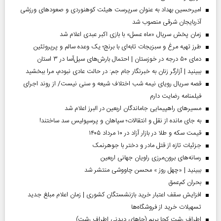
امیرحسین بهداد به عنوان سرپرست هیئت کوهنوردی و صعودهای ورزشی
آذربایجان شرقی منصوب شد
زمان پخش سریال «ماه عسل» با بازی اکبر عبدی اعلام شد
طرز تهیه مرغ و سبزیجات تابه‌ای با برنج؛ یک وعده سالم و پرپروتئین
دمای ۵۰ درجه در خوزستان | احتمال بارش‌های سیل‌آسا در ۳ استان
ببینید | آزارگر زنان به خبرنگار جام جم: در حالت عادی نبودم، مرا ببخشید
قصه سریال رویای نیمه شب اختلاف شیعه و سنی نیست/ از روند اجرای
فیلمنامه رضایت دارم
مسیر‌های راهپیمایی جاماندگان اربعین در البرز اعلام شد
به جای مانده از نقل و انتقالات؛ سپاهان و پرسپولیس سد ساختند!
قیمت سکه و طلا در بازار آزاد در ۱۰ مرداد ۱۴۰۵
جزئیات تازه از قتل مادر و دختر با جوهرنمک
رسانه‌های برون‌مرزی راویان جهانی اربعین
ببینید | «چهل روز » محسن چاووشی منتشر شد
بحران کم‌عمق
افزایش سقف اعتبار خرید بازنشستگان کشوری | زمان اعلام مبلغ جدید
تسهیلات خرید از فروشگاه‌ها
اطراف رشت کجا بریم (جاهای دیدنی اطراف رشت)