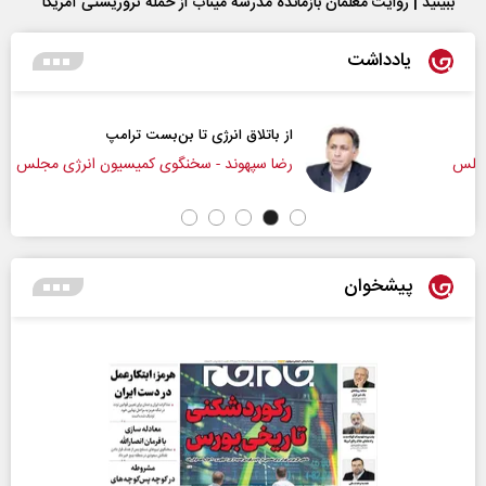
ببینید | روایت معلمان بازمانده مدرسه میناب از حمله تروریستی آمریکا
یادداشت
از باتلاق انرژی تا بن‌بست ترامپ
رضا سپهوند - سخنگوی کمیسیون انرژی مجلس
پیشخوان