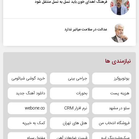
فرهنگ اهدای خون باید نسل به نسل منتقل شود
عدالت در سلامت میانبر ندارد
نیازمندی ها
یوتوبروکرز
جراحی بینی
خرید گوشی شیائومی
هزینه پست
بخورات
دانلود آهنگ جدید
سئو در مشهد
نرم افزار CRM
webone.co
فروشگاه انتخاب من
هتل های تهران
کمک به خیریه
میکروبلیدینگ ابرو
قیمت ضایعات آهن
مفتول سیاه