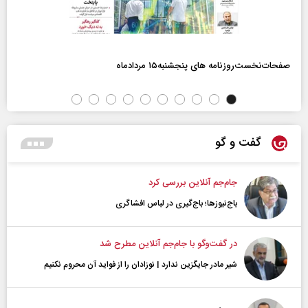
صفحات‌نخست‌روزنامه ها‌ی پنجشنبه‌۱۵ مردادماه
گفت و گو
جام‌جم آنلاین بررسی کرد
باج‌نیوزها؛ باج‌گیری در لباس افشاگری
در گفت‌و‌گو با جام‌جم آنلاین مطرح شد
شیر مادر جایگزین ندارد | نوزادان را از فواید آن محروم نکنیم