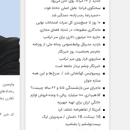
جدید از ۲۴ مرداد روی آنتن می‌رود
سخنگوی فراجا: عامل اصلی حادثه فوت
«حمیدرضا رجب‌زاده» دستگیر شد
۱۰ روز تا جمع‌بندی کل نمرات امتحانات نهایی
ماندگاری مطبوعات در تندباد فضای مجازی
جایزه ۱۰۰ میلیون دلاری برای سر ترامپ
بازدید مدیرکل روابط‌عمومی رسانه ملی از روزنامه
جام‌جم به‌مناسبت روز خبرنگار
سناریوی فرار روی میز ترامپ
خبرنگار چشم بیدار جامعه است
پرسپولیس کهکشانی شد / سرخ‌ها و این همه
ستاره جوان
ماجرای سن بازنشستگی ۵۵ و ۶۲ ساله چیست؟
کلاهبرداری ۱۰۰ میلیارد ریالی با وعده فروش لوازم
تقارن زمان
خانگی ارزان برای تهیه جهیزیه
آمریکا از تفاهم‌نامه تخلف کرد
کد خبر: ۱۴۹۷۳۰۶
18 نیمکت، 18 داستان / سرمربیان لیگ
بیست‌وششم را بشناسید