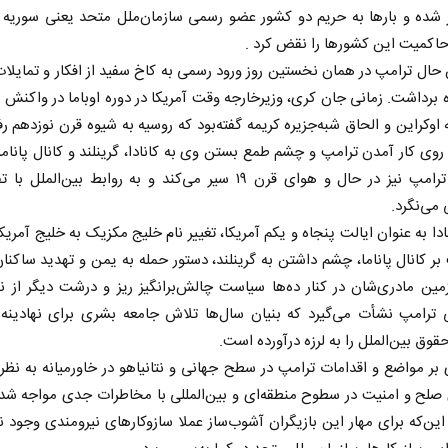
 شده و بارها به حریم دو کشور عضو رسمی سازمان‌ملل متحد یعنی سوریه و
حاکمیت این کشورها را نقض کرد .
حال ترامپ در همان نخستین روز ورود رسمی به کاخ سفید از افکار و تمایلا
 برداشت. زمانی جان کری، وزیرخارجه وقت آمریکا در دوره اوباما در واکنش ب
 اوکراین و الحاق شبه‌جزیره کریمه گفته‌بود که روسیه به شیوه قرن نوزدهم رفت
روی کار آمدن ترامپ و چشم طمع بستن وی به کانادا، گرینلند و کانال پاناما،
می‌رسد ترامپ نیز در حال و هوای قرن ۱۹ سیر می‌کند و به روابط بین‌المل
می‌نگرد.
می در مکتب
آشکار شدن استیصال متجاوزان
نادا به عنوان ایالت پنجاه و یکم آمریکا، تغییر نام خلیج مکزیک به خلیج آمریکا
ر کانال پاناما، چشم داشتن به گرینلند، دستور حمله به یمن و تهدید ساکنان
 نویسنده و
محسن پاک‌آیین - دیپلمات پیشین
ین مادری‌شان در کنار ده‌ها سیاست چالش‌برانگیز ریز و درشت دیگر از ن
 ترامپ نشأت می‌گیرد که بنیان سال‌ها تلاش جامعه بشری برای نهادینه
قوق بین‌الملل را به لرزه درآورده است.
 بر مواضع و اقدامات ترامپ در سطح جهانی و نتانیاهو در خاورمیانه به نظر
 صلح و امنیت در سطوح منطقه‌ای و بین‌المللی با مخاطرات جدی مواجه ش
ن‌که برای مهار این بازیگران آشوب‌ساز عملا سازوکارهای نیرومندی وجود ن