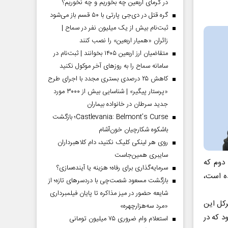
در گرمای اربعین چه بخوریم و چه نخوریم؟
گره قتل در دی‌جی پارتی با ۵۰ قسم باز می‌شود
ثبت‌نام بیش از یک میلیون نفر در سماح |
زائران «همیار اربعین» را نصب کنند
متقاضیان ارز اربعین ۱۴۰۵ بخوانند | ثبت‌نام در
سامانه سماح را به روز‌های آخر موکول نکنید
کاهش ۲۵ درصدی بستری مجدد با اجرای طرح
«پرستار پیگیر» | شناسایی بیش از ۳۰۰۰ مورد
جدید سرطان در خانواده بیماران
Castlevania: Belmont’s Curse؛ بازگشت
باشکوه شکارچیان خون‌آشام
روی هر لینکی کلیک نکنید، دام کلاهبرداران
سایبری همین‌جاست
دوم که
سرمایه‌گذاری برای رفاه؛ هزینه یا آینده‌سازی؟
ه است،
بازگشت مسعود شصت‌چی با دردسر‌های تازه؛ از
شایعه حضور در میز مذاکره تا پایان فیلمبرداری
، دبیرکل این
«مرد سه‌هزارچهره»
د که در
استعلام وام ضروری ۷۵ میلیون تومانی