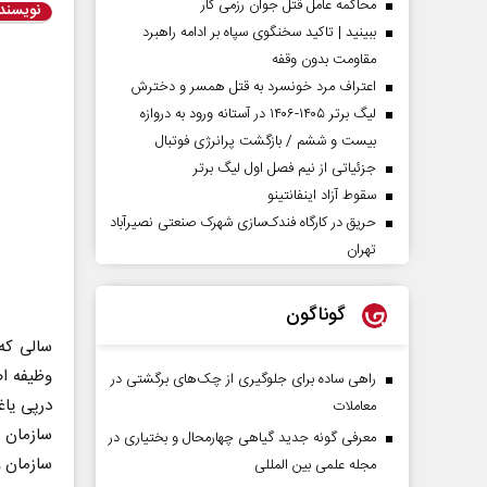
محاکمه عامل قتل جوان رزمی کار
نویسند
ببینید | تاکید سخنگوی سپاه بر ادامه راهبرد
مقاومت بدون وقفه
اعتراف مرد خونسرد به قتل همسر و دخترش
لیگ برتر ۱۴۰۵-۱۴۰۶ در آستانه ورود به دروازه
بیست و ششم / بازگشت پرانرژی فوتبال
جزئیاتی از نیم فصل اول لیگ برتر
سقوط آزاد اینفانتینو
حریق در کارگاه فندک‌سازی شهرک صنعتی نصیرآباد
تهران
گوناگون
سالی که
وظیفه ا
راهی ساده برای جلوگیری از چک‌های برگشتی در
درپی یاغ
معاملات
معرفی گونه جدید گیاهی چهارمحال و بختیاری در
سازمان و
مجله علمی بین المللی