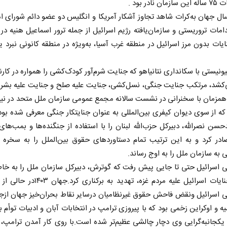
نادر بود .
ال جهان به‌کرات شاهد تجاوز آشکار آمریکا و انگلیس دو عضو دائم شورای ا
امات تروریستی و سازمان‌یافته رژیم اسرائیل از جمله ترور اسماعیل هنیه در 
ایات بدون مرز اسرائیل در منطقه غرب آسیا، به‌ویژه در منطقه کانونی نبرد ی
ونیستی با سکانداری نتانیاهو که جنایت شرم‌آور کودک‌کشی را همواره در کارن
کشد، مرتکب جنایت جنگی، نسل‌کشی، جنایت علیه صلح و جنایت علیه بشر
 همزمان با سخنرانی در نشست سالانه مجمع عمومی سازمان ملل متحد در نی
که از سوی دیوان کیفری بین‌المللی به عنوان جنایتکار جنگی معرفی شده بود
حسن نصرالله، دبیرکل حزب‌الله لبنان را با استفاده از جنگنده‌ها و بمب‌ه
صادر کرد و به این ترتیب تمام دستاوردهای حقوق بین‌الملل را به سخره 
ی به سازمان ملل را به اوج رساند.
ی اسرائیل حتی تا جایی پیش رفت که گوترش، دبیرکل سازمان ملل را به خاطر
وی از جنایات اسرائیل علیه مردم غزه، تهدید به برکنا
ی اسرائیل ونقض فاحش حقوق غیرنظامیان درسایر نقاط بحران‌خیز جهان ازجم
ه و اوکراین زخمی بود که با پیروزی ترامپ در انتخابات آبان و ادبیات توأم با
یکجانبه‌گرایی وی دچار چالشی عظیم‌تر شده است.با روی کار آمدن ترامپ، ن