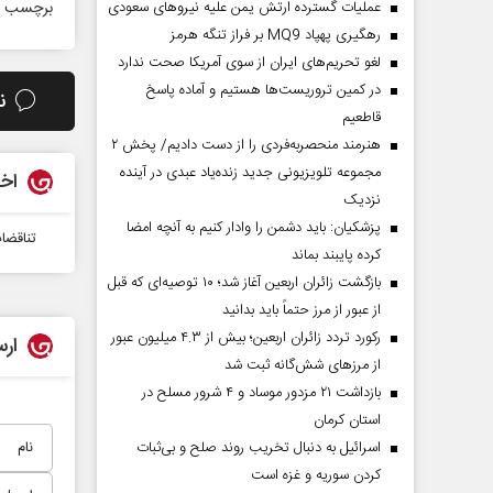
برچسب ه
عملیات گسترده ارتش یمن علیه نیروهای سعودی
رهگیری پهپاد MQ9 بر فراز تنگه هرمز
لغو تحریم‌های ایران از سوی آمریکا صحت ندارد
در کمین تروریست‌ها هستیم و آماده پاسخ
ن
قاطعیم
هنرمند منحصر‌به‌فردی را از دست دادیم/ پخش ۲
مجموعه تلویزیونی جدید زنده‌یاد عبدی در آینده
اخب
نزدیک
پزشکیان: باید دشمن را وادار کنیم به آنچه امضا
تناقضا
کرده پایبند بماند
بازگشت زائران اربعین آغاز شد؛ ۱۰ توصیه‌ای که قبل
از عبور از مرز حتماً باید بدانید
رکورد تردد زائران اربعین؛ بیش از ۴.۳ میلیون عبور
ارس
از مرزهای شش‌گانه ثبت شد
بازداشت ۲۱ مزدور موساد و ۴ شرور مسلح در
استان کرمان
اسرائیل به دنبال تخریب روند صلح و بی‌ثبات
کردن سوریه و غزه است