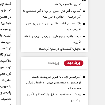
گستاخ‌تر
دسری ساده و خوشمزه
تجاوز و 
آشنایی با آش‌های اصیل ایرانی؛ از آش عباسعلی تا
در همین 
آش ترخینه + خواص و طرز تهیه
خود پرده
پارک شیرین قابلیت‌ بالایی برای اجرای پروژهای
روسیه به
تفریحی دارد
است. با 
مراقب باشید این بیماری عجیب و غریب را از کنه
نگیرید!
نوزدهمی 
خاوران؛ گمشده‌ای در تاریخ کرمانشاه
نقش جنگ آمریکا و ایران بر تغییر
هویت ایرانی _ اسلا
موازنه قدرت در خاورمیانه
امام شهید
اعلام کا
حاکمیت ب
پربازدید
پربحث
 منظور - رئیس سابق سازمان برنامه و
حجت‌الاسلام دکتر حمید احمدی -
ترک سرزم
 کشور
پژوهشگر
نوزدهمی
امیرحسین بهداد به عنوان سرپرست هیئت
مقررات ح
کوهنوردی و صعودهای ورزشی آذربایجان شرقی
با مروری
منصوب شد
پایه‌های
پرداخت مابه‌التفاوت حقوق بازنشستگان تأمین
خصوصا ای
اجتماعی