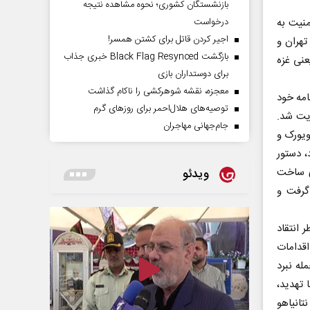
بازنشستگان کشوری؛ نحوه مشاهده نتیجه
منیت به
درخواست
اجیر کردن قاتل برای کشتن همسر!
تهران و
بازگشت Black Flag Resynced خبری جذاب
عنی غزه
برای دوستداران بازی
معجزه، نقشه شوهرکشی را ناکام گذاشت
امه خود
توصیه‌های هلال‌احمر برای روز‌های گرم
یت شد.
جام‌جهانی مهاجران
ویورک و
، دستور
ای ساخت
ویدئو
گرفت و
 انتقاد
ری کرد.جهان ۱۴۰۳در حالی از اقدامات
له نبرد
 تهدید،
تانیاهو