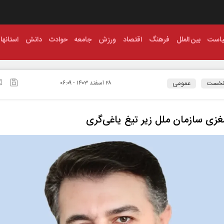
است
بین الملل
فرهنگ
اقتصاد
ورزش
جامعه
حوادث
دانش
استانها
نخست
عمومی
۲۸ اسفند ۱۴۰۳ - ۰۶:۰۹
زی سازمان ملل زیر تیغ یاغی‌گری