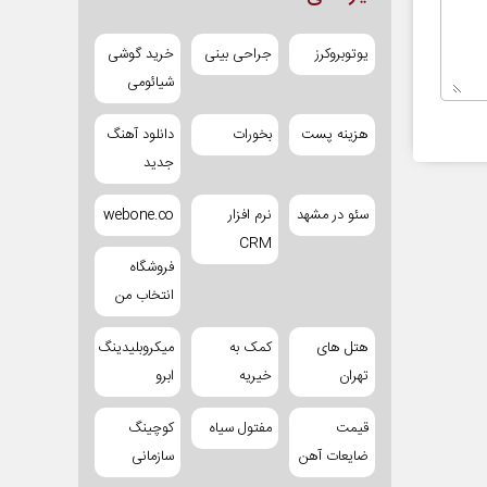
یوتوبروکرز
جراحی بینی
خرید گوشی
شیائومی
هزینه پست
بخورات
دانلود آهنگ
جدید
سئو در مشهد
نرم افزار
webone.co
CRM
فروشگاه
انتخاب من
هتل های
کمک به
میکروبلیدینگ
تهران
خیریه
ابرو
قیمت
مفتول سیاه
کوچینگ
ضایعات آهن
سازمانی