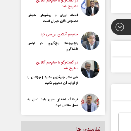
در گفت‌و‌گو با جام‌جم آنلاین
تشریح شد
فاصله ایران با پیشرو‌ان هوش
مصنوعی قابل جبران است
جام‌جم آنلاین بررسی کرد
باج‌نیوزها؛ باج‌گیری در لباس
افشاگری
در گفت‌و‌گو با جام‌جم آنلاین
مطرح شد
شیر مادر جایگزین ندارد | نوزادان را
از فواید آن محروم نکنیم
فرهنگ اهدای خون باید نسل به
نسل منتقل شود
نیازمندی ها