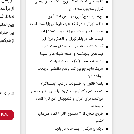
در راس ا
نظرسنجی شبکه تماشا برای انتخاب سریال‌های
شرقی محبوب مخاطبان
لحاظ ثبت
باج‌نیوزها؛ باج‌گیری در لباس افشاگری
«نظم ایرانی» در تنگه هرمز غیرقابل بازگشت است
بین‌المل
قیمت طلا و سکه امروز ۱۱ مرداد ۱۴۰۵ | افت
بی‌احترا
قیمت طلا در بازار تهران با کاهش نرخ ارز
از‌هم‌گس
آخر هفته چه فیلمی ببینیم؟ فهرست کامل
فیلم‌های پنجشنبه و جمعه شبکه‌های سیما
عشق به حسین (ع) تا لحظه شهادت
آمریکا ماجراجویی کند پاسخ مقتضی دریافت
خواهد کرد
دماه
صفحات نخست‌روزنامه ها‌ی پنجشنبه‌۸ مردادماه
صفحات 
پاسخ قانون به خشونت در قاب اینستاگرام
همه مردمی که این سختی‌ها را می‌بینند و تحمل
اشتراک گذ
می‌کنند، برای ایران و کشورشان این کاررا انجام
می‌دهند
خروج بیش از ۳ میلیون زائر از تمام مرز‌های
کشور
درگیری مرگبار ۲ پسرخاله در پارک