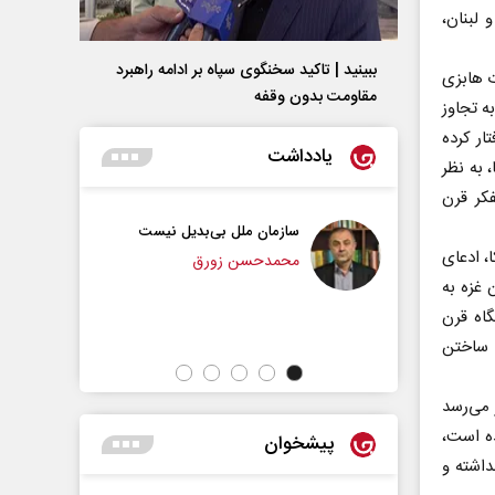
 لبنان،
ببینید | تاکید سخنگوی سپاه بر ادامه راهبرد
ت هابزی
مقاومت بدون وقفه
ه تجاوز
ار کرده
یادداشت
 به نظر
ل با تفکر قرن
سازمان ملل بی‌بدیل نیست
پیامبر اکرم(ص)؛ ده ویژگی 
وظیفه مؤمنان
، ادعای
محمدحسن زورق
 غزه به
حجت‌الاسلام دکتر ناصر رفیعی - پژ
گاه قرن
مسائل فرهنگی
 ساختن
 می‌رسد
ده است،
پیشخوان
داشته و