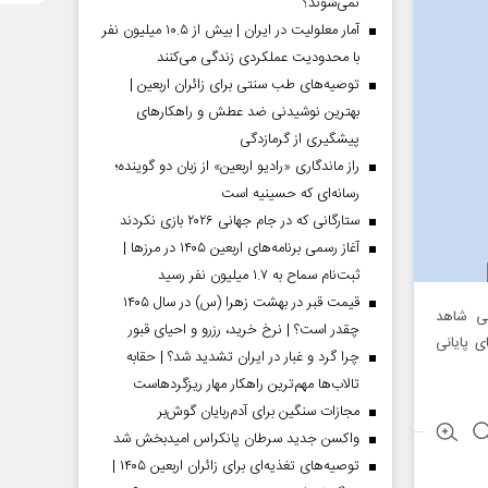
نمی‌شوند؟
آمار معلولیت در ایران | بیش از ۱۰.۵ میلیون نفر
با محدودیت عملکردی زندگی می‌کنند
توصیه‌های طب سنتی برای زائران اربعین |
بهترین نوشیدنی ضد عطش و راهکارهای
پیشگیری از گرمازدگی
راز ماندگاری «رادیو اربعین» از زبان دو گوینده؛
رسانه‌ای که حسینیه است
ستارگانی که در جام جهانی ۲۰۲۶ بازی نکردند
آغاز رسمی برنامه‌های اربعین ۱۴۰۵ در مرز‌ها |
ثبت‌نام سماح به ۱.۷ میلیون نفر رسید
قیمت قبر در بهشت زهرا (س) در سال ۱۴۰۵
المللی شاهد
چقدر است؟ | نرخ خرید، رزرو و احیای قبور
۲۰۲میلادی به‌جز ماه‌های پایانی
چرا گرد و غبار در ایران تشدید شد؟ | حقابه
تالاب‌ها مهم‌ترین راهکار مهار ریزگردهاست
مجازات سنگین برای آدم‌ربایان گوش‌بر
واکسن جدید سرطان پانکراس امیدبخش شد
توصیه‌های تغذیه‌ای برای زائران اربعین ۱۴۰۵ |