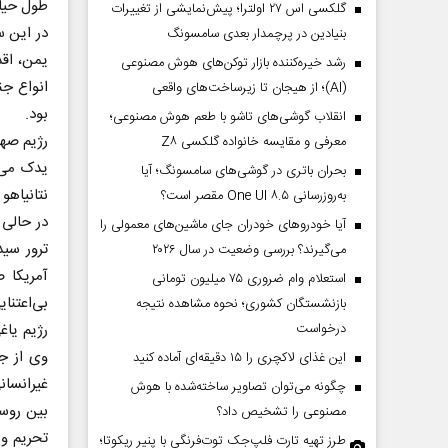
طول حیات ۷۵ ساله این سازمان 
گلکسی اس ۲۷ اولترا؛ پیش‌نمایشی از تغییرات
در این س
بنیادین در پرچمدار بعدی سامسونگ
یمن، اقد
رشد خیره‌کننده بازار توکن‌های هوش مصنوعی
انواع جن
(AI)؛ از هیجان تا زیرساخت‌های واقعی
بود.
انقلاب گوشی‌های تاشو‌ با طعم هوش مصنوعی؛
رژیم صهی
معرفی و مقایسه خانواده گلکسی Z۸
یدک می‌
بحران باتری در گوشی‌های سامسونگ؛ آیا
نتانیاهو
به‌روزرسانی One UI ۸.۵ مقصر است؟
در حالی 
آیا خودروهای خودران جای ماشین‌های معمولی را
ترور سید
می‌گیرند؟ بررسی وضعیت در سال ۲۰۲۶
آمریکا 
استعلام وام ضروری ۷۵ میلیون تومانی
بی‌اعتنای
بازنشستگان کشوری؛ نحوه مشاهده نتیجه
رژیم یاغ
درخواست
این غذای لاکچری را ۱۵ دقیقه‌ای آماده کنید
غیرانسان
چگونه می‌توان تصاویر ساخته‌شده با هوش
بین روسی
مصنوعی را تشخیص داد؟
تحریم و 
طرز تهیه تارت فلپ‌جک توت‌فرنگی با پنیر ریکوتا؛