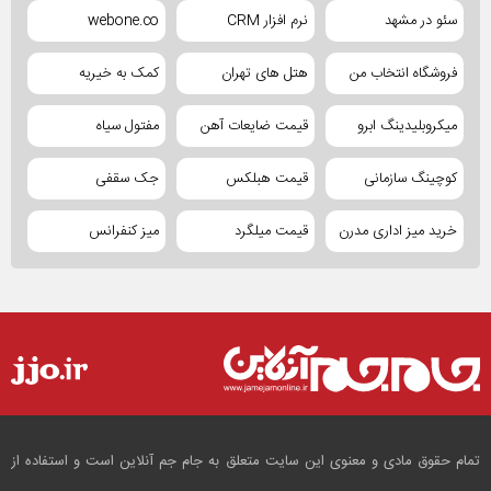
سئو در مشهد
نرم افزار CRM
webone.co
فروشگاه انتخاب من
هتل های تهران
کمک به خیریه
میکروبلیدینگ ابرو
قیمت ضایعات آهن
مفتول سیاه
کوچینگ سازمانی
قیمت هبلکس
جک سقفی
خرید میز اداری مدرن
قیمت میلگرد
میز کنفرانس
تمام حقوق مادی و معنوی این سایت متعلق به جام جم آنلاین است و استفاده از