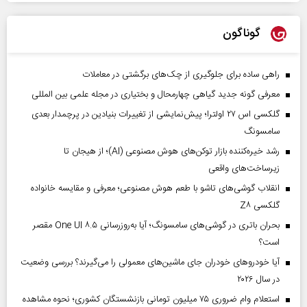
گوناگون
راهی ساده برای جلوگیری از چک‌های برگشتی در معاملات
معرفی گونه جدید گیاهی چهارمحال و بختیاری در مجله علمی بین المللی
گلکسی اس ۲۷ اولترا؛ پیش‌نمایشی از تغییرات بنیادین در پرچمدار بعدی
سامسونگ
رشد خیره‌کننده بازار توکن‌های هوش مصنوعی (AI)؛ از هیجان تا
زیرساخت‌های واقعی
انقلاب گوشی‌های تاشو‌ با طعم هوش مصنوعی؛ معرفی و مقایسه خانواده
گلکسی Z۸
بحران باتری در گوشی‌های سامسونگ؛ آیا به‌روزرسانی One UI ۸.۵ مقصر
است؟
آیا خودروهای خودران جای ماشین‌های معمولی را می‌گیرند؟ بررسی وضعیت
در سال ۲۰۲۶
استعلام وام ضروری ۷۵ میلیون تومانی بازنشستگان کشوری؛ نحوه مشاهده