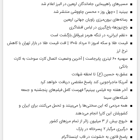
مسیر‌های راهپیمایی جاماندگان اربعین در البرز اعلام شد
ببینید | «چهل روز » محسن چاووشی منتشر شد
رسانه‌های برون‌مرزی راویان جهانی اربعین
باج‌نیوزها؛ باج‌گیری در لباس افشاگری
«نظم ایرانی» در تنگه هرمز غیرقابل بازگشت است
قیمت طلا و سکه امروز ۱۱ مرداد ۱۴۰۵ | افت قیمت طلا در بازار تهران با کاهش
نرخ ارز
سهمیه ۶۰ لیتری پابرجاست | آخرین وضعیت اتصال کارت سوخت به کارت
بانکی
عشق به حسین (ع) تا لحظه شهادت
آمریکا ماجراجویی کند پاسخ مقتضی دریافت خواهد کرد
آخر هفته چه فیلمی ببینیم؟ فهرست کامل فیلم‌های پنجشنبه و جمعه
شبکه‌های سیما
همه مردمی که این سختی‌ها را می‌بینند و تحمل می‌کنند، برای ایران و
کشورشان این کاررا انجام می‌دهند
خروج بیش از ۳ میلیون زائر از تمام مرز‌های کشور
درگیری مرگبار ۲ پسرخاله در پارک
پاسخ قانون به خشونت در قاب اینستاگرام