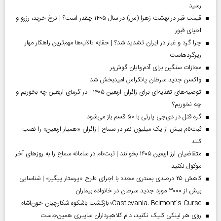
رسید
قیمت قبر در بهشت زهرا (س) در سال ۱۴۰۵ چقدر است؟ | نرخ خرید، رزرو و
احیای قبور
چرا گرد و غبار در ایران تشدید شد؟ | حقابه تالاب‌ها مهم‌ترین راهکار مهار
ریزگردهاست
مجازات سنگین برای آدم‌ربایان گوش‌بر
واکسن جدید سرطان پانکراس امیدبخش شد
توصیه‌های تغذیه‌ای برای زائران اربعین ۱۴۰۵ | در گرمای اربعین چه بخوریم و
چه نخوریم؟
گره قتل در دی‌جی پارتی با ۵۰ قسم باز می‌شود
ثبت‌نام بیش از یک میلیون نفر در سماح | زائران «همیار اربعین» را نصب
کنند
متقاضیان ارز اربعین ۱۴۰۵ بخوانند | ثبت‌نام در سامانه سماح را به روز‌های آخر
موکول نکنید
کاهش ۲۵ درصدی بستری مجدد با اجرای طرح «پرستار پیگیر» | شناسایی
بیش از ۳۰۰۰ مورد جدید سرطان در خانواده بیماران
Castlevania: Belmont’s Curse؛ بازگشت باشکوه شکارچیان خون‌آشام
روی هر لینکی کلیک نکنید، دام کلاهبرداران سایبری همین‌جاست