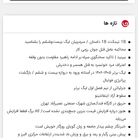
تازه ها
18 نیمکت، 18 داستان / سرمربیان لیگ بیست‌وششم را بشناسید
محاکمه عامل قتل جوان رزمی کار
ببینید | تاکید سخنگوی سپاه بر ادامه راهبرد مقاومت بدون وقفه
اعتراف مرد خونسرد به قتل همسر و دخترش
لیگ برتر ۱۴۰۵-۱۴۰۶ در آستانه ورود به دروازه بیست و ششم / بازگشت
پرانرژی فوتبال
جزئیاتی از نیم فصل اول لیگ برتر
سقوط آزاد اینفانتینو
حریق در کارگاه فندک‌سازی شهرک صنعتی نصیرآباد تهران
هنوز درباره افزایش قیمت بنزین جمع‌بندی نشده است/ کالا برگ قطعا افزایش
می‌یابد
خبرنگار چشم بیدار جامعه و زبان گویای روزگار خویش است
پیش بینی رگبار و رعد و برق و وزش باد شدیددر ارتفاعات مرکزی البرز و