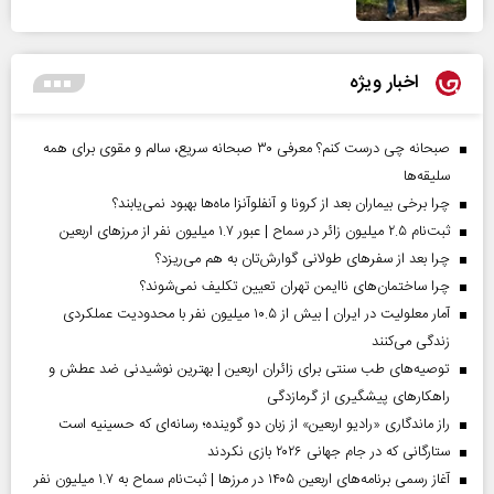
اخبار ویژه
صبحانه چی درست کنم؟ معرفی ۳۰ صبحانه سریع، سالم و مقوی برای همه
سلیقه‌ها
چرا برخی بیماران بعد از کرونا و آنفلوآنزا ماه‌ها بهبود نمی‌یابند؟
ثبت‌نام ۲.۵ میلیون زائر در سماح | عبور ۱.۷ میلیون نفر از مرز‌های اربعین
چرا بعد از سفرهای طولانی گوارش‌تان به هم می‌ریزد؟
چرا ساختمان‌های ناایمن تهران تعیین تکلیف نمی‌شوند؟
آمار معلولیت در ایران | بیش از ۱۰.۵ میلیون نفر با محدودیت عملکردی
زندگی می‌کنند
توصیه‌های طب سنتی برای زائران اربعین | بهترین نوشیدنی ضد عطش و
راهکارهای پیشگیری از گرمازدگی
راز ماندگاری «رادیو اربعین» از زبان دو گوینده؛ رسانه‌ای که حسینیه است
ستارگانی که در جام جهانی ۲۰۲۶ بازی نکردند
آغاز رسمی برنامه‌های اربعین ۱۴۰۵ در مرز‌ها | ثبت‌نام سماح به ۱.۷ میلیون نفر