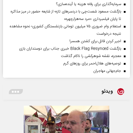
سرمایه‌گذاری برای رفاه؛ هزینه یا آینده‌سازی؟
بازگشت مسعود شصت‌چی با دردسر‌های تازه؛ از شایعه حضور در میز مذاکره
تا پایان فیلمبرداری «مرد سه‌هزارچهره»
استعلام وام ضروری ۷۵ میلیون تومانی بازنشستگان کشوری؛ نحوه مشاهده
نتیجه درخواست
اجیر کردن قاتل برای کشتن همسر!
بازگشت Black Flag Resynced خبری جذاب برای دوستداران بازی
معجزه، نقشه شوهرکشی را ناکام گذاشت
توصیه‌های هلال‌احمر برای روز‌های گرم
جام‌جهانی مهاجران
ویدئو