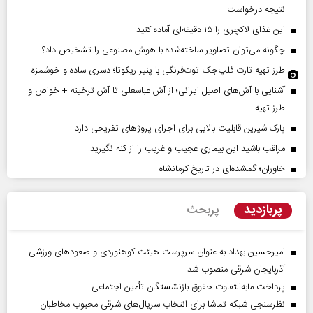
نتیجه درخواست
این غذای لاکچری را ۱۵ دقیقه‌ای آماده کنید
چگونه می‌توان تصاویر ساخته‌شده با هوش مصنوعی را تشخیص داد؟
طرز تهیه تارت فلپ‌جک توت‌فرنگی با پنیر ریکوتا؛ دسری ساده و خوشمزه
آشنایی با آش‌های اصیل ایرانی؛ از آش عباسعلی تا آش ترخینه + خواص و
طرز تهیه
پارک شیرین قابلیت‌ بالایی برای اجرای پروژهای تفریحی دارد
مراقب باشید این بیماری عجیب و غریب را از کنه نگیرید!
خاوران؛ گمشده‌ای در تاریخ کرمانشاه
پربازدید
پربحث
امیرحسین بهداد به عنوان سرپرست هیئت کوهنوردی و صعودهای ورزشی
آذربایجان شرقی منصوب شد
پرداخت مابه‌التفاوت حقوق بازنشستگان تأمین اجتماعی
نظرسنجی شبکه تماشا برای انتخاب سریال‌های شرقی محبوب مخاطبان