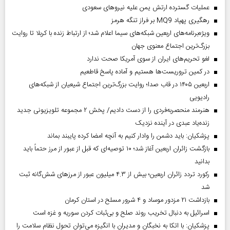
عملیات گسترده ارتش یمن علیه نیروهای سعودی
رهگیری پهپاد MQ9 بر فراز تنگه هرمز
ویژه‌برنامه‌های اربعین شبکه‌های سیما اعلام شد؛ از ارتباط زنده با کربلا تا روایت
بزرگ‌ترین اجتماع معنوی جهان
لغو تحریم‌های ایران از سوی آمریکا صحت ندارد
در کمین تروریست‌ها هستیم و آماده پاسخ قاطعیم
اربعین ۱۴۰۵ در قاب صدا؛ روایت بزرگ‌ترین اجتماع شیعیان از شبکه‌های
رادیویی
هنرمند منحصر‌به‌فردی را از دست دادیم/ پخش ۲ مجموعه تلویزیونی جدید
زنده‌یاد عبدی در آینده نزدیک
پزشکیان: باید دشمن را وادار کنیم به آنچه امضا کرده پایبند بماند
بازگشت زائران اربعین آغاز شد؛ ۱۰ توصیه‌ای که قبل از عبور از مرز حتماً باید
بدانید
رکورد تردد زائران اربعین؛ بیش از ۴.۳ میلیون عبور از مرزهای شش‌گانه ثبت
شد
بازداشت ۲۱ مزدور موساد و ۴ شرور مسلح در استان کرمان
اسرائیل به دنبال تخریب روند صلح و بی‌ثبات کردن سوریه و غزه است
پزشکیان: با اتکا به نخبگان و مدیران با انگیزه می‌توان تحول نظام سلامت را