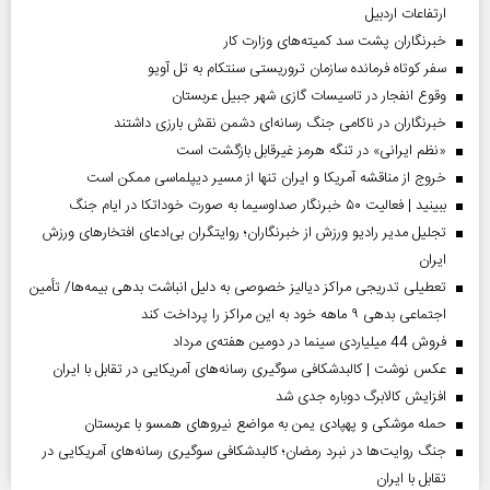
ارتفاعات اردبیل
خبرنگاران پشت سد کمیته‌های وزارت کار
سفر کوتاه فرمانده سازمان تروریستی سنتکام به تل آویو
وقوع انفجار در تاسیسات گازی شهر جبیل عربستان
خبرنگاران در ناکامی جنگ رسانه‌ای دشمن نقش بارزی داشتند
«نظم ایرانی» در تنگه هرمز غیرقابل بازگشت است
خروج از مناقشه آمریکا و ایران تنها از مسیر دیپلماسی ممکن است
ببینید | فعالیت ۵۰ خبرنگار صداوسیما به صورت خوداتکا در ایام جنگ
تجلیل مدیر رادیو ورزش از خبرنگاران؛ روایتگران بی‌ادعای افتخارهای ورزش
ایران
تعطیلی تدریجی مراکز دیالیز خصوصی به دلیل انباشت بدهی بیمه‌ها/ تأمین
اجتماعی بدهی ۹ ماهه خود به این مراکز را پرداخت کند
فروش 44 میلیاردی سینما در دومین هفته‌ی مرداد
عکس نوشت | کالبدشکافی سوگیری رسانه‌های آمریکایی در تقابل با ایران
افزایش کالابرگ دوباره جدی شد
حمله موشکی و پهپادی یمن به مواضع نیروهای همسو با عربستان
جنگ روایت‌ها در نبرد رمضان؛ کالبدشکافی سوگیری رسانه‌های آمریکایی در
تقابل با ایران