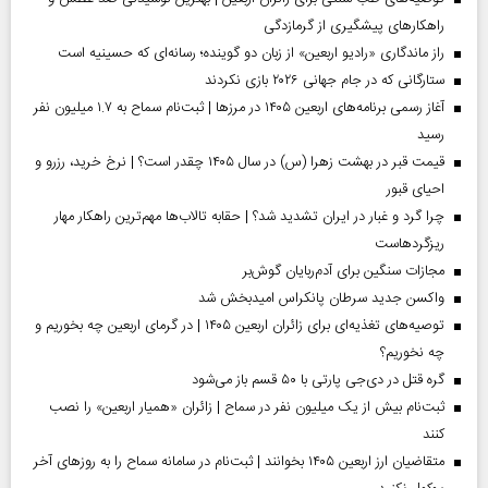
راهکارهای پیشگیری از گرمازدگی
راز ماندگاری «رادیو اربعین» از زبان دو گوینده؛ رسانه‌ای که حسینیه است
ستارگانی که در جام جهانی ۲۰۲۶ بازی نکردند
آغاز رسمی برنامه‌های اربعین ۱۴۰۵ در مرز‌ها | ثبت‌نام سماح به ۱.۷ میلیون نفر
رسید
قیمت قبر در بهشت زهرا (س) در سال ۱۴۰۵ چقدر است؟ | نرخ خرید، رزرو و
احیای قبور
چرا گرد و غبار در ایران تشدید شد؟ | حقابه تالاب‌ها مهم‌ترین راهکار مهار
ریزگردهاست
مجازات سنگین برای آدم‌ربایان گوش‌بر
واکسن جدید سرطان پانکراس امیدبخش شد
توصیه‌های تغذیه‌ای برای زائران اربعین ۱۴۰۵ | در گرمای اربعین چه بخوریم و
چه نخوریم؟
گره قتل در دی‌جی پارتی با ۵۰ قسم باز می‌شود
ثبت‌نام بیش از یک میلیون نفر در سماح | زائران «همیار اربعین» را نصب
کنند
متقاضیان ارز اربعین ۱۴۰۵ بخوانند | ثبت‌نام در سامانه سماح را به روز‌های آخر