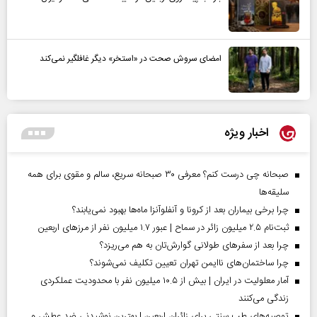
امضای سروش صحت در «استخر» دیگر غافلگیر نمی‌کند
اخبار ویژه
صبحانه چی درست کنم؟ معرفی ۳۰ صبحانه سریع، سالم و مقوی برای همه
سلیقه‌ها
چرا برخی بیماران بعد از کرونا و آنفلوآنزا ماه‌ها بهبود نمی‌یابند؟
ثبت‌نام ۲.۵ میلیون زائر در سماح | عبور ۱.۷ میلیون نفر از مرز‌های اربعین
چرا بعد از سفرهای طولانی گوارش‌تان به هم می‌ریزد؟
چرا ساختمان‌های ناایمن تهران تعیین تکلیف نمی‌شوند؟
آمار معلولیت در ایران | بیش از ۱۰.۵ میلیون نفر با محدودیت عملکردی
زندگی می‌کنند
توصیه‌های طب سنتی برای زائران اربعین | بهترین نوشیدنی ضد عطش و