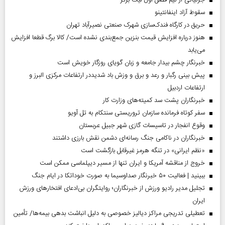
جزئیاتی از نیم فصل اول لیگ برتر
سقوط آزاد اینفانتینو
حریق در کارگاه فندک‌سازی شهرک صنعتی نصیرآباد تهران
هنوز درباره افزایش قیمت بنزین جمع‌بندی نشده است/ کالا برگ قطعا افزایش
می‌یابد
خبرنگار چشم بیدار جامعه و زبان گویای روزگار خویش است
پیش بینی رگبار و رعد و برق و وزش باد شدیددر ارتفاعات مرکزی البرز و
ارتفاعات اردبیل
خبرنگاران پشت سد کمیته‌های وزارت کار
سفر کوتاه فرمانده سازمان تروریستی سنتکام به تل آویو
وقوع انفجار در تاسیسات گازی شهر جبیل عربستان
خبرنگاران در ناکامی جنگ رسانه‌ای دشمن نقش بارزی داشتند
«نظم ایرانی» در تنگه هرمز غیرقابل بازگشت است
خروج از مناقشه آمریکا و ایران تنها از مسیر دیپلماسی ممکن است
ببینید | فعالیت ۵۰ خبرنگار صداوسیما به صورت خوداتکا در ایام جنگ
تجلیل مدیر رادیو ورزش از خبرنگاران؛ روایتگران بی‌ادعای افتخارهای ورزش
ایران
تعطیلی تدریجی مراکز دیالیز خصوصی به دلیل انباشت بدهی بیمه‌ها/ تأمین