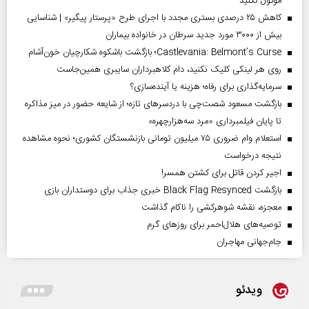
موکول نکنید
کاهش ۲۵ درصدی بستری مجدد با اجرای طرح «پرستار پیگیر» | شناسایی
بیش از ۳۰۰۰ مورد جدید سرطان در خانواده بیماران
Castlevania: Belmont’s Curse؛ بازگشت باشکوه شکارچیان خون‌آشام
روی هر لینکی کلیک نکنید، دام کلاهبرداران سایبری همین‌جاست
سرمایه‌گذاری برای رفاه؛ هزینه یا آینده‌سازی؟
بازگشت مسعود شصت‌چی با دردسر‌های تازه؛ از شایعه حضور در میز مذاکره
تا پایان فیلمبرداری «مرد سه‌هزارچهره»
استعلام وام ضروری ۷۵ میلیون تومانی بازنشستگان کشوری؛ نحوه مشاهده
نتیجه درخواست
اجیر کردن قاتل برای کشتن همسر!
بازگشت Black Flag Resynced خبری جذاب برای دوستداران بازی
معجزه، نقشه شوهرکشی را ناکام گذاشت
توصیه‌های هلال‌احمر برای روز‌های گرم
جام‌جهانی مهاجران
ویدئو