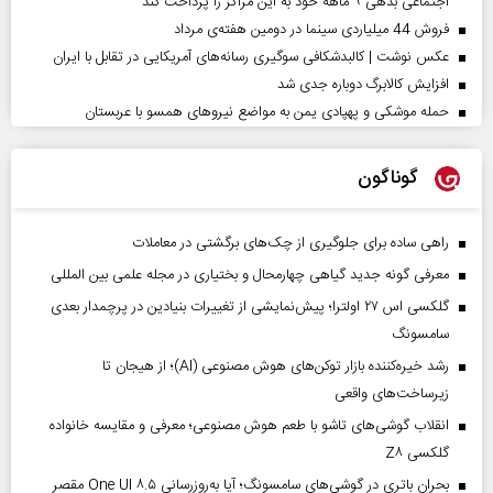
اجتماعی بدهی ۹ ماهه خود به این مراکز را پرداخت کند
فروش 44 میلیاردی سینما در دومین هفته‌ی مرداد
عکس نوشت | کالبدشکافی سوگیری رسانه‌های آمریکایی در تقابل با ایران
افزایش کالابرگ دوباره جدی شد
حمله موشکی و پهپادی یمن به مواضع نیروهای همسو با عربستان
گوناگون
راهی ساده برای جلوگیری از چک‌های برگشتی در معاملات
معرفی گونه جدید گیاهی چهارمحال و بختیاری در مجله علمی بین المللی
گلکسی اس ۲۷ اولترا؛ پیش‌نمایشی از تغییرات بنیادین در پرچمدار بعدی
سامسونگ
رشد خیره‌کننده بازار توکن‌های هوش مصنوعی (AI)؛ از هیجان تا
زیرساخت‌های واقعی
انقلاب گوشی‌های تاشو‌ با طعم هوش مصنوعی؛ معرفی و مقایسه خانواده
گلکسی Z۸
بحران باتری در گوشی‌های سامسونگ؛ آیا به‌روزرسانی One UI ۸.۵ مقصر