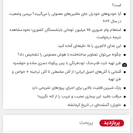
است؟
آیا خودروهای خودران جای ماشین‌های معمولی را می‌گیرند؟ بررسی وضعیت
در سال ۲۰۲۶
استعلام وام ضروری ۷۵ میلیون تومانی بازنشستگان کشوری؛ نحوه مشاهده
نتیجه درخواست
این غذای لاکچری را ۱۵ دقیقه‌ای آماده کنید
چگونه می‌توان تصاویر ساخته‌شده با هوش مصنوعی را تشخیص داد؟
طرز تهیه تارت فلپ‌جک توت‌فرنگی با پنیر ریکوتا؛ دسری ساده و خوشمزه
آشنایی با آش‌های اصیل ایرانی؛ از آش عباسعلی تا آش ترخینه + خواص و
طرز تهیه
پارک شیرین قابلیت‌ بالایی برای اجرای پروژهای تفریحی دارد
مراقب باشید این بیماری عجیب و غریب را از کنه نگیرید!
خاوران؛ گمشده‌ای در تاریخ کرمانشاه
پربازدید
پربحث