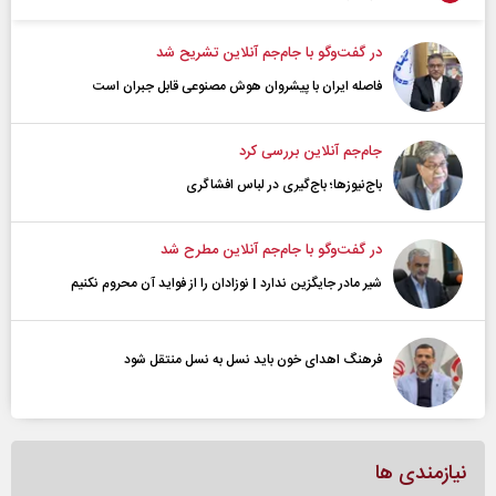
در گفت‌و‌گو با جام‌جم آنلاین تشریح شد
فاصله ایران با پیشرو‌ان هوش مصنوعی قابل جبران است
جام‌جم آنلاین بررسی کرد
باج‌نیوزها؛ باج‌گیری در لباس افشاگری
در گفت‌و‌گو با جام‌جم آنلاین مطرح شد
شیر مادر جایگزین ندارد | نوزادان را از فواید آن محروم نکنیم
فرهنگ اهدای خون باید نسل به نسل منتقل شود
نیازمندی ها