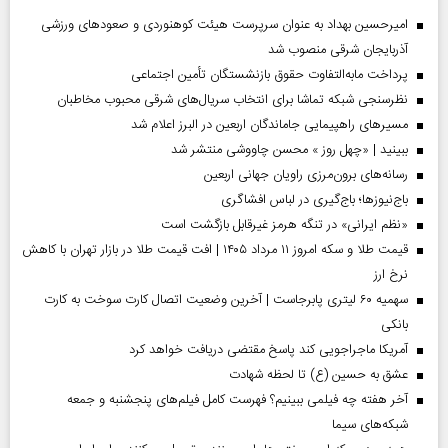
امیرحسین بهداد به عنوان سرپرست هیئت کوهنوردی و صعودهای ورزشی
آذربایجان شرقی منصوب شد
پرداخت مابه‌التفاوت حقوق بازنشستگان تأمین اجتماعی
نظرسنجی شبکه تماشا برای انتخاب سریال‌های شرقی محبوب مخاطبان
مسیر‌های راهپیمایی جاماندگان اربعین در البرز اعلام شد
ببینید | «چهل روز » محسن چاووشی منتشر شد
رسانه‌های برون‌مرزی راویان جهانی اربعین
باج‌نیوزها؛ باج‌گیری در لباس افشاگری
«نظم ایرانی» در تنگه هرمز غیرقابل بازگشت است
قیمت طلا و سکه امروز ۱۱ مرداد ۱۴۰۵ | افت قیمت طلا در بازار تهران با کاهش
نرخ ارز
سهمیه ۶۰ لیتری پابرجاست | آخرین وضعیت اتصال کارت سوخت به کارت
بانکی
آمریکا ماجراجویی کند پاسخ مقتضی دریافت خواهد کرد
عشق به حسین (ع) تا لحظه شهادت
آخر هفته چه فیلمی ببینیم؟ فهرست کامل فیلم‌های پنجشنبه و جمعه
شبکه‌های سیما