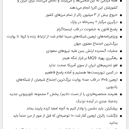
همه مردمی که این سختی‌ها را می‌بینند و تحمل می‌کنند، برای ایران و
کشورشان این کاررا انجام می‌دهند
خروج بیش از ۳ میلیون زائر از تمام مرز‌های کشور
درگیری مرگبار ۲ پسرخاله در پارک
پاسخ قانون به خشونت در قاب اینستاگرام
ویژه‌برنامه‌های اربعین شبکه‌های سیما اعلام شد؛ از ارتباط زنده با کربلا تا روایت
بزرگ‌ترین اجتماع معنوی جهان
عملیات گسترده ارتش یمن علیه نیروهای سعودی
رهگیری پهپاد MQ9 بر فراز تنگه هرمز
لغو تحریم‌های ایران از سوی آمریکا صحت ندارد
در کمین تروریست‌ها هستیم و آماده پاسخ قاطعیم
اربعین ۱۴۰۵ در قاب صدا؛ روایت بزرگ‌ترین اجتماع شیعیان از شبکه‌های
رادیویی
هنرمند منحصر‌به‌فردی را از دست دادیم/ پخش ۲ مجموعه تلویزیونی جدید
زنده‌یاد عبدی در آینده نزدیک
پزشکیان: باید دشمن را وادار کنیم به آنچه امضا کرده پایبند بماند
بازگشت زائران اربعین آغاز شد؛ ۱۰ توصیه‌ای که قبل از عبور از مرز حتماً باید
بدانید