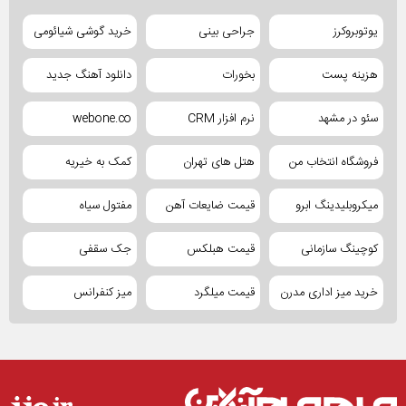
یوتوبروکرز
جراحی بینی
خرید گوشی شیائومی
هزینه پست
بخورات
دانلود آهنگ جدید
سئو در مشهد
نرم افزار CRM
webone.co
فروشگاه انتخاب من
هتل های تهران
کمک به خیریه
میکروبلیدینگ ابرو
قیمت ضایعات آهن
مفتول سیاه
کوچینگ سازمانی
قیمت هبلکس
جک سقفی
خرید میز اداری مدرن
قیمت میلگرد
میز کنفرانس