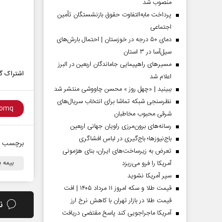
منصوب شد
پرداخت مابه‌التفاوت حقوق بازنشستگان تأمین
اجتماعی
دمای ۵۰ درجه در خوزستان | احتمال بارش‌های
سیل‌آسا در ۳ استان
مسیر‌های راهپیمایی جاماندگان اربعین در البرز
اشتراک گذ
اعلام شد
ببینید | «چهل روز » محسن چاووشی منتشر شد
نظرسنجی شبکه تماشا برای انتخاب سریال‌های
شرقی محبوب مخاطبان
رسانه‌های برون‌مرزی راویان جهانی اربعین
 مردادماه
صفحات نخست‌روزنامه‌ها‌ی‌چهارشنبه‌۷‌مردادماه
صفحات 
باج‌نیوزها؛ باج‌گیری در لباس افشاگری
برچسب ه
تعرض به زیرساخت‌های ایران، بنای هژمونی
بیمه ب
آمریکا را فرو می‌ریزد
سپر آمریکا نشوید
قیمت طلا و سکه امروز ۱۱ مرداد ۱۴۰۵ | افت
قیمت طلا در بازار تهران با کاهش نرخ ارز
ن
آمریکا ماجراجویی کند پاسخ مقتضی دریافت