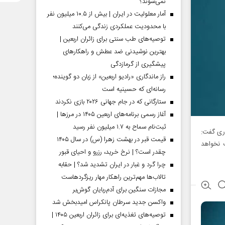
نمی‌شوند؟
آمار معلولیت در ایران | بیش از ۱۰.۵ میلیون نفر
با محدودیت عملکردی زندگی می‌کنند
توصیه‌های طب سنتی برای زائران اربعین |
بهترین نوشیدنی ضد عطش و راهکارهای
پیشگیری از گرمازدگی
راز ماندگاری «رادیو اربعین» از زبان دو گوینده؛
رسانه‌ای که حسینیه است
ستارگانی که در جام جهانی ۲۰۲۶ بازی نکردند
آغاز رسمی برنامه‌های اربعین ۱۴۰۵ در مرز‌ها |
ثبت‌نام سماح به ۱.۷ میلیون نفر رسید
اری گفت:
قیمت قبر در بهشت زهرا (س) در سال ۱۴۰۵
 نخواهد
چقدر است؟ | نرخ خرید، رزرو و احیای قبور
چرا گرد و غبار در ایران تشدید شد؟ | حقابه
تالاب‌ها مهم‌ترین راهکار مهار ریزگردهاست
مجازات سنگین برای آدم‌ربایان گوش‌بر
واکسن جدید سرطان پانکراس امیدبخش شد
توصیه‌های تغذیه‌ای برای زائران اربعین ۱۴۰۵ |