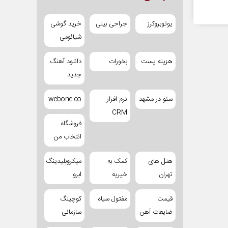
یوتوبروکرز
جراحی بینی
خرید گوشی
شیائومی
هزینه پست
بخورات
دانلود آهنگ
جدید
سئو در مشهد
نرم افزار
webone.co
CRM
فروشگاه
انتخاب من
هتل های
کمک به
میکروبلیدینگ
تهران
خیریه
ابرو
قیمت
مفتول سیاه
کوچینگ
ضایعات آهن
سازمانی