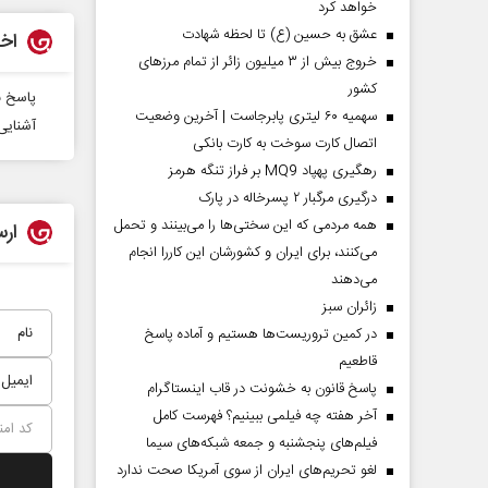
خواهد کرد
عشق به حسین (ع) تا لحظه شهادت
اخب
خروج بیش از ۳ میلیون زائر از تمام مرز‌های
کشور
پاسخ ب
سهمیه ۶۰ لیتری پابرجاست | آخرین وضعیت
آشنایی 
اتصال کارت سوخت به کارت بانکی
رهگیری پهپاد MQ9 بر فراز تنگه هرمز
درگیری مرگبار ۲ پسرخاله در پارک
همه مردمی که این سختی‌ها را می‌بینند و تحمل
ارس
می‌کنند، برای ایران و کشورشان این کاررا انجام
می‌دهند
‌زائران سبز
در کمین تروریست‌ها هستیم و آماده پاسخ
قاطعیم
پاسخ قانون به خشونت در قاب اینستاگرام
آخر هفته چه فیلمی ببینیم؟ فهرست کامل
فیلم‌های پنجشنبه و جمعه شبکه‌های سیما
لغو تحریم‌های ایران از سوی آمریکا صحت ندارد