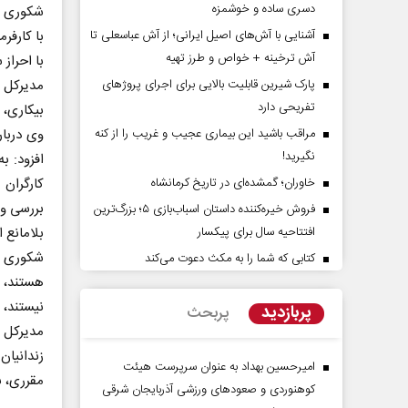
دسری ساده و خوشمزه
شکوری اد
آشنایی با آش‌های اصیل ایرانی؛ از آش عباسعلی تا
با کارفر
آش ترخینه + خواص و طرز تهیه
با احراز
پارک شیرین قابلیت‌ بالایی برای اجرای پروژهای
تفریحی دارد
بیکاری، 
مراقب باشید این بیماری عجیب و غریب را از کنه
وی دربار
نگیرید!
افزود: ب
خاوران؛ گمشده‌ای در تاریخ کرمانشاه
اوی حقیقتِ آرامش‌ بخش
روز روایتگران حقیقت
بررسی و 
فروش خیره‌کننده داستان اسباب‌بازی ۵؛ بزرگ‌ترین
افتتاحیه سال برای پیکسار
بلامانع 
دکتر حسین قرایی - مدیر کل روابط عمو
شکوری تأ
کتابی که شما را به مکث دعوت می‌کند
رسانه ملی
هستند، ت
نیستند، 
پربازدید
پربحث
مدیرکل ب
زندانیان
امیرحسین بهداد به عنوان سرپرست هیئت
مقرری، ب
کوهنوردی و صعودهای ورزشی آذربایجان شرقی