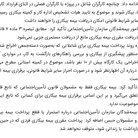
امه داد: چنانچه کارگران شاغل در پروژه یا کارگران فصلی در اثنای قرارداد کار
ما، بیکار شوند و موضوع به تایید هیات تشخیص اداره کار و کمیته بیکاری رسید
 سایر شرایط قانونی امکان دریافت بیمه بیکاری را خواهند داشت.
مدیرکل امور بیمه‌شدگان س
دریافت مقرری بیمه بیکاری مانع از دریافت مستمری جزیی نمی‌شود.
ه روند پرداخت بیمه بیکاری برای شاغلانی که به‌صورت دسته‌جمعی اخراج شده‌
ه‌منظور پیشگیری از بیکاری و بررسی راهکارهای بازگشت به کار، در مواردی ک
کارگران اخراجی یک کارگاه بیش از ۱۰ نفر باشد، موضوع در کمیته استانی مط
ادامه جنگ برای آمریکا یعنی
خبرنگا
درباره آن اظهارنظر شود و در صورت احراز سایر شرایط قانونی، برقراری بیمه ای
شکست مفتضحانه
رسانه
است.
می
دکتر محمد باقر خرمشاد - استاد دانشگاه
دکتر مراد عنادی - کا
کید کرد: بیمه بیکاری فقط به مشمولان قانون تأمین‌اجتماعی که تابع قا
علق می‌گیرد و بر این اساس برقراری بیمه بیکاری برای کسانی که تابع ای
موضوعیت ندارد.
یمه‌شدگان سازمان تأمین‌اجتماعی درباره استمرار یا قطع پرداخت بیمه بی
 و مشمولان حبس اضافه کرد: پرداخت مقرری بیمه بیکاری فردی که در حین
ازداشت یا زندانی شود، متوقف نخواهد شد.