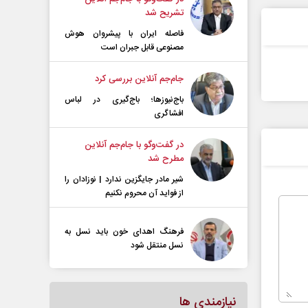
تشریح شد
فاصله ایران با پیشرو‌ان هوش
مصنوعی قابل جبران است
جام‌جم آنلاین بررسی کرد
باج‌نیوزها؛ باج‌گیری در لباس
افشاگری
در گفت‌و‌گو با جام‌جم آنلاین
مطرح شد
شیر مادر جایگزین ندارد | نوزادان را
از فواید آن محروم نکنیم
فرهنگ اهدای خون باید نسل به
نسل منتقل شود
نیازمندی ها