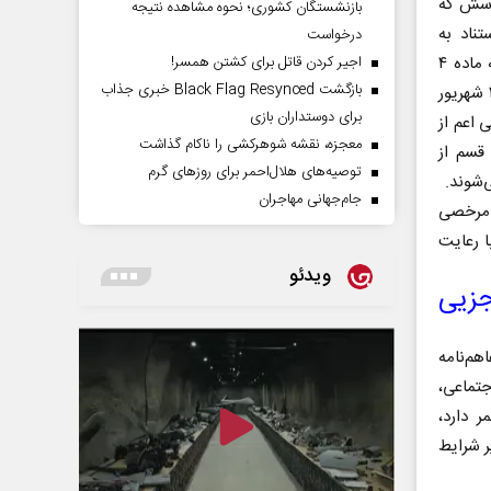
رسش که
بازنشستگان کشوری؛ نحوه مشاهده نتیجه
تناد به
درخواست
اجیر کردن قاتل برای کشتن همسر!
دادنامه‌های هیات عمومی دیوان عدالت اداری گفت: با توجه به تبصره ۵ الحاقی به ماده ۴
بازگشت Black Flag Resynced خبری جذاب
قانون تأمین‌اجتماعی و تبصره ذیل ماده ۵۱ قانون اصلاح قانون نظام صنفی(مصوب ۱۲ شهریور
برای دوستداران بازی
 اعم از
معجزه، نقشه شوهرکشی را ناکام گذاشت
قسم از
توصیه‌های هلال‌احمر برای روز‌های گرم
جام‌جهانی مهاجران
ن مرخصی
ا رعایت
ویدئو
جزیی
هم‌نامه
 اجتماعی،
ر دارد،
ر شرایط