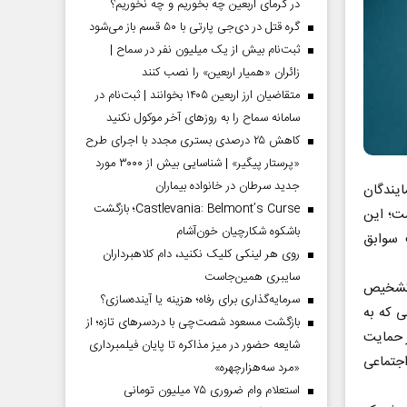
در گرمای اربعین چه بخوریم و چه نخوریم؟
گره قتل در دی‌جی پارتی با ۵۰ قسم باز می‌شود
ثبت‌نام بیش از یک میلیون نفر در سماح |
زائران «همیار اربعین» را نصب کنند
متقاضیان ارز اربعین ۱۴۰۵ بخوانند | ثبت‌نام در
سامانه سماح را به روز‌های آخر موکول نکنید
کاهش ۲۵ درصدی بستری مجدد با اجرای طرح
«پرستار پیگیر» | شناسایی بیش از ۳۰۰۰ مورد
جدید سرطان در خانواده بیماران
ایندگان
Castlevania: Belmont’s Curse؛ بازگشت
ست؛ این
باشکوه شکارچیان خون‌آشام
 سوابق
روی هر لینکی کلیک نکنید، دام کلاهبرداران
سایبری همین‌جاست
 تشخیص
سرمایه‌گذاری برای رفاه؛ هزینه یا آینده‌سازی؟
ی که به
بازگشت مسعود شصت‌چی با دردسر‌های تازه؛ از
ز حمایت
شایعه حضور در میز مذاکره تا پایان فیلمبرداری
اجتماعی
«مرد سه‌هزارچهره»
استعلام وام ضروری ۷۵ میلیون تومانی