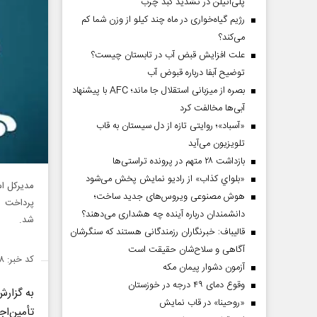
پلی‌اتیلن در تشدید کبد چرب
رژیم گیاه‌خواری در ماه چند کیلو از وزن شما کم
می‌کند؟
علت افزایش قبض آب در تابستان چیست؟
توضیح آبفا درباره قبوض آب
بصره از میزبانی استقلال جا ماند؛ AFC با پیشنهاد
آبی‌ها مخالفت کرد
«آسباد»؛ روایتی تازه از دل سیستان به قاب
تلویزیون می‌آید
بازداشت ۲۸ متهم در پرونده تراستی‌ها
«بلواي کذاب» از رادیو نمایش پخش می‌شود
مدیرکل ام
هوش مصنوعی ویروس‌های جدید ساخت؛
پرداخت م
دانشمندان درباره آینده چه هشداری می‌دهند؟
شد.
قالیباف: خبرنگاران رزمندگانی هستند که سنگرشان
آگاهی و سلاح‌شان حقیقت است
کد خبر: ۱۳۸۶۸۶۸
آزمون دشوار پیمان مکه
وقوع دمای ۴۹ درجه در خوزستان
به گزار
«روحینا» در قاب نمایش
تأمین‌اج