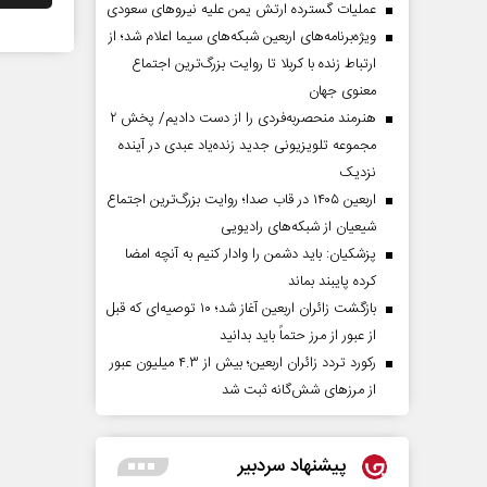
عملیات گسترده ارتش یمن علیه نیروهای سعودی
ویژه‌برنامه‌های اربعین شبکه‌های سیما اعلام شد؛ از
ارتباط زنده با کربلا تا روایت بزرگ‌ترین اجتماع
معنوی جهان
هنرمند منحصر‌به‌فردی را از دست دادیم/ پخش ۲
مجموعه تلویزیونی جدید زنده‌یاد عبدی در آینده
نزدیک
اربعین ۱۴۰۵ در قاب صدا؛ روایت بزرگ‌ترین اجتماع
شیعیان از شبکه‌های رادیویی
پزشکیان: باید دشمن را وادار کنیم به آنچه امضا
کرده پایبند بماند
بازگشت زائران اربعین آغاز شد؛ ۱۰ توصیه‌ای که قبل
از عبور از مرز حتماً باید بدانید
رکورد تردد زائران اربعین؛ بیش از ۴.۳ میلیون عبور
از مرزهای شش‌گانه ثبت شد
پیشنهاد سردبیر