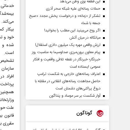
این قطعه بوی وطن می‌دهد
خدماتی 
حملات رسانه‌ای علیه شبکه سحر آذری
بیمه‌شد
تشکر از «زمانه» و درخواست پخش مجدد «صبح
می‌کند. 
جمعه با شما»
بیکار ک
اگر روح می‌بینید این مطلب را بخوانید!
خود و تح
میانکاله در میان آتش
شده و د
ارزش واقعی مهره یک میلیون دلاری استقلال!
پیام معاون برون‌مرزی صداوسیما به مناسبت روز
است.
خبرنگار؛ خبرنگار در نقطه تلاقی واقعیت و افکار
تشخیص ار
عمومی ایستاده است
سازمان ت
اعتراف رسانه‌های خارجی به شکست ترامپ
افراد د
حاصل مجاهدت رسانه‌های انقلابی در مقابله با
پرداخت ح
دروغ پراکنی‌های دشمنان است
همچنین 
آوار شکست بر سر موساد و پنتاگون
وزارتخان
علت حواد
گوناگون
قانون بی
مقرری بی