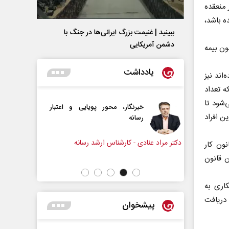
 منعقده
ه باشد،
ببینید | غنیمت بزرگ ایرانی‌ها در جنگ با
دشمن آمریکایی
ازمان تأمین‌اجتماعی تأکید کرد: مطابق تبصره ۳ ماده ۷ قانون بیمه
یادداشت
اند نیز
ه تعداد
رح می‌شود تا
ر، محور پویایی و اعتبار
دروازه‌بانی اندوه در مسیر امید
ن افراد
سپیده اشرفی - روزنامه‌نگار
رشناس ارشد رسانه
نون کار
ن قانون
کاری به
 دریافت
پیشخوان