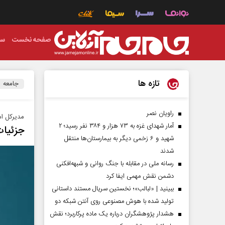
صفحه نخست
سی
تازه ها
جامعه
راویان نصر
مدیرکل ام
آمار شهدای غزه به ۷۳ هزار و ۳۸۴ نفر رسید؛ ۲
جزئیات
شهید و ۶ زخمی دیگر به بیمارستان‌ها منتقل
شدند
رسانه ملی در مقابله با جنگ روانی و شبهه‌افکنی
دشمن نقش مهمی ایفا کرد
ببینید | «لبالب»؛ نخستین سریال مستند داستانی
تولید شده با هوش مصنوعی روی آنتن شبکه دو
هشدار پژوهشگران درباره یک ماده پرکاربرد؛ نقش