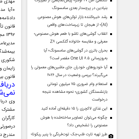
گلکسی اس ۲۷ اولترا؛ پیش‌نمایشی از تغییرات
مهدی شک
بنیادین در پرچمدار بعدی سامسونگ
«آیا مدی
رشد خیره‌کننده بازار توکن‌های هوش مصنوعی
(AI)؛ از هیجان تا زیرساخت‌های واقعی
انقلاب گوشی‌های تاشو‌ با طعم هوش مصنوعی؛
۳۹۲
معرفی و مقایسه خانواده گلکسی Z۸
مدیرعام
بحران باتری در گوشی‌های سامسونگ؛ آیا
بیمه‌شدگان به استناد بند ۲ ت
به‌روزرسانی One UI ۸.۵ مقصر است؟
شکوری هم
آیا خودروهای خودران جای ماشین‌های معمولی را
زایمان و
می‌گیرند؟ بررسی وضعیت در سال ۲۰۲۶
قانون بی
دریاف
استعلام وام ضروری ۷۵ میلیون تومانی
نمی‌ش
بازنشستگان کشوری؛ نحوه مشاهده نتیجه
درخواست
وی دربار
این غذای لاکچری را ۱۵ دقیقه‌ای آماده کنید
چگونه می‌توان تصاویر ساخته‌شده با هوش
کارگران 
مصنوعی را تشخیص داد؟
درصورتی 
طرز تهیه تارت فلپ‌جک توت‌فرنگی با پنیر ریکوتا؛
مندرج در