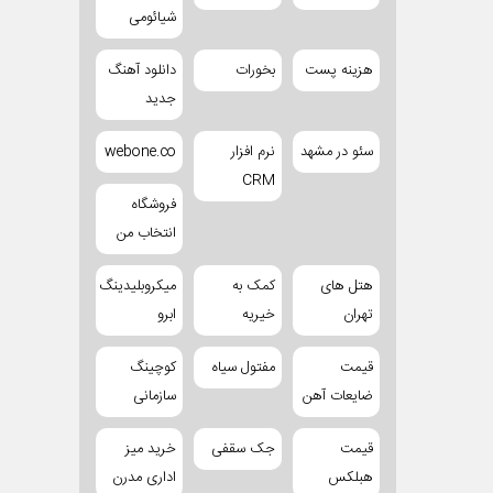
شیائومی
هزینه پست
بخورات
دانلود آهنگ
جدید
سئو در مشهد
نرم افزار
webone.co
CRM
فروشگاه
انتخاب من
هتل های
کمک به
میکروبلیدینگ
تهران
خیریه
ابرو
قیمت
مفتول سیاه
کوچینگ
ضایعات آهن
سازمانی
قیمت
جک سقفی
خرید میز
هبلکس
اداری مدرن