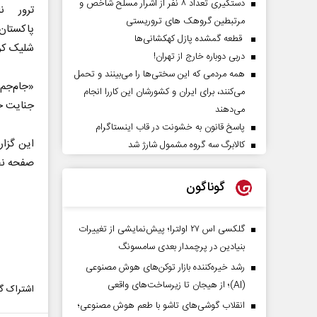
دستگیری تعداد ۸ نفر از اشرار مسلح شاخص و
ترور ن
مرتبطین گروهک های تروریستی
پاکستان
قطعه گمشده پازل کهکشانی‌ها
شلیک کر
دربی دوباره خارج از تهران!
همه مردمی که این سختی‌ها را می‌بینند و تحمل
«جام‌جم»
می‌کنند، برای ایران و کشورشان این کاررا انجام
جنایت خ
می‌دهند
پاسخ قانون به خشونت در قاب اینستاگرام
کالابرگ سه گروه مشمول شارژ شد
صفحه ن
گوناگون
گلکسی اس ۲۷ اولترا؛ پیش‌نمایشی از تغییرات
بنیادین در پرچمدار بعدی سامسونگ
رشد خیره‌کننده بازار توکن‌های هوش مصنوعی
(AI)؛ از هیجان تا زیرساخت‌های واقعی
اشتراک گذ
انقلاب گوشی‌های تاشو‌ با طعم هوش مصنوعی؛