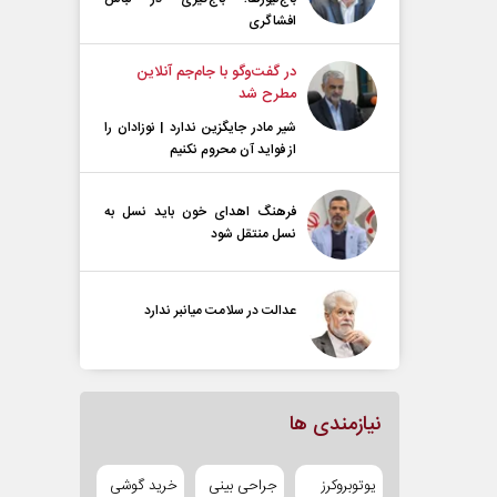
افشاگری
در گفت‌و‌گو با جام‌جم آنلاین
مطرح شد
شیر مادر جایگزین ندارد | نوزادان را
از فواید آن محروم نکنیم
فرهنگ اهدای خون باید نسل به
نسل منتقل شود
عدالت در سلامت میانبر ندارد
نیازمندی ها
یوتوبروکرز
جراحی بینی
خرید گوشی