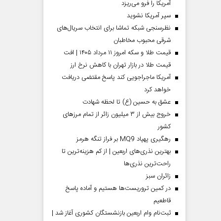
آمریکا را فرو می‌ریزد
سپر آمریکا نشوید
نظرسنجی شبکه تماشا برای انتخاب سریال‌های
شرقی محبوب مخاطبان
قیمت طلا و سکه امروز ۱۱ مرداد ۱۴۰۵ | افت
قیمت طلا در بازار تهران با کاهش نرخ ارز
آمریکا ماجراجویی کند پاسخ مقتضی دریافت
خواهد کرد
عشق به حسین (ع) تا لحظه شهادت
خروج بیش از ۳ میلیون زائر از تمام مرز‌های
کشور
رهگیری پهپاد MQ9 بر فراز تنگه هرمز
بهترین نذری‌های اربعین | از کم هزینه‌ترین تا
راحت‌ترین نذری‌ها
‌زائران سبز
در کمین تروریست‌ها هستیم و آماده پاسخ
قاطعیم
ثبت‌نام وام اربعین بازنشستگان کشوری آغاز شد |