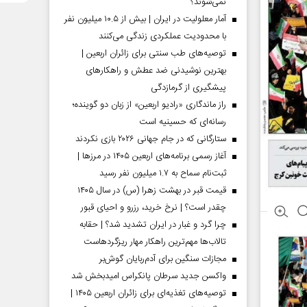
نمی‌شوند؟
آمار معلولیت در ایران | بیش از ۱۰.۵ میلیون نفر
با محدودیت عملکردی زندگی می‌کنند
توصیه‌های طب سنتی برای زائران اربعین |
بهترین نوشیدنی ضد عطش و راهکارهای
پیشگیری از گرمازدگی
راز ماندگاری «رادیو اربعین» از زبان دو گوینده؛
رسانه‌ای که حسینیه است
ستارگانی که در جام جهانی ۲۰۲۶ بازی نکردند
آغاز رسمی برنامه‌های اربعین ۱۴۰۵ در مرز‌ها |
ثبت‌نام سماح به ۱.۷ میلیون نفر رسید
قیمت قبر در بهشت زهرا (س) در سال ۱۴۰۵
چقدر است؟ | نرخ خرید، رزرو و احیای قبور
چرا گرد و غبار در ایران تشدید شد؟ | حقابه
تالاب‌ها مهم‌ترین راهکار مهار ریزگردهاست
مجازات سنگین برای آدم‌ربایان گوش‌بر
واکسن جدید سرطان پانکراس امیدبخش شد
توصیه‌های تغذیه‌ای برای زائران اربعین ۱۴۰۵ |