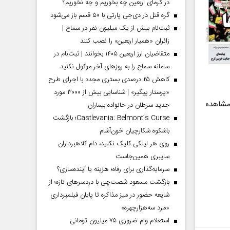
در گرمای اربعین چه بخوریم و چه نخوریم؟
گره قتل در دی‌جی پارتی با ۵۰ قسم باز می‌شود
ثبت‌نام بیش از یک میلیون نفر در سماح |
زائران «همیار اربعین» را نصب کنند
متقاضیان ارز اربعین ۱۴۰۵ بخوانند | ثبت‌نام در
سامانه سماح را به روز‌های آخر موکول نکنید
کاهش ۲۵ درصدی بستری مجدد با اجرای طرح
«پرستار پیگیر» | شناسایی بیش از ۳۰۰۰ مورد
ید و برای مشاهده
جدید سرطان در خانواده بیماران
Castlevania: Belmont’s Curse؛ بازگشت
باشکوه شکارچیان خون‌آشام
روی هر لینکی کلیک نکنید، دام کلاهبرداران
سایبری همین‌جاست
سرمایه‌گذاری برای رفاه؛ هزینه یا آینده‌سازی؟
بازگشت مسعود شصت‌چی با دردسر‌های تازه؛ از
شایعه حضور در میز مذاکره تا پایان فیلمبرداری
«مرد سه‌هزارچهره»
استعلام وام ضروری ۷۵ میلیون تومانی