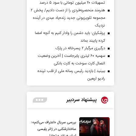
تسهیلات ۲۰ میلیون تومانی با سود ۵ درصد
هنرمند منحصر‌به‌فردی را از دست دادیم/ پخش ۲
مجموعه تلویزیونی جدید زنده‌یاد عبدی در آینده
نزدیک
پزشکیان: باید دشمن را وادار کنیم به آنچه امضا
کرده پایبند بماند
درگیری مرگبار ۲ پسرخاله در پارک
سهمیه ۶۰ لیتری پابرجاست | آخرین وضعیت
اتصال کارت سوخت به کارت بانکی
ببینید | بازدید رئیس رسانه ملی از قلب تپنده
رادیو اربعین
پیشنهاد سردبیر
بررسی سریال «اعتراف می‌کنم»؛
ساختارشکنی در ژانر پلیسی
ایران + نقد و تحلیل