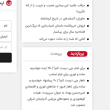
ارس
مراقب باشید این بیماری عجیب و غریب را از کنه
نگیرید!
خاوران؛ گمشده‌ای در تاریخ کرمانشاه
فروش خیره‌کننده داستان اسباب‌بازی ۵؛ بزرگ‌ترین
افتتاحیه سال برای پیکسار
کتابی که شما را به مکث دعوت می‌کند
پشت‌پرده تهدیدات کوتاه‏‌مدت و
اربعین نماد مقاوم
ادعا‌های خلاف واقع آمریکا
استکبار‌
پربازدید
پربحث
سلیمی‌نمین - تحلیلگر مسائل سیاسی
رحمت‌الله نوروزی - عضو کمیسی
مجلس
برای شام چی درست کنم؟ | ۲۵ ایده خوشمزه،
ساده و فوری برای شام امشب
ناهار چی درست کنم؟ | ۲۰ پیشنهاد خوشمزه و
ساده برای ناهار امروز + غذاهای فوری و اقتصادی
امیرحسین بهداد به عنوان سرپرست هیئت
کوهنوردی و صعودهای ورزشی آذربایجان شرقی
منصوب شد