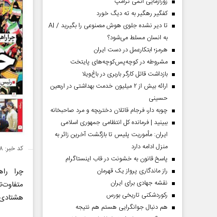
زورآزمایی اتمی ترامپ
کفگیر رهگیر به ته دیگ خورد
تا دیر نشده جلوی هوش مصنوعی را بگیرید / AI
به انسان مسلط می‌شود؟
هرمز؛ ابتکارعمل در دست ایران
مشروطه در کوچه‌پس‌کوچه‌های پایتخت
بازداشت قاتل کارگر باربری در باغ‌ویلا
ارائه بیش از ۲ میلیون خدمت بهداشتی در اربعین
حسینی
چوبه دار، فرجام قاتلان دختربچه و مرد صاحبخانه
ببینید | فرمانده کل انتظامی جمهوری اسلامی
ایران­: مأموریت پلیس تا بازگشت آخرین زائر به
منزل ادامه دارد
کد خبر: ۱۳۸۵۶۹۸
پاسخ قانون به خشونت در قاب اینستاگرام
راز ماندگاری پرواز یک قهرمان
نقشه جهادی برای ایران
متفاوت‌
رکوردشکنی تاریخی بورس
هشتادی‌
هم دنبال جوانگرایی هستم هم نتیجه