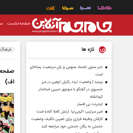
صفحه نخست
سی
تازه ها
فرهنگ
خبر ستون اعتماد عمومی و رکن مرجعیت رسانه‌ای
است
اف)
ببینید | وضعیت تردد زائران اربعین در مرز
خسروی در گفتگو با منوچهر حبیبی استاندار
کرمانشاه
اینترنت بی افسار
امیر سرتیپ اکرمی‌نیا: ارتش کاملا آماده است
کارکنان وظیفه فراری برای تعیین تکلیف وضعیت
خدمتی به یگان خدمتی خود مراجعه کنند