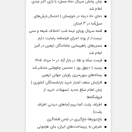
زمان پخش سریال «ماه عسل» با بازی اکبر عبدی
اعلام شد
دمای ۵۰ درجه در خوزستان | احتمال بارش‌های
سیل‌آسا در ۳ استان
قصه سریال رویای نیمه شب اختلاف شیعه و سنی
نیست/ از روند اجرای فیلمنامه رضایت دارم
مسیر‌های راهپیمایی جاماندگان اربعین در البرز
اعلام شد
قیمت سکه و طلا در بازار آزاد در ۱۰ مرداد ۱۴۰۵
ببینید | «چهل روز » محسن چاووشی منتشر شد
مردادماه
صفحات نخست روزنامه ها‌ی‌سه‌شنبه ۶ مردادماه
صفحات
رسانه‌های برون‌مرزی راویان جهانی اربعین
افزایش سقف اعتبار خرید بازنشستگان کشوری |
زمان اعلام مبلغ جدید تسهیلات خرید از
فروشگاه‌ها
اطراف رشت کجا بریم (جاهای دیدنی اطراف
رشت)
باج‌نیوزها؛ باج‌گیری در لباس افشاگری
تعرض به زیرساخت‌های ایران، بنای هژمونی