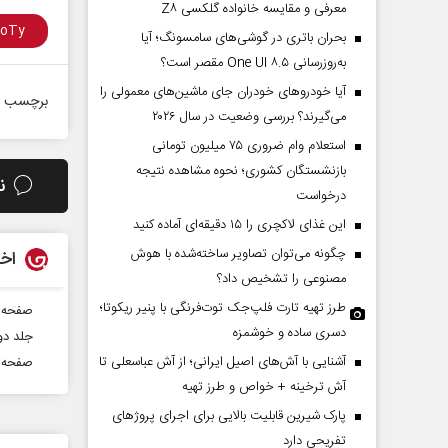
معرفی و مقایسه خانواده گلکسی Z۸
بحران باتری در گوشی‌های سامسونگ؛ آیا
به‌روزرسانی One UI ۸.۵ مقصر است؟
آیا خودروهای خودران جای ماشین‌های معمولی را
برچسب ه
می‌گیرند؟ بررسی وضعیت در سال ۲۰۲۶
استعلام وام ضروری ۷۵ میلیون تومانی
بازنشستگان کشوری؛ نحوه مشاهده نتیجه
ن
درخواست
این غذای لاکچری را ۱۵ دقیقه‌ای آماده کنید
چگونه می‌توان تصاویر ساخته‌شده با هوش
اخب
مصنوعی را تشخیص داد؟
طرز تهیه تارت فلپ‌جک توت‌فرنگی با پنیر ریکوتا؛
صفحه نخست رو
دسری ساده و خوشمزه
جلد دوم روزنامه
آشنایی با آش‌های اصیل ایرانی؛ از آش عباسعلی تا
صفحه نخس
آش ترخینه + خواص و طرز تهیه
پارک شیرین قابلیت‌ بالایی برای اجرای پروژهای
تفریحی دارد