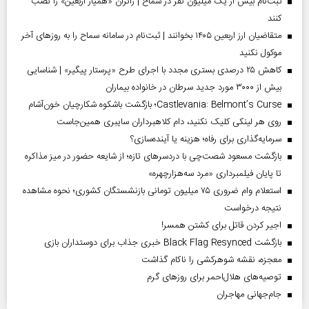
ثبت‌نام بیش از یک میلیون نفر در سماح | زائران «همیار اربعین» را نصب
کنند
متقاضیان ارز اربعین ۱۴۰۵ بخوانند | ثبت‌نام در سامانه سماح را به روز‌های آخر
موکول نکنید
کاهش ۲۵ درصدی بستری مجدد با اجرای طرح «پرستار پیگیر» | شناسایی
بیش از ۳۰۰۰ مورد جدید سرطان در خانواده بیماران
Castlevania: Belmont’s Curse؛ بازگشت باشکوه شکارچیان خون‌آشام
روی هر لینکی کلیک نکنید، دام کلاهبرداران سایبری همین‌جاست
سرمایه‌گذاری برای رفاه؛ هزینه یا آینده‌سازی؟
بازگشت مسعود شصت‌چی با دردسر‌های تازه؛ از شایعه حضور در میز مذاکره
تا پایان فیلمبرداری «مرد سه‌هزارچهره»
استعلام وام ضروری ۷۵ میلیون تومانی بازنشستگان کشوری؛ نحوه مشاهده
نتیجه درخواست
اجیر کردن قاتل برای کشتن همسر!
بازگشت Black Flag Resynced خبری جذاب برای دوستداران بازی
معجزه، نقشه شوهرکشی را ناکام گذاشت
توصیه‌های هلال‌احمر برای روز‌های گرم
جام‌جهانی مهاجران