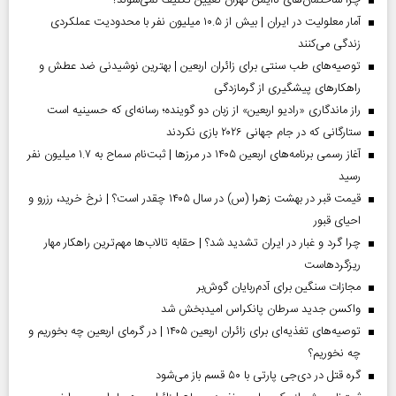
چرا ساختمان‌های ناایمن تهران تعیین تکلیف نمی‌شوند؟
آمار معلولیت در ایران | بیش از ۱۰.۵ میلیون نفر با محدودیت عملکردی
زندگی می‌کنند
توصیه‌های طب سنتی برای زائران اربعین | بهترین نوشیدنی ضد عطش و
راهکارهای پیشگیری از گرمازدگی
راز ماندگاری «رادیو اربعین» از زبان دو گوینده؛ رسانه‌ای که حسینیه است
ستارگانی که در جام جهانی ۲۰۲۶ بازی نکردند
آغاز رسمی برنامه‌های اربعین ۱۴۰۵ در مرز‌ها | ثبت‌نام سماح به ۱.۷ میلیون نفر
رسید
قیمت قبر در بهشت زهرا (س) در سال ۱۴۰۵ چقدر است؟ | نرخ خرید، رزرو و
احیای قبور
چرا گرد و غبار در ایران تشدید شد؟ | حقابه تالاب‌ها مهم‌ترین راهکار مهار
ریزگردهاست
مجازات سنگین برای آدم‌ربایان گوش‌بر
واکسن جدید سرطان پانکراس امیدبخش شد
توصیه‌های تغذیه‌ای برای زائران اربعین ۱۴۰۵ | در گرمای اربعین چه بخوریم و
چه نخوریم؟
گره قتل در دی‌جی پارتی با ۵۰ قسم باز می‌شود