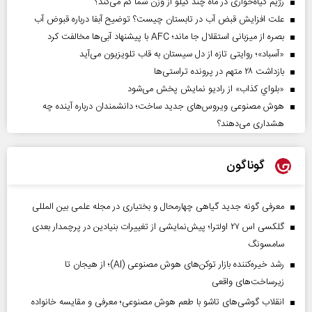
رژیم گیاه‌خواری در ماه چند کیلو از وزن شما کم می‌کند؟
علت افزایش قبض آب در تابستان چیست؟ توضیح آبفا درباره قبوض آب
بصره از میزبانی استقلال جا ماند؛ AFC با پیشنهاد آبی‌ها مخالفت کرد
«آسباد»؛ روایتی تازه از دل سیستان به قاب تلویزیون می‌آید
بازداشت ۲۸ متهم در پرونده تراستی‌ها
«بلواي کذاب» از رادیو نمایش پخش می‌شود
هوش مصنوعی ویروس‌های جدید ساخت؛ دانشمندان درباره آینده چه
هشداری می‌دهند؟
گوناگون
معرفی گونه جدید گیاهی چهارمحال و بختیاری در مجله علمی بین المللی
گلکسی اس ۲۷ اولترا؛ پیش‌نمایشی از تغییرات بنیادین در پرچمدار بعدی
سامسونگ
رشد خیره‌کننده بازار توکن‌های هوش مصنوعی (AI)؛ از هیجان تا
زیرساخت‌های واقعی
انقلاب گوشی‌های تاشو‌ با طعم هوش مصنوعی؛ معرفی و مقایسه خانواده