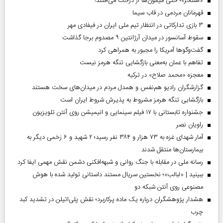
«استخر»‌‌؛ حتی میمون‌ها از درخت می‌افتند!
قهرمانان مردمی در قاب سیما
۳ بازی تدارکاتی در انتظار تیم ملی ایران در فیفادی مهر
سقوط آسانسور در میدان آرژانتین ۹ مصدوم برجا گذاشت
گفت‌وگوها آمریکا را مجبور به همراهی کرد
تفاهم با عمان به‌معنی بازگشایی تنگه هرمز نیست
معجزه «محمد صلاح» در ترکیه
گزارشگران رادیو هم‌نفس و همدل مردم در میدان‌های سخت هستند
بازگشایی تنگه هرمز مشروط به پذیرش شروط ایران است
جشنواره تابستانی با ۱۷ فیلم سینمایی و انیمیشن روی آنتن تلویزیون
راویان نصر
آمار شهدای غزه به ۷۳ هزار و ۳۸۴ نفر رسید؛ ۲ شهید و ۶ زخمی دیگر به
بیمارستان‌ها منتقل شدند
رسانه ملی در مقابله با جنگ روانی و شبهه‌افکنی دشمن نقش مهمی ایفا کرد
ببینید | «لبالب»؛ نخستین سریال مستند داستانی تولید شده با هوش
مصنوعی روی آنتن شبکه دو
هشدار پژوهشگران درباره یک ماده پرکاربرد؛ نقش پلی‌اتیلن در تشدید کبد
چرب