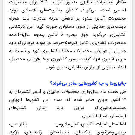
هکتار محصولات جالیزی به‌طور متوسط ۴-۳ برابر محصولات
اساسی است، می‌گوید: کاهش جذابیت‌های اقتصادی تولید
محصولات آب‌بر، علاوه بر کاهش تعرفه صادرات باید همراه
بابسته‌های حمایتی از سوی مسئولان صورت گیرد. این کارشناس
کشاورزی می‌گوید: طبق تبصره ۸ قانون بودجه سال۱۴۰۱همه
محصولات کشاورزی شامل تعرفه۰.۵درصد می‌شوند در‌حالی‌که باید
جدولی از عوارض محصولات مختلف کشاورزی تهیه و نسبت به
میزان آب‌بری آنها، کیفیت زمین کشاورزی و خام‌فروشی محصول،
اعداد متفاوتی از عوارض صادراتی تعیین شود.
جالیزی‌ها به چه کشورهایی صادر می‌شوند؟
طی هفت ماه سال‌جاری محصولات جالیزی و آب‌بر کشورمان به
۳۴کشور جهان صادر شده که عمده این کشورها اروپایی
هستند،به‌طوری‌که دراین بازه زمانی کشورهای
ارمنستان،استرالیا،استونی،
افغانستان،امارات،انگلیس،آلمان،بلاروس، بلغارستان،
بوسنی‌و‌هرزگوین، پاکستان، تاجیکستان، ترکمنستان، ترکیه،