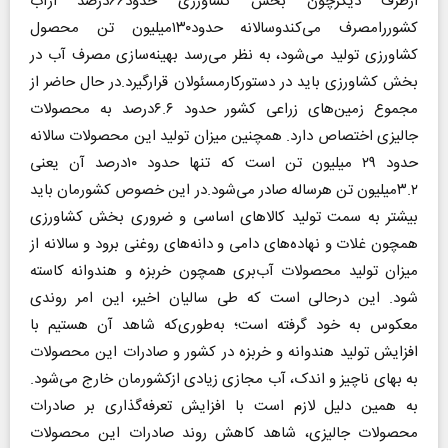
ازطرف دیگرچون بخش کشاورزی حدود۶۶درصد ازآب
کشوررامصرف می‌کندوسالانه حدود۱۳۰میلیون تن محصول
کشاورزی تولید می‌شود، به نظر می‌رسد بهینه‌سازی مصرف آب در
بخش کشاورزی باید در دستورکارمسئولان قرارگیرد.در حال حاضر از
مجموع زمین‌های زراعی کشور حدود ۶.۶درصد به محصولات
جالیزی اختصاص دارد. همچنین میزان تولید این محصولات سالانه
حدود ۲۹ میلیون تن است که تنها حدود ۱۰درصد آن یعنی
۳.۲میلیون تن هر‌ساله صادر می‌شود.در این خصوص کشورمان باید
بیشتر به سمت تولید کالاهای اساسی و ضروری بخش کشاورزی
همچون غلات و نهاده‌های دامی و دانه‌های روغنی برود و سالانه از
میزان تولید محصولات آب‌بری همچون خربزه و هندوانه کاسته
شود. این در‌حالی است که طی سالیان اخیر، این امر روندی
معکوس به خود گرفته است؛ به‌طوری‌که شاهد آن هستیم با
افزایش تولید هندوانه و خربزه در کشور و صادرات این محصولات
به بهای ناچیز و اندک، آب مجازی زیادی ازکشورمان خارج می‌شود.
به همین دلیل لازم است با افزایش تعرفه‌گذاری بر صادرات
محصولات جالیزی، شاهد کاهش روند صادرات این محصولات