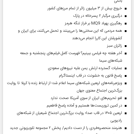
بانکی
خروج بیش از ۳ میلیون زائر از تمام مرز‌های کشور
درگیری مرگبار ۲ پسرخاله در پارک
رهگیری پهپاد MQ9 بر فراز تنگه هرمز
همه مردمی که این سختی‌ها را می‌بینند و تحمل می‌کنند، برای ایران و
کشورشان این کاررا انجام می‌دهند
‌زائران سبز
آخر هفته چه فیلمی ببینیم؟ فهرست کامل فیلم‌های پنجشنبه و جمعه
شبکه‌های سیما
عملیات گسترده ارتش یمن علیه نیروهای سعودی
پاسخ قانون به خشونت در قاب اینستاگرام
ویژه‌برنامه‌های اربعین شبکه‌های سیما اعلام شد؛ از ارتباط زنده با کربلا تا روایت
بزرگ‌ترین اجتماع معنوی جهان
لغو تحریم‌های ایران از سوی آمریکا صحت ندارد
در کمین تروریست‌ها هستیم و آماده پاسخ قاطعیم
اربعین ۱۴۰۵ در قاب صدا؛ روایت بزرگ‌ترین اجتماع شیعیان از شبکه‌های
رادیویی
هنرمند منحصر‌به‌فردی را از دست دادیم/ پخش ۲ مجموعه تلویزیونی جدید