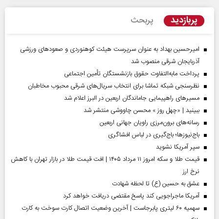
پربازدید
پربحث
امیرحسین بهداد به عنوان سرپرست هیئت کوهنوردی و صعودهای ورزشی
آذربایجان شرقی منصوب شد
پرداخت مابه‌التفاوت حقوق بازنشستگان تأمین اجتماعی
نظرسنجی شبکه تماشا برای انتخاب سریال‌های شرقی محبوب مخاطبان
مسیر‌های راهپیمایی جاماندگان اربعین در البرز اعلام شد
ببینید | «چهل روز » محسن چاووشی منتشر شد
رسانه‌های برون‌مرزی راویان جهانی اربعین
باج‌نیوزها؛ باج‌گیری در لباس افشاگری
سپر آمریکا نشوید
قیمت طلا و سکه امروز ۱۱ مرداد ۱۴۰۵ | افت قیمت طلا در بازار تهران با کاهش
نرخ ارز
عشق به حسین (ع) تا لحظه شهادت
آمریکا ماجراجویی کند پاسخ مقتضی دریافت خواهد کرد
سهمیه ۶۰ لیتری پابرجاست | آخرین وضعیت اتصال کارت سوخت به کارت