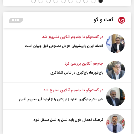
گفت و گو
در گفت‌و‌گو با جام‌جم آنلاین تشریح شد
فاصله ایران با پیشرو‌ان هوش مصنوعی قابل جبران است
جام‌جم آنلاین بررسی کرد
باج‌نیوزها؛ باج‌گیری در لباس افشاگری
در گفت‌و‌گو با جام‌جم آنلاین مطرح شد
شیر مادر جایگزین ندارد | نوزادان را از فواید آن محروم نکنیم
فرهنگ اهدای خون باید نسل به نسل منتقل شود