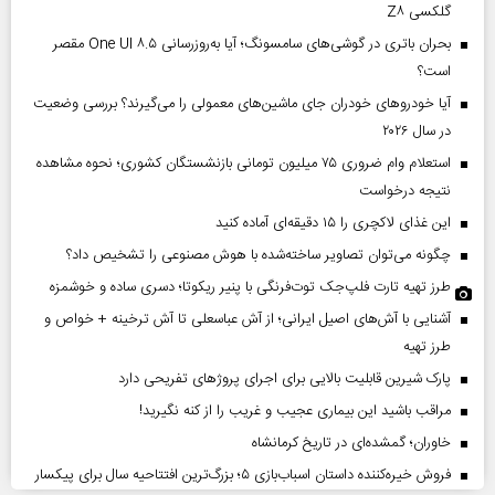
گلکسی Z۸
بحران باتری در گوشی‌های سامسونگ؛ آیا به‌روزرسانی One UI ۸.۵ مقصر
است؟
آیا خودروهای خودران جای ماشین‌های معمولی را می‌گیرند؟ بررسی وضعیت
در سال ۲۰۲۶
استعلام وام ضروری ۷۵ میلیون تومانی بازنشستگان کشوری؛ نحوه مشاهده
نتیجه درخواست
این غذای لاکچری را ۱۵ دقیقه‌ای آماده کنید
چگونه می‌توان تصاویر ساخته‌شده با هوش مصنوعی را تشخیص داد؟
طرز تهیه تارت فلپ‌جک توت‌فرنگی با پنیر ریکوتا؛ دسری ساده و خوشمزه
آشنایی با آش‌های اصیل ایرانی؛ از آش عباسعلی تا آش ترخینه + خواص و
طرز تهیه
پارک شیرین قابلیت‌ بالایی برای اجرای پروژهای تفریحی دارد
مراقب باشید این بیماری عجیب و غریب را از کنه نگیرید!
خاوران؛ گمشده‌ای در تاریخ کرمانشاه
فروش خیره‌کننده داستان اسباب‌بازی ۵؛ بزرگ‌ترین افتتاحیه سال برای پیکسار