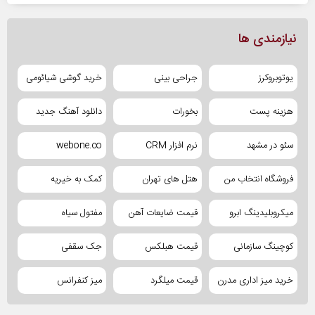
نیازمندی ها
یوتوبروکرز
جراحی بینی
خرید گوشی شیائومی
هزینه پست
بخورات
دانلود آهنگ جدید
سئو در مشهد
نرم افزار CRM
webone.co
فروشگاه انتخاب من
هتل های تهران
کمک به خیریه
میکروبلیدینگ ابرو
قیمت ضایعات آهن
مفتول سیاه
کوچینگ سازمانی
قیمت هبلکس
جک سقفی
خرید میز اداری مدرن
قیمت میلگرد
میز کنفرانس