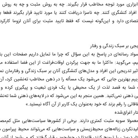
بزاری مورد توجه مخاطب قرار بگیرند. چه به روش مثبت و چه به روش م
راد کنشگری کنند. چه ناسزا دریافت کنند یا مورد تایید قرار بگیرند قطعا ب
تصادی دارد و این‌گونه نیست که فقط تایید مثبت برای آنان لزوما کارکر
ریجی بر سبک زندگی و رفتار
د رسانه‌ای در پاسخ به این سؤال که چرا ما تمایل داریم صفحات این بلا
یم، می‌گوید: «اکثرا ما به جهت پرکردن اوقات‌فراغت از این فضا استفاده می
ثیر تدریجی این افراد و مدل‌های کنشگری آنان بر سبک زندگی و رفتارمان نم
ییم بهترین جایی که می‌شود یک مسأله را در ذهن مخاطب ته‌نشین کرد، آ
شما به قصد لذت از یک محیطی یا یک فردی تبعیت و پیگیری کرده و د
 نخست روزنامه ها‌ی یکشنبه ۴ مردادماه
صفحات نخست روزنامه ها‌ی شنبه ۳ مردادماه
انی ذهنی نمی‌کنید. همین منجر به این می‌شود که در لایه‌های ذهنی شما ته‌ن
قاتی را رقم بزند که خود به‌عنوان یک کاربر از آن آگاه نیستید.»
تار اغراق‌شده
معمولا سویه مثبت کمتری دارند. برخی از کشورها سیاست‌هایی مثل کم‌مص
لیدنکردن زباله‌های محیط‌زیستی و سیاست‌هایی که می‌تواند محیط پیرامون ما 
تار درستی را ترویج کنند، قاعدتا در چهارچوبی قرار گرفتند که می‌شود از آنان ب