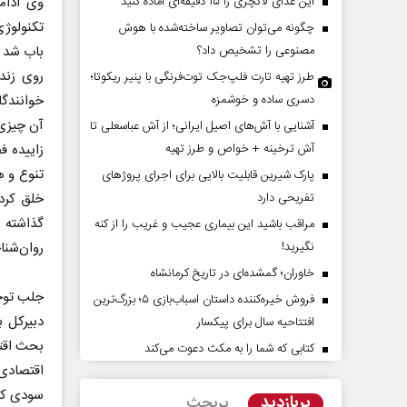
این غذای لاکچری را ۱۵ دقیقه‌ای آماده کنید
وی ادامه
تکنولوژی
چگونه می‌توان تصاویر ساخته‌شده با هوش
مصنوعی را تشخیص داد؟
باب شد و
روی زندگ
طرز تهیه تارت فلپ‌جک توت‌فرنگی با پنیر ریکوتا؛
دسری ساده و خوشمزه
خوانندگا
آن چیزی 
آشنایی با آش‌های اصیل ایرانی؛ از آش عباسعلی تا
آش ترخینه + خواص و طرز تهیه
زاییده 
تنوع و ه
پارک شیرین قابلیت‌ بالایی برای اجرای پروژهای
تفریحی دارد
خلق کرده
اربعین نماد مقاومت در برابر
از باتلاق انرژی تا بن
گذاشته ا
مراقب باشید این بیماری عجیب و غریب را از کنه
استکبار‌
نگیرید!
روان‌شناخ
خاوران؛ گمشده‌ای در تاریخ کرمانشاه
الله نوروزی - عضو کمیسیون اجتماعی
رضا سپهوند - سخنگوی کمیسیون ا
جلب توجه
فروش خیره‌کننده داستان اسباب‌بازی ۵؛ بزرگ‌ترین
دبیرکل ب
افتتاحیه سال برای پیکسار
بحث اقتص
کتابی که شما را به مکث دعوت می‌کند
اقتصادی 
سودی که 
پربازدید
پربحث