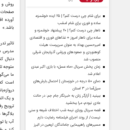
روش و ا
صفحات اف
برای شام چی درست کنم؟ | ۲۵ ایده خوشمزه،
آورده اق
ساده و فوری برای شام امشب
باشد.»
ناهار چی درست کنم؟ | ۲۰ پیشنهاد خوشمزه و
ساده برای ناهار امروز + غذاهای فوری و اقتصادی
تاثیر تد
امیرحسین بهداد به عنوان سرپرست هیئت
مدرس سوا
کوهنوردی و صعودهای ورزشی آذربایجان شرقی
دنبال کن
منصوب شد
متوجه تا
زمان پخش سریال «ماه عسل» با بازی اکبر عبدی
اعلام شد
ما می‌گو
دمای ۵۰ درجه در خوزستان | احتمال بارش‌های
است که 
مردادماه
صفحات نخست روزنامه ها‌ی‌سه‌شنبه ۶ مردادماه
صفحات
سیل‌آسا در ۳ استان
دروازه‌ب
ببینید | آزارگر زنان به خبرنگار جام جم: در حالت
و یک اتفا
عادی نبودم، مرا ببخشید
ترویج رف
قصه سریال رویای نیمه شب اختلاف شیعه و سنی
بلاگرها 
نیست/ از روند اجرای فیلمنامه رضایت دارم
آب یا تو
مسیر‌های راهپیمایی جاماندگان اربعین در البرز
کند و رف