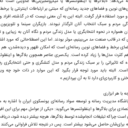
 می‌دهد: «بلاگرها یا اینفلوئنسرها یا میکروسلبریتی‌ها عناوینی است که 
‌های نوین و فضاهای جدید رسانه‌ای که مبتنی بر ارتباطات اینترنتی یا برخط
 مورد استفاده قرار گرفت. البته این به آن معنی نیست که در گذشته، افراد و 
ی مردم و سبک انتخاب آنان اثرگذار نبودند. بازیگران سینما و تلویزیون
ن همواره در نحوه انتخابگری یا مدل زندگی مردم و نگاه آنان به زیبایی و ت
که در قالب صنعت مد می‌بینیم، موثر بودند. اما این اصطلاحاتی که مورد اش
فضای برخط و فضاهای نوین رسانه‌ای است که امکان ظهور و دیده‌شدن، هم 
م کثرت مدل‌ها را زیاد کرده است. یک‌سری عناصر همچون بلاگرها و اینفلوئن
 که تاثیراتی را بر سبک زندگی مردم و مدل کنشگری و حتی انتخابگری رفت
‌بست ترامپ
زمان در افق ایران
ست. البته باید مورد توجه قرار بگیرد که این موارد در ذات خود چه وی
تی و کاربردی‌ای دارد تا به آن بپردازیم.»
نرژی مجلس
سعدالله زارعی - کارشناس ارشد مسائل منطقه
دکتر یدالله
 با هر ابزاری
اشگاه مدیریت رسانه و توسعه سواد رسانه‌ای یونسکوی ایران با اشاره به م
ادی برای بلاگرها و اینفلوئنسرها می‌گوید: «یکی از عوامل مهم برای این اف
است چراکه تبلیغات انجام‌شده توسط بلاگرها، هرچه بیشتر دیده شود، دریاف
برای‌شان حاصل می‌شود بیشتر است. پس در نتیجه تلاش فراوانی می‌کنند ک