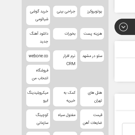
یوتوبروکرز
جراحی بینی
خرید گوشی
شیائومی
هزینه پست
بخورات
دانلود آهنگ
جدید
سئو در مشهد
نرم افزار
webone.co
CRM
فروشگاه
انتخاب من
هتل های
کمک به
میکروبلیدینگ
تهران
خیریه
ابرو
قیمت
مفتول سیاه
کوچینگ
ضایعات آهن
سازمانی