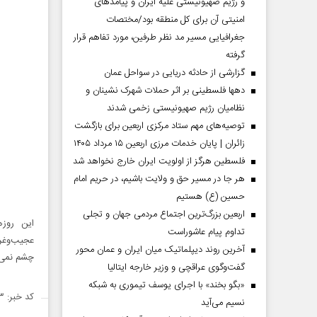
و رژیم صهیونیستی علیه ایران و پیامد‌های
امنیتی آن برای کل منطقه بود/مختصات
جغرافیایی مسیر مد نظر طرفین، مورد تفاهم قرار
گرفته
گزارشی از حادثه دریایی در سواحل عمان
دهها فلسطینی بر اثر حملات شهرک نشینان و
نظامیان رژیم صهیونیستی زخمی شدند
توصیه‌های مهم ستاد مرکزی اربعین برای بازگشت
زائران | پایان خدمات مرزی اربعین ۱۵ مرداد ۱۴۰۵
فلسطین هرگز از اولویت ایران خارج نخواهد شد
هر جا در مسیر حق و ولایت باشیم، در حریم امام
حسین (ع) هستیم
اربعین بزرگ‌ترین اجتماع مردمی جهان و تجلی
این روزه
تداوم پیام عاشوراست
عجیب‌وغر
آخرین روند دیپلماتیک میان ایران و عمان محور
چشم نمی‌خ
گفت‌وگوی عراقچی و وزیر خارجه ایتالیا
«بگو بخند» با اجرای یوسف تیموری به شبکه
کد خبر: ۱۴۲۶۶۶۳
نسیم می‌آید