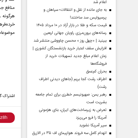
اعلام شد
منافع جم
به جای مانده از نقل و انتقالات؛ سپاهان و
هرگونه ر
پرسپولیس سد ساختند!
خرده‌فر
قیمت سکه و طلا در بازار آزاد در ۱۰ مرداد ۱۴۰۵
موضوعات 
رسانه‌های برون‌مرزی راویان جهانی اربعین
ببینید | «چهل روز » محسن چاووشی منتشر شد
افزایش سقف اعتبار خرید بازنشستگان کشوری |
زمان اعلام مبلغ جدید تسهیلات خرید از
فروشگاه‌ها
بحران کم‌عمق
اطراف رشت کجا بریم (جاهای دیدنی اطراف
رشت)
رهبر یمن: صهیونیسم خطری برای تمام جامعه
اشتراک گذ
بشریت است
تعرض به زیرساخت‌های ایران، بنای هژمونی
آمریکا را فرو می‌ریزد
سپر آمریکا نشوید
انهدام کامل سه فروند هواپیمای اف ۳۵ در الازرق