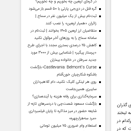
در گرمای اربعین چه بخوریم و چه نخوریم؟
گره قتل در دی‌جی پارتی با ۵۰ قسم باز می‌شود
ثبت‌نام بیش از یک میلیون نفر در سماح |
زائران «همیار اربعین» را نصب کنند
متقاضیان ارز اربعین ۱۴۰۵ بخوانند | ثبت‌نام در
سامانه سماح را به روز‌های آخر موکول نکنید
کاهش ۲۵ درصدی بستری مجدد با اجرای طرح
«پرستار پیگیر» | شناسایی بیش از ۳۰۰۰ مورد
جدید سرطان در خانواده بیماران
Castlevania: Belmont’s Curse؛ بازگشت
باشکوه شکارچیان خون‌آشام
روی هر لینکی کلیک نکنید، دام کلاهبرداران
سایبری همین‌جاست
سرمایه‌گذاری برای رفاه؛ هزینه یا آینده‌سازی؟
بازگشت مسعود شصت‌چی با دردسر‌های تازه؛ از
ی گذران
شایعه حضور در میز مذاکره تا پایان فیلمبرداری
ه لبخند
«مرد سه‌هزارچهره»
کدام در
استعلام وام ضروری ۷۵ میلیون تومانی
ت که در