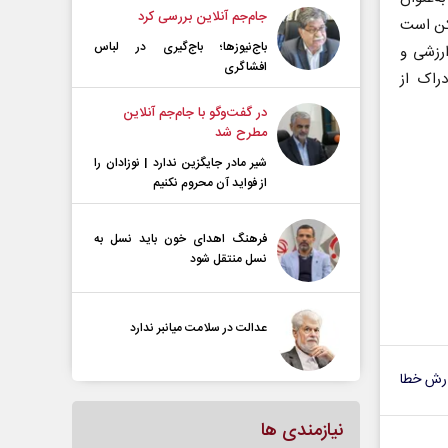
جام‌جم آنلاین بررسی کرد
مکن است
باج‌نیوزها؛ باج‌گیری در لباس
ارزشی و
افشاگری
راک از
در گفت‌و‌گو با جام‌جم آنلاین
مطرح شد
شیر مادر جایگزین ندارد | نوزادان را
از فواید آن محروم نکنیم
فرهنگ اهدای خون باید نسل به
نسل منتقل شود
عدالت در سلامت میانبر ندارد
رش خطا
نیازمندی ها