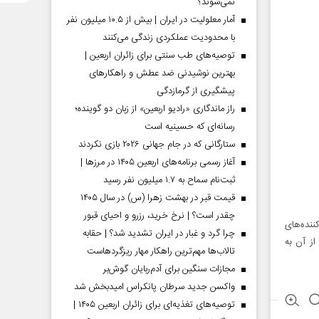
نمی‌شوند؟
آمار معلولیت در ایران | بیش از ۱۰.۵ میلیون نفر
با محدودیت عملکردی زندگی می‌کنند
توصیه‌های طب سنتی برای زائران اربعین |
بهترین نوشیدنی ضد عطش و راهکارهای
پیشگیری از گرمازدگی
راز ماندگاری «رادیو اربعین» از زبان دو گوینده؛
رسانه‌ای که حسینیه است
ستارگانی که در جام جهانی ۲۰۲۶ بازی نکردند
آغاز رسمی برنامه‌های اربعین ۱۴۰۵ در مرز‌ها |
ثبت‌نام سماح به ۱.۷ میلیون نفر رسید
قیمت قبر در بهشت زهرا (س) در سال ۱۴۰۵
چقدر است؟ | نرخ خرید، رزرو و احیای قبور
نده‌های
چرا گرد و غبار در ایران تشدید شد؟ | حقابه
ز آن به
تالاب‌ها مهم‌ترین راهکار مهار ریزگردهاست
مجازات سنگین برای آدم‌ربایان گوش‌بر
واکسن جدید سرطان پانکراس امیدبخش شد
توصیه‌های تغذیه‌ای برای زائران اربعین ۱۴۰۵ |