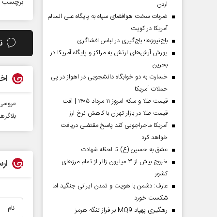
برچسب ه
اردن
ضربات سخت هوافضای سپاه به پایگاه علی السالم
آمریکا در کویت
باج‌نیوزها؛ باج‌گیری در لباس افشاگری
ن
یورش آرش‌های ارتش به مراکز و پایگاه‌ آمریکا در
بحرین
خسارت به دو خوابگاه دانشجویی در اهواز در پی
اخب
حملات آمریکا
قیمت طلا و سکه امروز ۱۱ مرداد ۱۴۰۵ | افت
عروسی‌
قیمت طلا در بازار تهران با کاهش نرخ ارز
بلاگره
آمریکا ماجراجویی کند پاسخ مقتضی دریافت
خواهد کرد
عشق به حسین (ع) تا لحظه شهادت
خروج بیش از ۳ میلیون زائر از تمام مرز‌های
ارس
کشور
عارف: دشمن با هویت و تمدن ایرانی جنگید اما
شکست خورد
رهگیری پهپاد MQ9 بر فراز تنگه هرمز