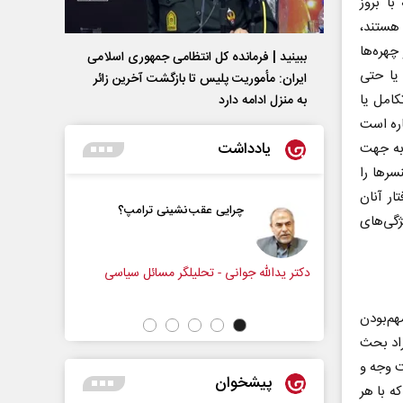
با بروز
 هستند،
چهره‌ها
ببینید | فرمانده کل انتظامی جمهوری اسلامی
 یا حتی
ایران­: مأموریت پلیس تا بازگشت آخرین زائر
کامل یا
به منزل ادامه دارد
اره است
یادداشت
به جهت
سرها را
ار آنان
چرایی عقب‌نشینی ترامپ؟
پشت‌پرده تهدیدات کوتاه‏‌
ژگی‌های
ادعا‌های خلاف واقع آمریکا
 جوانی - تحلیلگر مسائل سیاسی
عباس سلیمی‌نمین - تحلیلگر مسائل سیاس
هم‌بودن
راد بحث
ت وجه و
پیشخوان
ه با هر