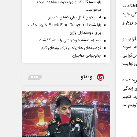
بازنشستگان کشوری؛ نحوه مشاهده نتیجه
طلاعات
درخواست
دگی خود
اجیر کردن قاتل برای کشتن همسر!
ر روح و
بازگشت Black Flag Resynced خبری جذاب
برای دوستداران بازی
گرایی و
معجزه، نقشه شوهرکشی را ناکام گذاشت
ه سواد
توصیه‌های هلال‌احمر برای روز‌های گرم
ل‌گرایی
جام‌جهانی مهاجران
ی‌نهایت
ویدئو
ن‌دهنده
ی زندگی
، تغییر
ییم ما