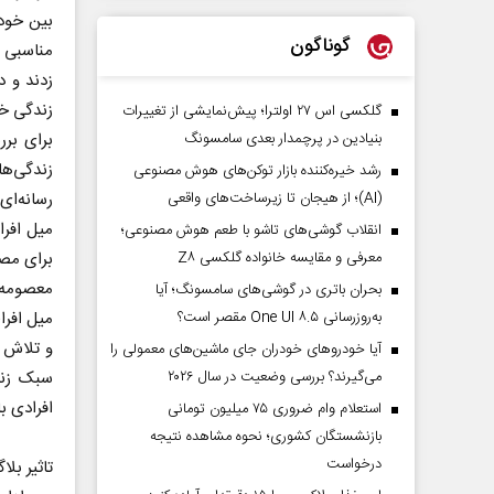
بین خود
گوناگون
مناسبی ر
زدند و د
زندگی خو
گلکسی اس ۲۷ اولترا؛ پیش‌نمایشی از تغییرات
بنیادین در پرچمدار بعدی سامسونگ
برای برر
زندگی‌ه
رشد خیره‌کننده بازار توکن‌های هوش مصنوعی
(AI)؛ از هیجان تا زیرساخت‌های واقعی
رسانه‌ای
میل افرا
انقلاب گوشی‌های تاشو‌ با طعم هوش مصنوعی؛
معرفی و مقایسه خانواده گلکسی Z۸
برای مص
معصومه ن
بحران باتری در گوشی‌های سامسونگ؛ آیا
به‌روزرسانی One UI ۸.۵ مقصر است؟
میل افرا
و تلاش ب
آیا خودروهای خودران جای ماشین‌های معمولی را
می‌گیرند؟ بررسی وضعیت در سال ۲۰۲۶
سبک زند
افرادی 
استعلام وام ضروری ۷۵ میلیون تومانی
بازنشستگان کشوری؛ نحوه مشاهده نتیجه
درخواست
تاثیر بل