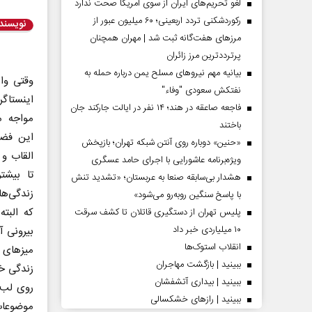
لغو تحریم‌های ایران از سوی آمریکا صحت ندارد
رکوردشکنی تردد اربعینی؛ ۶۰ میلیون عبور از
نویسند
مرزهای هفت‌گانه ثبت شد | مهران همچنان
پرترددترین مرز زائران
بیانیه مهم نیروهای مسلح یمن درباره حمله به
وقتی وا
نفتکش سعودی "وفاء"
اینستاگر
فاجعه صاعقه در هند؛ ۱۴ نفر در ایالت جارکند جان
مواجه م
باختند
این فضا
«حنین» دوباره روی آنتن شبکه تهران؛ بازپخش
القاب و 
ویژه‌برنامه عاشورایی با اجرای حامد عسگری
تا بیشت
هشدار بی‌سابقه صنعا به عربستان؛ «تشدید تنش
زندگی‌ه
با پاسخ سنگین روبه‌رو می‌شود»
که البت
پلیس تهران از دستگیری قاتلان تا کشف سرقت
۱۰ میلیاردی خبر داد
بیرونی 
انقلاب استوک‌ها
میزهای غ
ببینید | بازگشت مهاجران
زندگی خو
ببینید | بیداری آتشفشان
روی لب‌ش
ببینید | رازهای خشکسالی
موضوعات 