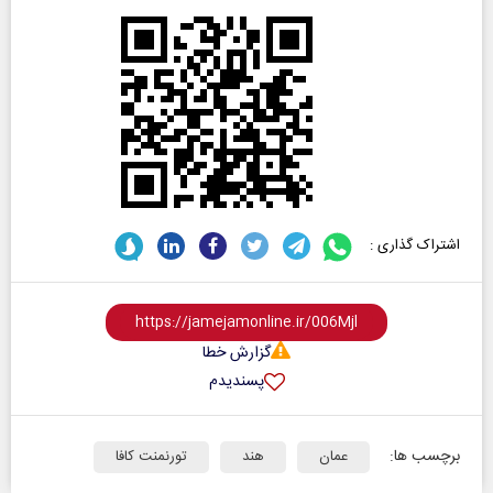
اشتراک گذاری :
گزارش خطا
پسندیدم
برچسب ها:
عمان
هند
تورنمنت کافا