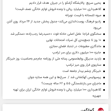
یحیی سریع: پالایشگاه آرامکو را در جیزان هدف قرار دادیم
کلاهبرداری ۱۰۰ میلیارد ریالی با وعده فروش لوازم خانگی نصف قیمت!
میوه تابستانه با قیمت نوبرانه
رادیو فرهنگ پوست‌اندازی می‌کند؛ جدول پخش جدید از ۲۴ مرداد روی آنتن
می‌رود
سخنگوی فراجا: عامل اصلی حادثه فوت «حمیدرضا رجب‌زاده» دستگیر شد
۱۰ روز تا جمع‌بندی کل نمرات امتحانات نهایی
ماندگاری مطبوعات در تندباد فضای مجازی
جایزه ۱۰۰ میلیون دلاری برای سر ترامپ
بازدید مدیرکل روابط‌عمومی رسانه ملی از روزنامه جام‌جم به‌مناسبت روز خبرنگار
سناریوی فرار روی میز ترامپ
خبرنگار چشم بیدار جامعه است
پرسپولیس کهکشانی شد / سرخ‌ها و این همه ستاره جوان
ماجرای سن بازنشستگی ۵۵ و ۶۲ ساله چیست؟
کلاهبرداری ۱۰۰ میلیارد ریالی با وعده فروش لوازم خانگی ارزان برای تهیه
جهیزیه
گوناگون