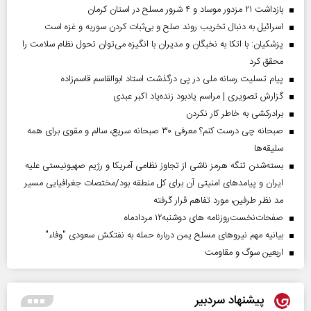
بازداشت ۲۱ مزدور موساد و ۴ شرور مسلح در استان کرمان
اسرائیل به دنبال تخریب روند صلح و بی‌ثبات کردن سوریه و غزه است
پزشکیان: با اتکا به نخبگان و مدیران با انگیزه می‌توان تحول نظام سلامت را
محقق کرد
پیام تسلیت رسانه ملی در پی درگذشت استاد ابوالقاسم قاسم‌زاده
گزارش تصویری | مراسم یادبود زنده‌یاد اکبر عبدی
برادرکشی به خاطر کار نکردن
صبحانه چی درست کنم؟ معرفی ۳۰ صبحانه سریع، سالم و مقوی برای همه
سلیقه‌ها
بسته‌شدن تنگه هرمز ناشی از تجاوز نظامی آمریکا و رژیم صهیونیستی علیه
ایران و پیامد‌های امنیتی آن برای کل منطقه بود/مختصات جغرافیایی مسیر
مد نظر طرفین، مورد تفاهم قرار گرفته
صفحات‌نخست‌روزنامه ها‌ی دوشنبه‌۱۲ مردادماه
بیانیه مهم نیروهای مسلح یمن درباره حمله به نفتکش سعودی "وفاء"
اربعین سوگ و مقاومت
پیشنهاد سردبیر