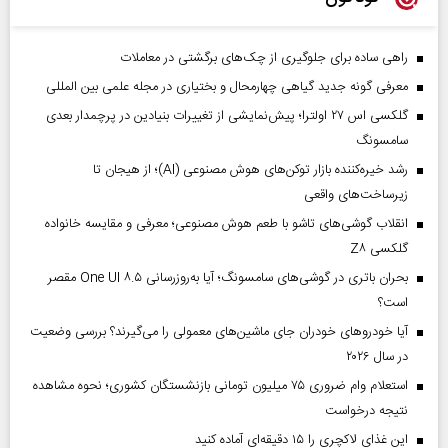
راهی ساده برای جلوگیری از چک‌های برگشتی در معاملات
معرفی گونه جدید گیاهی چهارمحال و بختیاری در مجله علمی بین المللی
گلکسی اس ۲۷ اولترا؛ پیش‌نمایشی از تغییرات بنیادین در پرچمدار بعدی
سامسونگ
رشد خیره‌کننده بازار توکن‌های هوش مصنوعی (AI)؛ از هیجان تا
زیرساخت‌های واقعی
انقلاب گوشی‌های تاشو‌ با طعم هوش مصنوعی؛ معرفی و مقایسه خانواده
گلکسی Z۸
بحران باتری در گوشی‌های سامسونگ؛ آیا به‌روزرسانی One UI ۸.۵ مقصر
است؟
آیا خودروهای خودران جای ماشین‌های معمولی را می‌گیرند؟ بررسی وضعیت
در سال ۲۰۲۶
استعلام وام ضروری ۷۵ میلیون تومانی بازنشستگان کشوری؛ نحوه مشاهده
نتیجه درخواست
این غذای لاکچری را ۱۵ دقیقه‌ای آماده کنید