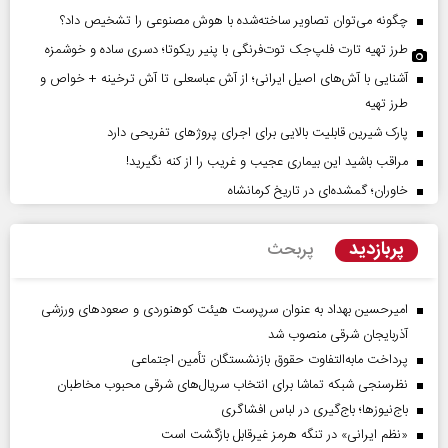
چگونه می‌توان تصاویر ساخته‌شده با هوش مصنوعی را تشخیص داد؟
طرز تهیه تارت فلپ‌جک توت‌فرنگی با پنیر ریکوتا؛ دسری ساده و خوشمزه
آشنایی با آش‌های اصیل ایرانی؛ از آش عباسعلی تا آش ترخینه + خواص و
طرز تهیه
پارک شیرین قابلیت‌ بالایی برای اجرای پروژهای تفریحی دارد
مراقب باشید این بیماری عجیب و غریب را از کنه نگیرید!
خاوران؛ گمشده‌ای در تاریخ کرمانشاه
پربازدید
پربحث
امیرحسین بهداد به عنوان سرپرست هیئت کوهنوردی و صعودهای ورزشی
آذربایجان شرقی منصوب شد
پرداخت مابه‌التفاوت حقوق بازنشستگان تأمین اجتماعی
نظرسنجی شبکه تماشا برای انتخاب سریال‌های شرقی محبوب مخاطبان
باج‌نیوزها؛ باج‌گیری در لباس افشاگری
«نظم ایرانی» در تنگه هرمز غیرقابل بازگشت است