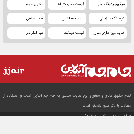
میکروبلیدینگ ابرو
قیمت ضایعات آهن
مفتول سیاه
کوچینگ سازمانی
قیمت هبلکس
جک سقفی
خرید میز اداری مدرن
قیمت میلگرد
میز کنفرانس
تمام حقوق مادی و معنوی این سایت متعلق به جام جم آنلاین است و استفاده از
مطالب با ذکر منبع بلامانع است.
طراحی و تولید
"ایران سامانه"