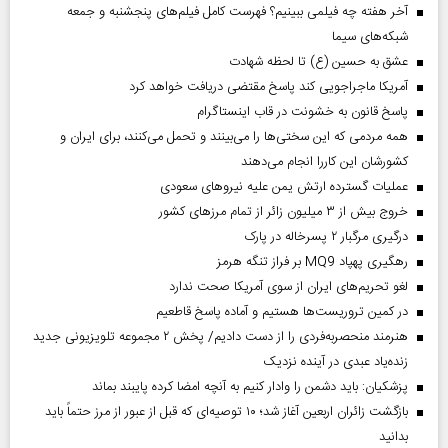
آخر هفته چه فیلمی ببینیم؟ فهرست کامل فیلم‌های پنجشنبه و جمعه
شبکه‌های سیما
عشق به حسین (ع) تا لحظه شهادت
آمریکا ماجراجویی کند پاسخ مقتضی دریافت خواهد کرد
پاسخ قانون به خشونت در قاب اینستاگرام
همه مردمی که این سختی‌ها را می‌بینند و تحمل می‌کنند، برای ایران و
کشورشان این کاررا انجام می‌دهند
عملیات گسترده ارتش یمن علیه نیروهای سعودی
خروج بیش از ۳ میلیون زائر از تمام مرز‌های کشور
درگیری مرگبار ۲ پسرخاله در پارک
رهگیری پهپاد MQ9 بر فراز تنگه هرمز
لغو تحریم‌های ایران از سوی آمریکا صحت ندارد
در کمین تروریست‌ها هستیم و آماده پاسخ قاطعیم
هنرمند منحصر‌به‌فردی را از دست دادیم/ پخش ۲ مجموعه تلویزیونی جدید
زنده‌یاد عبدی در آینده نزدیک
پزشکیان: باید دشمن را وادار کنیم به آنچه امضا کرده پایبند بماند
بازگشت زائران اربعین آغاز شد؛ ۱۰ توصیه‌ای که قبل از عبور از مرز حتماً باید
بدانید