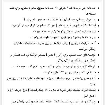
صبحانه چی درست کنم؟ معرفی ۳۰ صبحانه سریع، سالم و مقوی برای همه
سلیقه‌ها
چرا برخی بیماران بعد از کرونا و آنفلوآنزا ماه‌ها بهبود نمی‌یابند؟
ثبت‌نام ۲.۵ میلیون زائر در سماح | عبور ۱.۷ میلیون نفر از مرز‌های اربعین
چرا بعد از سفرهای طولانی گوارش‌تان به هم می‌ریزد؟
چرا ساختمان‌های ناایمن تهران تعیین تکلیف نمی‌شوند؟
آمار معلولیت در ایران | بیش از ۱۰.۵ میلیون نفر با محدودیت عملکردی
زندگی می‌کنند
توصیه‌های طب سنتی برای زائران اربعین | بهترین نوشیدنی ضد عطش و
راهکارهای پیشگیری از گرمازدگی
راز ماندگاری «رادیو اربعین» از زبان دو گوینده؛ رسانه‌ای که حسینیه است
ستارگانی که در جام جهانی ۲۰۲۶ بازی نکردند
آغاز رسمی برنامه‌های اربعین ۱۴۰۵ در مرز‌ها | ثبت‌نام سماح به ۱.۷ میلیون نفر
رسید
قیمت قبر در بهشت زهرا (س) در سال ۱۴۰۵ چقدر است؟ | نرخ خرید، رزرو و
احیای قبور
چرا گرد و غبار در ایران تشدید شد؟ | حقابه تالاب‌ها مهم‌ترین راهکار مهار