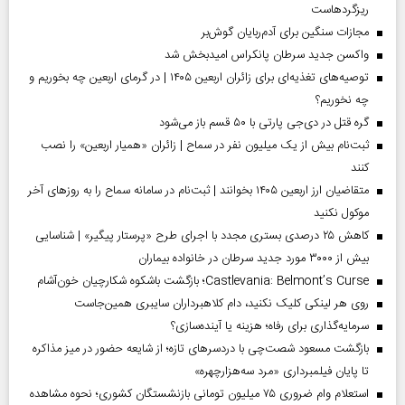
ریزگردهاست
مجازات سنگین برای آدم‌ربایان گوش‌بر
واکسن جدید سرطان پانکراس امیدبخش شد
توصیه‌های تغذیه‌ای برای زائران اربعین ۱۴۰۵ | در گرمای اربعین چه بخوریم و
چه نخوریم؟
گره قتل در دی‌جی پارتی با ۵۰ قسم باز می‌شود
ثبت‌نام بیش از یک میلیون نفر در سماح | زائران «همیار اربعین» را نصب
کنند
متقاضیان ارز اربعین ۱۴۰۵ بخوانند | ثبت‌نام در سامانه سماح را به روز‌های آخر
موکول نکنید
کاهش ۲۵ درصدی بستری مجدد با اجرای طرح «پرستار پیگیر» | شناسایی
بیش از ۳۰۰۰ مورد جدید سرطان در خانواده بیماران
Castlevania: Belmont’s Curse؛ بازگشت باشکوه شکارچیان خون‌آشام
روی هر لینکی کلیک نکنید، دام کلاهبرداران سایبری همین‌جاست
سرمایه‌گذاری برای رفاه؛ هزینه یا آینده‌سازی؟
بازگشت مسعود شصت‌چی با دردسر‌های تازه؛ از شایعه حضور در میز مذاکره
تا پایان فیلمبرداری «مرد سه‌هزارچهره»
استعلام وام ضروری ۷۵ میلیون تومانی بازنشستگان کشوری؛ نحوه مشاهده