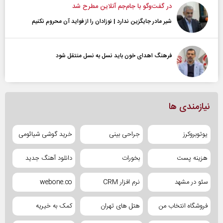
در گفت‌و‌گو با جام‌جم آنلاین مطرح شد
شیر مادر جایگزین ندارد | نوزادان را از فواید آن محروم نکنیم
فرهنگ اهدای خون باید نسل به نسل منتقل شود
نیازمندی ها
یوتوبروکرز
جراحی بینی
خرید گوشی شیائومی
هزینه پست
بخورات
دانلود آهنگ جدید
سئو در مشهد
نرم افزار CRM
webone.co
فروشگاه انتخاب من
هتل های تهران
کمک به خیریه