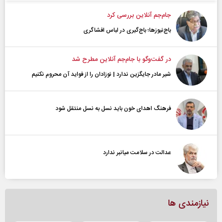
جام‌جم آنلاین بررسی کرد
باج‌نیوزها؛ باج‌گیری در لباس افشاگری
در گفت‌و‌گو با جام‌جم آنلاین مطرح شد
شیر مادر جایگزین ندارد | نوزادان را از فواید آن محروم نکنیم
فرهنگ اهدای خون باید نسل به نسل منتقل شود
عدالت در سلامت میانبر ندارد
نیازمندی ها