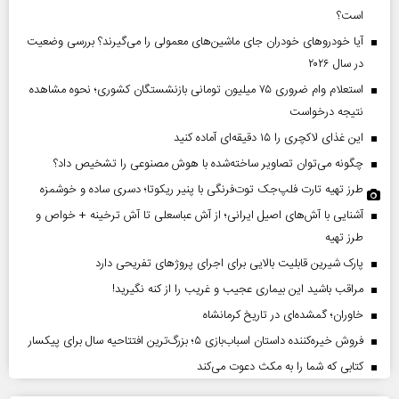
است؟
آیا خودروهای خودران جای ماشین‌های معمولی را می‌گیرند؟ بررسی وضعیت
در سال ۲۰۲۶
استعلام وام ضروری ۷۵ میلیون تومانی بازنشستگان کشوری؛ نحوه مشاهده
نتیجه درخواست
این غذای لاکچری را ۱۵ دقیقه‌ای آماده کنید
چگونه می‌توان تصاویر ساخته‌شده با هوش مصنوعی را تشخیص داد؟
طرز تهیه تارت فلپ‌جک توت‌فرنگی با پنیر ریکوتا؛ دسری ساده و خوشمزه
آشنایی با آش‌های اصیل ایرانی؛ از آش عباسعلی تا آش ترخینه + خواص و
طرز تهیه
پارک شیرین قابلیت‌ بالایی برای اجرای پروژهای تفریحی دارد
مراقب باشید این بیماری عجیب و غریب را از کنه نگیرید!
خاوران؛ گمشده‌ای در تاریخ کرمانشاه
فروش خیره‌کننده داستان اسباب‌بازی ۵؛ بزرگ‌ترین افتتاحیه سال برای پیکسار
کتابی که شما را به مکث دعوت می‌کند