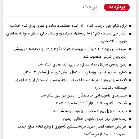
پربازدید
پربحث
برای شام چی درست کنم؟ | ۲۵ ایده خوشمزه، ساده و فوری برای شام امشب
ناهار چی درست کنم؟ | ۲۰ پیشنهاد خوشمزه و ساده برای ناهار امروز + غذاهای
فوری و اقتصادی
امیرحسین بهداد به عنوان سرپرست هیئت کوهنوردی و صعودهای ورزشی
آذربایجان شرقی منصوب شد
زمان پخش سریال «ماه عسل» با بازی اکبر عبدی اعلام شد
دمای ۵۰ درجه در خوزستان | احتمال بارش‌های سیل‌آسا در ۳ استان
قصه سریال رویای نیمه شب اختلاف شیعه و سنی نیست/ از روند اجرای
فیلمنامه رضایت دارم
مسیر‌های راهپیمایی جاماندگان اربعین در البرز اعلام شد
قیمت سکه و طلا در بازار آزاد در ۱۰ مرداد ۱۴۰۵
ببینید | «چهل روز » محسن چاووشی منتشر شد
رسانه‌های برون‌مرزی راویان جهانی اربعین
افزایش سقف اعتبار خرید بازنشستگان کشوری | زمان اعلام مبلغ جدید
تسهیلات خرید از فروشگاه‌ها