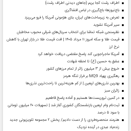
اطراف رشت کجا بریم (جاهای دیدنی اطراف رشت)
باج‌نیوزها؛ باج‌گیری در لباس افشاگری
تعرض به زیرساخت‌های ایران، بنای هژمونی آمریکا را فرو می‌ریزد
سپر آمریکا نشوید
نظرسنجی شبکه تماشا برای انتخاب سریال‌های شرقی محبوب مخاطبان
قیمت طلا و سکه امروز ۱۱ مرداد ۱۴۰۵ | افت قیمت طلا در بازار تهران با کاهش
نرخ ارز
آمریکا ماجراجویی کند پاسخ مقتضی دریافت خواهد کرد
عشق به حسین (ع) تا لحظه شهادت
خروج بیش از ۳ میلیون زائر از تمام مرز‌های کشور
رهگیری پهپاد MQ9 بر فراز تنگه هرمز
بهترین نذری‌های اربعین | از کم هزینه‌ترین تا راحت‌ترین نذری‌ها
‌زائران سبز
در کمین تروریست‌ها هستیم و آماده پاسخ قاطعیم
ثبت‌نام وام اربعین بازنشستگان کشوری آغاز شد | تسهیلات ۲۰ میلیون تومانی
با سود ۵ درصد
هنرمند منحصر‌به‌فردی را از دست دادیم/ پخش ۲ مجموعه تلویزیونی جدید
زنده‌یاد عبدی در آینده نزدیک