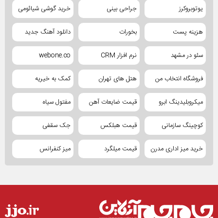
یوتوبروکرز
جراحی بینی
خرید گوشی شیائومی
هزینه پست
بخورات
دانلود آهنگ جدید
سئو در مشهد
نرم افزار CRM
webone.co
فروشگاه انتخاب من
هتل های تهران
کمک به خیریه
میکروبلیدینگ ابرو
قیمت ضایعات آهن
مفتول سیاه
کوچینگ سازمانی
قیمت هبلکس
جک سقفی
خرید میز اداری مدرن
قیمت میلگرد
میز کنفرانس