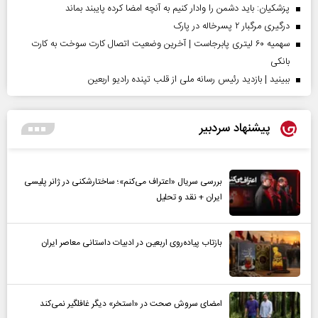
پزشکیان: باید دشمن را وادار کنیم به آنچه امضا کرده پایبند بماند
درگیری مرگبار ۲ پسرخاله در پارک
سهمیه ۶۰ لیتری پابرجاست | آخرین وضعیت اتصال کارت سوخت به کارت
بانکی
ببینید | بازدید رئیس رسانه ملی از قلب تپنده رادیو اربعین
پیشنهاد سردبیر
بررسی سریال «اعتراف می‌کنم»؛ ساختارشکنی در ژانر پلیسی
ایران + نقد و تحلیل
بازتاب پیاده‌روی اربعین در ادبیات داستانی معاصر ایران
امضای سروش صحت در «استخر» دیگر غافلگیر نمی‌کند