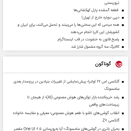
تروریستی
قطعه گمشده پازل کهکشانی‌ها
دربی دوباره خارج از تهران!
همه مردمی که این سختی‌ها را می‌بینند و تحمل می‌کنند، برای ایران و
کشورشان این کاررا انجام می‌دهند
پاسخ قانون به خشونت در قاب اینستاگرام
کالابرگ سه گروه مشمول شارژ شد
گوناگون
گلکسی اس ۲۷ اولترا؛ پیش‌نمایشی از تغییرات بنیادین در پرچمدار بعدی
سامسونگ
رشد خیره‌کننده بازار توکن‌های هوش مصنوعی (AI)؛ از هیجان تا
زیرساخت‌های واقعی
انقلاب گوشی‌های تاشو‌ با طعم هوش مصنوعی؛ معرفی و مقایسه خانواده
گلکسی Z۸
بحران باتری در گوشی‌های سامسونگ؛ آیا به‌روزرسانی One UI ۸.۵ مقصر