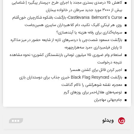
کاهش ۲۵ درصدی بستری مجدد با اجرای طرح «پرستار پیگیر» | شناسایی
بیش از ۳۰۰۰ مورد جدید سرطان در خانواده بیماران
Castlevania: Belmont’s Curse؛ بازگشت باشکوه شکارچیان خون‌آشام
روی هر لینکی کلیک نکنید، دام کلاهبرداران سایبری همین‌جاست
سرمایه‌گذاری برای رفاه؛ هزینه یا آینده‌سازی؟
بازگشت مسعود شصت‌چی با دردسر‌های تازه؛ از شایعه حضور در میز مذاکره
تا پایان فیلمبرداری «مرد سه‌هزارچهره»
استعلام وام ضروری ۷۵ میلیون تومانی بازنشستگان کشوری؛ نحوه مشاهده
نتیجه درخواست
اجیر کردن قاتل برای کشتن همسر!
بازگشت Black Flag Resynced خبری جذاب برای دوستداران بازی
معجزه، نقشه شوهرکشی را ناکام گذاشت
توصیه‌های هلال‌احمر برای روز‌های گرم
جام‌جهانی مهاجران
ویدئو