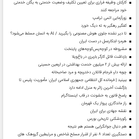
کارکنان وظیفه فراری برای تعیین تکلیف وضعیت خدمتی به یگان خدمتی
خود مراجعه کنند
زورآزمایی اتمی ترامپ
کفگیر رهگیر به ته دیگ خورد
تا دیر نشده جلوی هوش مصنوعی را بگیرید / AI به انسان مسلط می‌شود؟
هرمز؛ ابتکارعمل در دست ایران
مشروطه در کوچه‌پس‌کوچه‌های پایتخت
بازداشت قاتل کارگر باربری در باغ‌ویلا
ارائه بیش از ۲ میلیون خدمت بهداشتی در اربعین حسینی
چوبه دار، فرجام قاتلان دختربچه و مرد صاحبخانه
ببینید | فرمانده کل انتظامی جمهوری اسلامی ایران­: مأموریت پلیس تا
بازگشت آخرین زائر به منزل ادامه دارد
پاسخ قانون به خشونت در قاب اینستاگرام
راز ماندگاری پرواز یک قهرمان
نقشه جهادی برای ایران
رکوردشکنی تاریخی بورس
هم دنبال جوانگرایی هستم هم نتیجه
دستگیری تعداد ۸ نفر از اشرار مسلح شاخص و مرتبطین گروهک های