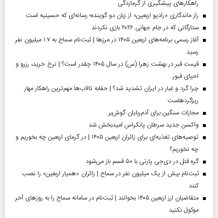
راهکارهای پیشگیری از گرمازدگی
راز ماندگاری «رادیو اربعین» از زبان دو گوینده؛ رسانه‌ای که حسینیه است
ستارگانی که در جام جهانی ۲۰۲۶ بازی نکردند
آغاز رسمی برنامه‌های اربعین ۱۴۰۵ در مرز‌ها | ثبت‌نام سماح به ۱.۷ میلیون نفر
رسید
قیمت قبر در بهشت زهرا (س) در سال ۱۴۰۵ چقدر است؟ | نرخ خرید، رزرو و
احیای قبور
چرا گرد و غبار در ایران تشدید شد؟ | حقابه تالاب‌ها مهم‌ترین راهکار مهار
ریزگردهاست
مجازات سنگین برای آدم‌ربایان گوش‌بر
واکسن جدید سرطان پانکراس امیدبخش شد
توصیه‌های تغذیه‌ای برای زائران اربعین ۱۴۰۵ | در گرمای اربعین چه بخوریم و
چه نخوریم؟
گره قتل در دی‌جی پارتی با ۵۰ قسم باز می‌شود
ثبت‌نام بیش از یک میلیون نفر در سماح | زائران «همیار اربعین» را نصب
کنند
متقاضیان ارز اربعین ۱۴۰۵ بخوانند | ثبت‌نام در سامانه سماح را به روز‌های آخر
موکول نکنید