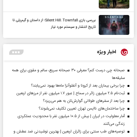
بررسی بازی Silent Hill: Townfall؛ از داستان و گیم‌پلی تا
تاریخ انتشار و سیستم مورد نیاز
اخبار ویژه
صبحانه چی درست کنم؟ معرفی ۳۰ صبحانه سریع، سالم و مقوی برای همه
سلیقه‌ها
چرا برخی بیماران بعد از کرونا و آنفلوآنزا ماه‌ها بهبود نمی‌یابند؟
ثبت‌نام ۲.۵ میلیون زائر در سماح | عبور ۱.۷ میلیون نفر از مرز‌های اربعین
چرا بعد از سفرهای طولانی گوارش‌تان به هم می‌ریزد؟
چرا ساختمان‌های ناایمن تهران تعیین تکلیف نمی‌شوند؟
آمار معلولیت در ایران | بیش از ۱۰.۵ میلیون نفر با محدودیت عملکردی
زندگی می‌کنند
توصیه‌های طب سنتی برای زائران اربعین | بهترین نوشیدنی ضد عطش و