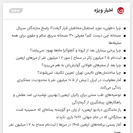
اخبار ویژه
چرا «طوبی» مورد استقبال مخاطبان قرار گرفت؟؛ پاسخ سازندگان سریال
صبحانه چی درست کنم؟ معرفی ۳۰ صبحانه سریع، سالم و مقوی برای همه
سلیقه‌ها
چرا برخی بیماران بعد از کرونا و آنفلوآنزا ماه‌ها بهبود نمی‌یابند؟
ثبت‌نام ۲.۵ میلیون زائر در سماح | عبور ۱.۷ میلیون نفر از مرز‌های اربعین
چرا بعد از سفرهای طولانی گوارش‌تان به هم می‌ریزد؟
چرا ساختمان‌های ناایمن تهران تعیین تکلیف نمی‌شوند؟
آمار معلولیت در ایران | بیش از ۱۰.۵ میلیون نفر با محدودیت عملکردی
زندگی می‌کنند
توصیه‌های طب سنتی برای زائران اربعین | بهترین نوشیدنی ضد عطش و
راهکارهای پیشگیری از گرمازدگی
راز ماندگاری «رادیو اربعین» از زبان دو گوینده؛ رسانه‌ای که حسینیه است
ستارگانی که در جام جهانی ۲۰۲۶ بازی نکردند
آغاز رسمی برنامه‌های اربعین ۱۴۰۵ در مرز‌ها | ثبت‌نام سماح به ۱.۷ میلیون نفر
رسید