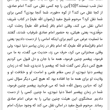
نماز شب نیستند؟![10]این را چه کسی نقل می کند؟ امام صادق،
از کجا نقل می کند؟ از کوه «طور»، شما آنجا بودی؟ کسی برای
شما نقل کرد؟ مرحوم شیخ مفید (رضوان الله علیه) در کتاب شریف
امالی نقل می کند، وقتی امام باقر (سلام الله علیه) رحلت کرد،
«وَفْدی»؛ یعنی هیئتی، به حضور امام صادق شرفیاب شدند، گفتند
ما تسلیت عرض می کنیم برای اینکه امامی را از دست دادیم؛ یعنی
امام باقر(سلام الله علیه)، که امام باقر در زمان پیامبر دنیا نبود؛ ولی
وقتی سخنرانی می کرد، حرف می زد، حدیث می گفت، به ما می
فرمود، پیغمبر چنین فرمود، همه ما با جان و دل قبول می کردیم
هیچ کس دیگر نمی گفت شما که پیغمبر را ندیدی، شما که در زمان
پیغمبر دنیا نبودی، از بس مقام علمی و امامت او و خلافت او و
ولایت او برای همه ما جا افتاده بود که هیچ کس دیگر سؤال نمی
کرد که «یابن رسول الله» شما که می فرمایید پیغمبر چنین فرمود،
شما در زمان پیغمبر اصلاً دنیا نبودی، ما چنین کسی را از دست
دادیم. سخنگوی این هیئت چنین بیانی را به عرض امام صادق
رساند. مرحوم شیخ مفید در امالی نقل می کند که وجود مبارک امام