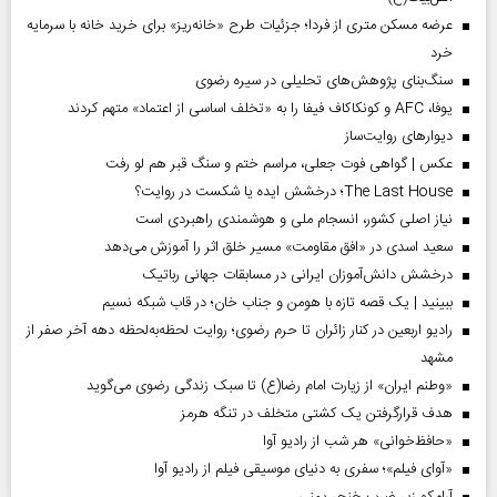
عرضه مسکن متری از فردا؛ جزئیات طرح «خانه‌ریز» برای خرید خانه با سرمایه
خرد
سنگ‌بنای پژوهش‌های تحلیلی در سیره رضوی
یوفا، AFC و کونکاکاف فیفا را به «تخلف اساسی از اعتماد» متهم کردند
دیوارهای روایت‌ساز
عکس | گواهی فوت جعلی، مراسم ختم و سنگ قبر هم لو رفت
The Last House؛ درخشش ایده یا شکست در روایت؟
نیاز اصلی کشور، انسجام ملی و هوشمندی راهبردی است
سعید اسدی در «افق مقاومت» مسیر خلق اثر را آموزش می‌دهد
درخشش دانش‌آموزان ایرانی در مسابقات جهانی رباتیک
ببینید | یک قصه تازه با هومن و جناب‌ خان؛ در قاب شبکه نسیم
رادیو اربعین در کنار زائران تا حرم رضوی؛ روایت لحظه‌به‌لحظه دهه آخر صفر از
مشهد
«وطنم ایران» از زیارت امام رضا(ع) تا سبک زندگی رضوی می‌گوید
هدف قرارگرفتن یک کشتی متخلف در تنگه هرمز
«حافظ‌خوانی» هر شب از رادیو آوا
«آوای فیلم»؛ سفری به دنیای موسیقی فیلم از رادیو آوا
آرامکو زیر ضرب خنجر یمنی