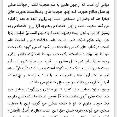
میانی آن است که از جهل علمی به علم هجرت کند، از جهالت عملی
به عمل صالح هجرت کند اینها هجرت های وسطاست، هجرت های
صغرا هم که وضع آن مشخص است. بنابراین آنچه جامعه را اداره
می کند محبّت است و این اختصاصی هم به قرآ ن و اختصاصی به
رسول گرامی و اهل بیت (علیهم الصلاة و علیهم السلام) ندارد؛ اینها
جزء پیام های نبوّت عام، رسالت عام، خلافت عام و امامت عام
است. در کتاب های کلامی ملاحظه می کنید که می گوید یک بحث
مربوط به نبوّت عام است، یک بحث مربوط به نبوّت خاص. وقتی
وجود مبارک ابراهیم خلیل سخن می گوید می بینید دین را با آن
بحث های علمی خشک اداره نکرده است و نمی کند، دأب قرآن هم
این نیست. آن مسائل علمی محض را که در حوزه ها رایج است،
آنها را کافی نمی دانند در عین حال که لازم می دانند.
وجود مبارک خلیل حق که به تعبیر سعدی می گوید: «خلیل من
همه بت های آزری بشکست»[7] همین است ما یک خلیل داریم،
یک حبیب داریم که او با خلّت سخن می گوید، این با محبّت
سخن می گوید؛ حرف خلیل حق این است ﴿قالَ لا أُحِبُّ الْآفِلینَ﴾