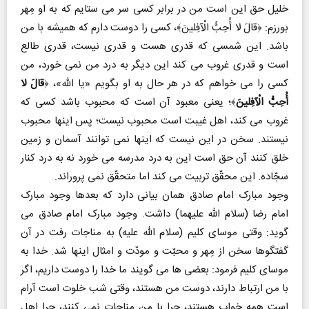
خلیل حق این است من در برابر کسی سر می ستایم که به او مِهر
بورزم: ﴿قالَ لا أُحِبُّ الْآفِلینَ﴾، کسی را دوست دارم که همیشه با من
باشد. این شمسی که قدری هست و قدری نیست، قدری طالع
است و قدری غروب می کند این دیگر به درد من نمی خورد، من
کسی را می خواهم که در هر حال به او بگویم «یا الله»، ﴿
قالَ لا
أُحِبُّ الْآفِلینَ
﴾؛ یعنی معبود آن است که محبوب باشد کسی که
غروب می کند، اهل غیبت است محبوب نیست؛ پس اینها محبوب
نیستند. سخن در این نیست که اینها نمی توانند آسمان و زمین
خلق کنند آن حق است این به درد مدرسه می خورد نه به درد کنار
سجّاده. این محقّق تربیت می کند اما متحقّق نمی پروراند.
وجود مبارک امام صادق همان بیانی دارد که بعدها وجود مبارک
امام رضا (سلام الله علیهما) داشت. وجود مبارک امام صادق می
گوید: وقتی موسای کلیم (سلام الله علیه) به مناجات رفت در آن
گفتگوها سخن از مِهر و محبّت و مودّت و امثال اینها شد. خدا به
موسای کلیم فرمود: بعضی ها می گویند ما خدا را دوست داریم، اگر
با من ارتباط دارند، دوست من هستند، وقتی شب خلوت است آرام
است همه خواب هستند، چرا با من مناجات نمی کنند، چرا اهل