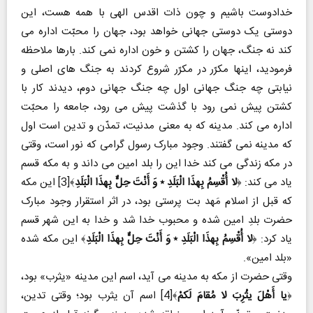
خدادوست باشیم و چون ذات اقدس الهی با همه هست، این
دوستی یک دوستی جهانی خواهد بود، جهان را محبّت اداره می
کند نه جنگ، جهان را کشتن و خون اداره نمی کند. بارها ملاحظه
فرمودید، اینها مکرّر در مکرّر شروع کردند به جنگ های اصلی و
نیابتی چه جنگ جهانی اول چه جنگ جهانی دوم، دیدند کار با
کشتن پیش نمی رود با گذشت پیش می رود، جامعه را محبّت
اداره می کند. مدینه که به معنی مدنیت، تمدّن و تدین است اول
که مدینه نمی گفتند. وجود مبارک رسول گرامی که نور است، وقتی
در مکه زندگی می کند خدا این را بلد امین می داند و به مکه قسم
یاد می کند: ﴿
لا أُقْسِمُ بِهذَا الْبَلَدِ ٭ وَ أَنْتَ حِلٌّ بِهذَا الْبَلَدِ
﴾[3] این مکه
که قبل از اسلام مَهد بت پرستی بود، در اثر استقرار وجود مبارک
حضرت بلدِ امین شده و محبوب خدا شد و خدا به این شهر قسم
یاد کرد: ﴿
لا أُقْسِمُ بِهذَا الْبَلَدِ ٭ وَ أَنْتَ حِلٌّ بِهذَا الْبَلَدِ
﴾ این مکه شده
«بلد امین».
وقتی حضرت از مکه به مدینه می آید، اسم این مدینه «یثرب» بود،
﴿
یا أَهْلَ یثْرِبَ لا مُقامَ لَکمْ
﴾[4] اسم آن یثرب بود؛ وقتی تدین،