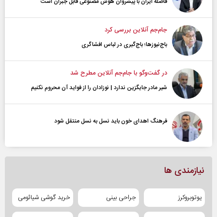
فاصله ایران با پیشرو‌ان هوش مصنوعی قابل جبران است
جام‌جم آنلاین بررسی کرد
باج‌نیوزها؛ باج‌گیری در لباس افشاگری
در گفت‌و‌گو با جام‌جم آنلاین مطرح شد
شیر مادر جایگزین ندارد | نوزادان را از فواید آن محروم نکنیم
فرهنگ اهدای خون باید نسل به نسل منتقل شود
نیازمندی ها
یوتوبروکرز
جراحی بینی
خرید گوشی شیائومی