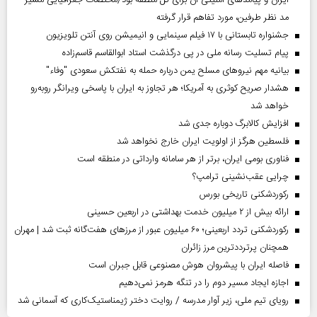
مد نظر طرفین، مورد تفاهم قرار گرفته
جشنواره تابستانی با ۱۷ فیلم سینمایی و انیمیشن روی آنتن تلویزیون
پیام تسلیت رسانه ملی در پی درگذشت استاد ابوالقاسم قاسم‌زاده
بیانیه مهم نیروهای مسلح یمن درباره حمله به نفتکش سعودی "وفاء"
هشدار صریح کوثری به آمریکا؛ هر تجاوز به ایران با پاسخی ویرانگر روبه‌رو
خواهد شد
افزایش کالابرگ دوباره جدی شد
فلسطین هرگز از اولویت ایران خارج نخواهد شد
فناوری بومی ایران، برتر از هر سامانه وارداتی در منطقه است
چرایی عقب‌نشینی ترامپ؟
رکوردشکنی تاریخی بورس
ارائه بیش از ۲ میلیون خدمت بهداشتی در اربعین حسینی
رکوردشکنی تردد اربعینی؛ ۶۰ میلیون عبور از مرزهای هفت‌گانه ثبت شد | مهران
همچنان پرترددترین مرز زائران
فاصله ایران با پیشرو‌ان هوش مصنوعی قابل جبران است
اجازه ایجاد مسیر دوم را در تنگه هرمز نمی‌دهیم
رویای تیم ملی، زیر آوار مدرسه / روایت دختر ژیمناستیک‌کاری که آسمانی شد