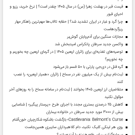
قیمت قبر در بهشت زهرا (س) در سال ۱۴۰۵ چقدر است؟ | نرخ خرید، رزرو و
احیای قبور
چرا گرد و غبار در ایران تشدید شد؟ | حقابه تالاب‌ها مهم‌ترین راهکار مهار
ریزگردهاست
مجازات سنگین برای آدم‌ربایان گوش‌بر
واکسن جدید سرطان پانکراس امیدبخش شد
توصیه‌های تغذیه‌ای برای زائران اربعین ۱۴۰۵ | در گرمای اربعین چه بخوریم و
چه نخوریم؟
گره قتل در دی‌جی پارتی با ۵۰ قسم باز می‌شود
ثبت‌نام بیش از یک میلیون نفر در سماح | زائران «همیار اربعین» را نصب
کنند
متقاضیان ارز اربعین ۱۴۰۵ بخوانند | ثبت‌نام در سامانه سماح را به روز‌های آخر
موکول نکنید
کاهش ۲۵ درصدی بستری مجدد با اجرای طرح «پرستار پیگیر» | شناسایی
بیش از ۳۰۰۰ مورد جدید سرطان در خانواده بیماران
Castlevania: Belmont’s Curse؛ بازگشت باشکوه شکارچیان خون‌آشام
روی هر لینکی کلیک نکنید، دام کلاهبرداران سایبری همین‌جاست
سرمایه‌گذاری برای رفاه؛ هزینه یا آینده‌سازی؟