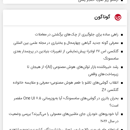
گوناگون
راهی ساده برای جلوگیری از چک‌های برگشتی در معاملات
معرفی گونه جدید گیاهی چهارمحال و بختیاری در مجله علمی بین المللی
گلکسی اس ۲۷ اولترا؛ پیش‌نمایشی از تغییرات بنیادین در پرچمدار بعدی
سامسونگ
رشد خیره‌کننده بازار توکن‌های هوش مصنوعی (AI)؛ از هیجان تا
زیرساخت‌های واقعی
انقلاب گوشی‌های تاشو‌ با طعم هوش مصنوعی؛ معرفی و مقایسه خانواده
گلکسی Z۸
بحران باتری در گوشی‌های سامسونگ؛ آیا به‌روزرسانی One UI ۸.۵ مقصر
است؟
آیا خودروهای خودران جای ماشین‌های معمولی را می‌گیرند؟ بررسی وضعیت
در سال ۲۰۲۶
استعلام وام ضروری ۷۵ میلیون تومانی بازنشستگان کشوری؛ نحوه مشاهده