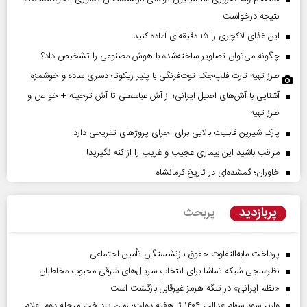
نتیجه درخواست
این غذای لاکچری را ۱۵ دقیقه‌ای آماده کنید
چگونه می‌توان تصاویر ساخته‌شده با هوش مصنوعی را تشخیص داد؟
طرز تهیه تارت فلپ‌جک توت‌فرنگی با پنیر ریکوتا؛ دسری ساده و خوشمزه
آشنایی با آش‌های اصیل ایرانی؛ از آش عباسعلی تا آش ترخینه + خواص و
طرز تهیه
پارک شیرین قابلیت‌ بالایی برای اجرای پروژهای تفریحی دارد
مراقب باشید این بیماری عجیب و غریب را از کنه نگیرید!
خاوران؛ گمشده‌ای در تاریخ کرمانشاه
پربازدید
پربحث
پرداخت مابه‌التفاوت حقوق بازنشستگان تأمین اجتماعی
نظرسنجی شبکه تماشا برای انتخاب سریال‌های شرقی محبوب مخاطبان
«نظم ایرانی» در تنگه هرمز غیرقابل بازگشت است
واریز سود سهام عدالت ۱۴۰۴ تا هفته دولت؛ زمان پرداخت مرحله دوم اعلام