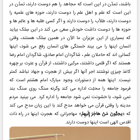
باشند، تمدّن در این است که مجاهد را هم دوست دارند، تمدّن در
این است که علم و اهل علم را دوست دارند، حوزه های علمیه را
دوست دارند، طلاّب را دوست دارند و اگر کسی طلبه ها و عالِم ها و
حوزه ها را دوست داشت خودش سعی می کند در این سِلک بیاید
که بسیاری از این عزیزان ما الآن در همین سِلک هستند، وقتی
انسان اینها را می بیند خستگی های انسان رفع می شود، اینها
کسانی اند که حاملان علم ، شاگردان امام صادق، شاگردان امام رضا
هستند که اگر قلمی داشتند، مرکبی داشتند، از قرآن و عترت بر چهره
کاغذ چیزی نوشتند اجر آنها اگر بیش از هجرت و جهاد نباشد کمتر
نیست. اینها همه از دستورات وجود مبارک امام هشتم است که
فرمود جامعه را محبّت اداره می کند وگرنه سنگ روی سنگ بند
نمی شود، با خشونت نمی شود جامعه را اداره کرد. می بینید مردم
مدینه را وقتی قرآن می خواهد مدح کند با این زبان مدح می کند
که ﴿
یحِبُّونَ مَنْ هاجَرَ إِلَیهِمْ
﴾ مهاجرانی که هجرتِ اینها در راه ذات
اقدس الهی است اینها دوست دارند.