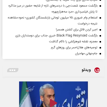
بازگشت مسعود شصت‌چی با دردسر‌های تازه؛ از شایعه حضور در میز مذاکره
تا پایان فیلمبرداری «مرد سه‌هزارچهره»
استعلام وام ضروری ۷۵ میلیون تومانی بازنشستگان کشوری؛ نحوه مشاهده
نتیجه درخواست
اجیر کردن قاتل برای کشتن همسر!
بازگشت Black Flag Resynced خبری جذاب برای دوستداران بازی
معجزه، نقشه شوهرکشی را ناکام گذاشت
توصیه‌های هلال‌احمر برای روز‌های گرم
جام‌جهانی مهاجران
ویدئو