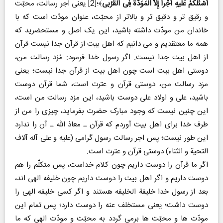
أَسْئَلُکمْ عَلَیهِ أَجْراً إِلاَّ الْمَوَدَّةَ فِی الْقُرْبی
﴾؛[2] یعنی اجر رسالت، محبّت
و رقیق تر و دقیق تر و بالاتر از محبّت، عنوان مودّت است که با
خاندان من مودّت داشته باشید، این یک اصل و مستحضرید که
همه ما معتقدیم و می دانیم که اهل بیت از قرآن جدا نیست قرآن
از اهل بیت جدا نیست. اگر رسول خدا فرمود: مُزد رسالت من،
دوستی اهل بیت است چون اهل بیت از قرآن جدا نیست؛ یعنی
مزد رسالت من، دوستی قرآن و عترت است، شما قرآن دوست
باشید، علی و اولاد علی دوست باشید، این مزد رسالت من است،
این چنین نیست که وجود مبارک حضرت بفرماید، چیزی را من از
طرف خدا برای اهل بیت آوردم که قرآن ـ معاذ الله ـ آن را ندارد
این طور نیست؛ پس اجر رسالت رسول گرامی (علیه و علی آله آلاف
التحیة و الثناء) دوستی قرآن و عترت است.
اگر ما قرآن را دوست داریم چون کلام خداست، پس متکلّم را هم
دوست داریم و اگر اهل بیت را دوست داریم چون خلیفه الهی اند،
بعد از رسول خدا خلیفة الخلیفه هستند و اگر کسی خلیفه الهی را
دوست داشت؛ یعنی مستخلف عنه را دوست دارد؛ پس تمام این
مودّت ها و محبّت ها برمی گردد به محبّت و مودّت الهی که ما