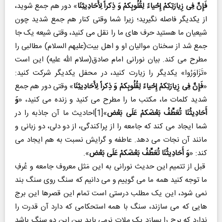
فَإِنَّ فِی زِیارَتِکمْ إِحْیاءً لِقُلُوبِکمْ وَ ذِکراً لِأَحَادِیثِنَا
» دور هم جمع شوید،
از یکدیگر فاصله نگیرید؛ زیرا شما وقتی کنار هم جمع شدید چون
شیعیان ما هستید حرف های ما را نقل می کنید، وقتی شیعه یک جا
جمع شد از سخنان موالیان او و اهل بیت(علیهم السلام) مطالبی را
مطرح می کند. بیان نورانی امام صادق(سلام الله علیه) این است
«تَزَاوَرُوا» یکدیگر را زیارت کنید، در محفل یکدیگر شرکت کنید:
«
فَإِنَّ فِی زِیارَتِکمْ إِحْیاءً لِقُلُوبِکمْ وَ ذِکراً لِأَحَادِیثِنَا
» وقتی دور هم جمع
شدید کلمات ما، مکتب ما را مطرح می کنید و زنده می کنید، «
وَ
أَحَادِیثُنَا تُعَطِّفُ بَعْضَکمْ عَلَی بَعْض
»[1]احادیث ما آن جاذبه را در
شما ایجاد می کند که جامعه را از پراکندگی، از دو دلی، دو زبانی و
مانند آن نجات می دهد. عاطفه و گرایش نسبت به هم ایجاد می
کند: «
وَ أَحَادِیثُنَا تُعَطِّفُ بَعْضَکمْ عَلَی بَعْض
».
قبل از تتمیم این حدیث نورانی به این مَثل معروف جامعه و عُرفِ
ما توجه کنید همه ما می گوییم و می دانیم که سنگ روی سنگ بند
نمی شود، این یک مطلب درستی است تمام این قصرها این برج
هایی که می سازند، سنگ با همه استحکامی که دارد آن قدرت را
ندارد که برج را بسازد یک ملات نرمی باید بین این دو سنگ باشد