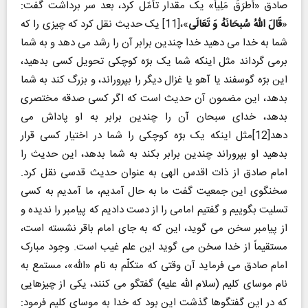
صادق «أَطرَقَ مَلِیاً» یک مقدار تأمّل کرد، بعد سر برداشت گفت:
«
قَالَ اللهُ سُبحَانَهُ وَ تَعَالَی
»،[11] یک حدیث نقل کرد که چیزی را که
شما به خدا می دهید خدا چندین برابر آن را رشد می دهد و به شما
برمی گرداند مثل اینکه شما یک برّه کوچکی تحویل کسی بدهید،
این برّه گوسفند یا آهو یا غزال دیگر را بپروراند، و بزرگ کند به شما
بدهد، این مضمون آن حدیث است که اگر کسی صدقه مختصری
بدهد، خدای سبحان آن را چندین برابر به او پاداش می
دهد[12]مثل اینکه یک برّه کوچکی را شما در اختیار کسی قرار
بدهید او بپروراند چندین برابر بکند به شما بدهد، این حدیث را
امام صادق از ذات اقدس الهی به عنوان حدیث قدسی نقل کرد.
سخنگوی این جمعیت گفت ما به حال آمدیم، ما آمدیم به کسی
تسلیت بگوییم و گفتیم امامی را از دست دادیم که پیامبر را ندیده و
از پیامبر سخن می گوید، این که به جای امام باقر نشسته است،
مستقیماً از خدا سخن می گوید این علم غیب است. وجود مبارک
امام صادق می فرماید آن وقتی که متکلّم به نام «الله»، مستمع به
نام موسای کلیم (سلام الله علیه) گفتگو می کنند، یکی از چیزهایی
که در این گفتگوها گذشت این بود که خدا به موسای کلیم فرمود: