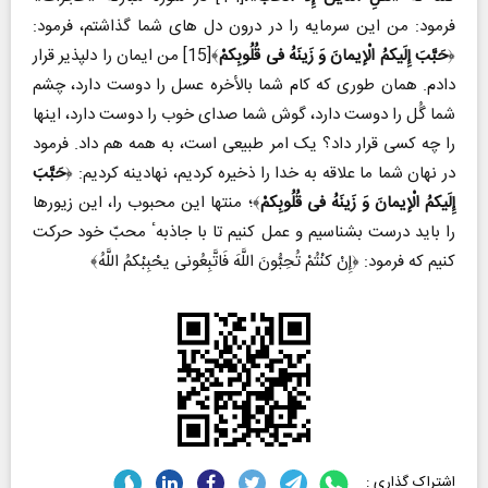
فرمود: من این سرمایه را در درون دل های شما گذاشتم، فرمود:
﴿
حَبَّبَ إِلَیکمُ الْإیمانَ وَ زَینَهُ فی قُلُوبِکمْ
﴾[15] من ایمان را دلپذیر قرار
دادم. همان طوری که کام شما بالأخره عسل را دوست دارد، چشم
شما گُل را دوست دارد، گوش شما صدای خوب را دوست دارد، اینها
را چه کسی قرار داد؟ یک امر طبیعی است، به همه هم داد. فرمود
در نهان شما ما علاقه به خدا را ذخیره کردیم، نهادینه کردیم: ﴿
حَبَّبَ
إِلَیکمُ الْإیمانَ وَ زَینَهُ فی قُلُوبِکمْ
﴾؛ منتها این محبوب را، این زیورها
را باید درست بشناسیم و عمل کنیم تا با جاذبهٴ محبّ خود حرکت
کنیم که فرمود: ﴿إِنْ کنْتُمْ تُحِبُّونَ اللَّهَ فَاتَّبِعُونی یحْبِبْکمُ اللَّهُ﴾
اشتراک گذاری :