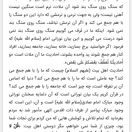
که سنگ روی سنگ بند شود آن ملات، نرم است سنگین نیست
آهنی نیست؛ ولی به جهت نرمی و نرمشی که دارد این دو سنگ را
با هم جمع می کند و اگر آن نرمش نباشد، سنگ روی سنگ بند
نمی شود. اینکه ما در عُرف می گوییم سنگ روی سنگ بند نمی
شود درست می گوییم و این بیان نورانی امام (سلام الله علیه) که
فرمود: اگر خواستید برج بسازید، خانه بسازید، جامعه بسازید، افراد
کنار هم جمع شوند ید واحده بشوند، احادیث ما آن ملات است «وَ
أَحَادِیثُنَا تُعَطِّفُ بَعْضَکمْ عَلَی بَعْض».
احادیث اهل بیت (علیهم السلام) چیست که ما را با هم جمع می
کند؟ چه عاملی است که ما را با هم جمع می کند؟ دنیا که اساس
آن بر تفرقه است، چه چیز است که جامعه را با هم جمع می کند؟
در قرآن کریم یک بیان نورانی است که آن دلمایه سخنان نورانی
وجود مبارک امام صادق(سلام الله علیه) است و آن، این است که
وجود مبارک پیامبر از طرف ذات اقدس الهی مأمور شد به مردم
بفرماید که تمام تلاش و کوشش هایی که من کردم برای نجات شما
بود، چیزی از شما نمی خواهم، مگر دوستی اهل بیت: ﴿
قُلْ لا