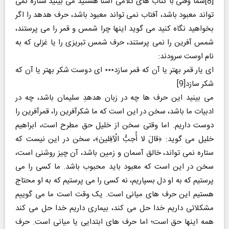
[8]شما وقتی با کتاب های کلامی آشنا هستید می بینید ستاره نمی
تواند معبود باشد، آفتاب نمی تواند معبود باشد، حرف هدهد را اگر
بخواهید نگاه کنید می گوید اینها چرا شمس و قمر را می پرستند،
شمس آفرین را نمی پرستند، حرف شمس تبریزی را یا غزلی که به
نام اوست سرودند:
ای یار قمر بهتر یا آن که قمر سازد٭٭٭ ای دوست شکر بهتر یا آن که
شکر سازد[9]
می بینید این حرف ها چه در زبان هدهدِ سلیمان باشد، چه در
ادبیات ما باشد، سخن در این است که ما شکرآفرین را، قمرآفرین را
دوست داریم. اما وقتی سخن از خلیل حق مطرح است، ابراهیم
خلیل می گوید: ﴿قالَ لا أُحِبُّ الْآفِلینَ﴾، سخن در این نیست که
ستاره نمی تواند، خالق آسمان و زمین باشد، آن چیز روشنی است،
سخن در این است که معبود باید محبوب باشد. ما کسی را می
پرستیم که به او دل بسپاریم، نه کسی را می پرستیم که به او محتاج
هستیم این حرف های میانی است. یک وقت است ما می گوییم
مشکلاتی داریم خدا حل می کند، بیماری داریم خدا حل می کند
همه اینها حق است؛ اما حرف های ابتدایی یا میانی است. حرف