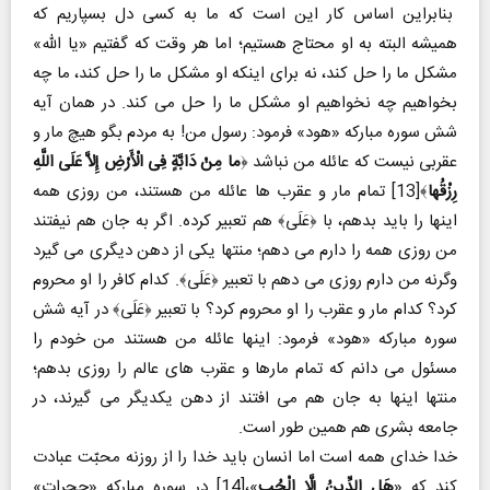
بنابراین اساس کار این است که ما به کسی دل بسپاریم که
همیشه البته به او محتاج هستیم؛ اما هر وقت که گفتیم «یا الله»
مشکل ما را حل کند، نه برای اینکه او مشکل ما را حل کند، ما چه
بخواهیم چه نخواهیم او مشکل ما را حل می کند. در همان آیه
شش سوره مبارکه «هود» فرمود: رسول من! به مردم بگو هیچ مار و
عقربی نیست که عائله من نباشد ﴿
ما مِنْ دَابَّةٍ فِی الْأَرْضِ إِلاَّ عَلَی اللَّهِ
رِزْقُها
﴾[13] تمام مار و عقرب ها عائله من هستند، من روزی همه
اینها را باید بدهم، با ﴿عَلَی﴾ هم تعبیر کرده. اگر به جان هم نیفتند
من روزی همه را دارم می دهم؛ منتها یکی از دهن دیگری می گیرد
وگرنه من دارم روزی می دهم با تعبیر ﴿عَلَی﴾. کدام کافر را او محروم
کرد؟ کدام مار و عقرب را او محروم کرد؟ با تعبیر ﴿عَلَی﴾ در آیه شش
سوره مبارکه «هود» فرمود: اینها عائله من هستند من خودم را
مسئول می دانم که تمام مارها و عقرب های عالم را روزی بدهم؛
منتها اینها به جان هم می افتند از دهن یکدیگر می گیرند، در
جامعه بشری هم همین طور است.
خدا خدای همه است اما انسان باید خدا را از روزنه محبّت عبادت
کند که «
هَلِ الدِّینُ إِلَّا الْحُب
»،[14] در سوره مبارکه «حجرات»