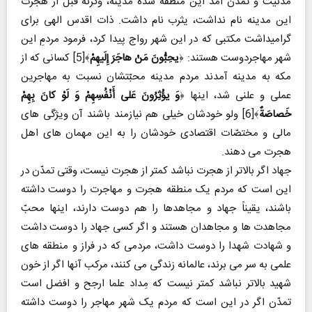
مدنیت و تمدّن آمد این منطقه شده مدینه، وگرنه قبل از هجرت
این مدینه نام نداشت، یثرب نام داشت. ذات اقدس الهی برای
گرامیداشت مکتبی که در این شهر رواج پیدا کرد، فرمود مردمِ این
شهر مهاجردوست هستند: ﴿
یحِبُّونَ مَنْ هاجَرَ إِلَیهِمْ
﴾[5] کسانی که از
مکه به مدینه آمدند مردم مدینه محبّتشان نسبت به مهاجرین
عملی و علنی شد، اینها ﴿
وَ یؤْثِرُونَ عَلی أَنْفُسِهِمْ وَ لَوْ کانَ بِهِمْ
خَصاصَةٌ
﴾[6] ولو خودشان خیلی هم نیازمند باشند آن ویژگی های
مالی و مختصّات اقتصادی خودشان را به این مهمان های اهل
هجرت می دهند.
جهاد اگر بالاتر از هجرت نباشد کمتر از هجرت نیست، وقتی تمدّن در
این است که مردم یک منطقه هجرت و مهاجرت را دوست داشته
باشند، یقیناً جهاد و مجاهدها را هم دوست دارند، اینها محبّ
مجاهدت ها و مجاهدان هستند و اگر کسی جهاد را دوست داشت
و شهادت شهدا را دوست داشت، مردمی که در فراز و منطقه های
علمی به سر می برند، عالمانه زندگی می کنند، مرکب آنها اگر از خون
شهید بالاتر نباشد کمتر نیست که مِداد علما ارجح و افضل است
تمدّن اگر در این است که مردم یک شهر مهاجر را دوست داشته