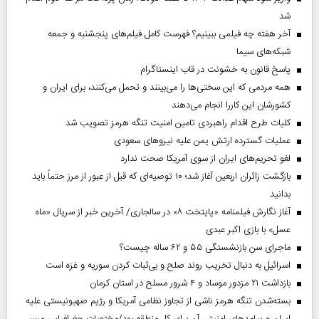
شد
آخر هفته چه فیلمی ببینیم؟ فهرست کامل فیلم‌های پنجشنبه و جمعه
شبکه‌های سیما
پاسخ قانون به خشونت در قاب اینستاگرام
همه مردمی که این سختی‌ها را می‌بینند و تحمل می‌کنند، برای ایران و
کشورشان این کاررا انجام می‌دهند
کلیات طرح اقدام راهبردی تامین امنیت تنگه هرمز تصویب شد
عملیات گسترده ارتش یمن علیه نیروهای سعودی
لغو تحریم‌های ایران از سوی آمریکا صحت ندارد
بازگشت زائران اربعین آغاز شد؛ ۱۰ توصیه‌ای که قبل از عبور از مرز حتماً باید
بدانید
آغاز نگارش فیلمنامه «پایتخت ۸» در سالجاری/ آخرین خبر از سریال «ماه
عسل» با بازی اکبر عبدی
ماجرای سن بازنشستگی ۵۵ و ۶۲ ساله چیست؟
اسرائیل به دنبال تخریب روند صلح و بی‌ثبات کردن سوریه و غزه است
بازداشت ۲۱ مزدور موساد و ۴ شرور مسلح در استان کرمان
بسته‌شدن تنگه هرمز ناشی از تجاوز نظامی آمریکا و رژیم صهیونیستی علیه
ایران و پیامد‌های امنیتی آن برای کل منطقه بود/مختصات جغرافیایی مسیر