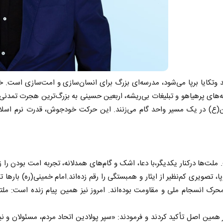
تکایا برپا می‌شود، مدرسه‌ای بزرگ برای انسان‌سازی و امت‌سازی است. خی
‌های پرهیاهو و تبلیغات بی‌ریشه، اربعین حسینی به بزرگ‌ترین هجرت تمدنی ج
ن(ع) در یک مسیر واحد گام می‌زنند. این حرکت خودجوش، قدرت نرم اسلام
لت‌ها درکنار یکدیگر،با دعا، اشک و گام‌های همدلانه، تجربه امت بودن را ز
وپا، تصویری کم‌نظیر از ایثار و همبستگی را رقم زده‌اند.امام خمینی(ره) بارها
نسجام ملی و مقاومت بوده‌اند. امروز نیز همین پیام زنده است: ملتی ک
ر همین اصل تأکید کردند و فرمودند: «سپر پولادین اتحاد مردم، مسئولان و 