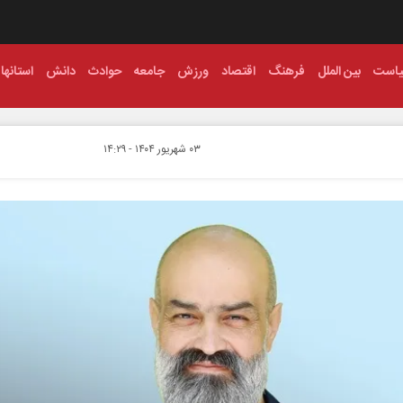
است
بین الملل
فرهنگ
اقتصاد
ورزش
جامعه
حوادث
دانش
استانها
۰۳ شهريور ۱۴۰۴ - ۱۴:۲۹