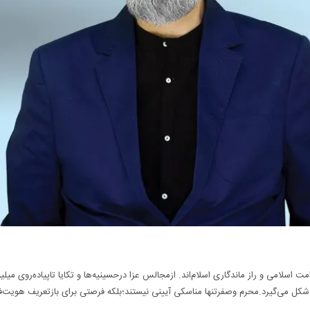
ت اسلامی و راز ماندگاری اسلام‌اند. ازمجالس عزا درحسینیه‌ها و تکایا تاپیاده‌روی میل
شکل می‌گیرد.محرم وصفرتنها مناسکی آیینی نیستند؛بلکه فرصتی برای بازتعریف هویت‌فر