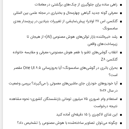
راهی ساده برای جلوگیری از چک‌های برگشتی در معاملات
معرفی گونه جدید گیاهی چهارمحال و بختیاری در مجله علمی بین المللی
گلکسی اس ۲۷ اولترا؛ پیش‌نمایشی از تغییرات بنیادین در پرچمدار بعدی
سامسونگ
رشد خیره‌کننده بازار توکن‌های هوش مصنوعی (AI)؛ از هیجان تا
زیرساخت‌های واقعی
انقلاب گوشی‌های تاشو‌ با طعم هوش مصنوعی؛ معرفی و مقایسه خانواده
گلکسی Z۸
بحران باتری در گوشی‌های سامسونگ؛ آیا به‌روزرسانی One UI ۸.۵ مقصر
است؟
آیا خودروهای خودران جای ماشین‌های معمولی را می‌گیرند؟ بررسی وضعیت
در سال ۲۰۲۶
استعلام وام ضروری ۷۵ میلیون تومانی بازنشستگان کشوری؛ نحوه مشاهده
نتیجه درخواست
این غذای لاکچری را ۱۵ دقیقه‌ای آماده کنید
چگونه می‌توان تصاویر ساخته‌شده با هوش مصنوعی را تشخیص داد؟