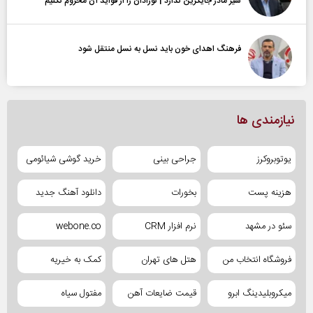
شیر مادر جایگزین ندارد | نوزادان را از فواید آن محروم نکنیم
فرهنگ اهدای خون باید نسل به نسل منتقل شود
نیازمندی ها
یوتوبروکرز
جراحی بینی
خرید گوشی شیائومی
هزینه پست
بخورات
دانلود آهنگ جدید
سئو در مشهد
نرم افزار CRM
webone.co
فروشگاه انتخاب من
هتل های تهران
کمک به خیریه
میکروبلیدینگ ابرو
قیمت ضایعات آهن
مفتول سیاه