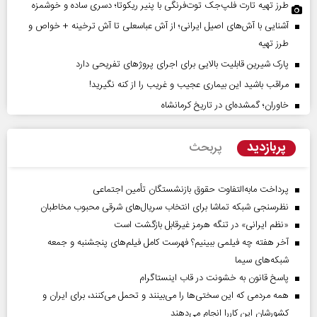
طرز تهیه تارت فلپ‌جک توت‌فرنگی با پنیر ریکوتا؛ دسری ساده و خوشمزه
آشنایی با آش‌های اصیل ایرانی؛ از آش عباسعلی تا آش ترخینه + خواص و
طرز تهیه
پارک شیرین قابلیت‌ بالایی برای اجرای پروژهای تفریحی دارد
مراقب باشید این بیماری عجیب و غریب را از کنه نگیرید!
خاوران؛ گمشده‌ای در تاریخ کرمانشاه
پربازدید
پربحث
پرداخت مابه‌التفاوت حقوق بازنشستگان تأمین اجتماعی
نظرسنجی شبکه تماشا برای انتخاب سریال‌های شرقی محبوب مخاطبان
«نظم ایرانی» در تنگه هرمز غیرقابل بازگشت است
آخر هفته چه فیلمی ببینیم؟ فهرست کامل فیلم‌های پنجشنبه و جمعه
شبکه‌های سیما
پاسخ قانون به خشونت در قاب اینستاگرام
همه مردمی که این سختی‌ها را می‌بینند و تحمل می‌کنند، برای ایران و
کشورشان این کاررا انجام می‌دهند