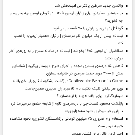
واکسن جدید سرطان پانکراس امیدبخش شد
توصیه‌های تغذیه‌ای برای زائران اربعین ۱۴۰۵ | در گرمای اربعین چه بخوریم و
چه نخوریم؟
گره قتل در دی‌جی پارتی با ۵۰ قسم باز می‌شود
ثبت‌نام بیش از یک میلیون نفر در سماح | زائران «همیار اربعین» را نصب
کنند
متقاضیان ارز اربعین ۱۴۰۵ بخوانند | ثبت‌نام در سامانه سماح را به روز‌های آخر
موکول نکنید
کاهش ۲۵ درصدی بستری مجدد با اجرای طرح «پرستار پیگیر» | شناسایی
بیش از ۳۰۰۰ مورد جدید سرطان در خانواده بیماران
Castlevania: Belmont’s Curse؛ بازگشت باشکوه شکارچیان خون‌آشام
روی هر لینکی کلیک نکنید، دام کلاهبرداران سایبری همین‌جاست
سرمایه‌گذاری برای رفاه؛ هزینه یا آینده‌سازی؟
بازگشت مسعود شصت‌چی با دردسر‌های تازه؛ از شایعه حضور در میز مذاکره
تا پایان فیلمبرداری «مرد سه‌هزارچهره»
استعلام وام ضروری ۷۵ میلیون تومانی بازنشستگان کشوری؛ نحوه مشاهده
نتیجه درخواست
اجیر کردن قاتل برای کشتن همسر!