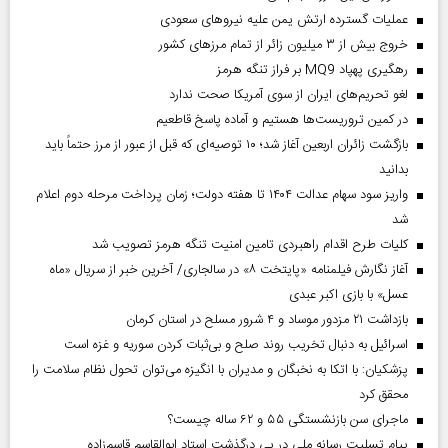
عملیات گسترده ارتش یمن علیه نیروهای سعودی
خروج بیش از ۳ میلیون زائر از تمام مرز‌های کشور
رهگیری پهپاد MQ9 بر فراز تنگه هرمز
لغو تحریم‌های ایران از سوی آمریکا صحت ندارد
در کمین تروریست‌ها هستیم و آماده پاسخ قاطعیم
بازگشت زائران اربعین آغاز شد؛ ۱۰ توصیه‌ای که قبل از عبور از مرز حتماً باید
بدانید
واریز سود سهام عدالت ۱۴۰۴ تا هفته دولت؛ زمان پرداخت مرحله دوم اعلام
شد
کلیات طرح اقدام راهبردی تامین امنیت تنگه هرمز تصویب شد
آغاز نگارش فیلمنامه «پایتخت ۸» در سالجاری/ آخرین خبر از سریال «ماه
عسل» با بازی اکبر عبدی
بازداشت ۲۱ مزدور موساد و ۴ شرور مسلح در استان کرمان
اسرائیل به دنبال تخریب روند صلح و بی‌ثبات کردن سوریه و غزه است
پزشکیان: با اتکا به نخبگان و مدیران با انگیزه می‌توان تحول نظام سلامت را
محقق کرد
ماجرای سن بازنشستگی ۵۵ و ۶۲ ساله چیست؟
پیام تسلیت رسانه ملی در پی درگذشت استاد ابوالقاسم قاسم‌زاده