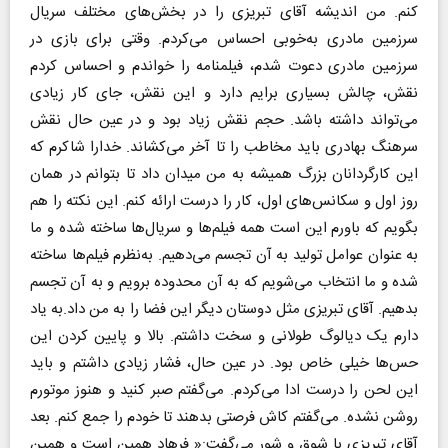
کنم. من اندیشه آقای تبریزی را در بخش‌های مختلف سریال
سرزمین مادری به‌خوبی احساس می‌کردم. وقتی برای بازی در
سرزمین مادری دعوت شدم، فیلمنامه را خواندم و احساس کردم
نقش، چالش بسیاری برایم دارد و این نقش، جای کار زیادی
می‌تواند داشته باشد. حجم نقش زیاد بود و در عین حال نقش
سرهنگ بهادری باید مخاطب را تا آخر می‌کشاند. خدارا شاکرم که
این کارگردانان بزرگ همیشه به من میدان داد تا بتوانم در همان
روز اول و سکانس‌های اول، کار را درست ارائه کنم. این نکته را هم
بگویم که باورم این است همه فیلم‌ها و سریال‌ها ساخته شده و ما
به عنوان عوامل تولید به آن تجسم می‌دهیم. به‌نظرم فیلم‌ها ساخته
شده و ما انتخاب می‌شویم که به آن محدوده برویم و به آن تجسم
بدهیم. آقای تبریزی مثل دوستان دیگر این فضا را به من داد.به یاد
دارم یک دیالوگ طولانی و سخت داشتم. بالا و پایین کردن این
حس‌ها خیلی خاص بود. در عین حال، فشار زیادی داشتم و باید
این لحن را درست ادا می‌کردم. می‌گفتم صبر کنید و هنوز موتورم
روشن نشده. می‌گفتم کاش فرصتی بدهند تا خودم را جمع کنم. بعد
آقای تبریزی با شوق و شور می‌گفت:« فرهاد همین است و همین