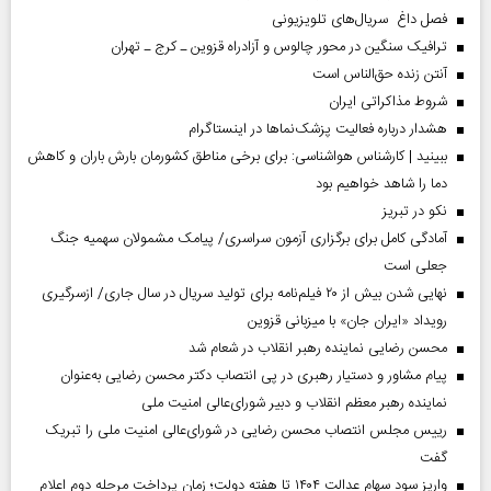
فصل داغ سریال‌های تلویزیونی
ترافیک سنگین در محور چالوس و آزادراه قزوین ـ کرج ـ تهران
آنتن زنده حق‌الناس است
شروط مذاکراتی ایران
هشدار درباره فعالیت پزشک‌نما‌ها در اینستاگرام
ببینید | کارشناس هواشناسی: برای برخی مناطق کشورمان بارش باران و کاهش
دما را شاهد خواهیم بود
نکو در تبریز
آمادگی کامل برای برگزاری آزمون سراسری/ پیامک مشمولان سهمیه جنگ
جعلی است
نهایی شدن بیش از ۲۰ فیلم‌نامه برای تولید سریال در سال جاری/ ازسرگیری
رویداد «ایران جان» با میزبانی قزوین
محسن رضایی نماینده رهبر انقلاب در شعام شد
پیام مشاور و دستیار رهبری در پی انتصاب دکتر محسن رضایی به‌عنوان
نماینده رهبر معظم انقلاب و دبیر شورای‌عالی امنیت ملی
رییس مجلس انتصاب محسن رضایی در شورای‌عالی امنیت ملی را تبریک
گفت
واریز سود سهام عدالت ۱۴۰۴ تا هفته دولت؛ زمان پرداخت مرحله دوم اعلام