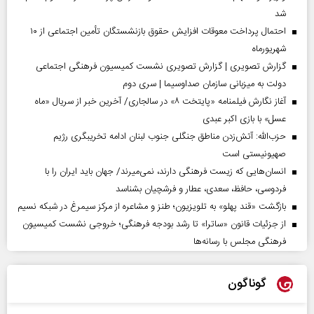
شد
احتمال پرداخت معوقات افزایش حقوق بازنشستگان تأمین اجتماعی از ۱۰
شهریورماه
گزارش تصویری | گزارش تصویری نشست کمیسیون فرهنگی اجتماعی
دولت به میزبانی سازمان صداوسیما | سری دوم
آغاز نگارش فیلمنامه «پایتخت ۸» در سالجاری/ آخرین خبر از سریال «ماه
عسل» با بازی اکبر عبدی
حزب‌الله: آتش‌زدن مناطق جنگلی جنوب لبنان ادامه تخریبگری رژیم
صهیونیستی است
انسان‌هایی که زیست فرهنگی دارند، نمی‌میرند/ جهان باید ایران را با
فردوسی، حافظ، سعدی، عطار و فرشچیان بشناسد
بازگشت «قند پهلو» به تلویزیون؛ طنز و مشاعره از مرکز سیمرغ در شبکه نسیم
از جزئیات قانون «ساترا» تا رشد بودجه فرهنگی؛ خروجی نشست کمیسیون
فرهنگی مجلس با رسانه‌ها
گوناگون