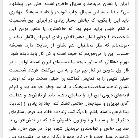
ایران را نشان می‌دهد و سریال فاخری است. حتی من پیشنهاد
می‌کنم فیلمنامه این سریال، چاپ شود.در رابطه با سرهنگ بهادری
باید این را بگویم که چالش بسیار زیادی در اجرای این شخصیت
داشتم. خیلی برایم مهم بود که خاکستری یا منفی بودن این
شخصیت را چطور نشان دهم. تلاش زیادی کردم این اتفاق بیفتد و
خوشحالم که نظر مخاطبان هم نشان از رضایت دارد. همیشه
حسرت این را می‌خوردم که حیف است و کل کار باید دیده شود.
بهرام دهقانی که موتور درجه یک سینمای ایران است، اوایل و در
فاز اول تدوین در کنار تیم بود و به من می‌گفت: فرهاد شخصیت
خیلی کثیفی را به نمایش گذاشته‌ای! خیلی سخت بود که اولش
نشان ندهیم شخصیت سرهنگ در ادامه، چطور خواهد بود و کم‌کم
لایه‌های درونی این فرد را نمایش دهیم. باید از تلاش‌ها و هدایت
آقای تبریزی و سیدجمال حاتمی تشکر کنم. جادارد یادی از زنده‌یاد
بیتا فرهی داشته باشم. با درگذشت زنده‌یاد خانم بیتا فرهی ستاره‌ای
دیگر از عالم سینما و تلویزیون خاموش شد که در نقش‌آفرینی با
صدایی خاص و توانمندی بی‌بدیل شهره بود. در عین حال، علی
شادمان بسیار خوب بازی کرد. همه بازیگران و عوامل پشت دوربین