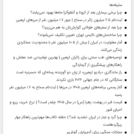
سلیقه‌ها
چرا برخی بیماران بعد از کرونا و آنفلوآنزا ماه‌ها بهبود نمی‌یابند؟
ثبت‌نام ۲.۵ میلیون زائر در سماح | عبور ۱.۷ میلیون نفر از مرز‌های اربعین
چرا بعد از سفرهای طولانی گوارش‌تان به هم می‌ریزد؟
چرا ساختمان‌های ناایمن تهران تعیین تکلیف نمی‌شوند؟
آمار معلولیت در ایران | بیش از ۱۰.۵ میلیون نفر با محدودیت عملکردی
زندگی می‌کنند
توصیه‌های طب سنتی برای زائران اربعین | بهترین نوشیدنی ضد عطش و
راهکارهای پیشگیری از گرمازدگی
راز ماندگاری «رادیو اربعین» از زبان دو گوینده؛ رسانه‌ای که حسینیه است
ستارگانی که در جام جهانی ۲۰۲۶ بازی نکردند
آغاز رسمی برنامه‌های اربعین ۱۴۰۵ در مرز‌ها | ثبت‌نام سماح به ۱.۷ میلیون نفر
رسید
قیمت قبر در بهشت زهرا (س) در سال ۱۴۰۵ چقدر است؟ | نرخ خرید، رزرو و
احیای قبور
چرا گرد و غبار در ایران تشدید شد؟ | حقابه تالاب‌ها مهم‌ترین راهکار مهار
ریزگردهاست
مجازات سنگین برای آدم‌ربایان گوش‌بر