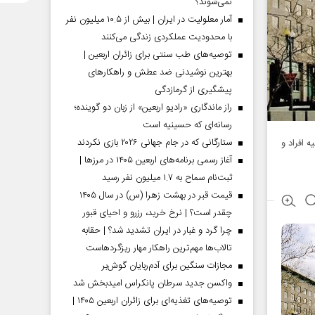
نمی‌شوند؟
آمار معلولیت در ایران | بیش از ۱۰.۵ میلیون نفر
با محدودیت عملکردی زندگی می‌کنند
توصیه‌های طب سنتی برای زائران اربعین |
بهترین نوشیدنی ضد عطش و راهکارهای
پیشگیری از گرمازدگی
راز ماندگاری «رادیو اربعین» از زبان دو گوینده؛
رسانه‌ای که حسینیه است
ستارگانی که در جام جهانی ۲۰۲۶ بازی نکردند
ه افراد و
آغاز رسمی برنامه‌های اربعین ۱۴۰۵ در مرز‌ها |
ثبت‌نام سماح به ۱.۷ میلیون نفر رسید
قیمت قبر در بهشت زهرا (س) در سال ۱۴۰۵
چقدر است؟ | نرخ خرید، رزرو و احیای قبور
چرا گرد و غبار در ایران تشدید شد؟ | حقابه
تالاب‌ها مهم‌ترین راهکار مهار ریزگردهاست
مجازات سنگین برای آدم‌ربایان گوش‌بر
واکسن جدید سرطان پانکراس امیدبخش شد
توصیه‌های تغذیه‌ای برای زائران اربعین ۱۴۰۵ |