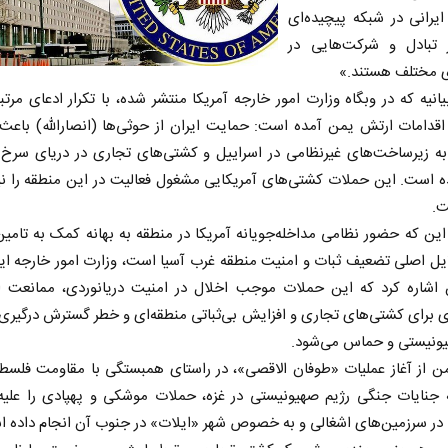
 ایرانی در شبکه پیچیده‌ای
ز تبادل و شرکت‌هایی در
ی مختلف هستند.»
یانیه که در وبگاه وزارت امور خارجه آمریکا منتشر شده، با تکرار ادعای مرت
 اقدامات ارتش یمن آمده است: حمایت ایران از حوثی‌ها (انصارالله) باع
 به زیرساخت‌های غیرنظامی در اسراییل و کشتی‌های تجاری در دریای سرخ 
 است. این حملات کشتی‌های آمریکایی مشغول فعالیت در این منطقه را نیز
ت.
این که حضور نظامی مداخله‌جویانه آمریکا در منطقه به بهانه کمک به تامی
ایل اصلی تضعیف ثبات و امنیت منطقه غرب آسیا است، وزارت امور خارجه ا
اشاره کرد که این حملات موجب اخلال در امنیت دریانوردی، ممانعت از
ی برای کشتی‌های تجاری و افزایش بی‌ثباتی منطقه‌ای و خطر گسترش درگیری‌
یونیستی و حماس می‌شود.
ن از آغاز عملیات «طوفان الاقصی»، در راستای همبستگی با مقاومت فلسطی
 جنایات جنگی رژیم صهیونیستی در غزه، حملات موشکی و پهپادی را علیه
 در سرزمین‌های اشغالی و به خصوص شهر «ایلات» در جنوب آن انجام داده 