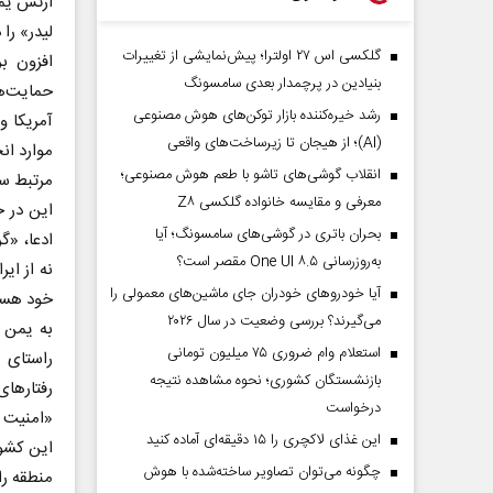
ارتش یم
لیدر» را
گلکسی اس ۲۷ اولترا؛ پیش‌نمایشی از تغییرات
افزون ب
بنیادین در پرچمدار بعدی سامسونگ
حمایت‌ها
رشد خیره‌کننده بازار توکن‌های هوش مصنوعی
آمریکا و
(AI)؛ از هیجان تا زیرساخت‌های واقعی
موارد ان
انقلاب گوشی‌های تاشو‌ با طعم هوش مصنوعی؛
مرتبط سا
معرفی و مقایسه خانواده گلکسی Z۸
این در ح
بحران باتری در گوشی‌های سامسونگ؛ آیا
ادعا، «
به‌روزرسانی One UI ۸.۵ مقصر است؟
نه از ای
آیا خودروهای خودران جای ماشین‌های معمولی را
خود هستن
می‌گیرند؟ بررسی وضعیت در سال ۲۰۲۶
به یمن 
استعلام وام ضروری ۷۵ میلیون تومانی
راستای 
بازنشستگان کشوری؛ نحوه مشاهده نتیجه
رفتار‌ها
درخواست
«امنیت د
این غذای لاکچری را ۱۵ دقیقه‌ای آماده کنید
این کشور
چگونه می‌توان تصاویر ساخته‌شده با هوش
منطقه را