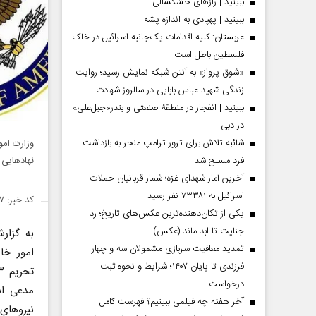
ببینید | رازهای خشکسالی
ببینید | پهپادی به اندازه پشه
عربستان: کلیه اقدامات یک‌جانبه اسرائیل در خاک
فلسطین باطل است
«شوق پرواز» به آنتن شبکه نمایش رسید؛ روایت
زندگی شهید عباس بابایی در سالروز شهادت
ببینید | انفجار در منطقۀ صنعتی و بندر«جبل‌علی»
در دبی
شائبه تلاش برای ترور ترامپ منجر به بازداشت
وزارت امور
فرد مسلح شد
نهاد‌هایی
آخرین آمار شهدای غزه؛ شمار قربانیان حملات
اسرائیل به ۷۳۳۸۱ نفر رسید
کد خبر: ۱۴۳۴۷۴۷
یکی از تکان‌دهنده‌ترین عکس‌های تاریخ؛ رد
جنایت تا ابد ماند (عکس)
به گزا
تمدید معافیت سربازی مشمولان سه و چهار
امور خار
فرزندی تا پایان ۱۴۰۷؛ شرایط و نحوه ثبت
درخواست
مدعی اس
آخر هفته چه فیلمی ببینیم؟ فهرست کامل
نیرو‌ها