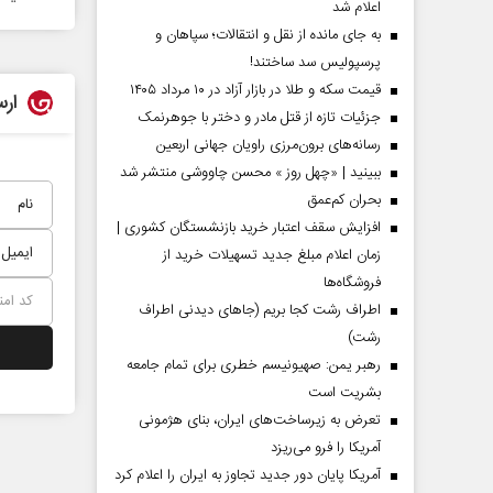
اعلام شد
به جای مانده از نقل و انتقالات؛ سپاهان و
پرسپولیس سد ساختند!
قیمت سکه و طلا در بازار آزاد در ۱۰ مرداد ۱۴۰۵
ارس
جزئیات تازه از قتل مادر و دختر با جوهرنمک
رسانه‌های برون‌مرزی راویان جهانی اربعین
ببینید | «چهل روز » محسن چاووشی منتشر شد
بحران کم‌عمق
افزایش سقف اعتبار خرید بازنشستگان کشوری |
زمان اعلام مبلغ جدید تسهیلات خرید از
فروشگاه‌ها
اطراف رشت کجا بریم (جاهای دیدنی اطراف
رشت)
رهبر یمن: صهیونیسم خطری برای تمام جامعه
بشریت است
تعرض به زیرساخت‌های ایران، بنای هژمونی
آمریکا را فرو می‌ریزد
آمریکا پایان دور جدید تجاوز به ایران را اعلام کرد