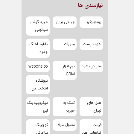
نیازمندی ها
یوتوبروکرز
جراحی بینی
خرید گوشی
شیائومی
هزینه پست
بخورات
دانلود آهنگ
جدید
سئو در مشهد
نرم افزار
webone.co
CRM
فروشگاه
انتخاب من
هتل های
کمک به
میکروبلیدینگ
تهران
خیریه
ابرو
قیمت
مفتول سیاه
کوچینگ
ضایعات آهن
سازمانی