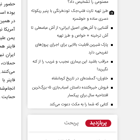
مصنوعی را تشخیص داد؟
حضور نیر
طرز تهیه تارت فلپ‌جک توت‌فرنگی با پنیر ریکوتا؛
بوده اس
دسری ساده و خوشمزه
در همین 
آشنایی با آش‌های اصیل ایرانی؛ از آش عباسعلی تا
آمریکا ن
آش ترخینه + خواص و طرز تهیه
یمن علیه
پارک شیرین قابلیت‌ بالایی برای اجرای پروژهای
فاینر ه
تفریحی دارد
ایران نب
مراقب باشید این بیماری عجیب و غریب را از کنه
حملات، ب
 در افق ایران
حادثه‌های کوچک سرنوشت‌ها
نگیرید!
می‌کنند.
بزرگ
خاوران؛ گمشده‌ای در تاریخ کرمانشاه
فاینر با
 کارشناس ارشد مسائل منطقه
محمدجعفر محمدزاده - نویسنده و پژوهشگر
فروش خیره‌کننده داستان اسباب‌بازی ۵؛ بزرگ‌ترین
انجام‌شد
افتتاحیه سال برای پیکسار
حمایت و 
کتابی که شما را به مکث دعوت می‌کند
پربازدید
پربحث