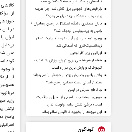
فیلم‌های پنجشنبه و جمعه شبکه‌های سیما
کالا‌های
راز قبض‌های نجومی برق فاش شد؛ چرا هزینه
از مراک
برق برخی مشترکان چند برابر می‌شود؟
حوزه‌ها
پایان همکاری باشگاه استقلال با رامین رضاییان /
در این ب
رامین به پرسپولیس نزدیک شد؟
ایران با
رویای تیم ملی، زیر آوار مدرسه / روایت دختر
بی‌دلیل
ژیمناستیک‌کاری که آسمانی شد
عدن شده
ایرانیان پای کار اربعین
هشدار هواشناسی برای تهران؛ وزش باد شدید،
کرده اس
گردوخاک و بارش باران در راه است
با وجود 
وقتی رامین رضاییان بهتر از خودش را نمی‌تواند
آن از دل
ببیند / آسانی باعث جدایی رامین شد؟
همچنین 
رد قاطع سازش در لبنان
دریانورد
«رویای نیمه‌شب» تلفیقی از تخیل و واقعیت
رژیم صه
است/ بزرگی نقش برایم اولویت ندارد
ارتش یم
این میوه‌ها را بخورید تا قلبتان سالم بماند
پاسخ به
اسرائیلی
گوناگون