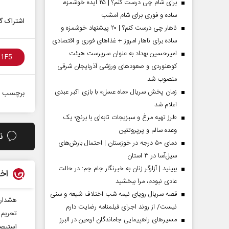
برای شام چی درست کنم؟ | ۲۵ ایده خوشمزه،
ساده و فوری برای شام امشب
اشتراک گذ
ناهار چی درست کنم؟ | ۲۰ پیشنهاد خوشمزه و
ساده برای ناهار امروز + غذاهای فوری و اقتصادی
امیرحسین بهداد به عنوان سرپرست هیئت
کوهنوردی و صعودهای ورزشی آذربایجان شرقی
منصوب شد
زمان پخش سریال «ماه عسل» با بازی اکبر عبدی
برچسب ه
اعلام شد
طرز تهیه مرغ و سبزیجات تابه‌ای با برنج؛ یک
وعده سالم و پرپروتئین
 مردادماه
صفحات نخست روزنامه ها‌ی یکشنبه ۴ مردادماه
صفحات 
ن
دمای ۵۰ درجه در خوزستان | احتمال بارش‌های
سیل‌آسا در ۳ استان
ببینید | آزارگر زنان به خبرنگار جام جم: در حالت
اخب
عادی نبودم، مرا ببخشید
قصه سریال رویای نیمه شب اختلاف شیعه و سنی
هشدار 
نیست/ از روند اجرای فیلمنامه رضایت دارم
تحریم 
مسیر‌های راهپیمایی جاماندگان اربعین در البرز
استیصا