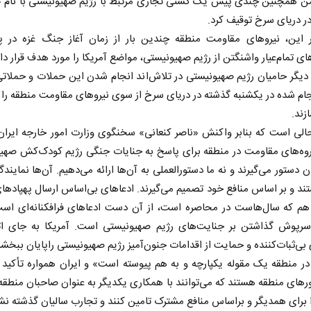
ن همچنین چندی پیش یک کشتی تجاری مرتبط با رژیم صهیونیستی با نام 
 در دریای سرخ توقیف کرد.
ر این، نیرو‌های مقاومت منطقه چندین بار از زمان آغاز جنگ غزه در پ
ی تمام‌عیار واشنگتن از رژیم صهیونیستی، مواضع آمریکا را مورد هدف قرار داده
 دیگر حامیان رژیم صهیونیستی در تلاش‌اند انجام شدن این حملات و حملات
جام شده در یکشنبه گذشته در دریای سرخ از سوی نیرو‌های مقاومت منطقه را ب
زند.
الی است که بنابر واکنش «ناصر کنعانی» سخنگوی وزارت امور خارجه ایران
گروه‌های مقاومت در منطقه برای پاسخ به جنایات جنگی رژیم کودک‌کش صهی
ران دستور می‌گیرند و نه ما دستورالعملی به آن‌ها ارائه می‌دهیم. آن‌ها نمایند
د و بر اساس منافع خود تصمیم می‌گیرند. ادعا‌های بی‌اساس ارسال پهپاد‌های
هم که سال‌هاست در محاصره است، از آن دست ادعا‌های فرافکنانه‌ای است
سرپوش گذاشتن بر جنایت‌های رژیم صهیونیستی است. آمریکا به جای اتها
ی بی‌ثبات‌کننده و حمایت از اقدامات جنون‌آمیز رژیم صهیونیستی راپایان ببخش
ر منطقه یک مقوله یکپارچه و به هم پیوسته است» و ایران همواره تأکید 
‌های منطقه هستند که می‌توانند با همکاری یکدیگر به عنوان صاحبان منطقه
 برای همدیگر و براساس منافع مشترک تامین کنند و تجارب سالیان گذشته نش