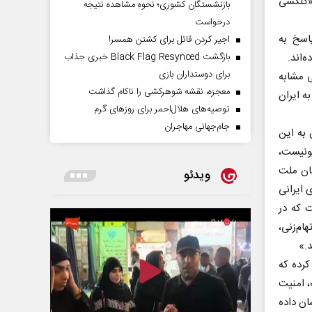
«گلکسی
بازنشستگان کشوری؛ نحوه مشاهده نتیجه
درخواست
اسخ به
اجیر کردن قاتل برای کشتن همسر!
بازگشت Black Flag Resynced خبری جذاب
‌اند.
برای دوستداران بازی
ی مشابه
معجزه، نقشه شوهرکشی را ناکام گذاشت
ه ایران
توصیه‌های هلال‌احمر برای روز‌های گرم
جام‌جهانی مهاجران
 به این
ونیست،
گان ملت
ویدئو
 ایرانی
 که در
م‌زنی،
د.»
کرده که
، امنیت
ان داده