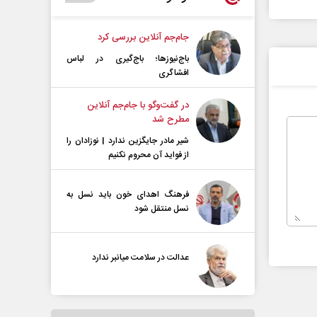
جام‌جم آنلاین بررسی کرد
باج‌نیوزها؛ باج‌گیری در لباس
افشاگری
در گفت‌و‌گو با جام‌جم آنلاین
مطرح شد
شیر مادر جایگزین ندارد | نوزادان را
از فواید آن محروم نکنیم
فرهنگ اهدای خون باید نسل به
نسل منتقل شود
عدالت در سلامت میانبر ندارد