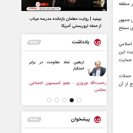
ر منطقه
ببینید | روایت معلمان بازمانده مدرسه میناب
س جمهور
از حمله تروریستی آمریکا
ای مسلح
یادداشت
اسلامی
ایت این
ا حمایت
ماد مقاومت در برابر
از باتلاق انرژی تا بن‌بست ترامپ
ه حملات
 عضو کمیسیون اجتماعی
رضا سپهوند - سخنگوی کمیسیون انرژی مجلس
ج از آن
پیشخوان