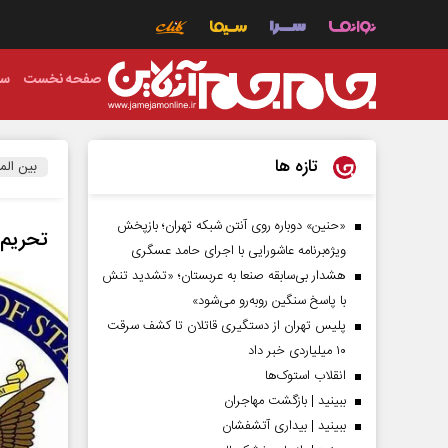
صفحه نخست
سی
تازه ها
بین الم
«حنین» دوباره روی آنتن شبکه تهران؛ بازپخش
تحریم‌
ویژه‌برنامه عاشورایی با اجرای حامد عسگری
هشدار بی‌سابقه صنعا به عربستان؛ «تشدید تنش
با پاسخ سنگین روبه‌رو می‌شود»
پلیس تهران از دستگیری قاتلان تا کشف سرقت
۱۰ میلیاردی خبر داد
انقلاب استوک‌ها
ببینید | بازگشت مهاجران
ببینید | بیداری آتشفشان