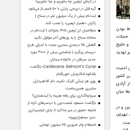
در گرمای اربعین چه بخوریم و چه نخوریم؟
گره قتل در دی‌جی پارتی با ۵۰ قسم باز می‌شود
ثبت‌نام بیش از یک میلیون نفر در سماح |
زائران «همیار اربعین» را نصب کنند
بط بودن
متقاضیان ارز اربعین ۱۴۰۵ بخوانند | ثبت‌نام در
ث حملات
سامانه سماح را به روز‌های آخر موکول نکنید
و خلیج
کاهش ۲۵ درصدی بستری مجدد با اجرای طرح
 تهدید
«پرستار پیگیر» | شناسایی بیش از ۳۰۰۰ مورد
جدید سرطان در خانواده بیماران
Castlevania: Belmont’s Curse؛ بازگشت
ن امنیت
باشکوه شکارچیان خون‌آشام
ین کشور
روی هر لینکی کلیک نکنید، دام کلاهبرداران
 آزادی
سایبری همین‌جاست
ها میان
سرمایه‌گذاری برای رفاه؛ هزینه یا آینده‌سازی؟
بازگشت مسعود شصت‌چی با دردسر‌های تازه؛ از
ن و در
شایعه حضور در میز مذاکره تا پایان فیلمبرداری
 اهداف
«مرد سه‌هزارچهره»
است.
استعلام وام ضروری ۷۵ میلیون تومانی