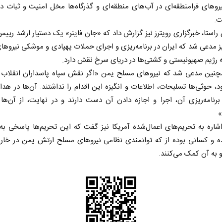
و‌های فرامنطقه‌ای در آب‌های منطقه‌ای و گذرگاه‌ها مخل امنیت و ثبات د
ت.
راستا، خبرگزاری رویترز نیز گزارش داد که «جان فاینر» یک دستیار ارشد ریی
یز مدعی شد که ایران در برنامه‌ریزی و اجرای حملات پهپادی و موشکی نیرو‌ه
 رژیم صهیونیستی و کشتی‌ها در دریای سرخ نقش دارد.
مچنین مدعی شد که نیرو‌های مسلح یمن «اگر نقش سپاه پاسداران انقلاب 
ود، حوثی‌ها تسلیحات، اطلاعات و انگیزه این اقدام را نداشتند. آن‌ها در هد
رنامه‌ریزی آن، اجرا و اجازه دادن آن دست دارند و در نهایت، از آن‌ه
ی
مدیریت ایرانی بر شناور‌های مضر
اربعین ن
»
در تنگه هرمز
استکبار‌
 اشاره به تحریم‌های اعمال‌شده آمریکا نیز گفت که این تحریم‌ها پاسخی ب
دکتر حسن عابدینی - معاون سیاسی سازمان
رحمت‌الله نوروزی -
ه و کسانی بوده از که توانمندی نظامی نیرو‌های مسلح ارتش یمن در خار
صداوسیما
مجلس
به آن کمک می‌کنند.