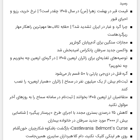
رسید
قیمت قبر در بهشت زهرا (س) در سال ۱۴۰۵ چقدر است؟ | نرخ خرید، رزرو و
احیای قبور
چرا گرد و غبار در ایران تشدید شد؟ | حقابه تالاب‌ها مهم‌ترین راهکار مهار
ریزگردهاست
مجازات سنگین برای آدم‌ربایان گوش‌بر
واکسن جدید سرطان پانکراس امیدبخش شد
توصیه‌های تغذیه‌ای برای زائران اربعین ۱۴۰۵ | در گرمای اربعین چه بخوریم و
چه نخوریم؟
گره قتل در دی‌جی پارتی با ۵۰ قسم باز می‌شود
ثبت‌نام بیش از یک میلیون نفر در سماح | زائران «همیار اربعین» را نصب
کنند
متقاضیان ارز اربعین ۱۴۰۵ بخوانند | ثبت‌نام در سامانه سماح را به روز‌های آخر
موکول نکنید
کاهش ۲۵ درصدی بستری مجدد با اجرای طرح «پرستار پیگیر» | شناسایی
بیش از ۳۰۰۰ مورد جدید سرطان در خانواده بیماران
Castlevania: Belmont’s Curse؛ بازگشت باشکوه شکارچیان خون‌آشام
روی هر لینکی کلیک نکنید، دام کلاهبرداران سایبری همین‌جاست