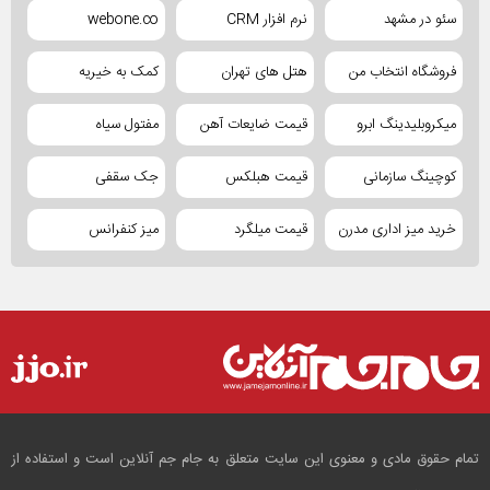
سئو در مشهد
نرم افزار CRM
webone.co
فروشگاه انتخاب من
هتل های تهران
کمک به خیریه
میکروبلیدینگ ابرو
قیمت ضایعات آهن
مفتول سیاه
کوچینگ سازمانی
قیمت هبلکس
جک سقفی
خرید میز اداری مدرن
قیمت میلگرد
میز کنفرانس
تمام حقوق مادی و معنوی این سایت متعلق به جام جم آنلاین است و استفاده از