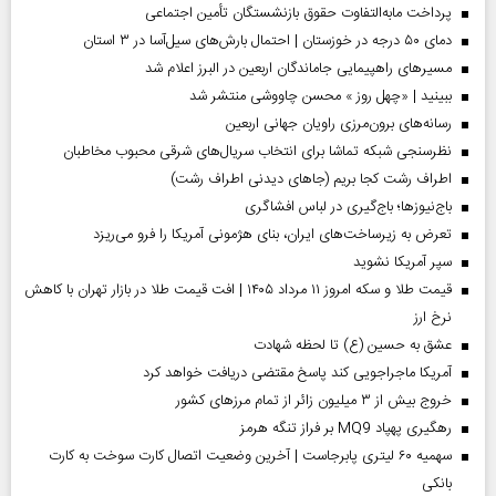
پرداخت مابه‌التفاوت حقوق بازنشستگان تأمین اجتماعی
دمای ۵۰ درجه در خوزستان | احتمال بارش‌های سیل‌آسا در ۳ استان
مسیر‌های راهپیمایی جاماندگان اربعین در البرز اعلام شد
ببینید | «چهل روز » محسن چاووشی منتشر شد
رسانه‌های برون‌مرزی راویان جهانی اربعین
نظرسنجی شبکه تماشا برای انتخاب سریال‌های شرقی محبوب مخاطبان
اطراف رشت کجا بریم (جاهای دیدنی اطراف رشت)
باج‌نیوزها؛ باج‌گیری در لباس افشاگری
تعرض به زیرساخت‌های ایران، بنای هژمونی آمریکا را فرو می‌ریزد
سپر آمریکا نشوید
قیمت طلا و سکه امروز ۱۱ مرداد ۱۴۰۵ | افت قیمت طلا در بازار تهران با کاهش
نرخ ارز
عشق به حسین (ع) تا لحظه شهادت
آمریکا ماجراجویی کند پاسخ مقتضی دریافت خواهد کرد
خروج بیش از ۳ میلیون زائر از تمام مرز‌های کشور
رهگیری پهپاد MQ9 بر فراز تنگه هرمز
سهمیه ۶۰ لیتری پابرجاست | آخرین وضعیت اتصال کارت سوخت به کارت
بانکی