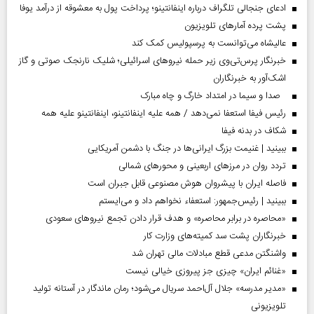
ادعای جنجالی تلگراف درباره اینفانتینو؛ پرداخت پول به معشوقه از درآمد یوفا
پشت پرده آمارهای تلویزیون
عالیشاه می‌توانست به پرسپولیس کمک کند
خبرنگار پرس‌تی‌وی زیر حمله نیروهای اسرائیلی؛ شلیک نارنجک صوتی و گاز
اشک‌آور به خبرنگاران
صدا و سیما در امتداد خارگ و چاه مبارک
رئیس فیفا استعفا نمی‌دهد / همه علیه اینفانتینو، اینفانتینو علیه همه
شکاف در بدنه فیفا
ببینید | غنیمت بزرگ ایرانی‌ها در جنگ با دشمن آمریکایی
تردد روان در مرزهای اربعینی و محورهای شمالی
فاصله ایران با پیشرو‌ان هوش مصنوعی قابل جبران است
ببینید | رئیس‌جمهور: استعفاء نخواهم داد و می‌ایستم
«محاصره در برابر محاصره» و هدف قرار دادن تجمع نیروهای سعودی
خبرنگاران پشت سد کمیته‌های وزارت کار
واشنگتن مدعی قطع مبادلات مالی تهران شد
«غنائم ایران» چیزی جز پیروزی خیالی نیست
«مدیر مدرسه» جلال آل‌احمد سریال می‌شود؛ رمان ماندگار در آستانه تولید
تلویزیونی