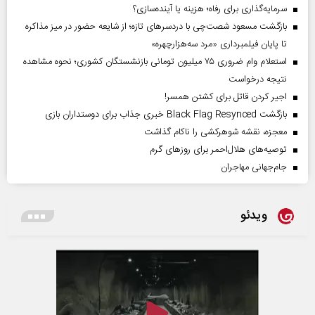
سرمایه‌گذاری برای رفاه؛ هزینه یا آینده‌سازی؟
بازگشت مسعود شصت‌چی با دردسر‌های تازه؛ از شایعه حضور در میز مذاکره
تا پایان فیلمبرداری «مرد سه‌هزارچهره»
استعلام وام ضروری ۷۵ میلیون تومانی بازنشستگان کشوری؛ نحوه مشاهده
نتیجه درخواست
اجیر کردن قاتل برای کشتن همسر!
بازگشت Black Flag Resynced خبری جذاب برای دوستداران بازی
معجزه، نقشه شوهرکشی را ناکام گذاشت
توصیه‌های هلال‌احمر برای روز‌های گرم
جام‌جهانی مهاجران
ویدئو