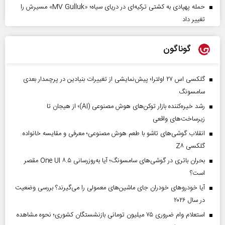
حمله پهپادی به کشتی ترکیه‌ای در دریای سیاه؛ «MV Gulluk» مسیرش را
تغییر داد
گوناگون
گلکسی اس ۲۷ اولترا؛ پیش‌نمایشی از تغییرات بنیادین در پرچمدار بعدی
سامسونگ
رشد خیره‌کننده بازار توکن‌های هوش مصنوعی (AI)؛ از هیجان تا
زیرساخت‌های واقعی
انقلاب گوشی‌های تاشو‌ با طعم هوش مصنوعی؛ معرفی و مقایسه خانواده
گلکسی Z۸
بحران باتری در گوشی‌های سامسونگ؛ آیا به‌روزرسانی One UI ۸.۵ مقصر
است؟
آیا خودروهای خودران جای ماشین‌های معمولی را می‌گیرند؟ بررسی وضعیت
در سال ۲۰۲۶
استعلام وام ضروری ۷۵ میلیون تومانی بازنشستگان کشوری؛ نحوه مشاهده