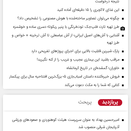
نتیجه درخواست
این غذای لاکچری را ۱۵ دقیقه‌ای آماده کنید
چگونه می‌توان تصاویر ساخته‌شده با هوش مصنوعی را تشخیص داد؟
طرز تهیه تارت فلپ‌جک توت‌فرنگی با پنیر ریکوتا؛ دسری ساده و خوشمزه
آشنایی با آش‌های اصیل ایرانی؛ از آش عباسعلی تا آش ترخینه + خواص و
طرز تهیه
پارک شیرین قابلیت‌ بالایی برای اجرای پروژهای تفریحی دارد
مراقب باشید این بیماری عجیب و غریب را از کنه نگیرید!
خاوران؛ گمشده‌ای در تاریخ کرمانشاه
فروش خیره‌کننده داستان اسباب‌بازی ۵؛ بزرگ‌ترین افتتاحیه سال برای پیکسار
کتابی که شما را به مکث دعوت می‌کند
پربازدید
پربحث
امیرحسین بهداد به عنوان سرپرست هیئت کوهنوردی و صعودهای ورزشی
آذربایجان شرقی منصوب شد