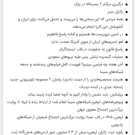
درگیری مرگبار ۲ پسرخاله در پارک
‌زائران سبز
همه مردمی که این سختی‌ها را می‌بینند و تحمل می‌کنند، برای ایران و
کشورشان این کاررا انجام می‌دهند
در کمین تروریست‌ها هستیم و آماده پاسخ قاطعیم
لغو تحریم‌های ایران از سوی آمریکا صحت ندارد
پاسخ قانون به خشونت در قاب اینستاگرام
عملیات گسترده ارتش یمن علیه نیروهای سعودی
آخر هفته چه فیلمی ببینیم؟ فهرست کامل فیلم‌های پنجشنبه و جمعه
شبکه‌های سیما
هنرمند منحصر‌به‌فردی را از دست دادیم/ پخش ۲ مجموعه تلویزیونی جدید
زنده‌یاد عبدی در آینده نزدیک
پزشکیان: باید دشمن را وادار کنیم به آنچه امضا کرده پایبند بماند
ویژه‌برنامه‌های اربعین شبکه‌های سیما اعلام شد؛ از ارتباط زنده با کربلا تا روایت
بزرگ‌ترین اجتماع معنوی جهان
اربعین ۱۴۰۵ در قاب صدا؛ روایت بزرگ‌ترین اجتماع شیعیان از شبکه‌های
رادیویی
رکورد تردد زائران اربعین؛ بیش از ۴.۳ میلیون عبور از مرزهای شش‌گانه ثبت