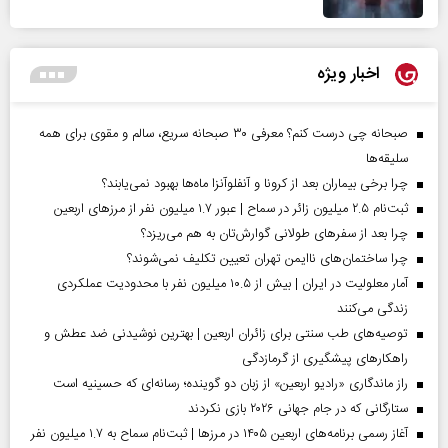
اخبار ویژه
صبحانه چی درست کنم؟ معرفی ۳۰ صبحانه سریع، سالم و مقوی برای همه
سلیقه‌ها
چرا برخی بیماران بعد از کرونا و آنفلوآنزا ماه‌ها بهبود نمی‌یابند؟
ثبت‌نام ۲.۵ میلیون زائر در سماح | عبور ۱.۷ میلیون نفر از مرز‌های اربعین
چرا بعد از سفرهای طولانی گوارش‌تان به هم می‌ریزد؟
چرا ساختمان‌های ناایمن تهران تعیین تکلیف نمی‌شوند؟
آمار معلولیت در ایران | بیش از ۱۰.۵ میلیون نفر با محدودیت عملکردی
زندگی می‌کنند
توصیه‌های طب سنتی برای زائران اربعین | بهترین نوشیدنی ضد عطش و
راهکارهای پیشگیری از گرمازدگی
راز ماندگاری «رادیو اربعین» از زبان دو گوینده؛ رسانه‌ای که حسینیه است
ستارگانی که در جام جهانی ۲۰۲۶ بازی نکردند
آغاز رسمی برنامه‌های اربعین ۱۴۰۵ در مرز‌ها | ثبت‌نام سماح به ۱.۷ میلیون نفر