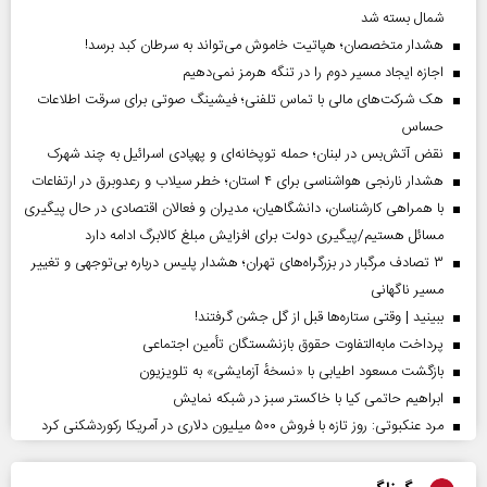
شمال بسته شد
هشدار متخصصان؛ هپاتیت خاموش می‌تواند به سرطان کبد برسد!
اجازه ایجاد مسیر دوم را در تنگه هرمز نمی‌دهیم
هک شرکت‌های مالی با تماس تلفنی؛ فیشینگ صوتی برای سرقت اطلاعات
حساس
نقض آتش‌بس در لبنان؛ حمله توپخانه‌ای و پهپادی اسرائیل به چند شهرک
هشدار نارنجی هواشناسی برای ۴ استان؛ خطر سیلاب و رعدوبرق در ارتفاعات
با همراهی کارشناسان، دانشگاهیان، مدیران و فعالان اقتصادی در حال پیگیری
مسائل هستیم/پیگیری دولت برای افزایش مبلغ کالابرگ ادامه دارد
۳ تصادف مرگبار در بزرگراه‌های تهران؛ هشدار پلیس درباره بی‌توجهی و تغییر
مسیر ناگهانی
ببینید | وقتی ستاره‌ها قبل از گل جشن گرفتند!
پرداخت مابه‌التفاوت حقوق بازنشستگان تأمین اجتماعی
بازگشت مسعود اطیابی با «نسخهٔ آزمایشی» به تلویزیون
ابراهیم حاتمی کیا با خاکستر سبز در شبکه نمایش
مرد عنکبوتی: روز تازه با فروش ۵۰۰ میلیون دلاری در آمریکا رکوردشکنی کرد