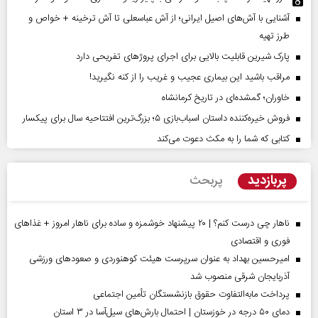
آشنایی با آش‌های اصیل ایرانی؛ از آش عباسعلی تا آش ترخینه + خواص و
طرز تهیه
پارک شیرین قابلیت‌ بالایی برای اجرای پروژهای تفریحی دارد
مراقب باشید این بیماری عجیب و غریب را از کنه نگیرید!
خاوران؛ گمشده‌ای در تاریخ کرمانشاه
فروش خیره‌کننده داستان اسباب‌بازی ۵؛ بزرگ‌ترین افتتاحیه سال برای پیکسار
کتابی که شما را به مکث دعوت می‌کند
پربازدید
پربحث
ناهار چی درست کنم؟ | ۲۰ پیشنهاد خوشمزه و ساده برای ناهار امروز + غذاهای
فوری و اقتصادی
امیرحسین بهداد به عنوان سرپرست هیئت کوهنوردی و صعودهای ورزشی
آذربایجان شرقی منصوب شد
پرداخت مابه‌التفاوت حقوق بازنشستگان تأمین اجتماعی
دمای ۵۰ درجه در خوزستان | احتمال بارش‌های سیل‌آسا در ۳ استان