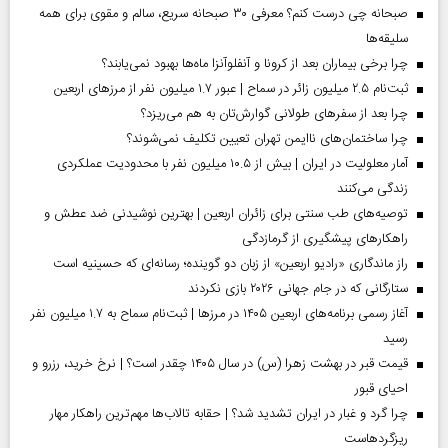
صبحانه چی درست کنم؟ معرفی ۳۰ صبحانه سریع، سالم و مقوی برای همه
سلیقه‌ها
چرا برخی بیماران بعد از کرونا و آنفلوآنزا ماه‌ها بهبود نمی‌یابند؟
ثبت‌نام ۲.۵ میلیون زائر در سماح | عبور ۱.۷ میلیون نفر از مرز‌های اربعین
چرا بعد از سفرهای طولانی گوارش‌تان به هم می‌ریزد؟
چرا ساختمان‌های ناایمن تهران تعیین تکلیف نمی‌شوند؟
آمار معلولیت در ایران | بیش از ۱۰.۵ میلیون نفر با محدودیت عملکردی
زندگی می‌کنند
توصیه‌های طب سنتی برای زائران اربعین | بهترین نوشیدنی ضد عطش و
راهکارهای پیشگیری از گرمازدگی
راز ماندگاری «رادیو اربعین» از زبان دو گوینده؛ رسانه‌ای که حسینیه است
ستارگانی که در جام جهانی ۲۰۲۶ بازی نکردند
آغاز رسمی برنامه‌های اربعین ۱۴۰۵ در مرز‌ها | ثبت‌نام سماح به ۱.۷ میلیون نفر
رسید
قیمت قبر در بهشت زهرا (س) در سال ۱۴۰۵ چقدر است؟ | نرخ خرید، رزرو و
احیای قبور
چرا گرد و غبار در ایران تشدید شد؟ | حقابه تالاب‌ها مهم‌ترین راهکار مهار
ریزگردهاست