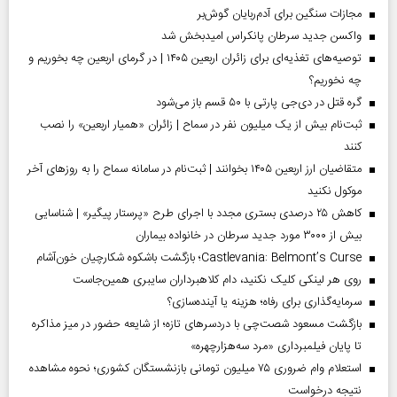
مجازات سنگین برای آدم‌ربایان گوش‌بر
واکسن جدید سرطان پانکراس امیدبخش شد
توصیه‌های تغذیه‌ای برای زائران اربعین ۱۴۰۵ | در گرمای اربعین چه بخوریم و
چه نخوریم؟
گره قتل در دی‌جی پارتی با ۵۰ قسم باز می‌شود
ثبت‌نام بیش از یک میلیون نفر در سماح | زائران «همیار اربعین» را نصب
کنند
متقاضیان ارز اربعین ۱۴۰۵ بخوانند | ثبت‌نام در سامانه سماح را به روز‌های آخر
موکول نکنید
کاهش ۲۵ درصدی بستری مجدد با اجرای طرح «پرستار پیگیر» | شناسایی
بیش از ۳۰۰۰ مورد جدید سرطان در خانواده بیماران
Castlevania: Belmont’s Curse؛ بازگشت باشکوه شکارچیان خون‌آشام
روی هر لینکی کلیک نکنید، دام کلاهبرداران سایبری همین‌جاست
سرمایه‌گذاری برای رفاه؛ هزینه یا آینده‌سازی؟
بازگشت مسعود شصت‌چی با دردسر‌های تازه؛ از شایعه حضور در میز مذاکره
تا پایان فیلمبرداری «مرد سه‌هزارچهره»
استعلام وام ضروری ۷۵ میلیون تومانی بازنشستگان کشوری؛ نحوه مشاهده
نتیجه درخواست