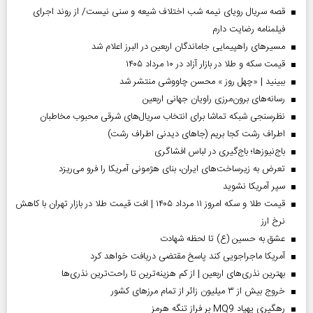
قصه سریال رویای نیمه شب اختلاف شیعه و سنی نیست/ از روند اجرای
فیلمنامه رضایت دارم
مسیر‌های راهپیمایی جاماندگان اربعین در البرز اعلام شد
قیمت سکه و طلا در بازار آزاد در ۱۰ مرداد ۱۴۰۵
ببینید | «چهل روز » محسن چاووشی منتشر شد
رسانه‌های برون‌مرزی راویان جهانی اربعین
نظرسنجی شبکه تماشا برای انتخاب سریال‌های شرقی محبوب مخاطبان
اطراف رشت کجا بریم (جاهای دیدنی اطراف رشت)
باج‌نیوزها؛ باج‌گیری در لباس افشاگری
تعرض به زیرساخت‌های ایران، بنای هژمونی آمریکا را فرو می‌ریزد
سپر آمریکا نشوید
قیمت طلا و سکه امروز ۱۱ مرداد ۱۴۰۵ | افت قیمت طلا در بازار تهران با کاهش
نرخ ارز
عشق به حسین (ع) تا لحظه شهادت
آمریکا ماجراجویی کند پاسخ مقتضی دریافت خواهد کرد
بهترین نذری‌های اربعین | از کم هزینه‌ترین تا راحت‌ترین نذری‌ها
خروج بیش از ۳ میلیون زائر از تمام مرز‌های کشور
رهگیری پهپاد MQ9 بر فراز تنگه هرمز