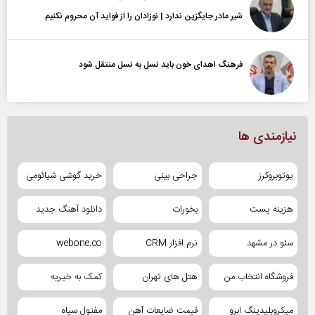
شیر مادر جایگزین ندارد | نوزادان را از فواید آن محروم نکنیم
فرهنگ اهدای خون باید نسل به نسل منتقل شود
نیازمندی ها
یوتوبروکرز
جراحی بینی
خرید گوشی شیائومی
هزینه پست
بخورات
دانلود آهنگ جدید
سئو در مشهد
نرم افزار CRM
webone.co
فروشگاه انتخاب من
هتل های تهران
کمک به خیریه
میکروبلیدینگ ابرو
قیمت ضایعات آهن
مفتول سیاه