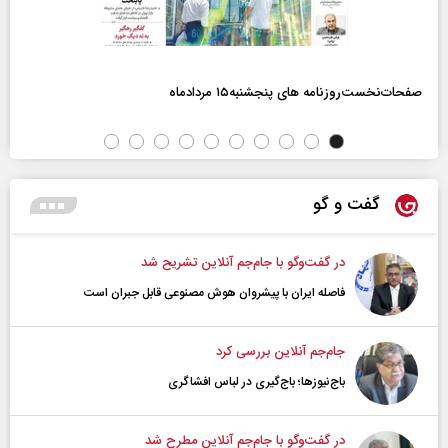
صفحات‌نخست‌روزنامه ها‌ی پنجشنبه‌۱۵ مردادماه
گفت و گو
در گفت‌و‌گو با جام‌جم آنلاین تشریح شد
فاصله ایران با پیشرو‌ان هوش مصنوعی قابل جبران است
جام‌جم آنلاین بررسی کرد
باج‌نیوزها؛ باج‌گیری در لباس افشاگری
در گفت‌و‌گو با جام‌جم آنلاین مطرح شد