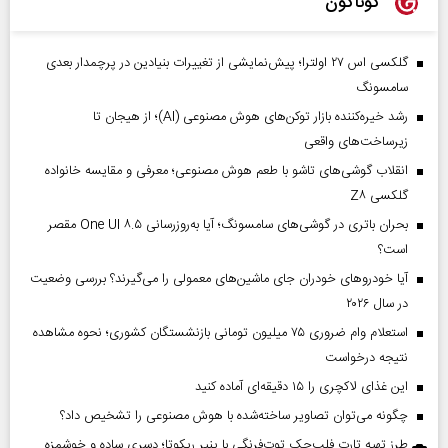
گوناگون
گلکسی اس ۲۷ اولترا؛ پیش‌نمایشی از تغییرات بنیادین در پرچمدار بعدی
سامسونگ
رشد خیره‌کننده بازار توکن‌های هوش مصنوعی (AI)؛ از هیجان تا
زیرساخت‌های واقعی
انقلاب گوشی‌های تاشو‌ با طعم هوش مصنوعی؛ معرفی و مقایسه خانواده
گلکسی Z۸
بحران باتری در گوشی‌های سامسونگ؛ آیا به‌روزرسانی One UI ۸.۵ مقصر
است؟
آیا خودروهای خودران جای ماشین‌های معمولی را می‌گیرند؟ بررسی وضعیت
در سال ۲۰۲۶
استعلام وام ضروری ۷۵ میلیون تومانی بازنشستگان کشوری؛ نحوه مشاهده
نتیجه درخواست
این غذای لاکچری را ۱۵ دقیقه‌ای آماده کنید
چگونه می‌توان تصاویر ساخته‌شده با هوش مصنوعی را تشخیص داد؟
طرز تهیه تارت فلپ‌جک توت‌فرنگی با پنیر ریکوتا؛ دسری ساده و خوشمزه