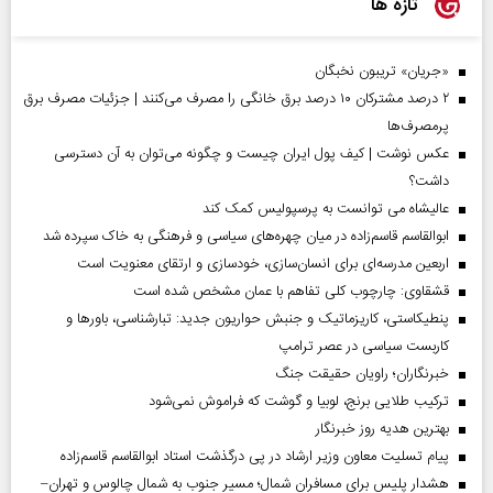
تازه ها
«جریان» تریبون نخبگان
۲ درصد مشترکان ۱۰ درصد برق خانگی را مصرف می‌کنند | جزئیات مصرف برق
پرمصرف‌ها
عکس نوشت | کیف پول ایران چیست و چگونه می‌توان به آن دسترسی
داشت؟
عالیشاه می توانست به پرسپولیس کمک کند
ابوالقاسم قاسم‌زاده در میان چهره‌های سیاسی و فرهنگی به خاک سپرده شد
اربعین مدرسه‌ای برای انسان‌سازی، خودسازی و ارتقای معنویت است
قشقاوی: چارچوب کلی تفاهم با عمان مشخص شده است
پنطیکاستی، کاریزماتیک و جنبش حواریون جدید: تبارشناسی، باور‌ها و
کاربست سیاسی در عصر ترامپ
خبرنگاران؛ راویان حقیقت جنگ
ترکیب طلایی برنج، لوبیا و گوشت که فراموش نمی‌شود
بهترین هدیه روز خبرنگار
پیام تسلیت معاون وزیر ارشاد در پی درگذشت استاد ابوالقاسم قاسم‌زاده
هشدار پلیس برای مسافران شمال؛ مسیر جنوب به شمال چالوس و تهران–