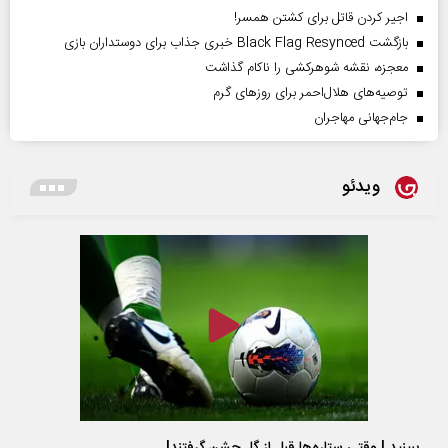
اجیر کردن قاتل برای کشتن همسر!
بازگشت Black Flag Resynced خبری جذاب برای دوستداران بازی
معجزه، نقشه شوهرکشی را ناکام گذاشت
توصیه‌های هلال‌احمر برای روز‌های گرم
جام‌جهانی مهاجران
ویدئو
ببینید | وقتی ستاره‌ها قبل از گل جشن گرفتند!