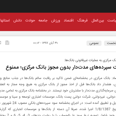
است
بین الملل
فرهنگ
اقتصاد
ورزش
جامعه
حوادث
دانش
استانها
نخست
عمومی
۳۰ آبان ۱۳۸۷ - ۰۰:۰۲
ک مرکزی به عملیات غیرقانونی بانک‌ها:
 سپرده‌های مدت‌دار بدون مجوز بانک مرکزی؛ ممنوع
اد: بانک مرکزی در بخشنامه‌ای ضمن تاکید بر رقابت سالم بانک‌ها در جذب منابع 
 هشدار داد بانک‌ها قبل از اخذ مجوز از بانک مرکزی به هیچ وجه مجاز به انعقاد 
 سرمایه‌گذاری مدت‌دار با مشتریان خود نیستند. در بخشنامه بانک مرکزی به تمامی مدی
 دولتی، غیردولتی، شرکت دولتی پست بانک، موسسات اعتباری توسعه و سینا و موسسا
مجوز تبدیل و تطبیق آمده است: در اجرای بخشنامه
که از تاریخ 1/8/1387 اجرا شده، صرفا آن دسته از بانک‌ها و موسسات اعتباری که گز
سودآوری خود شامل توجیه نرخ سود ع