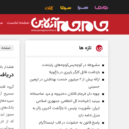
صفحه نخست
سی
تازه ها
صفحه 
مشروطه در کوچه‌پس‌کوچه‌های پایتخت
هشدار بان
بازداشت قاتل کارگر باربری در باغ‌ویلا
دریافت
ارائه بیش از ۲ میلیون خدمت بهداشتی در اربعین
حسینی
گروه اقتص
چوبه دار، فرجام قاتلان دختربچه و مرد صاحبخانه
صحیح آن،
سپرده‌های
ببینید | فرمانده کل انتظامی جمهوری اسلامی
بانک‌های
ایران­: مأموریت پلیس تا بازگشت آخرین زائر به
منزل ادامه دارد
پاسخ قانون به خشونت در قاب اینستاگرام