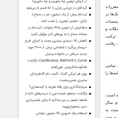
در گرمای اربعین چه بخوریم و چه نخوریم؟
مقررات
گره قتل در دی‌جی پارتی با ۵۰ قسم باز می‌شود
ثبت‌نام بیش از یک میلیون نفر در سماح |
ک‌ها در
زائران «همیار اربعین» را نصب کنند
موسسات
متقاضیان ارز اربعین ۱۴۰۵ بخوانند | ثبت‌نام در
شکلات و
سامانه سماح را به روز‌های آخر موکول نکنید
 ترکیب
کاهش ۲۵ درصدی بستری مجدد با اجرای طرح
 رقابت
«پرستار پیگیر» | شناسایی بیش از ۳۰۰۰ مورد
جدید سرطان در خانواده بیماران
Castlevania: Belmont’s Curse؛ بازگشت
 تمامی
باشکوه شکارچیان خون‌آشام
ه‌ها را
روی هر لینکی کلیک نکنید، دام کلاهبرداران
سایبری همین‌جاست
سرمایه‌گذاری برای رفاه؛ هزینه یا آینده‌سازی؟
بازگشت مسعود شصت‌چی با دردسر‌های تازه؛ از
ر 24 شهریورماه آمده است:
شایعه حضور در میز مذاکره تا پایان فیلمبرداری
برای سال
«مرد سه‌هزارچهره»
سبت به
استعلام وام ضروری ۷۵ میلیون تومانی
ری خود