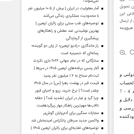
نمی‌شوند؟
ن تحویل
آمار معلولیت در ایران | بیش از ۱۰.۵ میلیون نفر
لاغی این
با محدودیت عملکردی زندگی می‌کنند
از ارسال
توصیه‌های طب سنتی برای زائران اربعین |
هیچ‌وجه
بهترین نوشیدنی ضد عطش و راهکارهای
پیشگیری از گرمازدگی
راز ماندگاری «رادیو اربعین» از زبان دو گوینده؛
رسانه‌ای که حسینیه است
ستارگانی که در جام جهانی ۲۰۲۶ بازی نکردند
آغاز رسمی برنامه‌های اربعین ۱۴۰۵ در مرز‌ها |
ولتی و
ثبت‌نام سماح به ۱.۷ میلیون نفر رسید
قیمت قبر در بهشت زهرا (س) در سال ۱۴۰۵
الحساب
چقدر است؟ | نرخ خرید، رزرو و احیای قبور
(پس از کسر حق‌الوکاله و حاشیه ریسک) فراتر از نرخ‌های مندرج در جدول بند 4 - 7
چرا گرد و غبار در ایران تشدید شد؟ | حقابه
ر دلایل و
تالاب‌ها مهم‌ترین راهکار مهار ریزگردهاست
ررسی و
مجازات سنگین برای آدم‌ربایان گوش‌بر
ودکننده
واکسن جدید سرطان پانکراس امیدبخش شد
توصیه‌های تغذیه‌ای برای زائران اربعین ۱۴۰۵ |