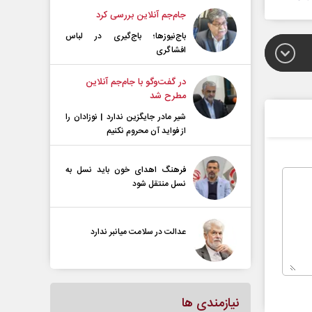
جام‌جم آنلاین بررسی کرد
باج‌نیوزها؛ باج‌گیری در لباس
افشاگری
در گفت‌و‌گو با جام‌جم آنلاین
مطرح شد
شیر مادر جایگزین ندارد | نوزادان را
از فواید آن محروم نکنیم
فرهنگ اهدای خون باید نسل به
نسل منتقل شود
عدالت در سلامت میانبر ندارد
نیازمندی ها