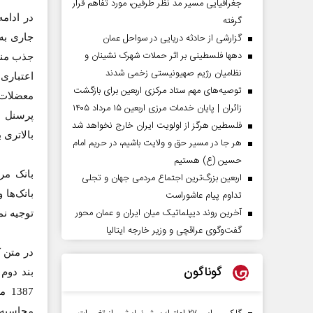
جغرافیایی مسیر مد نظر طرفین، مورد تفاهم قرار
در ادام
گرفته
گزارشی از حادثه دریایی در سواحل عمان
جاری به 
دهها فلسطینی بر اثر حملات شهرک نشینان و
جذب منا
نظامیان رژیم صهیونیستی زخمی شدند
اعتباری 
توصیه‌های مهم ستاد مرکزی اربعین برای بازگشت
معضلات 
زائران | پایان خدمات مرزی اربعین ۱۵ مرداد ۱۴۰۵
پرسنل و
فلسطین هرگز از اولویت ایران خارج نخواهد شد
بالاتری 
هر جا در مسیر حق و ولایت باشیم، در حریم امام
حسین (ع) هستیم
بانک مر
اربعین بزرگ‌ترین اجتماع مردمی جهان و تجلی
تداوم پیام عاشوراست
بانک‌ها 
آخرین روند دیپلماتیک میان ایران و عمان محور
توجیه نم
گفت‌وگوی عراقچی و وزیر خارجه ایتالیا
گوناگون
387
محاسبه 