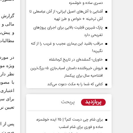
دسری ساده و خوشمزه
آشنایی با آش‌های اصیل ایرانی؛ از آش عباسعلی تا
گزارش ب
آش ترخینه + خواص و طرز تهیه
مالی و 
پارک شیرین قابلیت‌ بالایی برای اجرای پروژهای
و پیش‌ب
تفریحی دارد
مطالبات
مراقب باشید این بیماری عجیب و غریب را از کنه
نگیرید!
در مورد
خاوران؛ گمشده‌ای در تاریخ کرمانشاه
ویژه مو
فروش خیره‌کننده داستان اسباب‌بازی ۵؛ بزرگ‌ترین
پشت‌پرده تهدیدات کوتاه‏‌مدت و
اربعین نماد مقاومت در
نظر دار
ادعا‌های خلاف واقع آمریکا
افتتاحیه سال برای پیکسار
استکبار‌
با مصوب
کتابی که شما را به مکث دعوت می‌کند
ی‌نمین - تحلیلگر مسائل سیاسی
رحمت‌الله نوروزی - عضو کمیسیون ا
اعتباری 
مجلس
برای سپر
پربازدید
پربحث
تعیین ن
برای شام چی درست کنم؟ | ۲۵ ایده خوشمزه،
پس از ا
ساده و فوری برای شام امشب
صورت ف