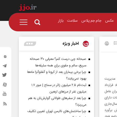
عکس
جام جم پلاس
سلامت
بازار
اخبار ویژه
صبحانه چی درست کنم؟ معرفی ۳۰ صبحانه
سریع، سالم و مقوی برای همه سلیقه‌ها
چرا برخی بیماران بعد از کرونا و آنفلوآنزا ماه‌ها
بهبود نمی‌یابند؟
و مدیریت
قرارداد
ثبت‌نام ۲.۵ میلیون زائر در سماح | عبور ۱.۷
ران عامل
میلیون نفر از مرز‌های اربعین
ت دارای
چرا بعد از سفرهای طولانی گوارش‌تان به هم
 سود سپرده‌های بانکی مصوب 24 شهریور سال‌جاری
می‌ریزد؟
ارش برآورد
چرا ساختمان‌های ناایمن تهران تعیین تکلیف
لی‌الحساب را با رعایت بندهای 3، 4، 5، 6 و 7 بخشنامه فوق