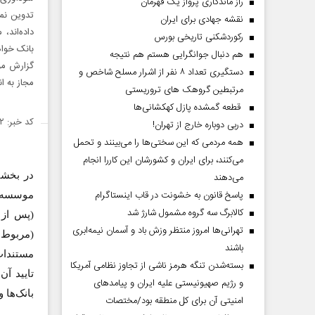
راز ماندگاری پرواز یک قهرمان
تدوین نم
نقشه جهادی برای ایران
داده‌اند،
رکوردشکنی تاریخی بورس
بانک خواه
هم دنبال جوانگرایی هستم هم نتیجه
گزارش مو
دستگیری تعداد ۸ نفر از اشرار مسلح شاخص و
مجاز به ا
مرتبطین گروهک های تروریستی
قطعه گمشده پازل کهکشانی‌ها
کد خبر: ۲۱۸۲۴۲
دربی دوباره خارج از تهران!
همه مردمی که این سختی‌ها را می‌بینند و تحمل
می‌کنند، برای ایران و کشورشان این کاررا انجام
در بخشن
می‌دهند
پاسخ قانون به خشونت در قاب اینستاگرام
موسسه ا
کالابرگ سه گروه مشمول شارژ شد
تهرانی‌ها امروز منتظر وزش باد و آسمان نیمه‌ابری
باشند
مستندات
بسته‌شدن تنگه هرمز ناشی از تجاوز نظامی آمریکا
تایید آن
و رژیم صهیونیستی علیه ایران و پیامد‌های
بانک‌ها 
امنیتی آن برای کل منطقه بود/مختصات