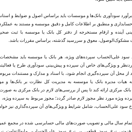
رآورد سودآوری بانک‌ها و موسسات باید براساس اصول و ضوابط و استاند
حسابداری و منطبق بر اطلاعات کامل و دقیق موسسه و مستند به عملکرد
ینی ‌آینده و ارقام مستخرجه از دفتر کل بانک یا موسسه با ثبت صحیح
 مشکوک‌الوصول، معوق و سررسید گذشته، براساس مقررات باشد.
 سود علی‌الحساب سپرده‌های ویژه، هر بانک یا موسسه باید مشخصات
ردنظر و ویژگی‌های خاص آن سپرده و پیش‌بینی سودآوری طرح یا فعالیتی
 برابر
از باتلاق انرژی تا بن‌بست ترامپ
حک
د از محل آن سپرده‌گیری انجام شود، با اسناد و مدارک و مستندات مربوط
نرگ
ه هیات مدیره بانک یا موسسه به مدیریت کل نظارت بر بانک‌ها و 
جتماعی
رضا سپهوند - سخنگوی کمیسیون انرژی مجلس
بانک مرکزی ارائه کند تا پس از بررسی‌های لازم در بانک مرکزی به صور
ده ویژه مورد نظر مجوز لازم صادر ‌گردد؛ مجوز مربوط به سپرده ویژه، ع
رخ سود علی‌الحساب، شامل شرایط و ویژگی‌های آن سپرده‌گذاری نیز خواهد
تمام سال مالی و تصویب صورت‌های مالی حسابرسی شده در مجمع عمو
زونی نرخ سود قطعی بر نرخ سود علی‌الحساب، مابه‌التفاوت نر