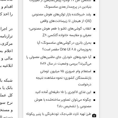
گلکسی اس ۲۷ اولترا؛ پیش‌نمایشی از تغییرات
بنیادین در پرچمدار بعدی سامسونگ
اقدام و 
رشد خیره‌کننده بازار توکن‌های هوش مصنوعی
را اخذ ک
(AI)؛ از هیجان تا زیرساخت‌های واقعی
انقلاب گوشی‌های تاشو‌ با طعم هوش مصنوعی؛
در اجرا
معرفی و مقایسه خانواده گلکسی Z۸
ترازنام
بحران باتری در گوشی‌های سامسونگ؛ آیا
مرکزی، 
به‌روزرسانی One UI ۸.۵ مقصر است؟
اعلام ب
آیا خودروهای خودران جای ماشین‌های معمولی را
مالی و 
می‌گیرند؟ بررسی وضعیت در سال ۲۰۲۶
ابلاغیه 
استعلام وام ضروری ۷۵ میلیون تومانی
بازنشستگان کشوری؛ نحوه مشاهده نتیجه
شبکه با
درخواست
بانک یا
این غذای لاکچری را ۱۵ دقیقه‌ای آماده کنید
کل عملی
چگونه می‌توان تصاویر ساخته‌شده با هوش
نرخ سود
مصنوعی را تشخیص داد؟
و مستخر
طرز تهیه تارت فلپ‌جک توت‌فرنگی با پنیر ریکوتا؛
دستورالع