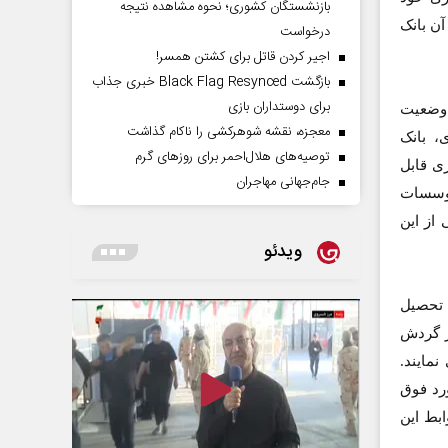
بازنشستگان کشوری؛ نحوه مشاهده نتیجه
آن بانک
درخواست
اجیر کردن قاتل برای کشتن همسر!
بازگشت Black Flag Resynced خبری جذاب
برای دوستداران بازی
 وضعیت
معجزه، نقشه شوهرکشی را ناکام گذاشت
، بانک
توصیه‌های هلال‌احمر برای روز‌های گرم
ی قابل
جام‌جهانی مهاجران
موسسات
از این
ویدئو
 تحصیل
ز گردش
مایند.
رد فوق
بط این