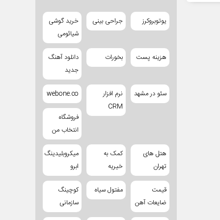
یوتوبروکرز
جراحی بینی
خرید گوشی
شیائومی
هزینه پست
بخورات
دانلود آهنگ
جدید
سئو در مشهد
نرم افزار
webone.co
CRM
فروشگاه
انتخاب من
هتل های
کمک به
میکروبلیدینگ
تهران
خیریه
ابرو
قیمت
مفتول سیاه
کوچینگ
ضایعات آهن
سازمانی