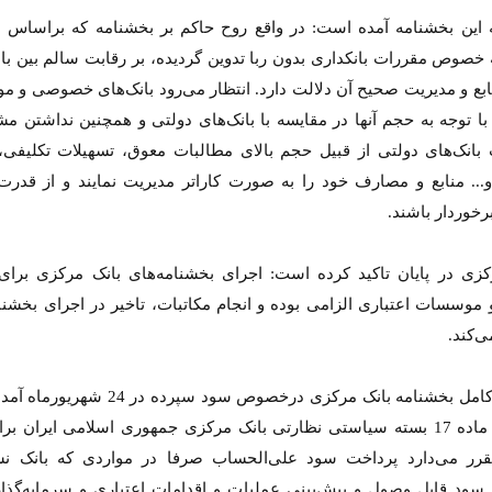
ه این بخشنامه آمده است: در واقع روح حاکم بر بخشنامه که براساس 
خصوص مقررات بانکداری بدون ربا تدوین گردیده، بر رقابت سالم بین بان
بع و مدیریت صحیح آن دلالت دارد. انتظار می‌رود بانک‌های خصوصی و 
با توجه به حجم آنها در مقایسه با بانک‌های دولتی و همچنین نداشتن م
بانک‌های دولتی از قبیل حجم بالای مطالبات معوق، تسهیلات تکلیفی،
... منابع و مصارف خود را به صورت کاراتر مدیریت نمایند و از قدرت
برخوردار باشند.
کزی در پایان تاکید کرده است: اجرای بخشنامه‌های بانک مرکزی برای
و موسسات اعتباری الزامی بوده و انجام مکاتبات، تاخیر در اجرای بخشنام
ی‌کند.
در متن کامل بخشنامه بانک مرکزی درخصوص سود سپرده د
بند دوم ماده 17 بسته سیاستی نظارتی بانک مرکزی جمهوری اسلامی ایران 
1 مقرر می‌دارد پرداخت سود علی‌الحساب صرفا در مواردی که بانک ن
سود قابل وصول و پیش‌بینی عملیات و اقدامات اعتباری و سرمایه‌گذا