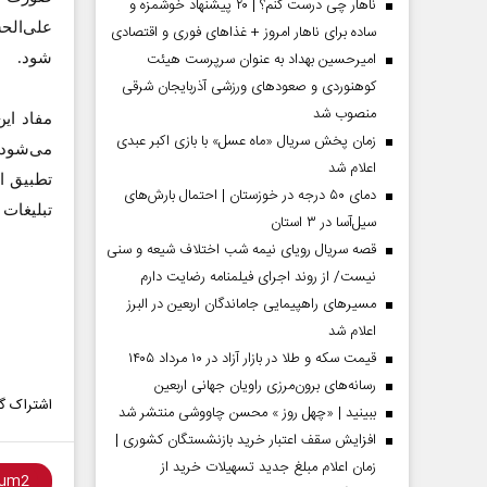
ناهار چی درست کنم؟ | ۲۰ پیشنهاد خوشمزه و
علی‌الح
ساده برای ناهار امروز + غذاهای فوری و اقتصادی
امیرحسین بهداد به عنوان سرپرست هیئت
شود.
کوهنوردی و صعودهای ورزشی آذربایجان شرقی
منصوب شد
زمان پخش سریال «ماه عسل» با بازی اکبر عبدی
می‌شود،
اعلام شد
تطبیق ا
دمای ۵۰ درجه در خوزستان | احتمال بارش‌های
تبلیغات 
سیل‌آسا در ۳ استان
قصه سریال رویای نیمه شب اختلاف شیعه و سنی
نیست/ از روند اجرای فیلمنامه رضایت دارم
مسیر‌های راهپیمایی جاماندگان اربعین در البرز
مردادماه
صفحات نخست روزنامه ها‌ی‌سه‌شنبه ۶ مردادماه
صفحات
اعلام شد
قیمت سکه و طلا در بازار آزاد در ۱۰ مرداد ۱۴۰۵
رسانه‌های برون‌مرزی راویان جهانی اربعین
اشتراک گذ
ببینید | «چهل روز » محسن چاووشی منتشر شد
افزایش سقف اعتبار خرید بازنشستگان کشوری |
زمان اعلام مبلغ جدید تسهیلات خرید از