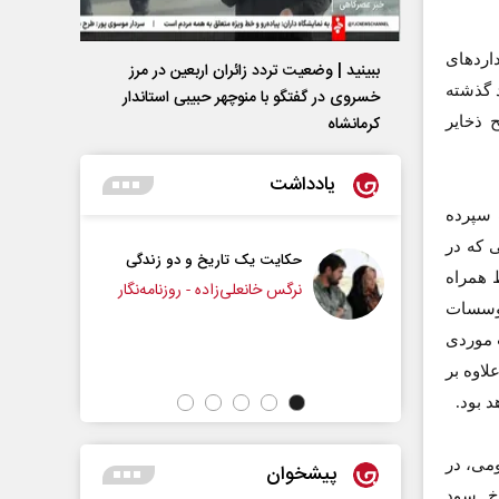
اردهای
ببینید | وضعیت تردد زائران اربعین در مرز
 گذشته
خسروی در گفتگو با منوچهر حبیبی استاندار
کرمانشاه
 ذخایر
یادداشت
 سپرده
 که در
ایت یک تاریخ و دو زندگی
چرایی عقب‌نشینی ترامپ؟
 همراه
س خانعلی‌زاده - روزنامه‌نگار
موسسات
دکتر یدالله جوانی - تحلیلگر مسائل سیاسی
ت موردی
لاوه بر
 بود.
می، در
پیشخوان
خ سود