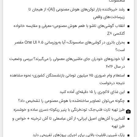
سامسونگ
رشد خیره‌کننده بازار توکن‌های هوش مصنوعی (AI)؛ از هیجان تا
زیرساخت‌های واقعی
انقلاب گوشی‌های تاشو‌ با طعم هوش مصنوعی؛ معرفی و مقایسه خانواده
گلکسی Z۸
بحران باتری در گوشی‌های سامسونگ؛ آیا به‌روزرسانی One UI ۸.۵ مقصر
است؟
آیا خودروهای خودران جای ماشین‌های معمولی را می‌گیرند؟ بررسی وضعیت
در سال ۲۰۲۶
استعلام وام ضروری ۷۵ میلیون تومانی بازنشستگان کشوری؛ نحوه مشاهده
نتیجه درخواست
این غذای لاکچری را ۱۵ دقیقه‌ای آماده کنید
چگونه می‌توان تصاویر ساخته‌شده با هوش مصنوعی را تشخیص داد؟
طرز تهیه تارت فلپ‌جک توت‌فرنگی با پنیر ریکوتا؛ دسری ساده و خوشمزه
آشنایی با آش‌های اصیل ایرانی؛ از آش عباسعلی تا آش ترخینه + خواص و
طرز تهیه
پارک شیرین قابلیت‌ بالایی برای اجرای پروژهای تفریحی دارد