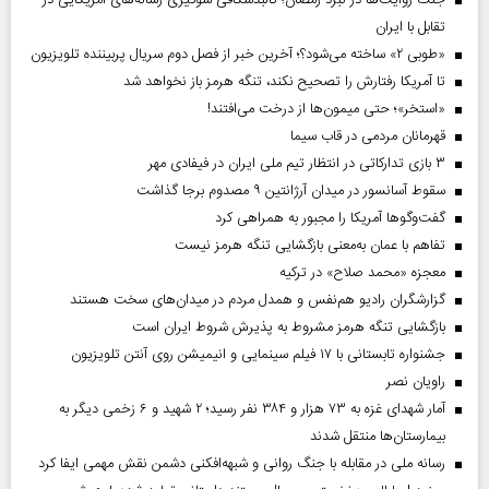
تقابل با ایران
«طوبی ۲» ساخته می‌شود؟؛ آخرین خبر از فصل دوم سریال پربیننده تلویزیون
تا آمریکا رفتارش را تصحیح نکند، تنگه هرمز باز نخواهد شد
«استخر»‌‌؛ حتی میمون‌ها از درخت می‌افتند!
قهرمانان مردمی در قاب سیما
۳ بازی تدارکاتی در انتظار تیم ملی ایران در فیفادی مهر
سقوط آسانسور در میدان آرژانتین ۹ مصدوم برجا گذاشت
گفت‌وگوها آمریکا را مجبور به همراهی کرد
تفاهم با عمان به‌معنی بازگشایی تنگه هرمز نیست
معجزه «محمد صلاح» در ترکیه
گزارشگران رادیو هم‌نفس و همدل مردم در میدان‌های سخت هستند
بازگشایی تنگه هرمز مشروط به پذیرش شروط ایران است
جشنواره تابستانی با ۱۷ فیلم سینمایی و انیمیشن روی آنتن تلویزیون
راویان نصر
آمار شهدای غزه به ۷۳ هزار و ۳۸۴ نفر رسید؛ ۲ شهید و ۶ زخمی دیگر به
بیمارستان‌ها منتقل شدند
رسانه ملی در مقابله با جنگ روانی و شبهه‌افکنی دشمن نقش مهمی ایفا کرد