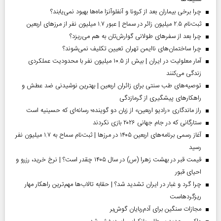
چرا برخی بیماران بعد از کرونا و آنفلوآنزا ماه‌ها بهبود نمی‌یابند؟
ثبت‌نام ۲.۵ میلیون زائر در سماح | عبور ۱.۷ میلیون نفر از مرز‌های اربعین
چرا بعد از سفرهای طولانی گوارش‌تان به هم می‌ریزد؟
چرا ساختمان‌های ناایمن تهران تعیین تکلیف نمی‌شوند؟
آمار معلولیت در ایران | بیش از ۱۰.۵ میلیون نفر با محدودیت عملکردی
زندگی می‌کنند
توصیه‌های طب سنتی برای زائران اربعین | بهترین نوشیدنی ضد عطش و
راهکارهای پیشگیری از گرمازدگی
راز ماندگاری «رادیو اربعین» از زبان دو گوینده؛ رسانه‌ای که حسینیه است
ستارگانی که در جام جهانی ۲۰۲۶ بازی نکردند
آغاز رسمی برنامه‌های اربعین ۱۴۰۵ در مرز‌ها | ثبت‌نام سماح به ۱.۷ میلیون نفر
رسید
قیمت قبر در بهشت زهرا (س) در سال ۱۴۰۵ چقدر است؟ | نرخ خرید، رزرو و
احیای قبور
چرا گرد و غبار در ایران تشدید شد؟ | حقابه تالاب‌ها مهم‌ترین راهکار مهار
ریزگردهاست
مجازات سنگین برای آدم‌ربایان گوش‌بر