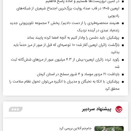
در کمین تروریست‌ها هستیم و آماده پاسخ قاطعیم
اربعین ۱۴۰۵ در قاب صدا؛ روایت بزرگ‌ترین اجتماع شیعیان از شبکه‌های
رادیویی
هنرمند منحصر‌به‌فردی را از دست دادیم/ پخش ۲ مجموعه تلویزیونی جدید
زنده‌یاد عبدی در آینده نزدیک
پزشکیان: باید دشمن را وادار کنیم به آنچه امضا کرده پایبند بماند
بازگشت زائران اربعین آغاز شد؛ ۱۰ توصیه‌ای که قبل از عبور از مرز حتماً باید
بدانید
رکورد تردد زائران اربعین؛ بیش از ۴.۳ میلیون عبور از مرزهای شش‌گانه ثبت
شد
بازداشت ۲۱ مزدور موساد و ۴ شرور مسلح در استان کرمان
پزشکیان: با اتکا به نخبگان و مدیران با انگیزه می‌توان تحول نظام سلامت را
محقق کرد
پیشنهاد سردبیر
جام‌جم آنلاین بررسی کرد