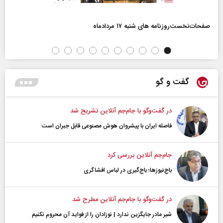
صفحات‌نخست‌روزنامه ها‌ی شنبه ۱۷ مردادماه
گفت و گو
در گفت‌و‌گو با جام‌جم آنلاین تشریح شد
فاصله ایران با پیشرو‌ان هوش مصنوعی قابل جبران است
جام‌جم آنلاین بررسی کرد
باج‌نیوزها؛ باج‌گیری در لباس افشاگری
در گفت‌و‌گو با جام‌جم آنلاین مطرح شد
شیر مادر جایگزین ندارد | نوزادان را از فواید آن محروم نکنیم