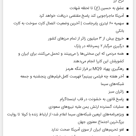
نرخ ارز
عشق به حسین (ع) تا لحظه شهادت
آمریکا ماجراجویی کند پاسخ مقتضی دریافت خواهد کرد
سهمیه ۶۰ لیتری پابرجاست | آخرین وضعیت اتصال کارت سوخت به کارت
بانکی
خروج بیش از ۳ میلیون زائر از تمام مرز‌های کشور
درگیری مرگبار ۲ پسرخاله در پارک
همه مردمی که این سختی‌ها را می‌بینند و تحمل می‌کنند، برای ایران و
کشورشان این کاررا انجام می‌دهند
رهگیری پهپاد MQ9 بر فراز تنگه هرمز
آخر هفته چه فیلمی ببینیم؟ فهرست کامل فیلم‌های پنجشنبه و جمعه
شبکه‌های سیما
‌زائران سبز
پاسخ قانون به خشونت در قاب اینستاگرام
عملیات گسترده ارتش یمن علیه نیروهای سعودی
ویژه‌برنامه‌های اربعین شبکه‌های سیما اعلام شد؛ از ارتباط زنده با کربلا تا روایت
بزرگ‌ترین اجتماع معنوی جهان
لغو تحریم‌های ایران از سوی آمریکا صحت ندارد