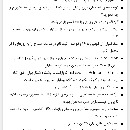
واکسن جدید سرطان پانکراس امیدبخش شد
توصیه‌های تغذیه‌ای برای زائران اربعین ۱۴۰۵ | در گرمای اربعین چه بخوریم و
چه نخوریم؟
گره قتل در دی‌جی پارتی با ۵۰ قسم باز می‌شود
ثبت‌نام بیش از یک میلیون نفر در سماح | زائران «همیار اربعین» را نصب
کنند
متقاضیان ارز اربعین ۱۴۰۵ بخوانند | ثبت‌نام در سامانه سماح را به روز‌های آخر
موکول نکنید
کاهش ۲۵ درصدی بستری مجدد با اجرای طرح «پرستار پیگیر» | شناسایی
بیش از ۳۰۰۰ مورد جدید سرطان در خانواده بیماران
Castlevania: Belmont’s Curse؛ بازگشت باشکوه شکارچیان خون‌آشام
روی هر لینکی کلیک نکنید، دام کلاهبرداران سایبری همین‌جاست
سرمایه‌گذاری برای رفاه؛ هزینه یا آینده‌سازی؟
بازگشت مسعود شصت‌چی با دردسر‌های تازه؛ از شایعه حضور در میز مذاکره
تا پایان فیلمبرداری «مرد سه‌هزارچهره»
استعلام وام ضروری ۷۵ میلیون تومانی بازنشستگان کشوری؛ نحوه مشاهده
نتیجه درخواست
اجیر کردن قاتل برای کشتن همسر!