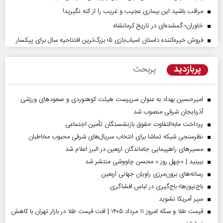
مراقب باشید این بیماری عجیب و غریب را از کنه نگیرید!
خاوران؛ گمشده‌ای در تاریخ کرمانشاه
فروش خیره‌کننده داستان اسباب‌بازی ۵؛ بزرگ‌ترین افتتاحیه سال برای پیکسار
پربازدید
پربحث
امیرحسین بهداد به عنوان سرپرست هیئت کوهنوردی و صعودهای ورزشی
آذربایجان شرقی منصوب شد
پرداخت مابه‌التفاوت حقوق بازنشستگان تأمین اجتماعی
نظرسنجی شبکه تماشا برای انتخاب سریال‌های شرقی محبوب مخاطبان
مسیر‌های راهپیمایی جاماندگان اربعین در البرز اعلام شد
ببینید | «چهل روز » محسن چاووشی منتشر شد
رسانه‌های برون‌مرزی راویان جهانی اربعین
باج‌نیوزها؛ باج‌گیری در لباس افشاگری
سپر آمریکا نشوید
قیمت طلا و سکه امروز ۱۱ مرداد ۱۴۰۵ | افت قیمت طلا در بازار تهران با کاهش