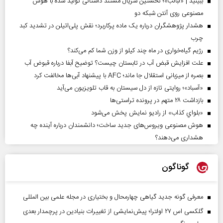
ببینید | «لبالب»؛ نخستین سریال مستند داستانی تولید شده با هوش
مصنوعی روی آنتن شبکه دو
هشدار پژوهشگران درباره یک ماده پرکاربرد؛ نقش پلی‌اتیلن در تشدید کبد
چرب
رژیم گیاه‌خواری در ماه چند کیلو از وزن شما کم می‌کند؟
علت افزایش قبض آب در تابستان چیست؟ توضیح آبفا درباره قبوض آب
بصره از میزبانی استقلال جا ماند؛ AFC با پیشنهاد آبی‌ها مخالفت کرد
«آسباد»؛ روایتی تازه از دل سیستان به قاب تلویزیون می‌آید
بازداشت ۲۸ متهم در پرونده تراستی‌ها
«بلواي کذاب» از رادیو نمایش پخش می‌شود
هوش مصنوعی ویروس‌های جدید ساخت؛ دانشمندان درباره آینده چه
هشداری می‌دهند؟
گوناگون
معرفی گونه جدید گیاهی چهارمحال و بختیاری در مجله علمی بین المللی
گلکسی اس ۲۷ اولترا؛ پیش‌نمایشی از تغییرات بنیادین در پرچمدار بعدی