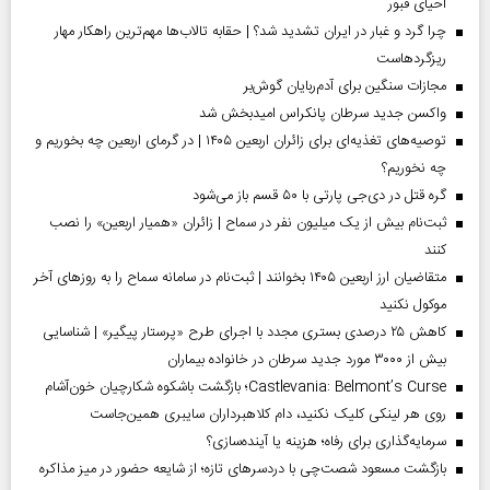
احیای قبور
چرا گرد و غبار در ایران تشدید شد؟ | حقابه تالاب‌ها مهم‌ترین راهکار مهار
ریزگردهاست
مجازات سنگین برای آدم‌ربایان گوش‌بر
واکسن جدید سرطان پانکراس امیدبخش شد
توصیه‌های تغذیه‌ای برای زائران اربعین ۱۴۰۵ | در گرمای اربعین چه بخوریم و
چه نخوریم؟
گره قتل در دی‌جی پارتی با ۵۰ قسم باز می‌شود
ثبت‌نام بیش از یک میلیون نفر در سماح | زائران «همیار اربعین» را نصب
کنند
متقاضیان ارز اربعین ۱۴۰۵ بخوانند | ثبت‌نام در سامانه سماح را به روز‌های آخر
موکول نکنید
کاهش ۲۵ درصدی بستری مجدد با اجرای طرح «پرستار پیگیر» | شناسایی
بیش از ۳۰۰۰ مورد جدید سرطان در خانواده بیماران
Castlevania: Belmont’s Curse؛ بازگشت باشکوه شکارچیان خون‌آشام
روی هر لینکی کلیک نکنید، دام کلاهبرداران سایبری همین‌جاست
سرمایه‌گذاری برای رفاه؛ هزینه یا آینده‌سازی؟
بازگشت مسعود شصت‌چی با دردسر‌های تازه؛ از شایعه حضور در میز مذاکره