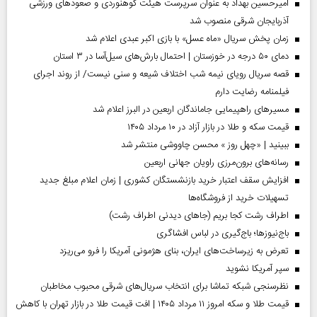
امیرحسین بهداد به عنوان سرپرست هیئت کوهنوردی و صعودهای ورزشی
آذربایجان شرقی منصوب شد
زمان پخش سریال «ماه عسل» با بازی اکبر عبدی اعلام شد
دمای ۵۰ درجه در خوزستان | احتمال بارش‌های سیل‌آسا در ۳ استان
قصه سریال رویای نیمه شب اختلاف شیعه و سنی نیست/ از روند اجرای
فیلمنامه رضایت دارم
مسیر‌های راهپیمایی جاماندگان اربعین در البرز اعلام شد
قیمت سکه و طلا در بازار آزاد در ۱۰ مرداد ۱۴۰۵
ببینید | «چهل روز » محسن چاووشی منتشر شد
رسانه‌های برون‌مرزی راویان جهانی اربعین
افزایش سقف اعتبار خرید بازنشستگان کشوری | زمان اعلام مبلغ جدید
تسهیلات خرید از فروشگاه‌ها
اطراف رشت کجا بریم (جاهای دیدنی اطراف رشت)
باج‌نیوزها؛ باج‌گیری در لباس افشاگری
تعرض به زیرساخت‌های ایران، بنای هژمونی آمریکا را فرو می‌ریزد
سپر آمریکا نشوید
نظرسنجی شبکه تماشا برای انتخاب سریال‌های شرقی محبوب مخاطبان
قیمت طلا و سکه امروز ۱۱ مرداد ۱۴۰۵ | افت قیمت طلا در بازار تهران با کاهش