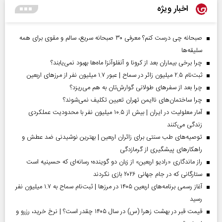
اخبار ویژه
صبحانه چی درست کنم؟ معرفی ۳۰ صبحانه سریع، سالم و مقوی برای همه
سلیقه‌ها
چرا برخی بیماران بعد از کرونا و آنفلوآنزا ماه‌ها بهبود نمی‌یابند؟
ثبت‌نام ۲.۵ میلیون زائر در سماح | عبور ۱.۷ میلیون نفر از مرز‌های اربعین
چرا بعد از سفرهای طولانی گوارش‌تان به هم می‌ریزد؟
چرا ساختمان‌های ناایمن تهران تعیین تکلیف نمی‌شوند؟
آمار معلولیت در ایران | بیش از ۱۰.۵ میلیون نفر با محدودیت عملکردی
زندگی می‌کنند
توصیه‌های طب سنتی برای زائران اربعین | بهترین نوشیدنی ضد عطش و
راهکارهای پیشگیری از گرمازدگی
راز ماندگاری «رادیو اربعین» از زبان دو گوینده؛ رسانه‌ای که حسینیه است
ستارگانی که در جام جهانی ۲۰۲۶ بازی نکردند
آغاز رسمی برنامه‌های اربعین ۱۴۰۵ در مرز‌ها | ثبت‌نام سماح به ۱.۷ میلیون نفر
رسید
قیمت قبر در بهشت زهرا (س) در سال ۱۴۰۵ چقدر است؟ | نرخ خرید، رزرو و