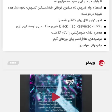
تا پایان فیلمبرداری «مرد سه‌هزارچهره»
استعلام وام ضروری ۷۵ میلیون تومانی بازنشستگان کشوری؛ نحوه مشاهده
نتیجه درخواست
اجیر کردن قاتل برای کشتن همسر!
بازگشت Black Flag Resynced خبری جذاب برای دوستداران بازی
معجزه، نقشه شوهرکشی را ناکام گذاشت
توصیه‌های هلال‌احمر برای روز‌های گرم
جام‌جهانی مهاجران
ویدئو