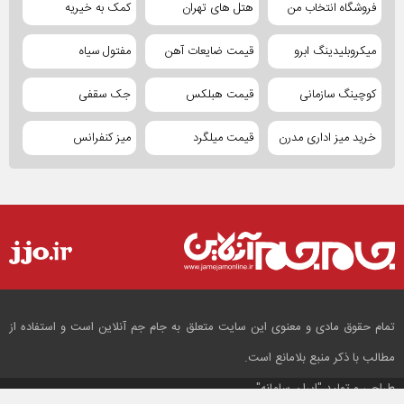
فروشگاه انتخاب من
هتل های تهران
کمک به خیریه
میکروبلیدینگ ابرو
قیمت ضایعات آهن
مفتول سیاه
کوچینگ سازمانی
قیمت هبلکس
جک سقفی
خرید میز اداری مدرن
قیمت میلگرد
میز کنفرانس
تمام حقوق مادی و معنوی این سایت متعلق به جام جم آنلاین است و استفاده از
مطالب با ذکر منبع بلامانع است.
طراحی و تولید
"ایران سامانه"