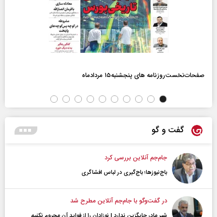
صفحات‌نخست‌روزنامه ها‌ی پنجشنبه‌۱۵ مردادماه
گفت و گو
جام‌جم آنلاین بررسی کرد
باج‌نیوزها؛ باج‌گیری در لباس افشاگری
در گفت‌و‌گو با جام‌جم آنلاین مطرح شد
شیر مادر جایگزین ندارد | نوزادان را از فواید آن محروم نکنیم