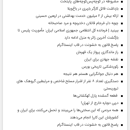
مشروطه در کوچه‌پس‌کوچه‌های پایتخت
بازداشت قاتل کارگر باربری در باغ‌ویلا
ارائه بیش از ۲ میلیون خدمت بهداشتی در اربعین حسینی
چوبه دار، فرجام قاتلان دختربچه و مرد صاحبخانه
ببینید | فرمانده کل انتظامی جمهوری اسلامی ایران­: مأموریت پلیس تا
بازگشت آخرین زائر به منزل ادامه دارد
پاسخ قانون به خشونت در قاب اینستاگرام
راز ماندگاری پرواز یک قهرمان
نقشه جهادی برای ایران
رکوردشکنی تاریخی بورس
هم دنبال جوانگرایی هستم هم نتیجه
دستگیری تعداد ۸ نفر از اشرار مسلح شاخص و مرتبطین گروهک های
تروریستی
قطعه گمشده پازل کهکشانی‌ها
دربی دوباره خارج از تهران!
همه مردمی که این سختی‌ها را می‌بینند و تحمل می‌کنند، برای ایران و
کشورشان این کاررا انجام می‌دهند
پاسخ قانون به خشونت در قاب اینستاگرام