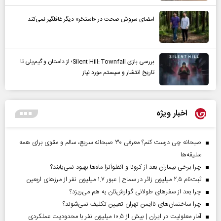
امضای سروش صحت در «استخر» دیگر غافلگیر نمی‌کند
بررسی بازی Silent Hill: Townfall؛ از داستان و گیم‌پلی تا
تاریخ انتشار و سیستم مورد نیاز
اخبار ویژه
صبحانه چی درست کنم؟ معرفی ۳۰ صبحانه سریع، سالم و مقوی برای همه
سلیقه‌ها
چرا برخی بیماران بعد از کرونا و آنفلوآنزا ماه‌ها بهبود نمی‌یابند؟
ثبت‌نام ۲.۵ میلیون زائر در سماح | عبور ۱.۷ میلیون نفر از مرز‌های اربعین
چرا بعد از سفرهای طولانی گوارش‌تان به هم می‌ریزد؟
چرا ساختمان‌های ناایمن تهران تعیین تکلیف نمی‌شوند؟
آمار معلولیت در ایران | بیش از ۱۰.۵ میلیون نفر با محدودیت عملکردی