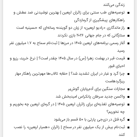
زندگی می‌کنند
توصیه‌های طب سنتی برای زائران اربعین | بهترین نوشیدنی ضد عطش و
راهکارهای پیشگیری از گرمازدگی
راز ماندگاری «رادیو اربعین» از زبان دو گوینده؛ رسانه‌ای که حسینیه است
ستارگانی که در جام جهانی ۲۰۲۶ بازی نکردند
آغاز رسمی برنامه‌های اربعین ۱۴۰۵ در مرز‌ها | ثبت‌نام سماح به ۱.۷ میلیون نفر
رسید
قیمت قبر در بهشت زهرا (س) در سال ۱۴۰۵ چقدر است؟ | نرخ خرید، رزرو و
احیای قبور
چرا گرد و غبار در ایران تشدید شد؟ | حقابه تالاب‌ها مهم‌ترین راهکار مهار
ریزگردهاست
مجازات سنگین برای آدم‌ربایان گوش‌بر
واکسن جدید سرطان پانکراس امیدبخش شد
توصیه‌های تغذیه‌ای برای زائران اربعین ۱۴۰۵ | در گرمای اربعین چه بخوریم و
چه نخوریم؟
گره قتل در دی‌جی پارتی با ۵۰ قسم باز می‌شود
ثبت‌نام بیش از یک میلیون نفر در سماح | زائران «همیار اربعین» را نصب
کنند