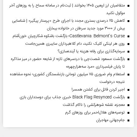
متقاضیان ارز اربعین ۱۴۰۵ بخوانند | ثبت‌نام در سامانه سماح را به روز‌های آخر
موکول نکنید
کاهش ۲۵ درصدی بستری مجدد با اجرای طرح «پرستار پیگیر» | شناسایی
بیش از ۳۰۰۰ مورد جدید سرطان در خانواده بیماران
Castlevania: Belmont’s Curse؛ بازگشت باشکوه شکارچیان خون‌آشام
روی هر لینکی کلیک نکنید، دام کلاهبرداران سایبری همین‌جاست
سرمایه‌گذاری برای رفاه؛ هزینه یا آینده‌سازی؟
بازگشت مسعود شصت‌چی با دردسر‌های تازه؛ از شایعه حضور در میز مذاکره
تا پایان فیلمبرداری «مرد سه‌هزارچهره»
استعلام وام ضروری ۷۵ میلیون تومانی بازنشستگان کشوری؛ نحوه مشاهده
نتیجه درخواست
اجیر کردن قاتل برای کشتن همسر!
بازگشت Black Flag Resynced خبری جذاب برای دوستداران بازی
معجزه، نقشه شوهرکشی را ناکام گذاشت
توصیه‌های هلال‌احمر برای روز‌های گرم
جام‌جهانی مهاجران