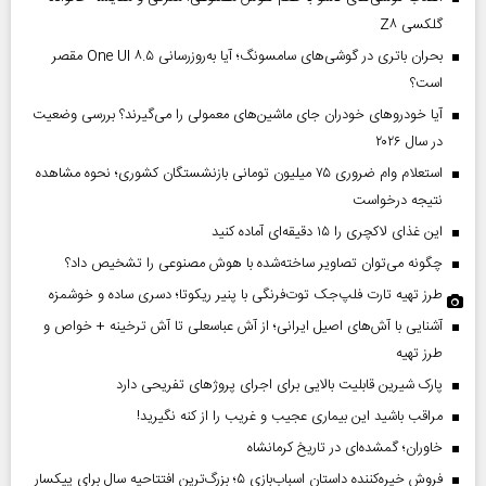
گلکسی Z۸
بحران باتری در گوشی‌های سامسونگ؛ آیا به‌روزرسانی One UI ۸.۵ مقصر
است؟
آیا خودروهای خودران جای ماشین‌های معمولی را می‌گیرند؟ بررسی وضعیت
در سال ۲۰۲۶
استعلام وام ضروری ۷۵ میلیون تومانی بازنشستگان کشوری؛ نحوه مشاهده
نتیجه درخواست
این غذای لاکچری را ۱۵ دقیقه‌ای آماده کنید
چگونه می‌توان تصاویر ساخته‌شده با هوش مصنوعی را تشخیص داد؟
طرز تهیه تارت فلپ‌جک توت‌فرنگی با پنیر ریکوتا؛ دسری ساده و خوشمزه
آشنایی با آش‌های اصیل ایرانی؛ از آش عباسعلی تا آش ترخینه + خواص و
طرز تهیه
پارک شیرین قابلیت‌ بالایی برای اجرای پروژهای تفریحی دارد
مراقب باشید این بیماری عجیب و غریب را از کنه نگیرید!
خاوران؛ گمشده‌ای در تاریخ کرمانشاه
فروش خیره‌کننده داستان اسباب‌بازی ۵؛ بزرگ‌ترین افتتاحیه سال برای پیکسار