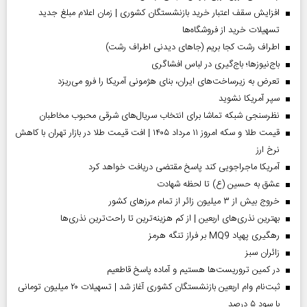
افزایش سقف اعتبار خرید بازنشستگان کشوری | زمان اعلام مبلغ جدید
تسهیلات خرید از فروشگاه‌ها
اطراف رشت کجا بریم (جاهای دیدنی اطراف رشت)
باج‌نیوزها؛ باج‌گیری در لباس افشاگری
تعرض به زیرساخت‌های ایران، بنای هژمونی آمریکا را فرو می‌ریزد
سپر آمریکا نشوید
نظرسنجی شبکه تماشا برای انتخاب سریال‌های شرقی محبوب مخاطبان
قیمت طلا و سکه امروز ۱۱ مرداد ۱۴۰۵ | افت قیمت طلا در بازار تهران با کاهش
نرخ ارز
آمریکا ماجراجویی کند پاسخ مقتضی دریافت خواهد کرد
عشق به حسین (ع) تا لحظه شهادت
خروج بیش از ۳ میلیون زائر از تمام مرز‌های کشور
بهترین نذری‌های اربعین | از کم هزینه‌ترین تا راحت‌ترین نذری‌ها
رهگیری پهپاد MQ9 بر فراز تنگه هرمز
‌زائران سبز
در کمین تروریست‌ها هستیم و آماده پاسخ قاطعیم
ثبت‌نام وام اربعین بازنشستگان کشوری آغاز شد | تسهیلات ۲۰ میلیون تومانی
با سود ۵ درصد