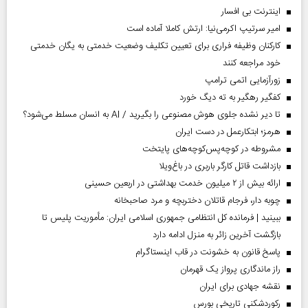
اینترنت بی افسار
امیر سرتیپ اکرمی‌نیا: ارتش کاملا آماده است
کارکنان وظیفه فراری برای تعیین تکلیف وضعیت خدمتی به یگان خدمتی
خود مراجعه کنند
زورآزمایی اتمی ترامپ
کفگیر رهگیر به ته دیگ خورد
تا دیر نشده جلوی هوش مصنوعی را بگیرید / AI به انسان مسلط می‌شود؟
هرمز؛ ابتکارعمل در دست ایران
مشروطه در کوچه‌پس‌کوچه‌های پایتخت
بازداشت قاتل کارگر باربری در باغ‌ویلا
ارائه بیش از ۲ میلیون خدمت بهداشتی در اربعین حسینی
چوبه دار، فرجام قاتلان دختربچه و مرد صاحبخانه
ببینید | فرمانده کل انتظامی جمهوری اسلامی ایران­: مأموریت پلیس تا
بازگشت آخرین زائر به منزل ادامه دارد
پاسخ قانون به خشونت در قاب اینستاگرام
راز ماندگاری پرواز یک قهرمان
نقشه جهادی برای ایران
رکوردشکنی تاریخی بورس