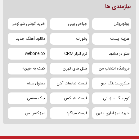
نیازمندی ها
یوتوبروکرز
جراحی بینی
خرید گوشی شیائومی
هزینه پست
بخورات
دانلود آهنگ جدید
سئو در مشهد
نرم افزار CRM
webone.co
فروشگاه انتخاب من
هتل های تهران
کمک به خیریه
میکروبلیدینگ ابرو
قیمت ضایعات آهن
مفتول سیاه
کوچینگ سازمانی
قیمت هبلکس
جک سقفی
خرید میز اداری مدرن
قیمت میلگرد
میز کنفرانس