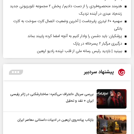
هنرمند منحصر‌به‌فردی را از دست دادیم/ پخش ۲ مجموعه تلویزیونی جدید
زنده‌یاد عبدی در آینده نزدیک
سهمیه ۶۰ لیتری پابرجاست | آخرین وضعیت اتصال کارت سوخت به کارت
بانکی
پزشکیان: باید دشمن را وادار کنیم به آنچه امضا کرده پایبند بماند
درگیری مرگبار ۲ پسرخاله در پارک
ببینید | بازدید رئیس رسانه ملی از قلب تپنده رادیو اربعین
پیشنهاد سردبیر
بررسی سریال «اعتراف می‌کنم»؛ ساختارشکنی در ژانر پلیسی
ایران + نقد و تحلیل
بازتاب پیاده‌روی اربعین در ادبیات داستانی معاصر ایران