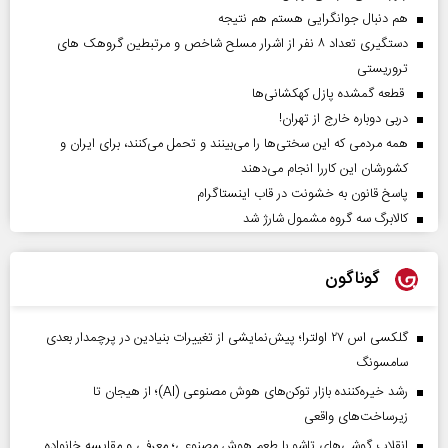
هم دنبال جوانگرایی هستم هم نتیجه
دستگیری تعداد ۸ نفر از اشرار مسلح شاخص و مرتبطین گروهک های
تروریستی
قطعه گمشده پازل کهکشانی‌ها
دربی دوباره خارج از تهران!
همه مردمی که این سختی‌ها را می‌بینند و تحمل می‌کنند، برای ایران و
کشورشان این کاررا انجام می‌دهند
پاسخ قانون به خشونت در قاب اینستاگرام
کالابرگ سه گروه مشمول شارژ شد
گوناگون
گلکسی اس ۲۷ اولترا؛ پیش‌نمایشی از تغییرات بنیادین در پرچمدار بعدی
سامسونگ
رشد خیره‌کننده بازار توکن‌های هوش مصنوعی (AI)؛ از هیجان تا
زیرساخت‌های واقعی
انقلاب گوشی‌های تاشو‌ با طعم هوش مصنوعی؛ معرفی و مقایسه خانواده