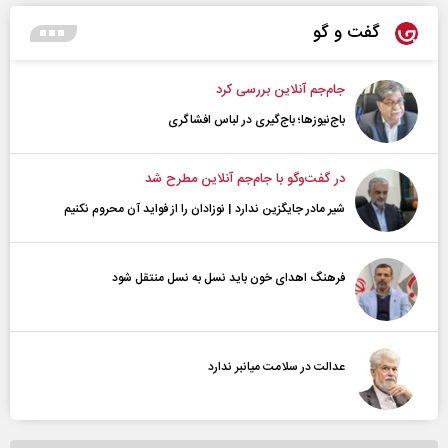
گفت و گو
جام‌جم آنلاین بررسی کرد
باج‌نیوزها؛ باج‌گیری در لباس افشاگری
در گفت‌و‌گو با جام‌جم آنلاین مطرح شد
شیر مادر جایگزین ندارد | نوزادان را از فواید آن محروم نکنیم
فرهنگ اهدای خون باید نسل به نسل منتقل شود
عدالت در سلامت میانبر ندارد