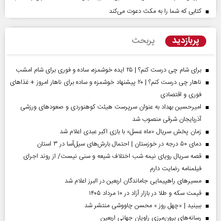
کتابی که شما را به مکث دعوت می‌کند
پربازدید
پربحث
برای شام چی درست کنم؟ | ۲۵ ایده خوشمزه، ساده و فوری برای شام امشب
ناهار چی درست کنم؟ | ۲۰ پیشنهاد خوشمزه و ساده برای ناهار امروز + غذاهای
فوری و اقتصادی
امیرحسین بهداد به عنوان سرپرست هیئت کوهنوردی و صعودهای ورزشی
آذربایجان شرقی منصوب شد
زمان پخش سریال «ماه عسل» با بازی اکبر عبدی اعلام شد
دمای ۵۰ درجه در خوزستان | احتمال بارش‌های سیل‌آسا در ۳ استان
قصه سریال رویای نیمه شب اختلاف شیعه و سنی نیست/ از روند اجرای
فیلمنامه رضایت دارم
مسیر‌های راهپیمایی جاماندگان اربعین در البرز اعلام شد
قیمت سکه و طلا در بازار آزاد در ۱۰ مرداد ۱۴۰۵
ببینید | «چهل روز » محسن چاووشی منتشر شد
رسانه‌های برون‌مرزی راویان جهانی اربعین