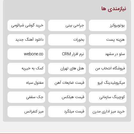
نیازمندی ها
یوتوبروکرز
جراحی بینی
خرید گوشی شیائومی
هزینه پست
بخورات
دانلود آهنگ جدید
سئو در مشهد
نرم افزار CRM
webone.co
فروشگاه انتخاب من
هتل های تهران
کمک به خیریه
میکروبلیدینگ ابرو
قیمت ضایعات آهن
مفتول سیاه
کوچینگ سازمانی
قیمت هبلکس
جک سقفی
خرید میز اداری مدرن
قیمت میلگرد
میز کنفرانس