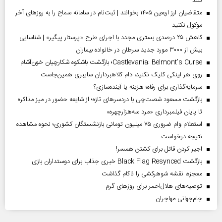
کنند
متقاضیان ارز اربعین ۱۴۰۵ بخوانند | ثبت‌نام در سامانه سماح را به روز‌های آخر
موکول نکنید
کاهش ۲۵ درصدی بستری مجدد با اجرای طرح «پرستار پیگیر» | شناسایی
بیش از ۳۰۰۰ مورد جدید سرطان در خانواده بیماران
Castlevania: Belmont’s Curse؛ بازگشت باشکوه شکارچیان خون‌آشام
روی هر لینکی کلیک نکنید، دام کلاهبرداران سایبری همین‌جاست
سرمایه‌گذاری برای رفاه؛ هزینه یا آینده‌سازی؟
بازگشت مسعود شصت‌چی با دردسر‌های تازه؛ از شایعه حضور در میز مذاکره
تا پایان فیلمبرداری «مرد سه‌هزارچهره»
استعلام وام ضروری ۷۵ میلیون تومانی بازنشستگان کشوری؛ نحوه مشاهده
نتیجه درخواست
اجیر کردن قاتل برای کشتن همسر!
بازگشت Black Flag Resynced خبری جذاب برای دوستداران بازی
معجزه، نقشه شوهرکشی را ناکام گذاشت
توصیه‌های هلال‌احمر برای روز‌های گرم
جام‌جهانی مهاجران