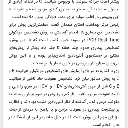
بیشتر است چراکه عفونت با ویروس هپاتیت C در تعداد زیادی از
بیماران مبتلا به آن، منجر به بیماری کبدی مزمن شده و عفونت با
این ویروس در اغلب موارد برای مدت طولانی بدون علامت است.
رئیس مرکز بهداشت استان همدان گفت: مطمئن‌ترین روش برای
تشخیص این بیماری‌ها، انجام آزمایش به روش تشخیص مولکولی
PCR Real Time در نمونه خون کامل است که با این روش،
تشخیص بیماری حدود چند هفته تا چند ماه زودتر از روش‌های
مبتنی بر جستجوی آنتی‌بادی امکان‌پذیر بوده و با این روش
می‌توان میزان بار ویروسی در خون بیمار را نیز سنجید.
وی با اشاره به مزایای آزمایش‌های تشخیص مولکولی هپاتیت B و
C به روش مذکور بیان کرد: تشخیص عفونت حاد ناشی از هپاتیت
B و C قبل از ظهور آنتی‌بادی‌های HBV و HCV در سرم، ردیابی و
تأیید عفونت مزمن، تعیین بار کمی ویروس در سرم بیماران مبتلا به
عفونت مزمن که در گذشته از نظر آنتی‌بادی مثبت بوده‌اند و نظارت
بر پیشرفت بیماری در عفونت مزمن و یا پاسخ به درمان از جمله
مزایای مهم این روش است که در حال حاضر در این آزمایشگاه در
حال انجام است.