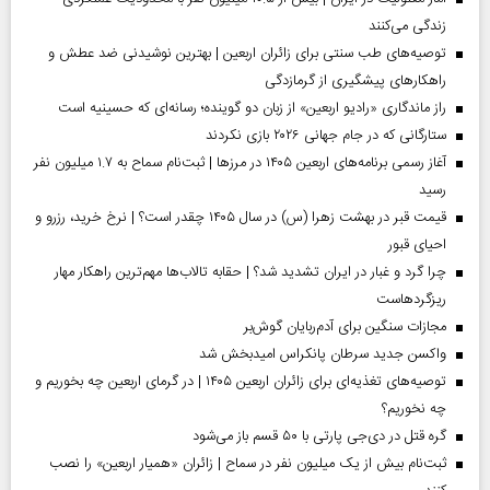
زندگی می‌کنند
توصیه‌های طب سنتی برای زائران اربعین | بهترین نوشیدنی ضد عطش و
راهکارهای پیشگیری از گرمازدگی
راز ماندگاری «رادیو اربعین» از زبان دو گوینده؛ رسانه‌ای که حسینیه است
ستارگانی که در جام جهانی ۲۰۲۶ بازی نکردند
آغاز رسمی برنامه‌های اربعین ۱۴۰۵ در مرز‌ها | ثبت‌نام سماح به ۱.۷ میلیون نفر
رسید
قیمت قبر در بهشت زهرا (س) در سال ۱۴۰۵ چقدر است؟ | نرخ خرید، رزرو و
احیای قبور
چرا گرد و غبار در ایران تشدید شد؟ | حقابه تالاب‌ها مهم‌ترین راهکار مهار
ریزگردهاست
مجازات سنگین برای آدم‌ربایان گوش‌بر
واکسن جدید سرطان پانکراس امیدبخش شد
توصیه‌های تغذیه‌ای برای زائران اربعین ۱۴۰۵ | در گرمای اربعین چه بخوریم و
چه نخوریم؟
گره قتل در دی‌جی پارتی با ۵۰ قسم باز می‌شود
ثبت‌نام بیش از یک میلیون نفر در سماح | زائران «همیار اربعین» را نصب