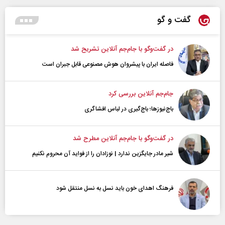
گفت و گو
در گفت‌و‌گو با جام‌جم آنلاین تشریح شد
فاصله ایران با پیشرو‌ان هوش مصنوعی قابل جبران است
جام‌جم آنلاین بررسی کرد
باج‌نیوزها؛ باج‌گیری در لباس افشاگری
در گفت‌و‌گو با جام‌جم آنلاین مطرح شد
شیر مادر جایگزین ندارد | نوزادان را از فواید آن محروم نکنیم
فرهنگ اهدای خون باید نسل به نسل منتقل شود