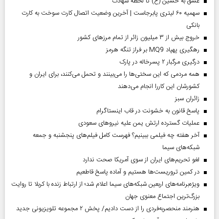
عشق به حسین (ع) تا لحظه شهادت
سهمیه ۶۰ لیتری پابرجاست | آخرین وضعیت اتصال کارت سوخت به کارت
بانکی
خروج بیش از ۳ میلیون زائر از تمام مرز‌های کشور
رهگیری پهپاد MQ9 بر فراز تنگه هرمز
درگیری مرگبار ۲ پسرخاله در پارک
همه مردمی که این سختی‌ها را می‌بینند و تحمل می‌کنند، برای ایران و
کشورشان این کاررا انجام می‌دهند
‌زائران سبز
پاسخ قانون به خشونت در قاب اینستاگرام
عملیات گسترده ارتش یمن علیه نیروهای سعودی
آخر هفته چه فیلمی ببینیم؟ فهرست کامل فیلم‌های پنجشنبه و جمعه
شبکه‌های سیما
لغو تحریم‌های ایران از سوی آمریکا صحت ندارد
در کمین تروریست‌ها هستیم و آماده پاسخ قاطعیم
ویژه‌برنامه‌های اربعین شبکه‌های سیما اعلام شد؛ از ارتباط زنده با کربلا تا روایت
بزرگ‌ترین اجتماع معنوی جهان
هنرمند منحصر‌به‌فردی را از دست دادیم/ پخش ۲ مجموعه تلویزیونی جدید