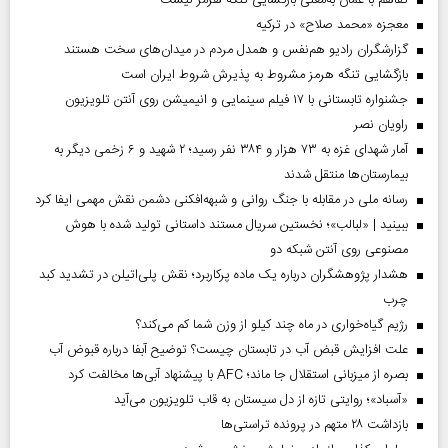
معجزه «محمد صلاح» در ترکیه
گزارشگران رادیو هم‌نفس و همدل مردم در میدان‌های سخت هستند
بازگشایی تنگه هرمز مشروط به پذیرش شروط ایران است
جشنواره تابستانی با ۱۷ فیلم سینمایی و انیمیشن روی آنتن تلویزیون
راویان نصر
آمار شهدای غزه به ۷۳ هزار و ۳۸۴ نفر رسید؛ ۲ شهید و ۶ زخمی دیگر به
بیمارستان‌ها منتقل شدند
رسانه ملی در مقابله با جنگ روانی و شبهه‌افکنی دشمن نقش مهمی ایفا کرد
ببینید | «لبالب»؛ نخستین سریال مستند داستانی تولید شده با هوش
مصنوعی روی آنتن شبکه دو
هشدار پژوهشگران درباره یک ماده پرکاربرد؛ نقش پلی‌اتیلن در تشدید کبد
چرب
رژیم گیاه‌خواری در ماه چند کیلو از وزن شما کم می‌کند؟
علت افزایش قبض آب در تابستان چیست؟ توضیح آبفا درباره قبوض آب
بصره از میزبانی استقلال جا ماند؛ AFC با پیشنهاد آبی‌ها مخالفت کرد
«آسباد»؛ روایتی تازه از دل سیستان به قاب تلویزیون می‌آید
بازداشت ۲۸ متهم در پرونده تراستی‌ها