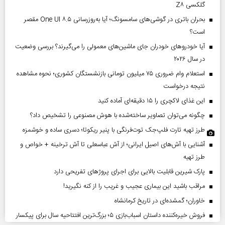
گلکسی Z۸
بحران باتری در گوشی‌های سامسونگ؛ آیا به‌روزرسانی One UI ۸.۵ مقصر
است؟
آیا خودروهای خودران جای ماشین‌های معمولی را می‌گیرند؟ بررسی وضعیت
در سال ۲۰۲۶
استعلام وام ضروری ۷۵ میلیون تومانی بازنشستگان کشوری؛ نحوه مشاهده
نتیجه درخواست
این غذای لاکچری را ۱۵ دقیقه‌ای آماده کنید
چگونه می‌توان تصاویر ساخته‌شده با هوش مصنوعی را تشخیص داد؟
طرز تهیه تارت فلپ‌جک توت‌فرنگی با پنیر ریکوتا؛ دسری ساده و خوشمزه
آشنایی با آش‌های اصیل ایرانی؛ از آش عباسعلی تا آش ترخینه + خواص و
طرز تهیه
پارک شیرین قابلیت‌ بالایی برای اجرای پروژهای تفریحی دارد
مراقب باشید این بیماری عجیب و غریب را از کنه نگیرید!
خاوران؛ گمشده‌ای در تاریخ کرمانشاه
فروش خیره‌کننده داستان اسباب‌بازی ۵؛ بزرگ‌ترین افتتاحیه سال برای پیکسار