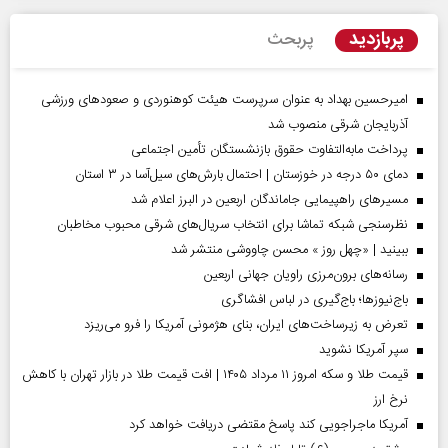
پربازدید
پربحث
امیرحسین بهداد به عنوان سرپرست هیئت کوهنوردی و صعودهای ورزشی
آذربایجان شرقی منصوب شد
پرداخت مابه‌التفاوت حقوق بازنشستگان تأمین اجتماعی
دمای ۵۰ درجه در خوزستان | احتمال بارش‌های سیل‌آسا در ۳ استان
مسیر‌های راهپیمایی جاماندگان اربعین در البرز اعلام شد
نظرسنجی شبکه تماشا برای انتخاب سریال‌های شرقی محبوب مخاطبان
ببینید | «چهل روز » محسن چاووشی منتشر شد
رسانه‌های برون‌مرزی راویان جهانی اربعین
باج‌نیوزها؛ باج‌گیری در لباس افشاگری
تعرض به زیرساخت‌های ایران، بنای هژمونی آمریکا را فرو می‌ریزد
سپر آمریکا نشوید
قیمت طلا و سکه امروز ۱۱ مرداد ۱۴۰۵ | افت قیمت طلا در بازار تهران با کاهش
نرخ ارز
آمریکا ماجراجویی کند پاسخ مقتضی دریافت خواهد کرد