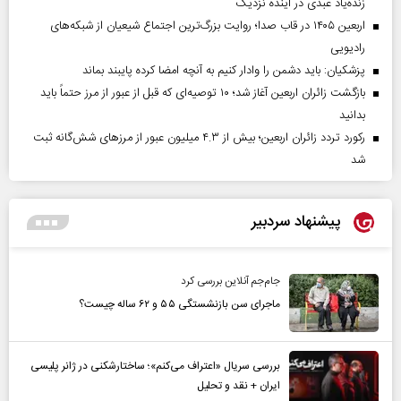
زنده‌یاد عبدی در آینده نزدیک
اربعین ۱۴۰۵ در قاب صدا؛ روایت بزرگ‌ترین اجتماع شیعیان از شبکه‌های
رادیویی
پزشکیان: باید دشمن را وادار کنیم به آنچه امضا کرده پایبند بماند
بازگشت زائران اربعین آغاز شد؛ ۱۰ توصیه‌ای که قبل از عبور از مرز حتماً باید
بدانید
رکورد تردد زائران اربعین؛ بیش از ۴.۳ میلیون عبور از مرزهای شش‌گانه ثبت
شد
پیشنهاد سردبیر
جام‌جم آنلاین بررسی کرد
ماجرای سن بازنشستگی ۵۵ و ۶۲ ساله چیست؟
بررسی سریال «اعتراف می‌کنم»؛ ساختارشکنی در ژانر پلیسی
ایران + نقد و تحلیل