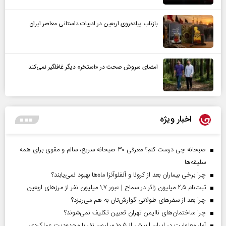
بازتاب پیاده‌روی اربعین در ادبیات داستانی معاصر ایران
امضای سروش صحت در «استخر» دیگر غافلگیر نمی‌کند
اخبار ویژه
صبحانه چی درست کنم؟ معرفی ۳۰ صبحانه سریع، سالم و مقوی برای همه
سلیقه‌ها
چرا برخی بیماران بعد از کرونا و آنفلوآنزا ماه‌ها بهبود نمی‌یابند؟
ثبت‌نام ۲.۵ میلیون زائر در سماح | عبور ۱.۷ میلیون نفر از مرز‌های اربعین
چرا بعد از سفرهای طولانی گوارش‌تان به هم می‌ریزد؟
چرا ساختمان‌های ناایمن تهران تعیین تکلیف نمی‌شوند؟
آمار معلولیت در ایران | بیش از ۱۰.۵ میلیون نفر با محدودیت عملکردی