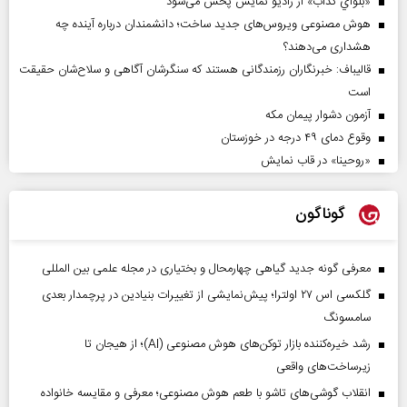
«بلواي کذاب» از رادیو نمایش پخش می‌شود
هوش مصنوعی ویروس‌های جدید ساخت؛ دانشمندان درباره آینده چه
هشداری می‌دهند؟
قالیباف: خبرنگاران رزمندگانی هستند که سنگرشان آگاهی و سلاح‌شان حقیقت
است
آزمون دشوار پیمان مکه
وقوع دمای ۴۹ درجه در خوزستان
«روحینا» در قاب نمایش
گوناگون
معرفی گونه جدید گیاهی چهارمحال و بختیاری در مجله علمی بین المللی
گلکسی اس ۲۷ اولترا؛ پیش‌نمایشی از تغییرات بنیادین در پرچمدار بعدی
سامسونگ
رشد خیره‌کننده بازار توکن‌های هوش مصنوعی (AI)؛ از هیجان تا
زیرساخت‌های واقعی
انقلاب گوشی‌های تاشو‌ با طعم هوش مصنوعی؛ معرفی و مقایسه خانواده