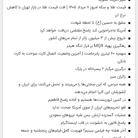
قیمت طلا و سکه امروز ۱۱ مرداد ۱۴۰۵ | افت قیمت طلا در بازار تهران با کاهش
نرخ ارز
عشق به حسین (ع) تا لحظه شهادت
آمریکا ماجراجویی کند پاسخ مقتضی دریافت خواهد کرد
خروج بیش از ۳ میلیون زائر از تمام مرز‌های کشور
رهگیری پهپاد MQ9 بر فراز تنگه هرمز
سهمیه ۶۰ لیتری پابرجاست | آخرین وضعیت اتصال کارت سوخت به کارت
بانکی
درگیری مرگبار ۲ پسرخاله در پارک
‌زائران سبز
همه مردمی که این سختی‌ها را می‌بینند و تحمل می‌کنند، برای ایران و
کشورشان این کاررا انجام می‌دهند
در کمین تروریست‌ها هستیم و آماده پاسخ قاطعیم
لغو تحریم‌های ایران از سوی آمریکا صحت ندارد
عملیات گسترده ارتش یمن علیه نیروهای سعودی
پاسخ قانون به خشونت در قاب اینستاگرام
آخر هفته چه فیلمی ببینیم؟ فهرست کامل فیلم‌های پنجشنبه و جمعه