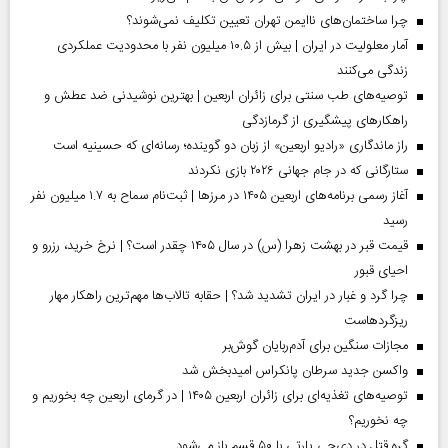
چرا ساختمان‌های ناایمن تهران تعیین تکلیف نمی‌شوند؟
آمار معلولیت در ایران | بیش از ۱۰.۵ میلیون نفر با محدودیت عملکردی
زندگی می‌کنند
توصیه‌های طب سنتی برای زائران اربعین | بهترین نوشیدنی ضد عطش و
راهکارهای پیشگیری از گرمازدگی
راز ماندگاری «رادیو اربعین» از زبان دو گوینده؛ رسانه‌ای که حسینیه است
ستارگانی که در جام جهانی ۲۰۲۶ بازی نکردند
آغاز رسمی برنامه‌های اربعین ۱۴۰۵ در مرز‌ها | ثبت‌نام سماح به ۱.۷ میلیون نفر
رسید
قیمت قبر در بهشت زهرا (س) در سال ۱۴۰۵ چقدر است؟ | نرخ خرید، رزرو و
احیای قبور
چرا گرد و غبار در ایران تشدید شد؟ | حقابه تالاب‌ها مهم‌ترین راهکار مهار
ریزگردهاست
مجازات سنگین برای آدم‌ربایان گوش‌بر
واکسن جدید سرطان پانکراس امیدبخش شد
توصیه‌های تغذیه‌ای برای زائران اربعین ۱۴۰۵ | در گرمای اربعین چه بخوریم و
چه نخوریم؟
گره قتل در دی‌جی پارتی با ۵۰ قسم باز می‌شود