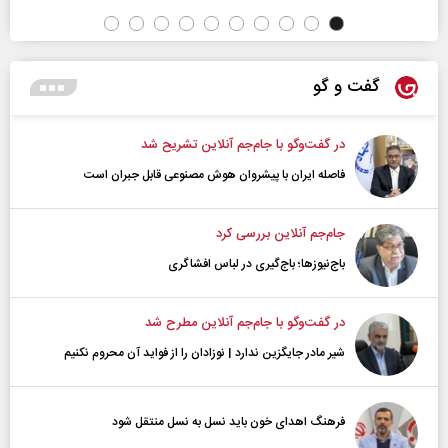
گفت و گو
در گفت‌و‌گو با جام‌جم آنلاین تشریح شد
فاصله ایران با پیشرو‌ان هوش مصنوعی قابل جبران است
جام‌جم آنلاین بررسی کرد
باج‌نیوزها؛ باج‌گیری در لباس افشاگری
در گفت‌و‌گو با جام‌جم آنلاین مطرح شد
شیر مادر جایگزین ندارد | نوزادان را از فواید آن محروم نکنیم
فرهنگ اهدای خون باید نسل به نسل منتقل شود