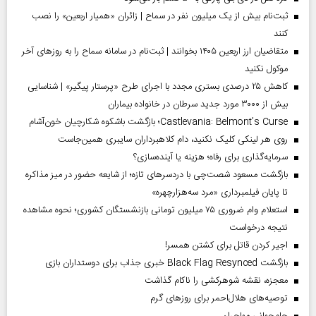
ثبت‌نام بیش از یک میلیون نفر در سماح | زائران «همیار اربعین» را نصب
کنند
متقاضیان ارز اربعین ۱۴۰۵ بخوانند | ثبت‌نام در سامانه سماح را به روز‌های آخر
موکول نکنید
کاهش ۲۵ درصدی بستری مجدد با اجرای طرح «پرستار پیگیر» | شناسایی
بیش از ۳۰۰۰ مورد جدید سرطان در خانواده بیماران
Castlevania: Belmont’s Curse؛ بازگشت باشکوه شکارچیان خون‌آشام
روی هر لینکی کلیک نکنید، دام کلاهبرداران سایبری همین‌جاست
سرمایه‌گذاری برای رفاه؛ هزینه یا آینده‌سازی؟
بازگشت مسعود شصت‌چی با دردسر‌های تازه؛ از شایعه حضور در میز مذاکره
تا پایان فیلمبرداری «مرد سه‌هزارچهره»
استعلام وام ضروری ۷۵ میلیون تومانی بازنشستگان کشوری؛ نحوه مشاهده
نتیجه درخواست
اجیر کردن قاتل برای کشتن همسر!
بازگشت Black Flag Resynced خبری جذاب برای دوستداران بازی
معجزه، نقشه شوهرکشی را ناکام گذاشت
توصیه‌های هلال‌احمر برای روز‌های گرم
جام‌جهانی مهاجران