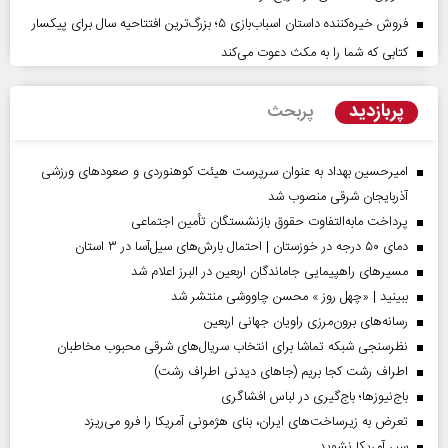
فروش خیره‌کننده داستان اسباب‌بازی ۵؛ بزرگ‌ترین افتتاحیه سال برای پیکسار
کتابی که شما را به مکث دعوت می‌کند
پربازدید
پربحث
امیرحسین بهداد به عنوان سرپرست هیئت کوهنوردی و صعودهای ورزشی
آذربایجان شرقی منصوب شد
پرداخت مابه‌التفاوت حقوق بازنشستگان تأمین اجتماعی
دمای ۵۰ درجه در خوزستان | احتمال بارش‌های سیل‌آسا در ۳ استان
مسیر‌های راهپیمایی جاماندگان اربعین در البرز اعلام شد
ببینید | «چهل روز » محسن چاووشی منتشر شد
رسانه‌های برون‌مرزی راویان جهانی اربعین
نظرسنجی شبکه تماشا برای انتخاب سریال‌های شرقی محبوب مخاطبان
اطراف رشت کجا بریم (جاهای دیدنی اطراف رشت)
باج‌نیوزها؛ باج‌گیری در لباس افشاگری
تعرض به زیرساخت‌های ایران، بنای هژمونی آمریکا را فرو می‌ریزد
سپر آمریکا نشوید