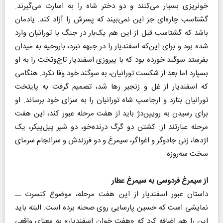
خونریزی بسیار می‌کنند و دو دختر شاه را به اسارت می‌گیرند.
گشتاسب چاره‌ای جز این نمی‌بیند که پسرش را آزاد کند. یادمان
باشد که گشتاسب قبل از این هم یک‌بار در جنگ با تورانیان وارد
شده بود و برای این‌که اسفندیار را در جبهه نبرد، باروحیه به میدان
بفرستد سوگند خورده بود که با پیروزی اسفندیار تاج‌وتخت را به او
بسپارد اما بعد از شکست تورانیان، به سوگند خود وفا نکرد. هنگامی
‌که اسفندیار از غل و زنجیر رها شد، تصمیم گرفت به پایتخت
تورانیان بتازد و ارجاسپ شاه تورانیان را به سزای خود برساند. او
برای رسیدن به رویین‌دژ باید از هفت مرحله عبور کند، این هفت
مرحله عبارتند از: کشتن دو گرگ درنده‌خو، دو شیر پیل‌پیکر، یک
اژدها، زنی جادوگر و اغواگر، سیمرغ و دو فرزندش و سرانجام سرمای
سخت سه‌روزه.
از سیمرغ فردوسی به سیمرغ عطار
داستان عبور اسفندیار از این هفت مرحله، موضوع کنسرت ــ
نمایشی است که حسین پارسایی روی صحنه برده است. البته باید
این را هم اضافه کرد که «هفت خوان اسفندیار» به معنای واقعی