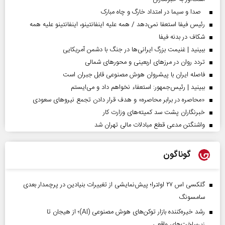
صدا و سیما در امتداد خارگ و چاه مبارک
رئیس فیفا استعفا نمی‌دهد / همه علیه اینفانتینو، اینفانتینو علیه همه
شکاف در بدنه فیفا
ببینید | غنیمت بزرگ ایرانی‌ها در جنگ با دشمن آمریکایی
تردد روان در مرزهای اربعینی و محورهای شمالی
فاصله ایران با پیشرو‌ان هوش مصنوعی قابل جبران است
ببینید | رئیس‌جمهور: استعفاء نخواهم داد و می‌ایستم
«محاصره در برابر محاصره» و هدف قرار دادن تجمع نیروهای سعودی
خبرنگاران پشت سد کمیته‌های وزارت کار
واشنگتن مدعی قطع مبادلات مالی تهران شد
گوناگون
گلکسی اس ۲۷ اولترا؛ پیش‌نمایشی از تغییرات بنیادین در پرچمدار بعدی
سامسونگ
رشد خیره‌کننده بازار توکن‌های هوش مصنوعی (AI)؛ از هیجان تا
زیرساخت‌های واقعی