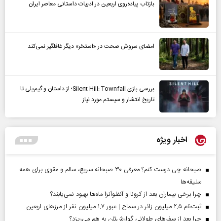
بازتاب پیاده‌روی اربعین در ادبیات داستانی معاصر ایران
امضای سروش صحت در «استخر» دیگر غافلگیر نمی‌کند
بررسی بازی Silent Hill: Townfall؛ از داستان و گیم‌پلی تا
تاریخ انتشار و سیستم مورد نیاز
اخبار ویژه
صبحانه چی درست کنم؟ معرفی ۳۰ صبحانه سریع، سالم و مقوی برای همه
سلیقه‌ها
چرا برخی بیماران بعد از کرونا و آنفلوآنزا ماه‌ها بهبود نمی‌یابند؟
ثبت‌نام ۲.۵ میلیون زائر در سماح | عبور ۱.۷ میلیون نفر از مرز‌های اربعین
چرا بعد از سفرهای طولانی گوارش‌تان به هم می‌ریزد؟