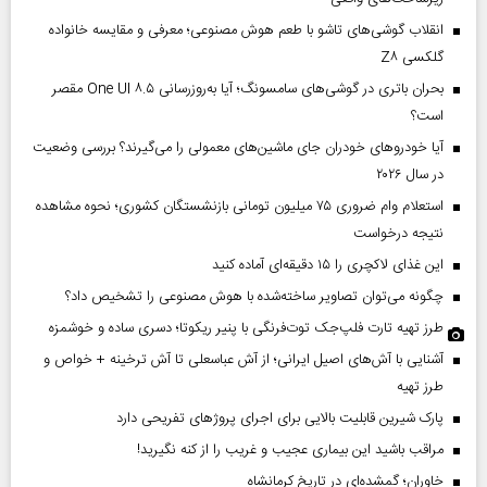
انقلاب گوشی‌های تاشو‌ با طعم هوش مصنوعی؛ معرفی و مقایسه خانواده
گلکسی Z۸
بحران باتری در گوشی‌های سامسونگ؛ آیا به‌روزرسانی One UI ۸.۵ مقصر
است؟
آیا خودروهای خودران جای ماشین‌های معمولی را می‌گیرند؟ بررسی وضعیت
در سال ۲۰۲۶
استعلام وام ضروری ۷۵ میلیون تومانی بازنشستگان کشوری؛ نحوه مشاهده
نتیجه درخواست
این غذای لاکچری را ۱۵ دقیقه‌ای آماده کنید
چگونه می‌توان تصاویر ساخته‌شده با هوش مصنوعی را تشخیص داد؟
طرز تهیه تارت فلپ‌جک توت‌فرنگی با پنیر ریکوتا؛ دسری ساده و خوشمزه
آشنایی با آش‌های اصیل ایرانی؛ از آش عباسعلی تا آش ترخینه + خواص و
طرز تهیه
پارک شیرین قابلیت‌ بالایی برای اجرای پروژهای تفریحی دارد
مراقب باشید این بیماری عجیب و غریب را از کنه نگیرید!
خاوران؛ گمشده‌ای در تاریخ کرمانشاه