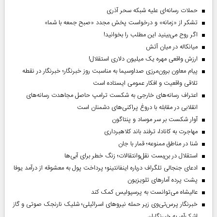
حملات رسانه‌ای علیه شبکه سحر آذری
تشکر از «زمانه» و درخواست پخش مجدد «صبح جمعه با شما»
اگر روح می‌بینید این مطلب را بخوانید!
میانکاله در میان آتش
ارزش واقعی مهره یک میلیون دلاری استقلال!
پیام معاون برون‌مرزی صداوسیما به مناسبت روز خبرنگار؛ خبرنگار در نقطه
تلاقی واقعیت و افکار عمومی ایستاده است
اعتراف رسانه‌های خارجی به شکست ترامپ حاصل مجاهدت رسانه‌های
انقلابی در مقابله با دروغ پراکنی‌های دشمنان است
آوار شکست بر سر موساد و پنتاگون
مهاجرت به کانادا، ترفند باند کلاهبرداری
شنا در مناطق ممنوعه؛ قمار با جان
استقلال در بن‌بست نقل‌وانتقالات؛ زنگ خطر برای آبی‌ها
ادعای جنجالی تلگراف درباره اینفانتینو؛ پرداخت پول به معشوقه از درآمد یوفا
پشت پرده آمارهای تلویزیون
عالیشاه می‌توانست به پرسپولیس کمک کند
خبرنگار پرس‌تی‌وی زیر حمله نیروهای اسرائیلی؛ شلیک نارنجک صوتی و گاز
اشک‌آور به خبرنگاران