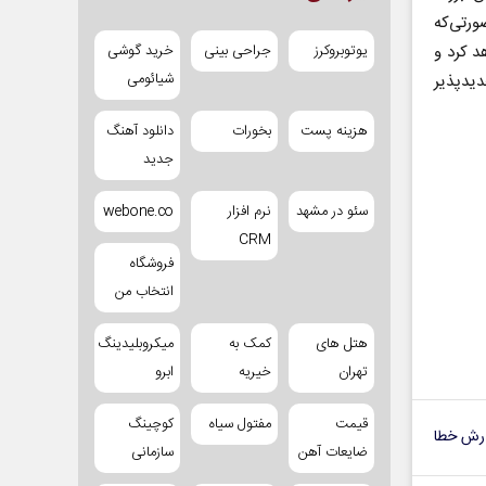
ورتی‌که
د کرد و
یوتوبروکرز
جراحی بینی
خرید گوشی
شیائومی
دیدپذیر
هزینه پست
بخورات
دانلود آهنگ
جدید
سئو در مشهد
نرم افزار
webone.co
CRM
فروشگاه
انتخاب من
هتل های
کمک به
میکروبلیدینگ
تهران
خیریه
ابرو
قیمت
مفتول سیاه
کوچینگ
رش خطا
ضایعات آهن
سازمانی