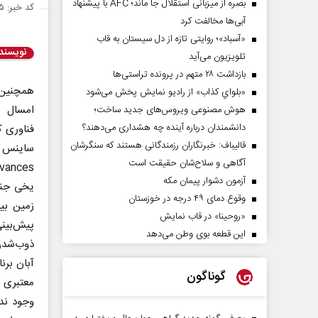
بصره از میزبانی استقلال جا ماند؛ AFC با پیشنهاد
کد خبر: ۱۳۸۷۴۱۵
آبی‌ها مخالفت کرد
«آسباد»؛ روایتی تازه از دل سیستان به قاب
نویسند
تلویزیون می‌آید
بازداشت ۲۸ متهم در پرونده تراستی‌ها
همچنین ب
«بلواي کذاب» از رادیو نمایش پخش می‌شود
امسال 
هوش مصنوعی ویروس‌های جدید ساخت؛
دانشمندان درباره آینده چه هشداری می‌دهند؟
فناوری ک
قالیباف: خبرنگاران رزمندگانی هستند که سنگرشان
آگاهی و سلاح‌شان حقیقت است
آزمون دشوار پیمان مکه
یخی جنو
وقوع دمای ۴۹ درجه در خوزستان
«روحینا» در قاب نمایش
پیش‌بی
این قطعه بوی وطن می‌دهد
ذوب‌شدن
گوناگون