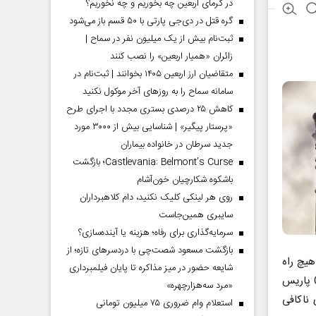
در گرمای اربعین چه بخوریم و چه نخوریم؟
گره قتل در دی‌جی پارتی با ۵۰ قسم باز می‌شود
ثبت‌نام بیش از یک میلیون نفر در سماح |
زائران «همیار اربعین» را نصب کنند
متقاضیان ارز اربعین ۱۴۰۵ بخوانند | ثبت‌نام در
سامانه سماح را به روز‌های آخر موکول نکنید
کاهش ۲۵ درصدی بستری مجدد با اجرای طرح
«پرستار پیگیر» | شناسایی بیش از ۳۰۰۰ مورد
جدید سرطان در خانواده بیماران
Castlevania: Belmont’s Curse؛ بازگشت
باشکوه شکارچیان خون‌آشام
روی هر لینکی کلیک نکنید، دام کلاهبرداران
سایبری همین‌جاست
سرمایه‌گذاری برای رفاه؛ هزینه یا آینده‌سازی؟
بازگشت مسعود شصت‌چی با دردسر‌های تازه؛ از
ی‌دهد هیچ راه
شایعه حضور در میز مذاکره تا پایان فیلمبرداری
معتبری برای محدود‌کردن افزایش دمای جهانی به ۱.۵درجه سانتی‌گراد مد‌نظر COP ۲۱ پاریس
«مرد سه‌هزارچهره»
C به طرز تأسف‌باری ناکافی
استعلام وام ضروری ۷۵ میلیون تومانی