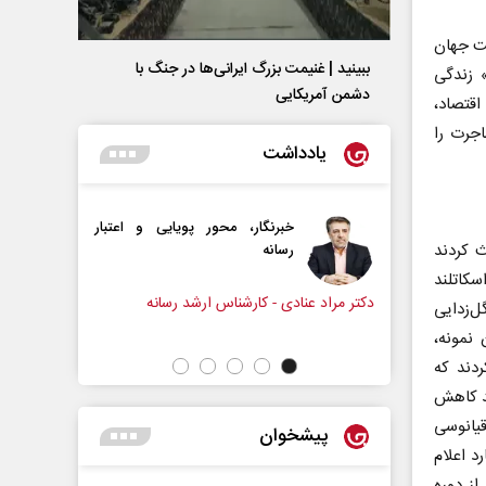
که بیش‌از ۴۰درصد از جمعیت جهان
ببینید | غنیمت بزرگ ایرانی‌ها در جنگ با
م» زندگی
دشمن آمریکایی
. اقتصاد،
اجرت را
یادداشت
نگار، محور پویایی و اعتبار
دروازه‌بانی اندوه در مسیر امید
 کردند
نه
سپیده اشرفی - روزنامه‌نگار
۲۱ آبان ۱۴۰۰ در گلاسگو، اسکاتلند
- کارشناس ارشد رسانه
ل‌زدایی
 نمونه،
ردند که
از متان نسبت به سطوح آن در سال۱۳۹۹ باید ۳۰درصد کاهش
قیانوسی
پیشخوان
 جو ۲۰۰۰ بخش در میلیارد اعلام
 پیش‌صنعتی و ۱۵درصد بیشتر از دوره