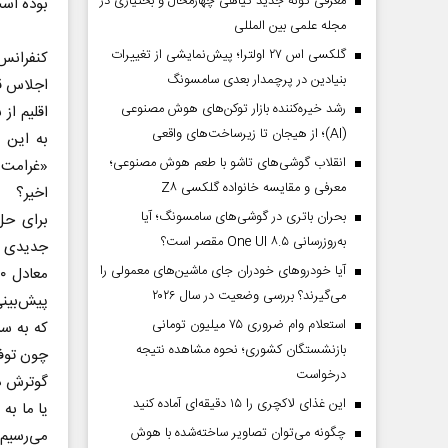
معرفی گونه جدید گیاهی چهارمحال و بختیاری در
بوده اس
مجله علمی بین المللی
گلکسی اس ۲۷ اولترا؛ پیش‌نمایشی از تغییرات
بنیادین در پرچمدار بعدی سامسونگ
اجلاس قر
رشد خیره‌کننده بازار توکن‌های هوش مصنوعی
اقلیم از
(AI)؛ از هیجان تا زیرساخت‌های واقعی
به این 
انقلاب گوشی‌های تاشو‌ با طعم هوش مصنوعی؛
«غرامت» 
معرفی و مقایسه خانواده گلکسی Z۸
اخیر؟
بحران باتری در گوشی‌های سامسونگ؛ آیا
برای حل
به‌روزرسانی One UI ۸.۵ مقصر است؟
جدیدی ب
آیا خودروهای خودران جای ماشین‌های معمولی را
می‌گیرند؟ بررسی وضعیت در سال ۲۰۲۶
استعلام وام ضروری ۷۵ میلیون تومانی
بازنشستگان کشوری؛ نحوه مشاهده نتیجه
چون توفا
درخواست
گوترش در
این غذای لاکچری را ۱۵ دقیقه‌ای آماده کنید
یا ما به
چگونه می‌توان تصاویر ساخته‌شده با هوش
می‌رسیم.