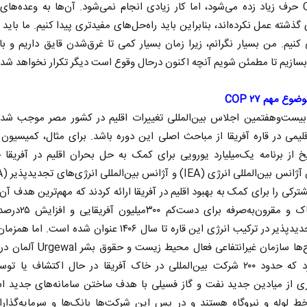
COP ۲۷ حرف زیاد زده می‌شود، اما کار زیادی انجام نمی‌شود. آن‌ها به وعده‌ها
 گذشته عمل نکرده‌اند، بنابراین باید راه‌حل‌های مفیدتری پیدا کنیم. ما باید
ی کنیم. من بسیار نگرانم، زیرا زمان بسیار کمی تا غرق‌شدن قایق داریم و با
ازیم تا مطمئن شویم آنچه اکنون درحال وقوع است دیگر تکرار نخواهد شد.
ضوع مهم COP ۲۷
 بیست‌وهفتمین اجلاس بین‌المللی تغییرات اقلیم در کشور مصر موجب شد
لیمی در قاره آفریقا از مباحث اصلی این دوره باشد. برای مثال، کمیسیون ا
خ از برنامه یک‌میلیارد یورویی برای کمک به حل بحران اقلیم در آفریقا خ
شترکی را برای کمک به بهبود اقلیم در آفریقا ارائه کردند که مهم‌ترین هدف آ
انرژی پاک و مقرون‌به‌صرفه برای
منابع تجدیدپذیر در ترکیب انرژی این قاره تا سال ۱۴۰۶ عنوان شده است. ا
این طرح‌ها سازمان غیرانتفاعی فعال محیط زیس
اعلام کرد که حدود ۲۰۰ شرکت بین‌المللی در خاک آفریقا در حال اکتشاف یا ت
اری از میادین جدید نفت و گاز فسیلی با هدف ساختن سامانه‌های جدید ا
ط لوله و نیروگاه هستند و در پس این شرکت‌ها بانک‌ها و سرمایه‌گذارا