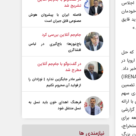
ی اجلاس
تشریح شد
 خودمان
فاصله ایران با پیشرو‌ان هوش
ید قایق
مصنوعی قابل جبران است
»
جام‌جم آنلاین بررسی کرد
باج‌نیوزها؛ باج‌گیری در لباس
افشاگری
 که حل
روپا در
در گفت‌و‌گو با جام‌جم آنلاین
بر داد.
مطرح شد
همچنین آژانس بین‌المللی انرژی (IEA) و آژانس بین‌المللی انرژی‌های تجدیدپذیر (IRENA)
شیر مادر جایگزین ندارد | نوزادان را
ن تضمین
از فواید آن محروم نکنیم
 دست‌کم ۳۰۰میلیون آفریقایی و افزایش ۲۵درصدی سهم
ما همزمان با ارائه
فرهنگ اهدای خون باید نسل به
نسل منتقل شود
ت و حقوق بشر Urgewal آلمان در گزارشی
وسعه برای
ستخراج،
نیازمندی ها
ن بزرگ