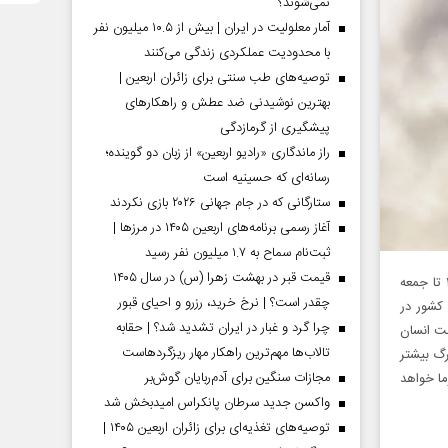
نمی‌شوند؟
آمار معلولیت در ایران | بیش از ۱۰.۵ میلیون نفر
با محدودیت عملکردی زندگی می‌کنند
توصیه‌های طب سنتی برای زائران اربعین |
بهترین نوشیدنی ضد عطش و راهکارهای
پیشگیری از گرمازدگی
راز ماندگاری «رادیو اربعین» از زبان دو گوینده؛
رسانه‌ای که حسینیه است
ستارگانی که در جام جهانی ۲۰۲۶ بازی نکردند
آغاز رسمی برنامه‌های اربعین ۱۴۰۵ در مرز‌ها |
ثبت‌نام سماح به ۱.۷ میلیون نفر رسید
قیمت قبر در بهشت زهرا (س) در سال ۱۴۰۵
بیست‌وهفتمین دوره اجلاس تغییرات اقلیمی سازمان ملل متحد (COP ۲۷) امسال از یکشنبه۱۵ تا جمعه
چقدر است؟ | نرخ خرید، رزرو و احیای قبور
آبان۱۴۰۱ در شرم‌الشیخ به ریاست سامح شکری، وزیر امور‌خارجه مصر و با حضور حدود ۲۰۰ کشور در
چرا گرد و غبار در ایران تشدید شد؟ | حقابه
مت انسان
تالاب‌ها مهم‌ترین راهکار مهار ریزگردهاست
۱۴ تا ۱۴۲۹ این پدیده سالانه به حدود ۲۵۰هزار مرگ بیشتر
مجازات سنگین برای آدم‌ربایان گوش‌بر
ما خواهد
واکسن جدید سرطان پانکراس امیدبخش شد
توصیه‌های تغذیه‌ای برای زائران اربعین ۱۴۰۵ |