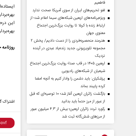
قاطعیم
ایستاده‌
لغو تحریم‌های ایران از سوی آمریکا صحت ندارد
بهر‌ه‌بر
ویژه‌برنامه‌های اربعین شبکه‌های سیما اعلام شد؛ از
این درحا
ارتباط زنده با کربلا تا روایت بزرگ‌ترین اجتماع
بهره‌برد
معنوی جهان
هنرمند منحصر‌به‌فردی را از دست دادیم/ پخش ۲
روزنامه 
مجموعه تلویزیونی جدید زنده‌یاد عبدی در آینده
نزدیک
اربعین ۱۴۰۵ در قاب صدا؛ روایت بزرگ‌ترین اجتماع
شیعیان از شبکه‌های رادیویی
پزشکیان: باید دشمن را وادار کنیم به آنچه امضا
کرده پایبند بماند
بازگشت زائران اربعین آغاز شد؛ ۱۰ توصیه‌ای که قبل
از عبور از مرز حتماً باید بدانید
اشتراک گذ
رکورد تردد زائران اربعین؛ بیش از ۴.۳ میلیون عبور
از مرزهای شش‌گانه ثبت شد