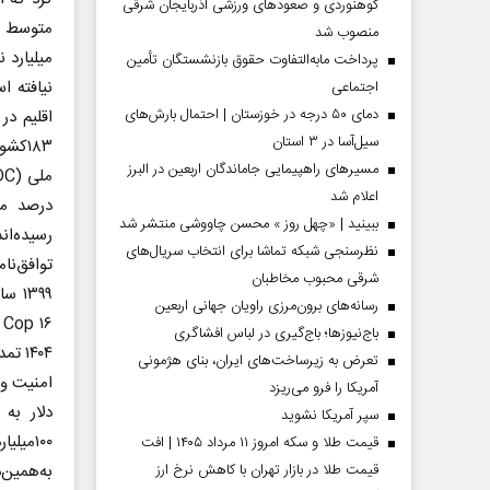
کوهنوردی و صعودهای ورزشی آذربایجان شرقی
منصوب شد
پرداخت مابه‌التفاوت حقوق بازنشستگان تأمین
نیافته ا
اجتماعی
دمای ۵۰ درجه در خوزستان | احتمال بارش‌های
اقلیم در
سیل‌آسا در ۳ استان
مسیر‌های راهپیمایی جاماندگان اربعین در البرز
اعلام شد
درصد مت
ببینید | «چهل روز » محسن چاووشی منتشر شد
نظرسنجی شبکه تماشا برای انتخاب سریال‌های
توافق‌نا
شرقی محبوب مخاطبان
 مردادماه
صفحات نخست‌روزنامه‌ها‌ی‌چهارشنبه‌۷‌مردادماه
صفحات 
رسانه‌های برون‌مرزی راویان جهانی اربعین
باج‌نیوزها؛ باج‌گیری در لباس افشاگری
۱۴۰۴
تعرض به زیرساخت‌های ایران، بنای هژمونی
آمریکا را فرو می‌ریزد
سپر آمریکا نشوید
۱۰۰میلیاردی است.
قیمت طلا و سکه امروز ۱۱ مرداد ۱۴۰۵ | افت
قیمت طلا در بازار تهران با کاهش نرخ ارز