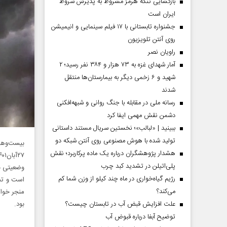
بازگشایی تنگه هرمز مشروط به پذیرش شروط
ایران است
جشنواره تابستانی با ۱۷ فیلم سینمایی و انیمیشن
روی آنتن تلویزیون
راویان نصر
آمار شهدای غزه به ۷۳ هزار و ۳۸۴ نفر رسید؛ ۲
شهید و ۶ زخمی دیگر به بیمارستان‌ها منتقل
شدند
رسانه ملی در مقابله با جنگ روانی و شبهه‌افکنی
دشمن نقش مهمی ایفا کرد
ببینید | «لبالب»؛ نخستین سریال مستند داستانی
تولید شده با هوش مصنوعی روی آنتن شبکه دو
هشدار پژوهشگران درباره یک ماده پرکاربرد؛ نقش
پلی‌اتیلن در تشدید کبد چرب
وضعیتی بر
رژیم گیاه‌خواری در ماه چند کیلو از وزن شما کم
می‌کند؟
منجر خواه
علت افزایش قبض آب در تابستان چیست؟
بود.
توضیح آبفا درباره قبوض آب