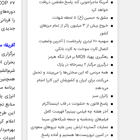
آمریکا ماجراجویی کند پاسخ مقتضی دریافت
خواهد کرد
دوره‌های
عشق به حسین (ع) تا لحظه شهادت
را قربان
خروج بیش از ۳ میلیون زائر از تمام مرز‌های
جدیدی بس
کشور
سهمیه ۶۰ لیتری پابرجاست | آخرین وضعیت
آفریقا؛ مو
اتصال کارت سوخت به کارت بانکی
برگزاری
رهگیری پهپاد MQ9 بر فراز تنگه هرمز
بحران اق
درگیری مرگبار ۲ پسرخاله در پارک
شرم‌الشی
همه مردمی که این سختی‌ها را می‌بینند و تحمل
می‌کنند، برای ایران و کشورشان این کاررا انجام
برنامه م
می‌دهند
‌زائران سبز
پاسخ قانون به خشونت در قاب اینستاگرام
آخر هفته چه فیلمی ببینیم؟ فهرست کامل
فیلم‌های پنجشنبه و جمعه شبکه‌های سیما
عملیات گسترده ارتش یمن علیه نیروهای سعودی
بهره‌برد
در کمین تروریست‌ها هستیم و آماده پاسخ
احداث خ