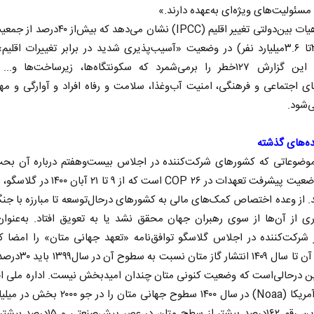
مسئولیت‌های ویژه‌ای به‌عهده دارند.»
گزارش هیات بین‌دولتی تغییر اقلیم (IPCC) نشان می‌دهد 
(بین۳.۳تا ۳.۶میلیارد نفر) در وضعیت «آسیب‌پذیری شدید در برابر تغییرات اقلی
می‌کنند. این گزارش ۱۲۷‌خطر را برمی‌شمرد که سکونتگاه‌ها، زیرساخت‌ها و‌..
ای اجتماعی و فرهنگی، امنیت آب‌وغذا، سلامت و رفاه افراد و آوارگی و مه
‌شود.
ه‌های گذشته
ادامه جنگ برای آمریکا یعنی
خبر
موضوعاتی که کشور‌های شرکت‌کننده در اجلاس بیست‌وهفتم درباره آن بحث
شکست مفتضحانه
رسا
بررسی وضعیت پیشرفت تعهدات در COP ۲۶ است که از ۹ تا 
 عمومی
دکتر محمد باقر خرمشاد - استاد دانشگاه
دکتر مراد عنادی 
د. از وعده اختصاص کمک‌های مالی به کشور‌های درحال‌توسعه تا مبارزه با جنگ
ی از آن‌ها از سوی رهبران جهان محقق نشد یا به تعویق افتاد. به‌عنوان
شور شرکت‌کننده در اجلاس گلاسگو توافق‌نامه «تعهد جهانی متان» را امضا ک
براساس آن تا سال ۱۴۰۹ انتشار گ
ین درحالی‌است که وضعیت کنونی متان چندان امیدبخش نیست. اداره ملی ا
و جوی آمریکا (Noaa) در سال ۱۴۰۰ سطوح جهانی متان را در
کرد که این رقم ۱۶۲درصد بیشتر از سطح متان در عصر