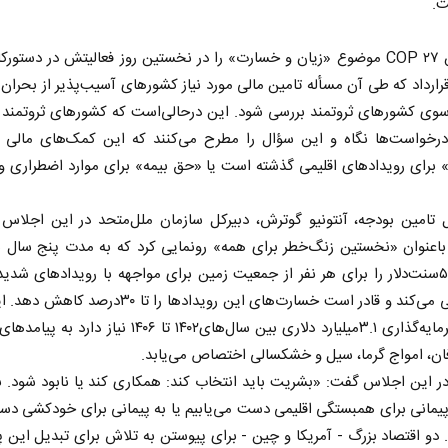
ت.
کنفرانس COP ۲۷ موضوع «زیان و خسارت» را در نخستین روز فعالیتش در دستور
ار‌داد که طی آن مسأله تامین مالی مورد نیاز کشور‌های آسیب‌پذیر از بحران 
 سوی کشور‌های ثروتمند بررسی شود. این درحالی‌است که کشور‌های ثروتمند ب
درخواست‌ها نگاه و این سؤال را مطرح می‌کنند که این کمک‌های مالی 
برای رویداد‌های اقلیمی گذشته است یا «حق بیمه» برای موارد اضطراری و
 تامین بودجه، آنتونیو گوترش، دبیرکل سازمان ملل‌متحد در این اجلاس 
اعنوان «نخستین زنگ‌خطر برای همه» رونمایی کرد که به مدت پنج سال هز
معادل ۵۰سنت‌دلار را برای هر نفر از جمعیت زمین برای مواجهه با رویداد‌های شدی
پیش‌بینی می‌کند و قادر است خسارت‌های این رویداد‌ها را تا ۰
که به سرمایه‌گذاری ۳.۱میلیارد دلاری بین سال‌های۱۴۰۲ تا ۱۴۰۶ نیاز د
ن، امواج گرما، سیل و خشکسالی اختصاص می‌یابد.
 این اجلاس گفت: «بشریت باید انتخاب کند: همکاری کند یا نابود شود. بن
 پیمانی برای همبستگی اقلیمی دست می‌یابیم یا به پیمانی برای خودکشی دس
 دو اقتصاد بزرگ - آمریکا و چین - برای پیوستن به تلاش برای تبدیل این پ