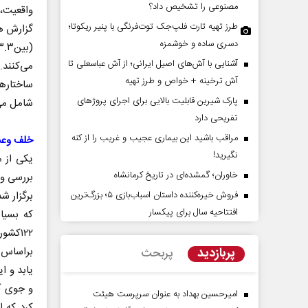
مصنوعی را تشخیص داد؟
واقعیت، 
طرز تهیه تارت فلپ‌جک توت‌فرنگی با پنیر ریکوتا؛
دسری ساده و خوشمزه
آشنایی با آش‌های اصیل ایرانی؛ از آش عباسعلی تا
آش ترخینه + خواص و طرز تهیه
ساختار‌ه
پارک شیرین قابلیت‌ بالایی برای اجرای پروژهای
شامل می
تفریحی دارد
مراقب باشید این بیماری عجیب و غریب را از کنه
خلف وعد
راوی حقیقتِ آرامش‌ بخش
روز روایتگران حقیقت
نگیرید!
یکی از 
خاوران؛ گمشده‌ای در تاریخ کرمانشاه
دکتر حسین قرایی - مدیر کل روابط
فروش خیره‌کننده داستان اسباب‌بازی ۵؛ بزرگ‌ترین
برگزار ش
رسانه ملی
افتتاحیه سال برای پیکسار
که بسیار
۱۲۲‌ک
پربازدید
پربحث
یابد و ا
امیرحسین بهداد به عنوان سرپرست هیئت