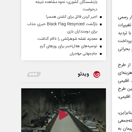
بازنشستگان کشوری؛ نحوه مشاهده نتیجه
درخواست
اجیر کردن قاتل برای کشتن همسر!
کار رسمی
بازگشت Black Flag Resynced خبری جذاب
تغییرات
برای دوستداران بازی
ا تردید
معجزه، نقشه شوهرکشی را ناکام گذاشت
پرداخت
توصیه‌های هلال‌احمر برای روز‌های گرم
 بحرانی
جام‌جهانی مهاجران
از طرح
ینه‌ای
ویدئو
د اقلیمی
۳درصد کاهش دهد. این طرح
ارد به پیامد‌های اقلیمی،
ابراین،
ته‌جمعی
یمان به