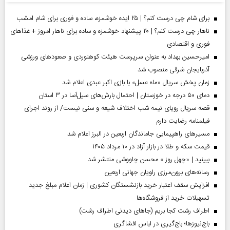
برای شام چی درست کنم؟ | ۲۵ ایده خوشمزه، ساده و فوری برای شام امشب
ناهار چی درست کنم؟ | ۲۰ پیشنهاد خوشمزه و ساده برای ناهار امروز + غذاهای
فوری و اقتصادی
امیرحسین بهداد به عنوان سرپرست هیئت کوهنوردی و صعودهای ورزشی
آذربایجان شرقی منصوب شد
زمان پخش سریال «ماه عسل» با بازی اکبر عبدی اعلام شد
دمای ۵۰ درجه در خوزستان | احتمال بارش‌های سیل‌آسا در ۳ استان
قصه سریال رویای نیمه شب اختلاف شیعه و سنی نیست/ از روند اجرای
فیلمنامه رضایت دارم
مسیر‌های راهپیمایی جاماندگان اربعین در البرز اعلام شد
قیمت سکه و طلا در بازار آزاد در ۱۰ مرداد ۱۴۰۵
ببینید | «چهل روز » محسن چاووشی منتشر شد
رسانه‌های برون‌مرزی راویان جهانی اربعین
افزایش سقف اعتبار خرید بازنشستگان کشوری | زمان اعلام مبلغ جدید
تسهیلات خرید از فروشگاه‌ها
اطراف رشت کجا بریم (جاهای دیدنی اطراف رشت)
باج‌نیوزها؛ باج‌گیری در لباس افشاگری