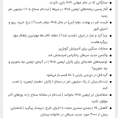
ستارگانی که در جام جهانی ۲۰۲۶ بازی نکردند
آغاز رسمی برنامه‌های اربعین ۱۴۰۵ در مرز‌ها | ثبت‌نام سماح به ۱.۷ میلیون نفر
رسید
قیمت قبر در بهشت زهرا (س) در سال ۱۴۰۵ چقدر است؟ | نرخ خرید، رزرو و
احیای قبور
چرا گرد و غبار در ایران تشدید شد؟ | حقابه تالاب‌ها مهم‌ترین راهکار مهار
ریزگردهاست
مجازات سنگین برای آدم‌ربایان گوش‌بر
واکسن جدید سرطان پانکراس امیدبخش شد
توصیه‌های تغذیه‌ای برای زائران اربعین ۱۴۰۵ | در گرمای اربعین چه بخوریم و
چه نخوریم؟
گره قتل در دی‌جی پارتی با ۵۰ قسم باز می‌شود
ثبت‌نام بیش از یک میلیون نفر در سماح | زائران «همیار اربعین» را نصب
کنند
متقاضیان ارز اربعین ۱۴۰۵ بخوانند | ثبت‌نام در سامانه سماح را به روز‌های آخر
موکول نکنید
کاهش ۲۵ درصدی بستری مجدد با اجرای طرح «پرستار پیگیر» | شناسایی
بیش از ۳۰۰۰ مورد جدید سرطان در خانواده بیماران