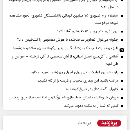
در سال ۲۰۲۶
استعلام وام ضروری ۷۵ میلیون تومانی بازنشستگان کشوری؛ نحوه مشاهده
نتیجه درخواست
این غذای لاکچری را ۱۵ دقیقه‌ای آماده کنید
چگونه می‌توان تصاویر ساخته‌شده با هوش مصنوعی را تشخیص داد؟
طرز تهیه تارت فلپ‌جک توت‌فرنگی با پنیر ریکوتا؛ دسری ساده و خوشمزه
آشنایی با آش‌های اصیل ایرانی؛ از آش عباسعلی تا آش ترخینه + خواص و
طرز تهیه
پارک شیرین قابلیت‌ بالایی برای اجرای پروژهای تفریحی دارد
مراقب باشید این بیماری عجیب و غریب را از کنه نگیرید!
خاوران؛ گمشده‌ای در تاریخ کرمانشاه
فروش خیره‌کننده داستان اسباب‌بازی ۵؛ بزرگ‌ترین افتتاحیه سال برای پیکسار
کتابی که شما را به مکث دعوت می‌کند
پربازدید
پربحث