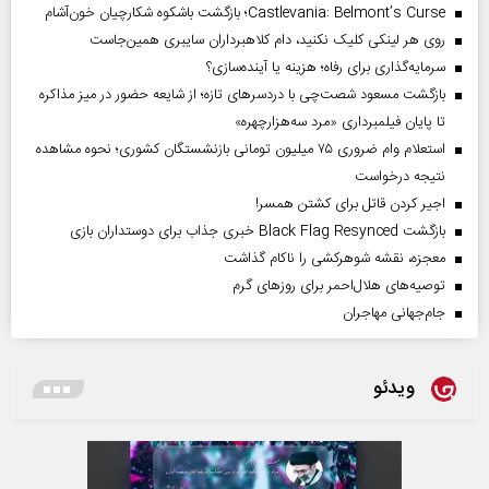
Castlevania: Belmont’s Curse؛ بازگشت باشکوه شکارچیان خون‌آشام
روی هر لینکی کلیک نکنید، دام کلاهبرداران سایبری همین‌جاست
سرمایه‌گذاری برای رفاه؛ هزینه یا آینده‌سازی؟
بازگشت مسعود شصت‌چی با دردسر‌های تازه؛ از شایعه حضور در میز مذاکره
تا پایان فیلمبرداری «مرد سه‌هزارچهره»
استعلام وام ضروری ۷۵ میلیون تومانی بازنشستگان کشوری؛ نحوه مشاهده
نتیجه درخواست
اجیر کردن قاتل برای کشتن همسر!
بازگشت Black Flag Resynced خبری جذاب برای دوستداران بازی
معجزه، نقشه شوهرکشی را ناکام گذاشت
توصیه‌های هلال‌احمر برای روز‌های گرم
جام‌جهانی مهاجران
ویدئو