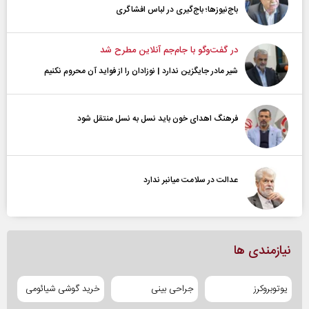
باج‌نیوزها؛ باج‌گیری در لباس افشاگری
در گفت‌و‌گو با جام‌جم آنلاین مطرح شد
شیر مادر جایگزین ندارد | نوزادان را از فواید آن محروم نکنیم
فرهنگ اهدای خون باید نسل به نسل منتقل شود
عدالت در سلامت میانبر ندارد
نیازمندی ها
یوتوبروکرز
جراحی بینی
خرید گوشی شیائومی