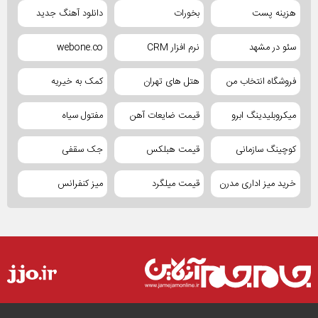
هزینه پست
بخورات
دانلود آهنگ جدید
سئو در مشهد
نرم افزار CRM
webone.co
فروشگاه انتخاب من
هتل های تهران
کمک به خیریه
میکروبلیدینگ ابرو
قیمت ضایعات آهن
مفتول سیاه
کوچینگ سازمانی
قیمت هبلکس
جک سقفی
خرید میز اداری مدرن
قیمت میلگرد
میز کنفرانس