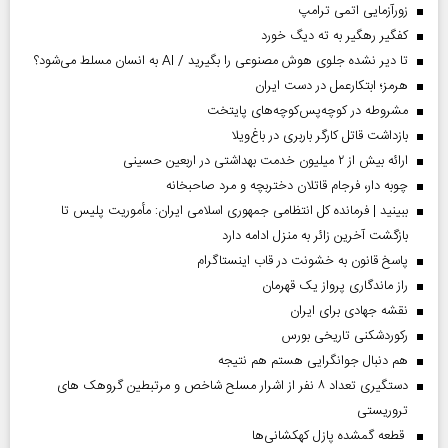
زورآزمایی اتمی ترامپ
کفگیر رهگیر به ته دیگ خورد
تا دیر نشده جلوی هوش مصنوعی را بگیرید / AI به انسان مسلط می‌شود؟
هرمز؛ ابتکارعمل در دست ایران
مشروطه در کوچه‌پس‌کوچه‌های پایتخت
بازداشت قاتل کارگر باربری در باغ‌ویلا
ارائه بیش از ۲ میلیون خدمت بهداشتی در اربعین حسینی
چوبه دار، فرجام قاتلان دختربچه و مرد صاحبخانه
ببینید | فرمانده کل انتظامی جمهوری اسلامی ایران­: مأموریت پلیس تا
بازگشت آخرین زائر به منزل ادامه دارد
پاسخ قانون به خشونت در قاب اینستاگرام
راز ماندگاری پرواز یک قهرمان
نقشه جهادی برای ایران
رکوردشکنی تاریخی بورس
هم دنبال جوانگرایی هستم هم نتیجه
دستگیری تعداد ۸ نفر از اشرار مسلح شاخص و مرتبطین گروهک های
تروریستی
قطعه گمشده پازل کهکشانی‌ها