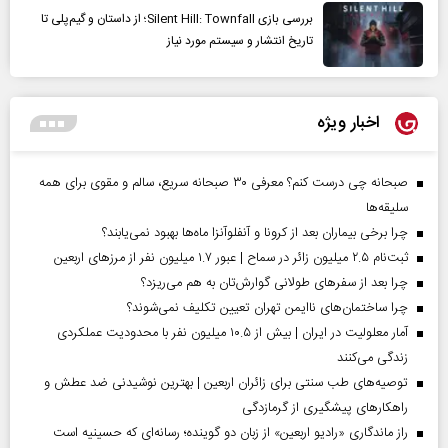
بررسی بازی Silent Hill: Townfall؛ از داستان و گیم‌پلی تا
تاریخ انتشار و سیستم مورد نیاز
اخبار ویژه
صبحانه چی درست کنم؟ معرفی ۳۰ صبحانه سریع، سالم و مقوی برای همه
سلیقه‌ها
چرا برخی بیماران بعد از کرونا و آنفلوآنزا ماه‌ها بهبود نمی‌یابند؟
ثبت‌نام ۲.۵ میلیون زائر در سماح | عبور ۱.۷ میلیون نفر از مرز‌های اربعین
چرا بعد از سفرهای طولانی گوارش‌تان به هم می‌ریزد؟
چرا ساختمان‌های ناایمن تهران تعیین تکلیف نمی‌شوند؟
آمار معلولیت در ایران | بیش از ۱۰.۵ میلیون نفر با محدودیت عملکردی
زندگی می‌کنند
توصیه‌های طب سنتی برای زائران اربعین | بهترین نوشیدنی ضد عطش و
راهکارهای پیشگیری از گرمازدگی
راز ماندگاری «رادیو اربعین» از زبان دو گوینده؛ رسانه‌ای که حسینیه است