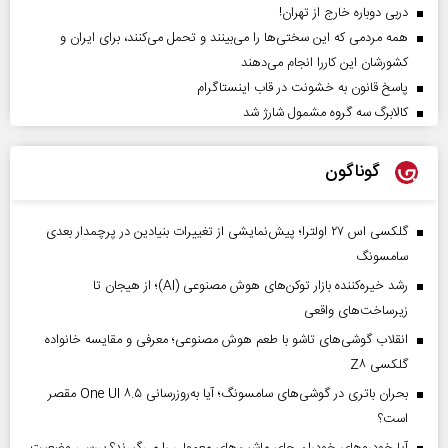
دربی دوباره خارج از تهران!
همه مردمی که این سختی‌ها را می‌بینند و تحمل می‌کنند، برای ایران و
کشورشان این کاررا انجام می‌دهند
پاسخ قانون به خشونت در قاب اینستاگرام
کالابرگ سه گروه مشمول شارژ شد
گوناگون
گلکسی اس ۲۷ اولترا؛ پیش‌نمایشی از تغییرات بنیادین در پرچمدار بعدی
سامسونگ
رشد خیره‌کننده بازار توکن‌های هوش مصنوعی (AI)؛ از هیجان تا
زیرساخت‌های واقعی
انقلاب گوشی‌های تاشو‌ با طعم هوش مصنوعی؛ معرفی و مقایسه خانواده
گلکسی Z۸
بحران باتری در گوشی‌های سامسونگ؛ آیا به‌روزرسانی One UI ۸.۵ مقصر
است؟
آیا خودروهای خودران جای ماشین‌های معمولی را می‌گیرند؟ بررسی وضعیت