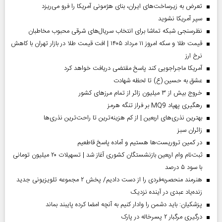
تعرض به زیرساخت‌های ایران، بنای هژمونی آمریکا را فرو می‌ریزد
سپر آمریکا نشوید
نظرسنجی شبکه تماشا برای انتخاب سریال‌های شرقی محبوب مخاطبان
قیمت طلا و سکه امروز ۱۱ مرداد ۱۴۰۵ | افت قیمت طلا در بازار تهران با کاهش
نرخ ارز
آمریکا ماجراجویی کند پاسخ مقتضی دریافت خواهد کرد
عشق به حسین (ع) تا لحظه شهادت
خروج بیش از ۳ میلیون زائر از تمام مرز‌های کشور
رهگیری پهپاد MQ9 بر فراز تنگه هرمز
بهترین نذری‌های اربعین | از کم هزینه‌ترین تا راحت‌ترین نذری‌ها
‌زائران سبز
در کمین تروریست‌ها هستیم و آماده پاسخ قاطعیم
ثبت‌نام وام اربعین بازنشستگان کشوری آغاز شد | تسهیلات ۲۰ میلیون تومانی
با سود ۵ درصد
هنرمند منحصر‌به‌فردی را از دست دادیم/ پخش ۲ مجموعه تلویزیونی جدید
زنده‌یاد عبدی در آینده نزدیک
پزشکیان: باید دشمن را وادار کنیم به آنچه امضا کرده پایبند بماند
درگیری مرگبار ۲ پسرخاله در پارک