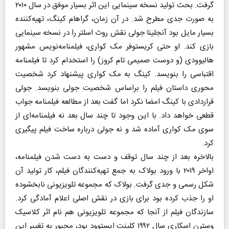
گرفت. بحث تولید نسخه سینمایی این اثر بسیار موفق در سال ۲۰۱۰
به صورت جدی مطرح شد. در آن زمان، گراهام کینگ، تهیه‌کننده
بسیار مایل بود آنجلینا جولی نقش روث اسلتر را در نسخه سینمایی
بازی کند. او حتی کریستوفر مک کواری، فیلمنامه‌نویس مشهور
هالیوودی (و دوست صمیمی تام کروز) را استخدام کرد تا فیلمنامه
اقتباسی را بنویسد. کینگ به مک کواری پیشنهاد کرد شخصیت
محوری داستان فیلم را براساس شخصیت جولی بنویسد. جولی
قراردادی با کینگ امضا نکرد اما گفت بعد از مطالعه فیلمنامه جواب
قطعی خواهد داد. با این وجود تا چند سال بعد نه فیلمنامه‌ای از
سوی مک کواری آماده شد و نه جولی درباره ساخت فیلم پیگیری
کرد.
بالاخره بعد از چند سال توقف و دست به دست شدن فیلمنامه،
اواخر ۲۰۱۹ با ورود بولاک به جمع تهیه‌کنندگان فیلم، کار تولید آن
شکل رسمی و جدی گرفت. بولاک که مجموعه تلویزیونی نابخشوده
او را جذب کرده بود برای بازی در نقش اصلی اعلام آمادگی کرد.
سازندگان فیلم از آنجا که مجموعه تلویزیونی هم نام اثر کلاسیک
وسترن اسکاری سال ۱۹۹۲ کلینت ایستوود بود، مجبور به تغییر این