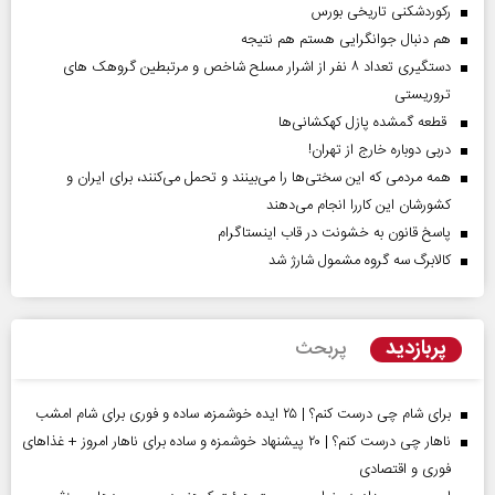
رکوردشکنی تاریخی بورس
هم دنبال جوانگرایی هستم هم نتیجه
دستگیری تعداد ۸ نفر از اشرار مسلح شاخص و مرتبطین گروهک های
تروریستی
قطعه گمشده پازل کهکشانی‌ها
دربی دوباره خارج از تهران!
همه مردمی که این سختی‌ها را می‌بینند و تحمل می‌کنند، برای ایران و
کشورشان این کاررا انجام می‌دهند
پاسخ قانون به خشونت در قاب اینستاگرام
کالابرگ سه گروه مشمول شارژ شد
پربازدید
پربحث
برای شام چی درست کنم؟ | ۲۵ ایده خوشمزه، ساده و فوری برای شام امشب
ناهار چی درست کنم؟ | ۲۰ پیشنهاد خوشمزه و ساده برای ناهار امروز + غذاهای
فوری و اقتصادی