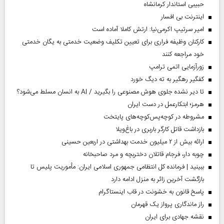
حبیبی استاندار کرمانشاه
اینترنت بی افسار
امیر سرتیپ اکرمی‌نیا: ارتش کاملا آماده است
کارکنان وظیفه فراری برای تعیین تکلیف وضعیت خدمتی به یگان خدمتی
خود مراجعه کنند
زورآزمایی اتمی ترامپ
کفگیر رهگیر به ته دیگ خورد
تا دیر نشده جلوی هوش مصنوعی را بگیرید / AI به انسان مسلط می‌شود؟
هرمز؛ ابتکارعمل در دست ایران
مشروطه در کوچه‌پس‌کوچه‌های پایتخت
بازداشت قاتل کارگر باربری در باغ‌ویلا
ارائه بیش از ۲ میلیون خدمت بهداشتی در اربعین حسینی
چوبه دار، فرجام قاتلان دختربچه و مرد صاحبخانه
ببینید | فرمانده کل انتظامی جمهوری اسلامی ایران­: مأموریت پلیس تا
بازگشت آخرین زائر به منزل ادامه دارد
پاسخ قانون به خشونت در قاب اینستاگرام
راز ماندگاری پرواز یک قهرمان
نقشه جهادی برای ایران