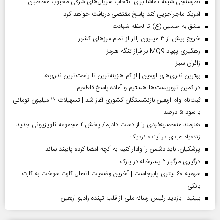
نظرسنجی شبکه تماشا برای انتخاب سریال‌های شرقی محبوب مخاطبان
آمریکا ماجراجویی کند پاسخ مقتضی دریافت خواهد کرد
عشق به حسین (ع) تا لحظه شهادت
خروج بیش از ۳ میلیون زائر از تمام مرز‌های کشور
رهگیری پهپاد MQ9 بر فراز تنگه هرمز
‌زائران سبز
بهترین نذری‌های اربعین | از کم هزینه‌ترین تا راحت‌ترین نذری‌ها
در کمین تروریست‌ها هستیم و آماده پاسخ قاطعیم
ثبت‌نام وام اربعین بازنشستگان کشوری آغاز شد | تسهیلات ۲۰ میلیون تومانی
با سود ۵ درصد
هنرمند منحصر‌به‌فردی را از دست دادیم/ پخش ۲ مجموعه تلویزیونی جدید
زنده‌یاد عبدی در آینده نزدیک
پزشکیان: باید دشمن را وادار کنیم به آنچه امضا کرده پایبند بماند
درگیری مرگبار ۲ پسرخاله در پارک
سهمیه ۶۰ لیتری پابرجاست | آخرین وضعیت اتصال کارت سوخت به کارت
بانکی
ببینید | بازدید رئیس رسانه ملی از قلب تپنده رادیو اربعین