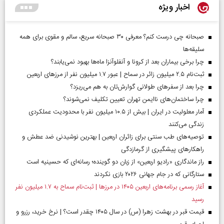
اخبار ویژه
صبحانه چی درست کنم؟ معرفی ۳۰ صبحانه سریع، سالم و مقوی برای همه
سلیقه‌ها
چرا برخی بیماران بعد از کرونا و آنفلوآنزا ماه‌ها بهبود نمی‌یابند؟
ثبت‌نام ۲.۵ میلیون زائر در سماح | عبور ۱.۷ میلیون نفر از مرز‌های اربعین
چرا بعد از سفرهای طولانی گوارش‌تان به هم می‌ریزد؟
چرا ساختمان‌های ناایمن تهران تعیین تکلیف نمی‌شوند؟
آمار معلولیت در ایران | بیش از ۱۰.۵ میلیون نفر با محدودیت عملکردی
زندگی می‌کنند
توصیه‌های طب سنتی برای زائران اربعین | بهترین نوشیدنی ضد عطش و
راهکارهای پیشگیری از گرمازدگی
راز ماندگاری «رادیو اربعین» از زبان دو گوینده؛ رسانه‌ای که حسینیه است
ستارگانی که در جام جهانی ۲۰۲۶ بازی نکردند
آغاز رسمی برنامه‌های اربعین ۱۴۰۵ در مرز‌ها | ثبت‌نام سماح به ۱.۷ میلیون نفر
رسید
قیمت قبر در بهشت زهرا (س) در سال ۱۴۰۵ چقدر است؟ | نرخ خرید، رزرو و