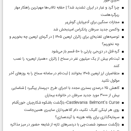
احیای قبور
چرا گرد و غبار در ایران تشدید شد؟ | حقابه تالاب‌ها مهم‌ترین راهکار مهار
ریزگردهاست
مجازات سنگین برای آدم‌ربایان گوش‌بر
واکسن جدید سرطان پانکراس امیدبخش شد
توصیه‌های تغذیه‌ای برای زائران اربعین ۱۴۰۵ | در گرمای اربعین چه بخوریم و
چه نخوریم؟
گره قتل در دی‌جی پارتی با ۵۰ قسم باز می‌شود
ثبت‌نام بیش از یک میلیون نفر در سماح | زائران «همیار اربعین» را نصب
کنند
متقاضیان ارز اربعین ۱۴۰۵ بخوانند | ثبت‌نام در سامانه سماح را به روز‌های آخر
موکول نکنید
کاهش ۲۵ درصدی بستری مجدد با اجرای طرح «پرستار پیگیر» | شناسایی
بیش از ۳۰۰۰ مورد جدید سرطان در خانواده بیماران
Castlevania: Belmont’s Curse؛ بازگشت باشکوه شکارچیان خون‌آشام
روی هر لینکی کلیک نکنید، دام کلاهبرداران سایبری همین‌جاست
سرمایه‌گذاری برای رفاه؛ هزینه یا آینده‌سازی؟
بازگشت مسعود شصت‌چی با دردسر‌های تازه؛ از شایعه حضور در میز مذاکره