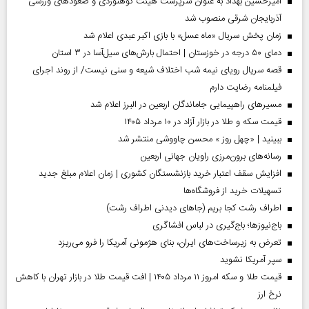
امیرحسین بهداد به عنوان سرپرست هیئت کوهنوردی و صعودهای ورزشی
آذربایجان شرقی منصوب شد
زمان پخش سریال «ماه عسل» با بازی اکبر عبدی اعلام شد
دمای ۵۰ درجه در خوزستان | احتمال بارش‌های سیل‌آسا در ۳ استان
قصه سریال رویای نیمه شب اختلاف شیعه و سنی نیست/ از روند اجرای
فیلمنامه رضایت دارم
مسیر‌های راهپیمایی جاماندگان اربعین در البرز اعلام شد
قیمت سکه و طلا در بازار آزاد در ۱۰ مرداد ۱۴۰۵
ببینید | «چهل روز » محسن چاووشی منتشر شد
رسانه‌های برون‌مرزی راویان جهانی اربعین
افزایش سقف اعتبار خرید بازنشستگان کشوری | زمان اعلام مبلغ جدید
تسهیلات خرید از فروشگاه‌ها
اطراف رشت کجا بریم (جاهای دیدنی اطراف رشت)
باج‌نیوزها؛ باج‌گیری در لباس افشاگری
تعرض به زیرساخت‌های ایران، بنای هژمونی آمریکا را فرو می‌ریزد
سپر آمریکا نشوید
قیمت طلا و سکه امروز ۱۱ مرداد ۱۴۰۵ | افت قیمت طلا در بازار تهران با کاهش
نرخ ارز