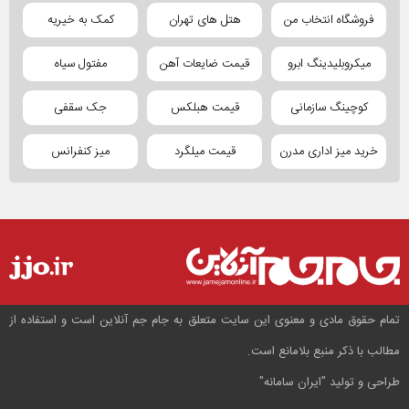
فروشگاه انتخاب من
هتل های تهران
کمک به خیریه
میکروبلیدینگ ابرو
قیمت ضایعات آهن
مفتول سیاه
کوچینگ سازمانی
قیمت هبلکس
جک سقفی
خرید میز اداری مدرن
قیمت میلگرد
میز کنفرانس
تمام حقوق مادی و معنوی این سایت متعلق به جام جم آنلاین است و استفاده از
مطالب با ذکر منبع بلامانع است.
طراحی و تولید
"ایران سامانه"