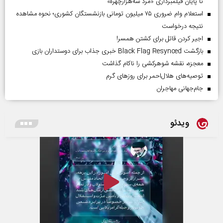
تا پایان فیلمبرداری «مرد سه‌هزارچهره»
استعلام وام ضروری ۷۵ میلیون تومانی بازنشستگان کشوری؛ نحوه مشاهده
نتیجه درخواست
اجیر کردن قاتل برای کشتن همسر!
بازگشت Black Flag Resynced خبری جذاب برای دوستداران بازی
معجزه، نقشه شوهرکشی را ناکام گذاشت
توصیه‌های هلال‌احمر برای روز‌های گرم
جام‌جهانی مهاجران
ویدئو