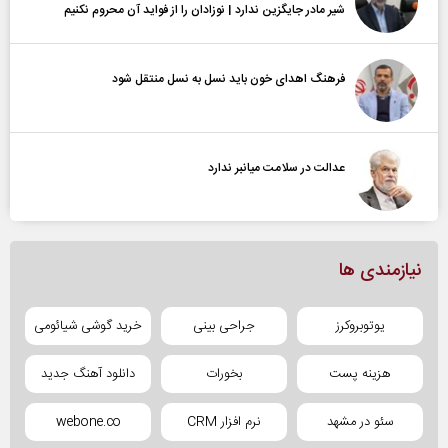
شیر مادر جایگزین ندارد | نوزادان را از فواید آن محروم نکنیم
فرهنگ اهدای خون باید نسل به نسل منتقل شود
عدالت در سلامت میانبر ندارد
نیازمندی ها
یوتوبروکرز
جراحی بینی
خرید گوشی شیائومی
هزینه پست
بخورات
دانلود آهنگ جدید
سئو در مشهد
نرم افزار CRM
webone.co