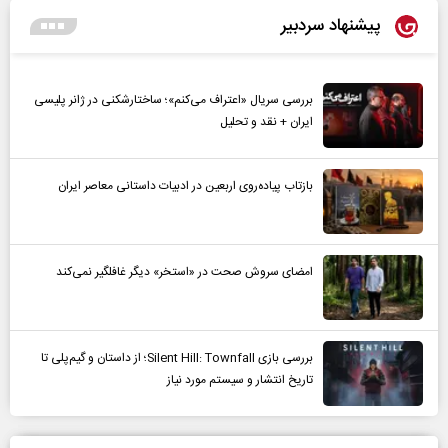
پیشنهاد سردبیر
بررسی سریال «اعتراف می‌کنم»؛ ساختارشکنی در ژانر پلیسی
ایران + نقد و تحلیل
بازتاب پیاده‌روی اربعین در ادبیات داستانی معاصر ایران
امضای سروش صحت در «استخر» دیگر غافلگیر نمی‌کند
بررسی بازی Silent Hill: Townfall؛ از داستان و گیم‌پلی تا
تاریخ انتشار و سیستم مورد نیاز