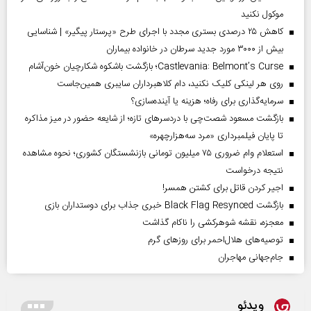
موکول نکنید
کاهش ۲۵ درصدی بستری مجدد با اجرای طرح «پرستار پیگیر» | شناسایی
بیش از ۳۰۰۰ مورد جدید سرطان در خانواده بیماران
Castlevania: Belmont’s Curse؛ بازگشت باشکوه شکارچیان خون‌آشام
روی هر لینکی کلیک نکنید، دام کلاهبرداران سایبری همین‌جاست
سرمایه‌گذاری برای رفاه؛ هزینه یا آینده‌سازی؟
بازگشت مسعود شصت‌چی با دردسر‌های تازه؛ از شایعه حضور در میز مذاکره
تا پایان فیلمبرداری «مرد سه‌هزارچهره»
استعلام وام ضروری ۷۵ میلیون تومانی بازنشستگان کشوری؛ نحوه مشاهده
نتیجه درخواست
اجیر کردن قاتل برای کشتن همسر!
بازگشت Black Flag Resynced خبری جذاب برای دوستداران بازی
معجزه، نقشه شوهرکشی را ناکام گذاشت
توصیه‌های هلال‌احمر برای روز‌های گرم
جام‌جهانی مهاجران
ویدئو