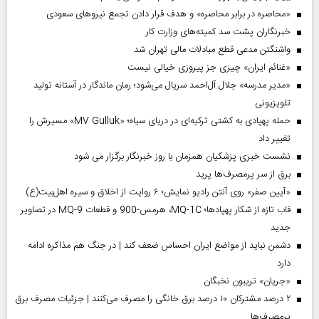
«محاصره در برابر محاصره» و هدف قرار دادن تجمع نیروهای سعودی
خبرنگاران پشت سد کمیته‌های وزارت کار
واشنگتن مدعی قطع مبادلات مالی تهران شد
«غنائم ایران» چیزی جز پیروزی خیالی نیست
«مدیر مدرسه» جلال آل‌احمد سریال می‌شود؛ رمان ماندگار در آستانه تولید
تلویزیونی
حمله پهپادی به کشتی ترکیه‌ای در دریای سیاه؛ «MV Gulluk» مسیرش را
تغییر داد
نشست خبری پزشکیان همزمان با روز خبرنگار برگزار می شود
برق از سر پرمصرف‌ها پرید
«آیین صفر» روی آنتن رادیو نمایش؛ ۶ روایت از اخلاق و سیره اهل‌بیت(ع)
قاب تازه از شکار پهپادها؛ MQ-1C، هرمس-900 و قطعات MQ-9 در تصاویر
جدید
دشمن نباید از مواضع ایران احساس ضعف کند | در جنگ هم مذاکره ادامه
دارد
«جریان» تریبون نخبگان
۲ درصد مشترکان ۱۰ درصد برق خانگی را مصرف می‌کنند | جزئیات مصرف برق
پرمصرف‌ها