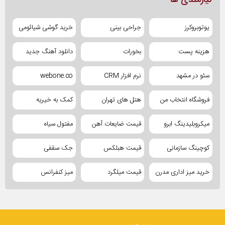
نیازمندی ها
یوتوبروکرز
جراحی بینی
خرید گوشی شیائومی
هزینه پست
بخورات
دانلود آهنگ جدید
سئو در مشهد
نرم افزار CRM
webone.co
فروشگاه انتخاب من
هتل های تهران
کمک به خیریه
میکروبلیدینگ ابرو
قیمت ضایعات آهن
مفتول سیاه
کوچینگ سازمانی
قیمت هبلکس
جک سقفی
خرید میز اداری مدرن
قیمت میلگرد
میز کنفرانس