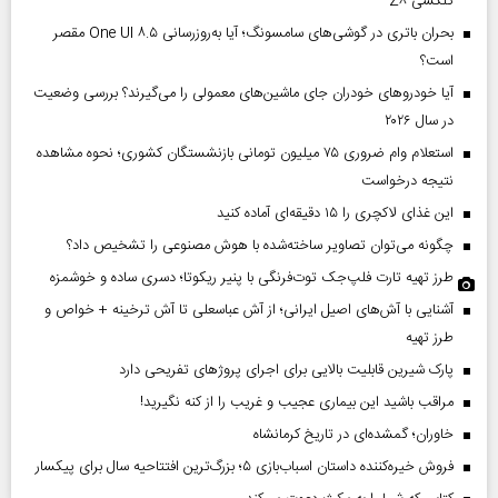
گلکسی Z۸
بحران باتری در گوشی‌های سامسونگ؛ آیا به‌روزرسانی One UI ۸.۵ مقصر
است؟
آیا خودروهای خودران جای ماشین‌های معمولی را می‌گیرند؟ بررسی وضعیت
در سال ۲۰۲۶
استعلام وام ضروری ۷۵ میلیون تومانی بازنشستگان کشوری؛ نحوه مشاهده
نتیجه درخواست
این غذای لاکچری را ۱۵ دقیقه‌ای آماده کنید
چگونه می‌توان تصاویر ساخته‌شده با هوش مصنوعی را تشخیص داد؟
طرز تهیه تارت فلپ‌جک توت‌فرنگی با پنیر ریکوتا؛ دسری ساده و خوشمزه
آشنایی با آش‌های اصیل ایرانی؛ از آش عباسعلی تا آش ترخینه + خواص و
طرز تهیه
پارک شیرین قابلیت‌ بالایی برای اجرای پروژهای تفریحی دارد
مراقب باشید این بیماری عجیب و غریب را از کنه نگیرید!
خاوران؛ گمشده‌ای در تاریخ کرمانشاه
فروش خیره‌کننده داستان اسباب‌بازی ۵؛ بزرگ‌ترین افتتاحیه سال برای پیکسار