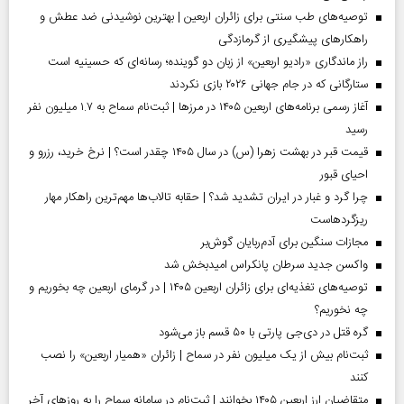
توصیه‌های طب سنتی برای زائران اربعین | بهترین نوشیدنی ضد عطش و
راهکارهای پیشگیری از گرمازدگی
راز ماندگاری «رادیو اربعین» از زبان دو گوینده؛ رسانه‌ای که حسینیه است
ستارگانی که در جام جهانی ۲۰۲۶ بازی نکردند
آغاز رسمی برنامه‌های اربعین ۱۴۰۵ در مرز‌ها | ثبت‌نام سماح به ۱.۷ میلیون نفر
رسید
قیمت قبر در بهشت زهرا (س) در سال ۱۴۰۵ چقدر است؟ | نرخ خرید، رزرو و
احیای قبور
چرا گرد و غبار در ایران تشدید شد؟ | حقابه تالاب‌ها مهم‌ترین راهکار مهار
ریزگردهاست
مجازات سنگین برای آدم‌ربایان گوش‌بر
واکسن جدید سرطان پانکراس امیدبخش شد
توصیه‌های تغذیه‌ای برای زائران اربعین ۱۴۰۵ | در گرمای اربعین چه بخوریم و
چه نخوریم؟
گره قتل در دی‌جی پارتی با ۵۰ قسم باز می‌شود
ثبت‌نام بیش از یک میلیون نفر در سماح | زائران «همیار اربعین» را نصب
کنند
متقاضیان ارز اربعین ۱۴۰۵ بخوانند | ثبت‌نام در سامانه سماح را به روز‌های آخر