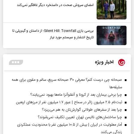
امضای سروش صحت در «استخر» دیگر غافلگیر نمی‌کند
بررسی بازی Silent Hill: Townfall؛ از داستان و گیم‌پلی تا
تاریخ انتشار و سیستم مورد نیاز
اخبار ویژه
صبحانه چی درست کنم؟ معرفی ۳۰ صبحانه سریع، سالم و مقوی برای همه
سلیقه‌ها
چرا برخی بیماران بعد از کرونا و آنفلوآنزا ماه‌ها بهبود نمی‌یابند؟
ثبت‌نام ۲.۵ میلیون زائر در سماح | عبور ۱.۷ میلیون نفر از مرز‌های اربعین
چرا بعد از سفرهای طولانی گوارش‌تان به هم می‌ریزد؟
چرا ساختمان‌های ناایمن تهران تعیین تکلیف نمی‌شوند؟
آمار معلولیت در ایران | بیش از ۱۰.۵ میلیون نفر با محدودیت عملکردی
زندگی می‌کنند