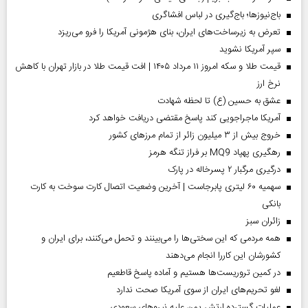
باج‌نیوزها؛ باج‌گیری در لباس افشاگری
تعرض به زیرساخت‌های ایران، بنای هژمونی آمریکا را فرو می‌ریزد
سپر آمریکا نشوید
قیمت طلا و سکه امروز ۱۱ مرداد ۱۴۰۵ | افت قیمت طلا در بازار تهران با کاهش
نرخ ارز
عشق به حسین (ع) تا لحظه شهادت
آمریکا ماجراجویی کند پاسخ مقتضی دریافت خواهد کرد
خروج بیش از ۳ میلیون زائر از تمام مرز‌های کشور
رهگیری پهپاد MQ9 بر فراز تنگه هرمز
درگیری مرگبار ۲ پسرخاله در پارک
سهمیه ۶۰ لیتری پابرجاست | آخرین وضعیت اتصال کارت سوخت به کارت
بانکی
‌زائران سبز
همه مردمی که این سختی‌ها را می‌بینند و تحمل می‌کنند، برای ایران و
کشورشان این کاررا انجام می‌دهند
در کمین تروریست‌ها هستیم و آماده پاسخ قاطعیم
لغو تحریم‌های ایران از سوی آمریکا صحت ندارد
عملیات گسترده ارتش یمن علیه نیروهای سعودی