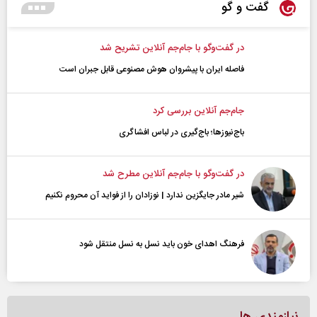
گفت و گو
در گفت‌و‌گو با جام‌جم آنلاین تشریح شد
فاصله ایران با پیشرو‌ان هوش مصنوعی قابل جبران است
جام‌جم آنلاین بررسی کرد
باج‌نیوزها؛ باج‌گیری در لباس افشاگری
در گفت‌و‌گو با جام‌جم آنلاین مطرح شد
شیر مادر جایگزین ندارد | نوزادان را از فواید آن محروم نکنیم
فرهنگ اهدای خون باید نسل به نسل منتقل شود