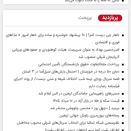
کتابی که شما را به مکث دعوت می‌کند
پربازدید
پربحث
ناهار چی درست کنم؟ | ۲۰ پیشنهاد خوشمزه و ساده برای ناهار امروز + غذاهای
فوری و اقتصادی
امیرحسین بهداد به عنوان سرپرست هیئت کوهنوردی و صعودهای ورزشی
آذربایجان شرقی منصوب شد
پرداخت مابه‌التفاوت حقوق بازنشستگان تأمین اجتماعی
دمای ۵۰ درجه در خوزستان | احتمال بارش‌های سیل‌آسا در ۳ استان
قصه سریال رویای نیمه شب اختلاف شیعه و سنی نیست/ از روند اجرای
فیلمنامه رضایت دارم
مسیر‌های راهپیمایی جاماندگان اربعین در البرز اعلام شد
قیمت سکه و طلا در بازار آزاد در ۱۰ مرداد ۱۴۰۵
ببینید | «چهل روز » محسن چاووشی منتشر شد
رسانه‌های برون‌مرزی راویان جهانی اربعین
نظرسنجی شبکه تماشا برای انتخاب سریال‌های شرقی محبوب مخاطبان
اطراف رشت کجا بریم (جاهای دیدنی اطراف رشت)