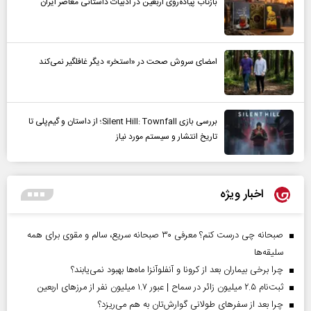
بازتاب پیاده‌روی اربعین در ادبیات داستانی معاصر ایران
امضای سروش صحت در «استخر» دیگر غافلگیر نمی‌کند
بررسی بازی Silent Hill: Townfall؛ از داستان و گیم‌پلی تا
تاریخ انتشار و سیستم مورد نیاز
اخبار ویژه
صبحانه چی درست کنم؟ معرفی ۳۰ صبحانه سریع، سالم و مقوی برای همه
سلیقه‌ها
چرا برخی بیماران بعد از کرونا و آنفلوآنزا ماه‌ها بهبود نمی‌یابند؟
ثبت‌نام ۲.۵ میلیون زائر در سماح | عبور ۱.۷ میلیون نفر از مرز‌های اربعین
چرا بعد از سفرهای طولانی گوارش‌تان به هم می‌ریزد؟