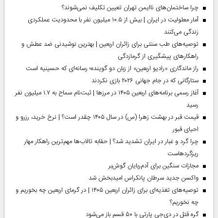
چرا ساختمان‌های ناایمن تهران تعیین تکلیف نمی‌شوند؟
آمار معلولیت در ایران | بیش از ۱۰.۵ میلیون نفر با محدودیت عملکردی
زندگی می‌کنند
توصیه‌های طب سنتی برای زائران اربعین | بهترین نوشیدنی ضد عطش و
راهکارهای پیشگیری از گرمازدگی
راز ماندگاری «رادیو اربعین» از زبان دو گوینده؛ رسانه‌ای که حسینیه است
ستارگانی که در جام جهانی ۲۰۲۶ بازی نکردند
آغاز رسمی برنامه‌های اربعین ۱۴۰۵ در مرز‌ها | ثبت‌نام سماح به ۱.۷ میلیون نفر
رسید
قیمت قبر در بهشت زهرا (س) در سال ۱۴۰۵ چقدر است؟ | نرخ خرید، رزرو و
احیای قبور
چرا گرد و غبار در ایران تشدید شد؟ | حقابه تالاب‌ها مهم‌ترین راهکار مهار
ریزگردهاست
مجازات سنگین برای آدم‌ربایان گوش‌بر
واکسن جدید سرطان پانکراس امیدبخش شد
توصیه‌های تغذیه‌ای برای زائران اربعین ۱۴۰۵ | در گرمای اربعین چه بخوریم و
چه نخوریم؟
گره قتل در دی‌جی پارتی با ۵۰ قسم باز می‌شود