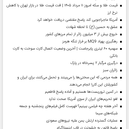
قیمت طلا و سکه امروز ۱۱ مرداد ۱۴۰۵ | افت قیمت طلا در بازار تهران با کاهش
نرخ ارز
آمریکا ماجراجویی کند پاسخ مقتضی دریافت خواهد کرد
عشق به حسین (ع) تا لحظه شهادت
خروج بیش از ۳ میلیون زائر از تمام مرز‌های کشور
رهگیری پهپاد MQ9 بر فراز تنگه هرمز
سهمیه ۶۰ لیتری پابرجاست | آخرین وضعیت اتصال کارت سوخت به کارت
بانکی
درگیری مرگبار ۲ پسرخاله در پارک
‌زائران سبز
همه مردمی که این سختی‌ها را می‌بینند و تحمل می‌کنند، برای ایران و
کشورشان این کاررا انجام می‌دهند
در کمین تروریست‌ها هستیم و آماده پاسخ قاطعیم
لغو تحریم‌های ایران از سوی آمریکا صحت ندارد
آخر هفته چه فیلمی ببینیم؟ فهرست کامل فیلم‌های پنجشنبه و جمعه
شبکه‌های سیما
عملیات گسترده ارتش یمن علیه نیروهای سعودی
پاسخ قانون به خشونت در قاب اینستاگرام