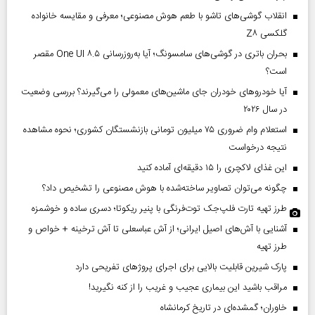
انقلاب گوشی‌های تاشو‌ با طعم هوش مصنوعی؛ معرفی و مقایسه خانواده
گلکسی Z۸
بحران باتری در گوشی‌های سامسونگ؛ آیا به‌روزرسانی One UI ۸.۵ مقصر
است؟
آیا خودروهای خودران جای ماشین‌های معمولی را می‌گیرند؟ بررسی وضعیت
در سال ۲۰۲۶
استعلام وام ضروری ۷۵ میلیون تومانی بازنشستگان کشوری؛ نحوه مشاهده
نتیجه درخواست
این غذای لاکچری را ۱۵ دقیقه‌ای آماده کنید
چگونه می‌توان تصاویر ساخته‌شده با هوش مصنوعی را تشخیص داد؟
طرز تهیه تارت فلپ‌جک توت‌فرنگی با پنیر ریکوتا؛ دسری ساده و خوشمزه
آشنایی با آش‌های اصیل ایرانی؛ از آش عباسعلی تا آش ترخینه + خواص و
طرز تهیه
پارک شیرین قابلیت‌ بالایی برای اجرای پروژهای تفریحی دارد
مراقب باشید این بیماری عجیب و غریب را از کنه نگیرید!
خاوران؛ گمشده‌ای در تاریخ کرمانشاه