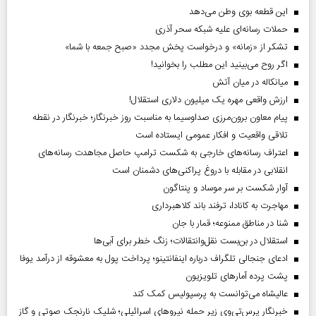
این قطعه بوی وطن می‌دهد
حملات رسانه‌ای علیه شبکه سحر آذری
تشکر از «زمانه» و درخواست پخش مجدد «صبح جمعه با شما»
اگر روح می‌بینید این مطلب را بخوانید!
میانکاله در میان آتش
ارزش واقعی مهره یک میلیون دلاری استقلال!
پیام معاون برون‌مرزی صداوسیما به مناسبت روز خبرنگار؛ خبرنگار در نقطه
تلاقی واقعیت و افکار عمومی ایستاده است
اعتراف رسانه‌های خارجی به شکست ترامپ حاصل مجاهدت رسانه‌های
انقلابی در مقابله با دروغ پراکنی‌های دشمنان است
آوار شکست بر سر موساد و پنتاگون
مهاجرت به کانادا، ترفند باند کلاهبرداری
شنا در مناطق ممنوعه؛ قمار با جان
استقلال در بن‌بست نقل‌وانتقالات؛ زنگ خطر برای آبی‌ها
ادعای جنجالی تلگراف درباره اینفانتینو؛ پرداخت پول به معشوقه از درآمد یوفا
پشت پرده آمارهای تلویزیون
عالیشاه می‌توانست به پرسپولیس کمک کند
خبرنگار پرس‌تی‌وی زیر حمله نیروهای اسرائیلی؛ شلیک نارنجک صوتی و گاز