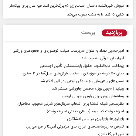
فروش خیره‌کننده داستان اسباب‌بازی ۵؛ بزرگ‌ترین افتتاحیه سال برای پیکسار
کتابی که شما را به مکث دعوت می‌کند
پربازدید
پربحث
امیرحسین بهداد به عنوان سرپرست هیئت کوهنوردی و صعودهای ورزشی
آذربایجان شرقی منصوب شد
پرداخت مابه‌التفاوت حقوق بازنشستگان تأمین اجتماعی
دمای ۵۰ درجه در خوزستان | احتمال بارش‌های سیل‌آسا در ۳ استان
مسیر‌های راهپیمایی جاماندگان اربعین در البرز اعلام شد
ببینید | «چهل روز » محسن چاووشی منتشر شد
رسانه‌های برون‌مرزی راویان جهانی اربعین
نظرسنجی شبکه تماشا برای انتخاب سریال‌های شرقی محبوب مخاطبان
اطراف رشت کجا بریم (جاهای دیدنی اطراف رشت)
باج‌نیوزها؛ باج‌گیری در لباس افشاگری
تعرض به زیرساخت‌های ایران، بنای هژمونی آمریکا را فرو می‌ریزد
سپر آمریکا نشوید