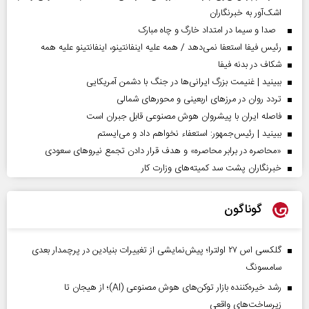
اشک‌آور به خبرنگاران
صدا و سیما در امتداد خارگ و چاه مبارک
رئیس فیفا استعفا نمی‌دهد / همه علیه اینفانتینو، اینفانتینو علیه همه
شکاف در بدنه فیفا
ببینید | غنیمت بزرگ ایرانی‌ها در جنگ با دشمن آمریکایی
تردد روان در مرزهای اربعینی و محورهای شمالی
فاصله ایران با پیشرو‌ان هوش مصنوعی قابل جبران است
ببینید | رئیس‌جمهور: استعفاء نخواهم داد و می‌ایستم
«محاصره در برابر محاصره» و هدف قرار دادن تجمع نیروهای سعودی
خبرنگاران پشت سد کمیته‌های وزارت کار
گوناگون
گلکسی اس ۲۷ اولترا؛ پیش‌نمایشی از تغییرات بنیادین در پرچمدار بعدی
سامسونگ
رشد خیره‌کننده بازار توکن‌های هوش مصنوعی (AI)؛ از هیجان تا
زیرساخت‌های واقعی