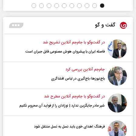
گفت و گو
در گفت‌و‌گو با جام‌جم آنلاین تشریح شد
فاصله ایران با پیشرو‌ان هوش مصنوعی قابل جبران است
جام‌جم آنلاین بررسی کرد
باج‌نیوزها؛ باج‌گیری در لباس افشاگری
در گفت‌و‌گو با جام‌جم آنلاین مطرح شد
شیر مادر جایگزین ندارد | نوزادان را از فواید آن محروم نکنیم
فرهنگ اهدای خون باید نسل به نسل منتقل شود