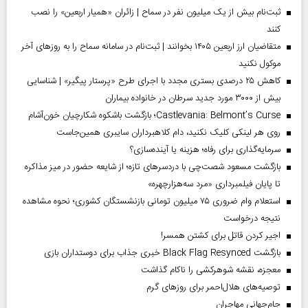
ثبت‌نام بیش از یک میلیون نفر در سماح | زائران «همیار اربعین» را نصب
کنند
متقاضیان ارز اربعین ۱۴۰۵ بخوانند | ثبت‌نام در سامانه سماح را به روز‌های آخر
موکول نکنید
کاهش ۲۵ درصدی بستری مجدد با اجرای طرح «پرستار پیگیر» | شناسایی
بیش از ۳۰۰۰ مورد جدید سرطان در خانواده بیماران
Castlevania: Belmont’s Curse؛ بازگشت باشکوه شکارچیان خون‌آشام
روی هر لینکی کلیک نکنید، دام کلاهبرداران سایبری همین‌جاست
سرمایه‌گذاری برای رفاه؛ هزینه یا آینده‌سازی؟
بازگشت مسعود شصت‌چی با دردسر‌های تازه؛ از شایعه حضور در میز مذاکره
تا پایان فیلمبرداری «مرد سه‌هزارچهره»
استعلام وام ضروری ۷۵ میلیون تومانی بازنشستگان کشوری؛ نحوه مشاهده
نتیجه درخواست
اجیر کردن قاتل برای کشتن همسر!
بازگشت Black Flag Resynced خبری جذاب برای دوستداران بازی
معجزه، نقشه شوهرکشی را ناکام گذاشت
توصیه‌های هلال‌احمر برای روز‌های گرم
جام‌جهانی مهاجران