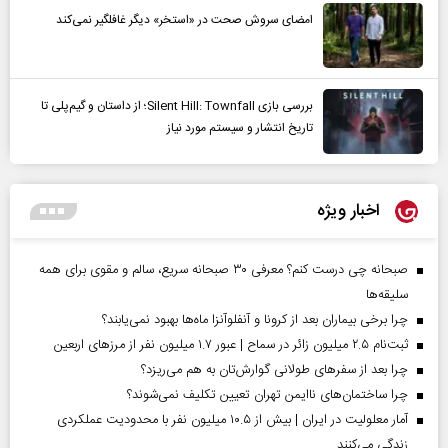
امضای سروش صحت در «استخر» دیگر غافلگیر نمی‌کند
بررسی بازی Silent Hill: Townfall؛ از داستان و گیم‌پلی تا
تاریخ انتشار و سیستم مورد نیاز
اخبار ویژه
صبحانه چی درست کنم؟ معرفی ۳۰ صبحانه سریع، سالم و مقوی برای همه
سلیقه‌ها
چرا برخی بیماران بعد از کرونا و آنفلوآنزا ماه‌ها بهبود نمی‌یابند؟
ثبت‌نام ۲.۵ میلیون زائر در سماح | عبور ۱.۷ میلیون نفر از مرز‌های اربعین
چرا بعد از سفرهای طولانی گوارش‌تان به هم می‌ریزد؟
چرا ساختمان‌های ناایمن تهران تعیین تکلیف نمی‌شوند؟
آمار معلولیت در ایران | بیش از ۱۰.۵ میلیون نفر با محدودیت عملکردی
زندگی می‌کنند