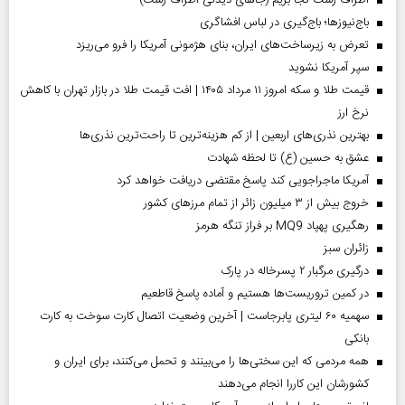
اطراف رشت کجا بریم (جاهای دیدنی اطراف رشت)
باج‌نیوزها؛ باج‌گیری در لباس افشاگری
تعرض به زیرساخت‌های ایران، بنای هژمونی آمریکا را فرو می‌ریزد
سپر آمریکا نشوید
قیمت طلا و سکه امروز ۱۱ مرداد ۱۴۰۵ | افت قیمت طلا در بازار تهران با کاهش
نرخ ارز
بهترین نذری‌های اربعین | از کم هزینه‌ترین تا راحت‌ترین نذری‌ها
عشق به حسین (ع) تا لحظه شهادت
آمریکا ماجراجویی کند پاسخ مقتضی دریافت خواهد کرد
خروج بیش از ۳ میلیون زائر از تمام مرز‌های کشور
رهگیری پهپاد MQ9 بر فراز تنگه هرمز
‌زائران سبز
درگیری مرگبار ۲ پسرخاله در پارک
در کمین تروریست‌ها هستیم و آماده پاسخ قاطعیم
سهمیه ۶۰ لیتری پابرجاست | آخرین وضعیت اتصال کارت سوخت به کارت
بانکی
همه مردمی که این سختی‌ها را می‌بینند و تحمل می‌کنند، برای ایران و
کشورشان این کاررا انجام می‌دهند