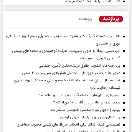
کتابی که شما را به مکث دعوت می‌کند
پربازدید
پربحث
ناهار چی درست کنم؟ | ۲۰ پیشنهاد خوشمزه و ساده برای ناهار امروز + غذاهای
فوری و اقتصادی
امیرحسین بهداد به عنوان سرپرست هیئت کوهنوردی و صعودهای ورزشی
آذربایجان شرقی منصوب شد
پرداخت مابه‌التفاوت حقوق بازنشستگان تأمین اجتماعی
دمای ۵۰ درجه در خوزستان | احتمال بارش‌های سیل‌آسا در ۳ استان
قصه سریال رویای نیمه شب اختلاف شیعه و سنی نیست/ از روند اجرای
فیلمنامه رضایت دارم
مسیر‌های راهپیمایی جاماندگان اربعین در البرز اعلام شد
قیمت سکه و طلا در بازار آزاد در ۱۰ مرداد ۱۴۰۵
ببینید | «چهل روز » محسن چاووشی منتشر شد
رسانه‌های برون‌مرزی راویان جهانی اربعین
نظرسنجی شبکه تماشا برای انتخاب سریال‌های شرقی محبوب مخاطبان