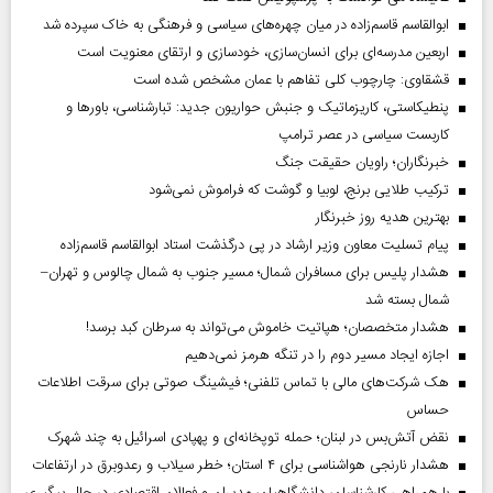
ابوالقاسم قاسم‌زاده در میان چهره‌های سیاسی و فرهنگی به خاک سپرده شد
اربعین مدرسه‌ای برای انسان‌سازی، خودسازی و ارتقای معنویت است
قشقاوی: چارچوب کلی تفاهم با عمان مشخص شده است
پنطیکاستی، کاریزماتیک و جنبش حواریون جدید: تبارشناسی، باور‌ها و
کاربست سیاسی در عصر ترامپ
خبرنگاران؛ راویان حقیقت جنگ
ترکیب طلایی برنج، لوبیا و گوشت که فراموش نمی‌شود
بهترین هدیه روز خبرنگار
پیام تسلیت معاون وزیر ارشاد در پی درگذشت استاد ابوالقاسم قاسم‌زاده
هشدار پلیس برای مسافران شمال؛ مسیر جنوب به شمال چالوس و تهران–
شمال بسته شد
هشدار متخصصان؛ هپاتیت خاموش می‌تواند به سرطان کبد برسد!
اجازه ایجاد مسیر دوم را در تنگه هرمز نمی‌دهیم
هک شرکت‌های مالی با تماس تلفنی؛ فیشینگ صوتی برای سرقت اطلاعات
حساس
نقض آتش‌بس در لبنان؛ حمله توپخانه‌ای و پهپادی اسرائیل به چند شهرک
هشدار نارنجی هواشناسی برای ۴ استان؛ خطر سیلاب و رعدوبرق در ارتفاعات