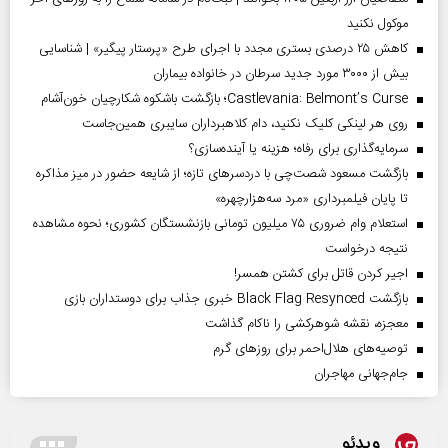
موکول نکنید
کاهش ۲۵ درصدی بستری مجدد با اجرای طرح «پرستار پیگیر» | شناسایی
بیش از ۳۰۰۰ مورد جدید سرطان در خانواده بیماران
Castlevania: Belmont’s Curse؛ بازگشت باشکوه شکارچیان خون‌آشام
روی هر لینکی کلیک نکنید، دام کلاهبرداران سایبری همین‌جاست
سرمایه‌گذاری برای رفاه؛ هزینه یا آینده‌سازی؟
بازگشت مسعود شصت‌چی با دردسر‌های تازه؛ از شایعه حضور در میز مذاکره
تا پایان فیلمبرداری «مرد سه‌هزارچهره»
استعلام وام ضروری ۷۵ میلیون تومانی بازنشستگان کشوری؛ نحوه مشاهده
نتیجه درخواست
اجیر کردن قاتل برای کشتن همسر!
بازگشت Black Flag Resynced خبری جذاب برای دوستداران بازی
معجزه، نقشه شوهرکشی را ناکام گذاشت
توصیه‌های هلال‌احمر برای روز‌های گرم
جام‌جهانی مهاجران
ویدئو