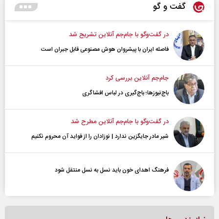
گفت و گو
در گفت‌و‌گو با جام‌جم آنلاین تشریح شد
فاصله ایران با پیشرو‌ان هوش مصنوعی قابل جبران است
جام‌جم آنلاین بررسی کرد
باج‌نیوزها؛ باج‌گیری در لباس افشاگری
در گفت‌و‌گو با جام‌جم آنلاین مطرح شد
شیر مادر جایگزین ندارد | نوزادان را از فواید آن محروم نکنیم
فرهنگ اهدای خون باید نسل به نسل منتقل شود