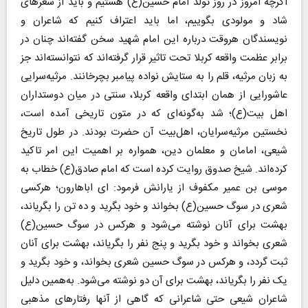
اگرچه امروز در روز تولد امام حسین‌(ع) هستیم و باید از شعرهای
شاد و مولودی بگوییم، اما باید اعتراف کنیم که شاعران و
نویسندگان هروقت درباره این امام شهید سخن گفته‌اند چنان در
برابر عظمت واقعه کربلا تحت تاثیر قرار گرفته‌اند که نتوانسته‌اند جز
به زبان مرثیه، قلم را به ستایش نواده پیامبر بچرخانند. مرثیه‌سرایی
عاشورایی‌ از همان ابتدای واقعه کربلا، سنتی در میان دوستداران
اهل بیت(ع)؛ شد به‌گونه‌ای که در متون‌ تاریخی‌ آمده‌ است‌،
نخستین‌ مرثیه‌‌سرایان‌، اهل‌‌بیت‌ آن‌ حضرت‌ بودند. در طول تاریخ
شیعی، امامان و معلمان دین، همواره بر اهمیت این امر تاکید
کرده‌اند. شیخ صدوق روایت کرده است که امام‌ صادق‌‌(ع) خطاب به
موسی بن عمیر مکفوف از یارانش فرمود: ‌ای اباهارون‌؛ هرکسی
شعری در سوگ حسین‌(ع) بخواند و خود بگرید و ده تن را بگریاند،
بهشت برای آنان نوشته می‌شود و هرکس در سوگ حسین‌(ع)
شعری بخواند و خود بگرید و پنج نفر را بگریاند، بهشت برای آنان
ثبت گردد، و هرکس در سوگ حسین شعری بخواند، و خود بگرید و
یک نفر را بگریاند، بهشت برای آن دو نوشته می‌شود. به‌همین دلیل
شاعران شیعی حتی شاعرانی که گاهی از آنها رفتارهای مذهبی