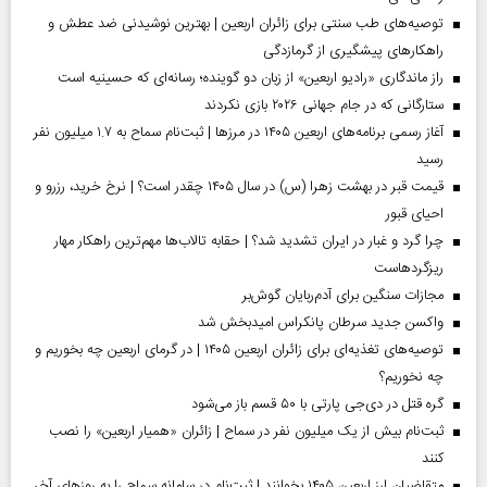
توصیه‌های طب سنتی برای زائران اربعین | بهترین نوشیدنی ضد عطش و
راهکارهای پیشگیری از گرمازدگی
راز ماندگاری «رادیو اربعین» از زبان دو گوینده؛ رسانه‌ای که حسینیه است
ستارگانی که در جام جهانی ۲۰۲۶ بازی نکردند
آغاز رسمی برنامه‌های اربعین ۱۴۰۵ در مرز‌ها | ثبت‌نام سماح به ۱.۷ میلیون نفر
رسید
قیمت قبر در بهشت زهرا (س) در سال ۱۴۰۵ چقدر است؟ | نرخ خرید، رزرو و
احیای قبور
چرا گرد و غبار در ایران تشدید شد؟ | حقابه تالاب‌ها مهم‌ترین راهکار مهار
ریزگردهاست
مجازات سنگین برای آدم‌ربایان گوش‌بر
واکسن جدید سرطان پانکراس امیدبخش شد
توصیه‌های تغذیه‌ای برای زائران اربعین ۱۴۰۵ | در گرمای اربعین چه بخوریم و
چه نخوریم؟
گره قتل در دی‌جی پارتی با ۵۰ قسم باز می‌شود
ثبت‌نام بیش از یک میلیون نفر در سماح | زائران «همیار اربعین» را نصب
کنند
متقاضیان ارز اربعین ۱۴۰۵ بخوانند | ثبت‌نام در سامانه سماح را به روز‌های آخر