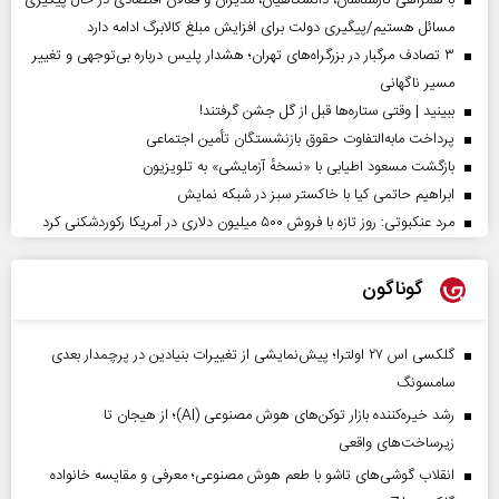
با همراهی کارشناسان، دانشگاهیان، مدیران و فعالان اقتصادی در حال پیگیری
مسائل هستیم/پیگیری دولت برای افزایش مبلغ کالابرگ ادامه دارد
۳ تصادف مرگبار در بزرگراه‌های تهران؛ هشدار پلیس درباره بی‌توجهی و تغییر
مسیر ناگهانی
ببینید | وقتی ستاره‌ها قبل از گل جشن گرفتند!
پرداخت مابه‌التفاوت حقوق بازنشستگان تأمین اجتماعی
بازگشت مسعود اطیابی با «نسخهٔ آزمایشی» به تلویزیون
ابراهیم حاتمی کیا با خاکستر سبز در شبکه نمایش
مرد عنکبوتی: روز تازه با فروش ۵۰۰ میلیون دلاری در آمریکا رکوردشکنی کرد
گوناگون
گلکسی اس ۲۷ اولترا؛ پیش‌نمایشی از تغییرات بنیادین در پرچمدار بعدی
سامسونگ
رشد خیره‌کننده بازار توکن‌های هوش مصنوعی (AI)؛ از هیجان تا
زیرساخت‌های واقعی
انقلاب گوشی‌های تاشو‌ با طعم هوش مصنوعی؛ معرفی و مقایسه خانواده