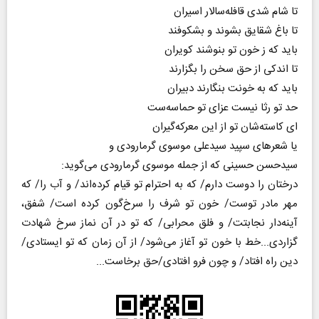
تا شام شدی قافله‌سالار اسیران
تا باغ شقایق بشوند و بشکوفند
باید که ز خون تو بنوشند کویران
تا اندکی از حق سخن را بگزارند
باید که به خونت بنگارند دبیران
حد تو رثا نیست عزای تو حماسه‌ست
ای کاسته‌شان تو از این معرکه‌گیران
یا شعرهای سپید سید‌علی موسوی گرمارودی و
سید‌حسن حسینی که از جمله موسوی گرمارودی می‌گوید:
درختان را دوست دارم/ که به احترام تو قیام کرده‌اند/ و آب را/ که
مهر مادر توست/ خون تو شرف را سرخ‌گون کرده است/ شفق،
آینه‌دار نجابتت/ و فلق محرابی/ که تو در آن نماز سرخ شهادت
گزاردی...خط با خون تو آغاز می‌شود/ از آن زمان که تو ایستادی/
دین راه افتاد/ و چون فرو افتادی/حق برخاست...