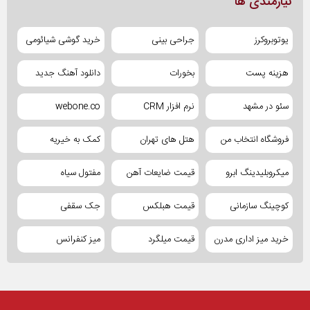
نیازمندی ها
یوتوبروکرز
جراحی بینی
خرید گوشی شیائومی
هزینه پست
بخورات
دانلود آهنگ جدید
سئو در مشهد
نرم افزار CRM
webone.co
فروشگاه انتخاب من
هتل های تهران
کمک به خیریه
میکروبلیدینگ ابرو
قیمت ضایعات آهن
مفتول سیاه
کوچینگ سازمانی
قیمت هبلکس
جک سقفی
خرید میز اداری مدرن
قیمت میلگرد
میز کنفرانس