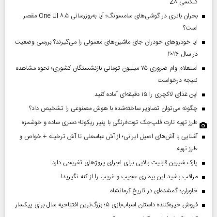
گلکسی Z۸
بحران باتری در گوشی‌های سامسونگ؛ آیا به‌روزرسانی One UI ۸.۵ مقصر
است؟
آیا خودروهای خودران جای ماشین‌های معمولی را می‌گیرند؟ بررسی وضعیت
در سال ۲۰۲۶
استعلام وام ضروری ۷۵ میلیون تومانی بازنشستگان کشوری؛ نحوه مشاهده
نتیجه درخواست
این غذای لاکچری را ۱۵ دقیقه‌ای آماده کنید
چگونه می‌توان تصاویر ساخته‌شده با هوش مصنوعی را تشخیص داد؟
طرز تهیه تارت فلپ‌جک توت‌فرنگی با پنیر ریکوتا؛ دسری ساده و خوشمزه
آشنایی با آش‌های اصیل ایرانی؛ از آش عباسعلی تا آش ترخینه + خواص و
طرز تهیه
پارک شیرین قابلیت‌ بالایی برای اجرای پروژهای تفریحی دارد
مراقب باشید این بیماری عجیب و غریب را از کنه نگیرید!
خاوران؛ گمشده‌ای در تاریخ کرمانشاه
فروش خیره‌کننده داستان اسباب‌بازی ۵؛ بزرگ‌ترین افتتاحیه سال برای پیکسار