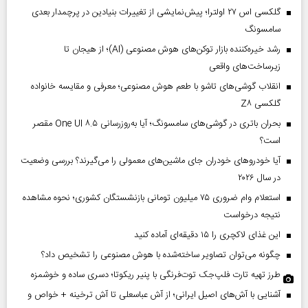
گلکسی اس ۲۷ اولترا؛ پیش‌نمایشی از تغییرات بنیادین در پرچمدار بعدی
سامسونگ
رشد خیره‌کننده بازار توکن‌های هوش مصنوعی (AI)؛ از هیجان تا
زیرساخت‌های واقعی
انقلاب گوشی‌های تاشو‌ با طعم هوش مصنوعی؛ معرفی و مقایسه خانواده
گلکسی Z۸
بحران باتری در گوشی‌های سامسونگ؛ آیا به‌روزرسانی One UI ۸.۵ مقصر
است؟
آیا خودروهای خودران جای ماشین‌های معمولی را می‌گیرند؟ بررسی وضعیت
در سال ۲۰۲۶
استعلام وام ضروری ۷۵ میلیون تومانی بازنشستگان کشوری؛ نحوه مشاهده
نتیجه درخواست
این غذای لاکچری را ۱۵ دقیقه‌ای آماده کنید
چگونه می‌توان تصاویر ساخته‌شده با هوش مصنوعی را تشخیص داد؟
طرز تهیه تارت فلپ‌جک توت‌فرنگی با پنیر ریکوتا؛ دسری ساده و خوشمزه
آشنایی با آش‌های اصیل ایرانی؛ از آش عباسعلی تا آش ترخینه + خواص و