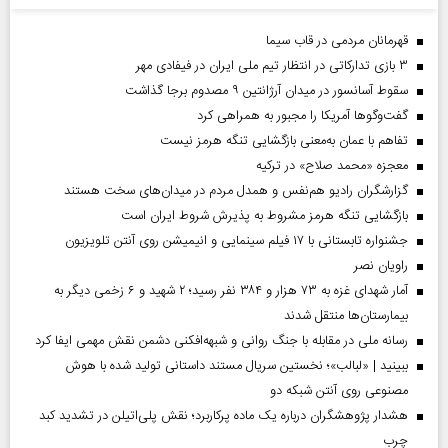
قهرمانان مردمی در قاب سیما
۳ بازی تدارکاتی در انتظار تیم ملی ایران در فیفادی مهر
سقوط آسانسور در میدان آرژانتین ۹ مصدوم برجا گذاشت
گفت‌وگوها آمریکا را مجبور به همراهی کرد
تفاهم با عمان به‌معنی بازگشایی تنگه هرمز نیست
معجزه «محمد صلاح» در ترکیه
گزارشگران رادیو هم‌نفس و همدل مردم در میدان‌های سخت هستند
بازگشایی تنگه هرمز مشروط به پذیرش شروط ایران است
جشنواره تابستانی با ۱۷ فیلم سینمایی و انیمیشن روی آنتن تلویزیون
راویان نصر
آمار شهدای غزه به ۷۳ هزار و ۳۸۴ نفر رسید؛ ۲ شهید و ۶ زخمی دیگر به
بیمارستان‌ها منتقل شدند
رسانه ملی در مقابله با جنگ روانی و شبهه‌افکنی دشمن نقش مهمی ایفا کرد
ببینید | «لبالب»؛ نخستین سریال مستند داستانی تولید شده با هوش
مصنوعی روی آنتن شبکه دو
هشدار پژوهشگران درباره یک ماده پرکاربرد؛ نقش پلی‌اتیلن در تشدید کبد
چرب