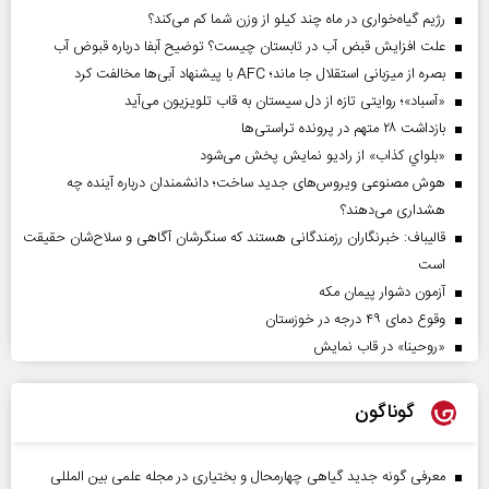
رژیم گیاه‌خواری در ماه چند کیلو از وزن شما کم می‌کند؟
علت افزایش قبض آب در تابستان چیست؟ توضیح آبفا درباره قبوض آب
بصره از میزبانی استقلال جا ماند؛ AFC با پیشنهاد آبی‌ها مخالفت کرد
«آسباد»؛ روایتی تازه از دل سیستان به قاب تلویزیون می‌آید
بازداشت ۲۸ متهم در پرونده تراستی‌ها
«بلواي کذاب» از رادیو نمایش پخش می‌شود
هوش مصنوعی ویروس‌های جدید ساخت؛ دانشمندان درباره آینده چه
هشداری می‌دهند؟
قالیباف: خبرنگاران رزمندگانی هستند که سنگرشان آگاهی و سلاح‌شان حقیقت
است
آزمون دشوار پیمان مکه
وقوع دمای ۴۹ درجه در خوزستان
«روحینا» در قاب نمایش
گوناگون
معرفی گونه جدید گیاهی چهارمحال و بختیاری در مجله علمی بین المللی