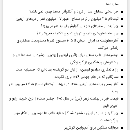
سلیقه‌ها
چرا برخی بیماران بعد از کرونا و آنفلوآنزا ماه‌ها بهبود نمی‌یابند؟
ثبت‌نام ۲.۵ میلیون زائر در سماح | عبور ۱.۷ میلیون نفر از مرز‌های اربعین
چرا بعد از سفرهای طولانی گوارش‌تان به هم می‌ریزد؟
چرا ساختمان‌های ناایمن تهران تعیین تکلیف نمی‌شوند؟
آمار معلولیت در ایران | بیش از ۱۰.۵ میلیون نفر با محدودیت عملکردی
زندگی می‌کنند
توصیه‌های طب سنتی برای زائران اربعین | بهترین نوشیدنی ضد عطش و
راهکارهای پیشگیری از گرمازدگی
راز ماندگاری «رادیو اربعین» از زبان دو گوینده؛ رسانه‌ای که حسینیه است
ستارگانی که در جام جهانی ۲۰۲۶ بازی نکردند
آغاز رسمی برنامه‌های اربعین ۱۴۰۵ در مرز‌ها | ثبت‌نام سماح به ۱.۷ میلیون نفر
رسید
قیمت قبر در بهشت زهرا (س) در سال ۱۴۰۵ چقدر است؟ | نرخ خرید، رزرو و
احیای قبور
چرا گرد و غبار در ایران تشدید شد؟ | حقابه تالاب‌ها مهم‌ترین راهکار مهار
ریزگردهاست
مجازات سنگین برای آدم‌ربایان گوش‌بر