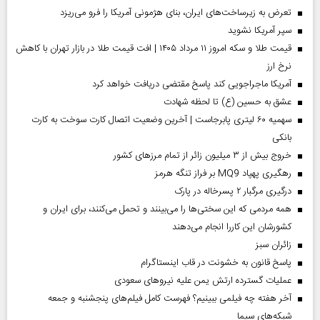
تعرض به زیرساخت‌های ایران، بنای هژمونی آمریکا را فرو می‌ریزد
سپر آمریکا نشوید
قیمت طلا و سکه امروز ۱۱ مرداد ۱۴۰۵ | افت قیمت طلا در بازار تهران با کاهش
نرخ ارز
آمریکا ماجراجویی کند پاسخ مقتضی دریافت خواهد کرد
عشق به حسین (ع) تا لحظه شهادت
سهمیه ۶۰ لیتری پابرجاست | آخرین وضعیت اتصال کارت سوخت به کارت
بانکی
خروج بیش از ۳ میلیون زائر از تمام مرز‌های کشور
رهگیری پهپاد MQ9 بر فراز تنگه هرمز
درگیری مرگبار ۲ پسرخاله در پارک
همه مردمی که این سختی‌ها را می‌بینند و تحمل می‌کنند، برای ایران و
کشورشان این کاررا انجام می‌دهند
‌زائران سبز
پاسخ قانون به خشونت در قاب اینستاگرام
عملیات گسترده ارتش یمن علیه نیروهای سعودی
آخر هفته چه فیلمی ببینیم؟ فهرست کامل فیلم‌های پنجشنبه و جمعه
شبکه‌های سیما