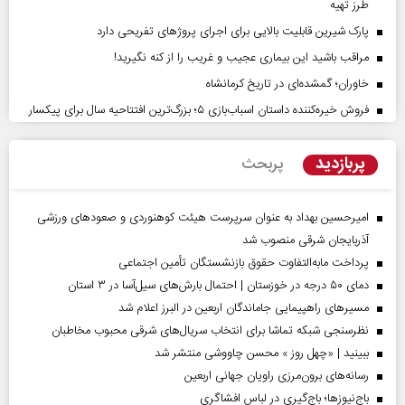
طرز تهیه
پارک شیرین قابلیت‌ بالایی برای اجرای پروژهای تفریحی دارد
مراقب باشید این بیماری عجیب و غریب را از کنه نگیرید!
خاوران؛ گمشده‌ای در تاریخ کرمانشاه
فروش خیره‌کننده داستان اسباب‌بازی ۵؛ بزرگ‌ترین افتتاحیه سال برای پیکسار
پربازدید
پربحث
امیرحسین بهداد به عنوان سرپرست هیئت کوهنوردی و صعودهای ورزشی
آذربایجان شرقی منصوب شد
پرداخت مابه‌التفاوت حقوق بازنشستگان تأمین اجتماعی
دمای ۵۰ درجه در خوزستان | احتمال بارش‌های سیل‌آسا در ۳ استان
مسیر‌های راهپیمایی جاماندگان اربعین در البرز اعلام شد
نظرسنجی شبکه تماشا برای انتخاب سریال‌های شرقی محبوب مخاطبان
ببینید | «چهل روز » محسن چاووشی منتشر شد
رسانه‌های برون‌مرزی راویان جهانی اربعین
باج‌نیوزها؛ باج‌گیری در لباس افشاگری