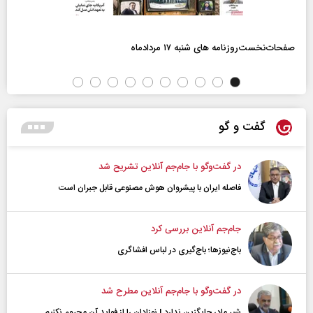
صفحات‌نخست‌روزنامه ها‌ی شنبه ۱۷ مردادماه
گفت و گو
در گفت‌و‌گو با جام‌جم آنلاین تشریح شد
فاصله ایران با پیشرو‌ان هوش مصنوعی قابل جبران است
جام‌جم آنلاین بررسی کرد
باج‌نیوزها؛ باج‌گیری در لباس افشاگری
در گفت‌و‌گو با جام‌جم آنلاین مطرح شد
شیر مادر جایگزین ندارد | نوزادان را از فواید آن محروم نکنیم