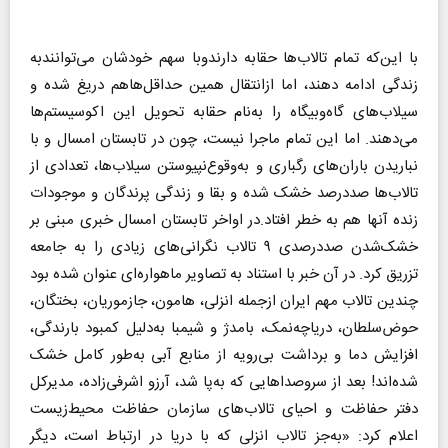
با این‌که تمام تالاب‌ها حقابه دارندوبا سهم خودشان می‌توانندبه
زندگی ادامه دهند، اما ازانتقال همین حداقل‌هاهم دریغ شده و
سیلاب‌های گاه‌وبیگاه را به‌نام حقابه تحویل این اکوسیستم‌ها
می‌دهند. اما این تمام ماجرا نیست، چون در تابستان امسال و با
نباریدن باران‌های رگباری و به‌وقوع‌نپیوستن سیلاب‌ها، تعدادی از
تالاب‌ها صددرصد خشک شده و بقا و زندگی پرندگان و موجودات
زنده آنها هم به خطر افتاد.در اواخر تابستان امسال خبری مبنی بر
خشک‌شدن صددرصدی ۹ تالاب نگرانی‌های زیادی را به جامعه
تزریق کرد. در آن خبر با استناد به تصاویر ماهواره‌ای عنوان شده بود
چندین تالاب مهم ایران ازجمله انزلی، هامون، جازموریان، بختگان،
حوض‌سلطان، دریاچه‌نمک، بامدژ و شیمبا به‌دلیل کمبود بارندگی،
افزایش دما و برداشت بی‌رویه از منابع آبی به‌طور کامل خشک
شده‌اند! بعد از سروصداهایی که به‌پا شد، آرزو اشرفی‌زاده، مدیرکل
دفتر حفاظت و احیای تالاب‌های سازمان حفاظت محیط‌زیست
اعلام کرد: «به‌جز تالاب انزلی که با دریا در ارتباط است، دیگر