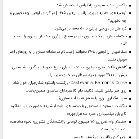
واکسن جدید سرطان پانکراس امیدبخش شد
توصیه‌های تغذیه‌ای برای زائران اربعین ۱۴۰۵ | در گرمای اربعین چه بخوریم و
چه نخوریم؟
گره قتل در دی‌جی پارتی با ۵۰ قسم باز می‌شود
ثبت‌نام بیش از یک میلیون نفر در سماح | زائران «همیار اربعین» را نصب
کنند
متقاضیان ارز اربعین ۱۴۰۵ بخوانند | ثبت‌نام در سامانه سماح را به روز‌های آخر
موکول نکنید
کاهش ۲۵ درصدی بستری مجدد با اجرای طرح «پرستار پیگیر» | شناسایی
بیش از ۳۰۰۰ مورد جدید سرطان در خانواده بیماران
Castlevania: Belmont’s Curse؛ بازگشت باشکوه شکارچیان خون‌آشام
روی هر لینکی کلیک نکنید، دام کلاهبرداران سایبری همین‌جاست
سرمایه‌گذاری برای رفاه؛ هزینه یا آینده‌سازی؟
بازگشت مسعود شصت‌چی با دردسر‌های تازه؛ از شایعه حضور در میز مذاکره
تا پایان فیلمبرداری «مرد سه‌هزارچهره»
استعلام وام ضروری ۷۵ میلیون تومانی بازنشستگان کشوری؛ نحوه مشاهده
نتیجه درخواست
اجیر کردن قاتل برای کشتن همسر!