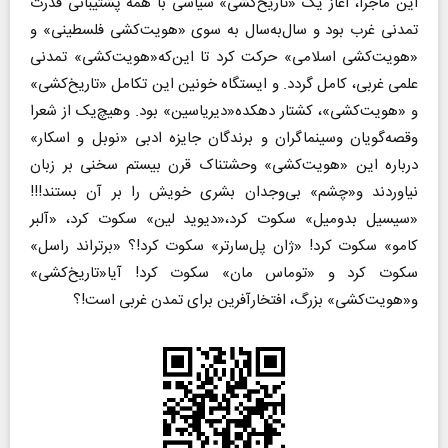
این ماجرا، آغاز یک «تاریخ‌کشی» سیاسی با همه پشتیبانی قدرت
تمدنی غرب بود و سال‌به‌سال به سوی «هویت‌کشی فلسطینی» و
«هویت‌کشی اسلامی» حرکت کرد تا این‌که«هویت‌کشی» تمدنی
علمی غربی، کامل گردد. و ایستگاه خونین این تکامل «تاریخ‌کشی»
و «هویت‌کشی»، کشتار دهکده«دیریاسین» بود. وهیچ‌یک از شعرا
وقصه‌گویان وسینماگران و برندگان جایزه ادبی «نوبل و اسکار»
درباره این «هویت‌کشی» وحشتناک قرن بیستم سخنی بر زبان
نیاوردند و«چشم» بی‌وجدان بشری خویش را بر آن بستند!!!
«سیسیل بدومیل» سکوت کرد،«دیوید لین» سکوت کرد، «آلبر
کامو» سکوت کرد! «ژان پل‌سارتر» سکوت کرد!؟ «برتراند راسل»
سکوت کرد و «توماس مان» سکوت کرد! آیا«تاریخ‌کشی»
و«هویت‌کشی» بزرگ، افتخار‌آفرین برای تمدن غربی است!؟