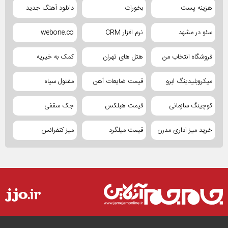
هزینه پست
بخورات
دانلود آهنگ جدید
سئو در مشهد
نرم افزار CRM
webone.co
فروشگاه انتخاب من
هتل های تهران
کمک به خیریه
میکروبلیدینگ ابرو
قیمت ضایعات آهن
مفتول سیاه
کوچینگ سازمانی
قیمت هبلکس
جک سقفی
خرید میز اداری مدرن
قیمت میلگرد
میز کنفرانس