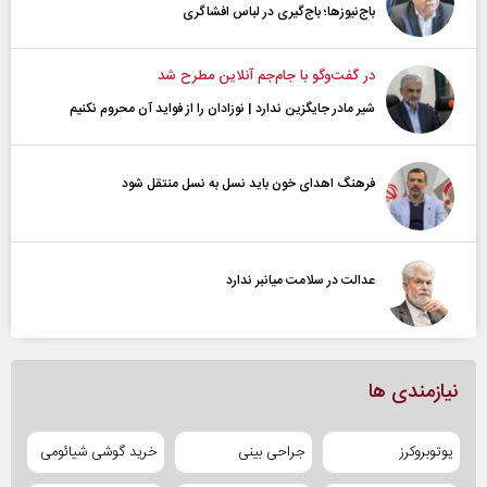
باج‌نیوزها؛ باج‌گیری در لباس افشاگری
در گفت‌و‌گو با جام‌جم آنلاین مطرح شد
شیر مادر جایگزین ندارد | نوزادان را از فواید آن محروم نکنیم
فرهنگ اهدای خون باید نسل به نسل منتقل شود
عدالت در سلامت میانبر ندارد
نیازمندی ها
یوتوبروکرز
جراحی بینی
خرید گوشی شیائومی