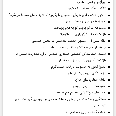
زورآزمایی اتمی ترامپ
کفگیر رهگیر به ته دیگ خورد
تا دیر نشده جلوی هوش مصنوعی را بگیرید / AI به انسان مسلط می‌شود؟
هرمز؛ ابتکارعمل در دست ایران
مشروطه در کوچه‌پس‌کوچه‌های پایتخت
بازداشت قاتل کارگر باربری در باغ‌ویلا
ارائه بیش از ۲ میلیون خدمت بهداشتی در اربعین حسینی
چوبه دار، فرجام قاتلان دختربچه و مرد صاحبخانه
ببینید | فرمانده کل انتظامی جمهوری اسلامی ایران­: مأموریت پلیس تا
بازگشت آخرین زائر به منزل ادامه دارد
پاسخ قانون به خشونت در قاب اینستاگرام
راز ماندگاری پرواز یک قهرمان
نقشه جهادی برای ایران
رکوردشکنی تاریخی بورس
هم دنبال جوانگرایی هستم هم نتیجه
دستگیری تعداد ۸ نفر از اشرار مسلح شاخص و مرتبطین گروهک های
تروریستی
قطعه گمشده پازل کهکشانی‌ها