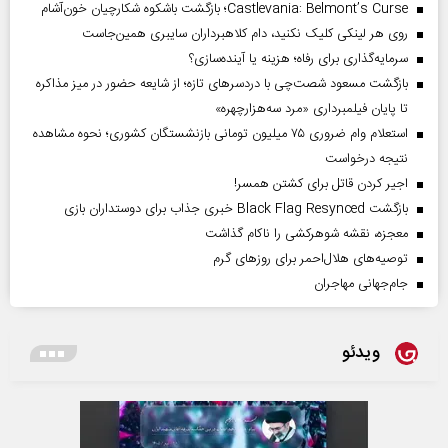
Castlevania: Belmont’s Curse؛ بازگشت باشکوه شکارچیان خون‌آشام
روی هر لینکی کلیک نکنید، دام کلاهبرداران سایبری همین‌جاست
سرمایه‌گذاری برای رفاه؛ هزینه یا آینده‌سازی؟
بازگشت مسعود شصت‌چی با دردسر‌های تازه؛ از شایعه حضور در میز مذاکره
تا پایان فیلمبرداری «مرد سه‌هزارچهره»
استعلام وام ضروری ۷۵ میلیون تومانی بازنشستگان کشوری؛ نحوه مشاهده
نتیجه درخواست
اجیر کردن قاتل برای کشتن همسر!
بازگشت Black Flag Resynced خبری جذاب برای دوستداران بازی
معجزه، نقشه شوهرکشی را ناکام گذاشت
توصیه‌های هلال‌احمر برای روز‌های گرم
جام‌جهانی مهاجران
ویدئو