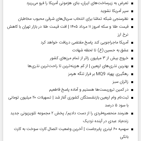
تعرض به زیرساخت‌های ایران، بنای هژمونی آمریکا را فرو می‌ریزد
سپر آمریکا نشوید
نظرسنجی شبکه تماشا برای انتخاب سریال‌های شرقی محبوب مخاطبان
قیمت طلا و سکه امروز ۱۱ مرداد ۱۴۰۵ | افت قیمت طلا در بازار تهران با کاهش
نرخ ارز
آمریکا ماجراجویی کند پاسخ مقتضی دریافت خواهد کرد
عشق به حسین (ع) تا لحظه شهادت
خروج بیش از ۳ میلیون زائر از تمام مرز‌های کشور
بهترین نذری‌های اربعین | از کم هزینه‌ترین تا راحت‌ترین نذری‌ها
رهگیری پهپاد MQ9 بر فراز تنگه هرمز
‌زائران سبز
در کمین تروریست‌ها هستیم و آماده پاسخ قاطعیم
ثبت‌نام وام اربعین بازنشستگان کشوری آغاز شد | تسهیلات ۲۰ میلیون تومانی
با سود ۵ درصد
هنرمند منحصر‌به‌فردی را از دست دادیم/ پخش ۲ مجموعه تلویزیونی جدید
زنده‌یاد عبدی در آینده نزدیک
سهمیه ۶۰ لیتری پابرجاست | آخرین وضعیت اتصال کارت سوخت به کارت
بانکی