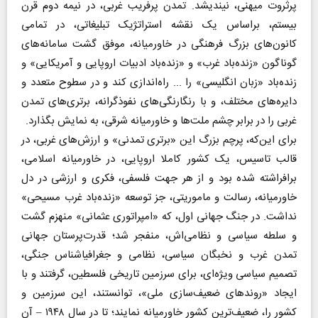
پرثروت میهنی، نیندیشد. تمدن پرفریب غربی، در نیمه دوم قرن
بیستم، براساس یک نقشه استراتژیک تبلیغاتی، در تمامی
کانون‌های بزرگ فرهنگی در خاورمیانه، موفق گشت سامانه‌های
گوناگون «زنده‌باد غرب» و «زنده‌باد ادبیات اروپایی و آمریکایی» و
زنده‌باد «زبان انگلیسی» را ... راه‌اندازی کند و در سطوح متعدد و
دایره‌های مختلف، و با رنگارنگی‌های نفوذگرانه، برتری‌های تمدن
غربی را در برابر چشم ملت‌ها و خاورمیانه شرقی، به نمایش بگذارد.
برای این‌که، پرچم بزرگ این «برتری‌ تمدنی» و ارزش‌های غربی، در
قالب تاسیس، یک کشور کاملا اروپایی، در خاورمیانه اسلامی،
برافراشته شده‌ بود و از هر جهت فلسفی، فکری و ارزشی در دل
خاورمیانه، رسالت و ماموریتی، جز توسعه «زنده‌باد غرب مسیحی»
نداشت. در جنگ جهانی اول، که «امپراتوری عثمانی» منهزم گشت
و سلطه سیاسی و نظامی‌اش، منفجر شد؛ قدرت‌پرستان جهانی
تمدن غرب و نخبگان سیاسی، نظامی و جغرافیاشناس جنگی،
تصمیم سیاسی ویژه‌ای، برای سرزمین تاریخی فلسطین، گرفتند و با
ایجاد «روندهای ضعیف‌سازی ملی»، توانستند، این سرزمین و
کشور را، ضعیف‌ترین کشور خاورمیانه نمایند؛ تا در سال ۱۹۴۸ – آن