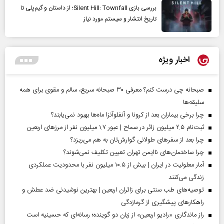
بررسی بازی Silent Hill: Townfall؛ از داستان و گیم‌پلی تا
تاریخ انتشار و سیستم مورد نیاز
اخبار ویژه
صبحانه چی درست کنم؟ معرفی ۳۰ صبحانه سریع، سالم و مقوی برای همه
سلیقه‌ها
چرا برخی بیماران بعد از کرونا و آنفلوآنزا ماه‌ها بهبود نمی‌یابند؟
ثبت‌نام ۲.۵ میلیون زائر در سماح | عبور ۱.۷ میلیون نفر از مرز‌های اربعین
چرا بعد از سفرهای طولانی گوارش‌تان به هم می‌ریزد؟
چرا ساختمان‌های ناایمن تهران تعیین تکلیف نمی‌شوند؟
آمار معلولیت در ایران | بیش از ۱۰.۵ میلیون نفر با محدودیت عملکردی
زندگی می‌کنند
توصیه‌های طب سنتی برای زائران اربعین | بهترین نوشیدنی ضد عطش و
راهکارهای پیشگیری از گرمازدگی
راز ماندگاری «رادیو اربعین» از زبان دو گوینده؛ رسانه‌ای که حسینیه است