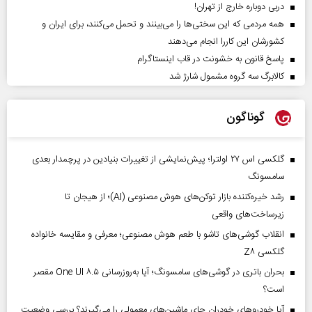
دربی دوباره خارج از تهران!
همه مردمی که این سختی‌ها را می‌بینند و تحمل می‌کنند، برای ایران و
کشورشان این کاررا انجام می‌دهند
پاسخ قانون به خشونت در قاب اینستاگرام
کالابرگ سه گروه مشمول شارژ شد
گوناگون
گلکسی اس ۲۷ اولترا؛ پیش‌نمایشی از تغییرات بنیادین در پرچمدار بعدی
سامسونگ
رشد خیره‌کننده بازار توکن‌های هوش مصنوعی (AI)؛ از هیجان تا
زیرساخت‌های واقعی
انقلاب گوشی‌های تاشو‌ با طعم هوش مصنوعی؛ معرفی و مقایسه خانواده
گلکسی Z۸
بحران باتری در گوشی‌های سامسونگ؛ آیا به‌روزرسانی One UI ۸.۵ مقصر
است؟
آیا خودروهای خودران جای ماشین‌های معمولی را می‌گیرند؟ بررسی وضعیت