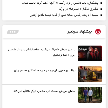
پزشکیان: باید دشمن را وادار کنیم به آنچه امضا کرده پایبند بماند
درگیری مرگبار ۲ پسرخاله در پارک
ببینید | بازدید رئیس رسانه ملی از قلب تپنده رادیو اربعین
پیشنهاد سردبیر
بررسی سریال «اعتراف می‌کنم»؛ ساختارشکنی در ژانر پلیسی
ایران + نقد و تحلیل
بازتاب پیاده‌روی اربعین در ادبیات داستانی معاصر ایران
امضای سروش صحت در «استخر» دیگر غافلگیر نمی‌کند