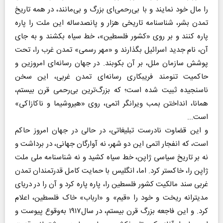
را مال خود نمایند و با بی‌رحمی‌ای بزرگ و بی‌مانند، در همه تاریخ
تمدن بشر، شناسنامه تاریخی هزار و پانصدساله این ملت را پاره
پاره کنند و بر روی «کشور فلسطین»، خط سیاه بکشند و به جای
آن، نام جدید اسرائیل بگذارند و «مهر رسمی» تمدن غرب را، تحت
پوشش سازمان ملل، بر آن بکوبند. در جهان رسانه‌ای امروزین و
حاکمیت تنومند فریبکاری رسانه‌ای تمدن غربی، این سخن
ناسنجیده ثبیت شده است؛ که بزرگ‌ترین بی‌رحمی قرن بیستم،
همانا، انداختن بمب ویرانگر اتمی، روی «هیروشیما و ناکازاکی»
است...
و این قضاوت نادرست تبلیغاتی، در حالی در جهان امروز حاکم
است، که انفجار اتمی این دو شهر، نه آوارگان جهانی، در برداشت و
نه بر تاریخ سیاسی ژاپن، خط سیاه کشید و نه شناسنامه‌ ملی ملت
ژاپن را، خاکستر کرد. اما، انگلیس با حمایت کامل قدرتمندان تمدن
غربی سند مالکیت کشور فلسطین را، پاره پاره کرد و آن را در دریای
مدیترانه ریخت و خود را «قیم» و «ارباب» خاک فلسطین، اعلام
کرد. و این فاجعه بزرگ قرن بیستم، در سال۱۹۱۷ به‌وقوع پیوست و