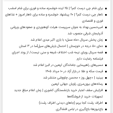
برای شام چی درست کنم؟ | ۲۵ ایده خوشمزه، ساده و فوری برای شام امشب
ناهار چی درست کنم؟ | ۲۰ پیشنهاد خوشمزه و ساده برای ناهار امروز + غذاهای
فوری و اقتصادی
امیرحسین بهداد به عنوان سرپرست هیئت کوهنوردی و صعودهای ورزشی
آذربایجان شرقی منصوب شد
زمان پخش سریال «ماه عسل» با بازی اکبر عبدی اعلام شد
دمای ۵۰ درجه در خوزستان | احتمال بارش‌های سیل‌آسا در ۳ استان
قصه سریال رویای نیمه شب اختلاف شیعه و سنی نیست/ از روند اجرای
فیلمنامه رضایت دارم
مسیر‌های راهپیمایی جاماندگان اربعین در البرز اعلام شد
قیمت سکه و طلا در بازار آزاد در ۱۰ مرداد ۱۴۰۵
ببینید | «چهل روز » محسن چاووشی منتشر شد
رسانه‌های برون‌مرزی راویان جهانی اربعین
افزایش سقف اعتبار خرید بازنشستگان کشوری | زمان اعلام مبلغ جدید
تسهیلات خرید از فروشگاه‌ها
اطراف رشت کجا بریم (جاهای دیدنی اطراف رشت)
باج‌نیوزها؛ باج‌گیری در لباس افشاگری