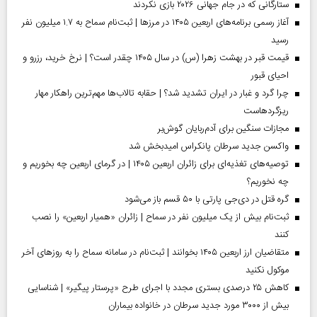
ستارگانی که در جام جهانی ۲۰۲۶ بازی نکردند
آغاز رسمی برنامه‌های اربعین ۱۴۰۵ در مرز‌ها | ثبت‌نام سماح به ۱.۷ میلیون نفر
رسید
قیمت قبر در بهشت زهرا (س) در سال ۱۴۰۵ چقدر است؟ | نرخ خرید، رزرو و
احیای قبور
چرا گرد و غبار در ایران تشدید شد؟ | حقابه تالاب‌ها مهم‌ترین راهکار مهار
ریزگردهاست
مجازات سنگین برای آدم‌ربایان گوش‌بر
واکسن جدید سرطان پانکراس امیدبخش شد
توصیه‌های تغذیه‌ای برای زائران اربعین ۱۴۰۵ | در گرمای اربعین چه بخوریم و
چه نخوریم؟
گره قتل در دی‌جی پارتی با ۵۰ قسم باز می‌شود
ثبت‌نام بیش از یک میلیون نفر در سماح | زائران «همیار اربعین» را نصب
کنند
متقاضیان ارز اربعین ۱۴۰۵ بخوانند | ثبت‌نام در سامانه سماح را به روز‌های آخر
موکول نکنید
کاهش ۲۵ درصدی بستری مجدد با اجرای طرح «پرستار پیگیر» | شناسایی
بیش از ۳۰۰۰ مورد جدید سرطان در خانواده بیماران